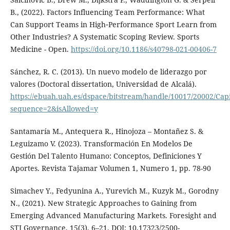
B., (2022). Factors Influencing Team Performance: What
Can Support Teams in High‑Performance Sport Learn from
Other Industries? A Systematic Scoping Review. Sports
Medicine - Open.
https://doi.org/10.1186/s40798-021-00406-7
Sánchez, R. C. (2013). Un nuevo modelo de liderazgo por
valores (Doctoral dissertation, Universidad de Alcalá).
https://ebuah.uah.es/dspace/bitstream/handle/10017/20002/Cap
sequence=2&isAllowed=y
Santamaría M., Antequera R., Hinojoza – Montañez S. &
Leguizamo V. (2023). Transformación En Modelos De
Gestión Del Talento Humano: Conceptos, Definiciones Y
Aportes. Revista Tajamar Volumen 1, Numero 1, pp. 78-90
Simachev Y., Fedyunina A., Yurevich M., Kuzyk M., Gorodny
N., (2021). New Strategic Approaches to Gaining from
Emerging Advanced Manufacturing Markets. Foresight and
STI Governance, 15(3), 6–21. DOI: 10.17323/2500-