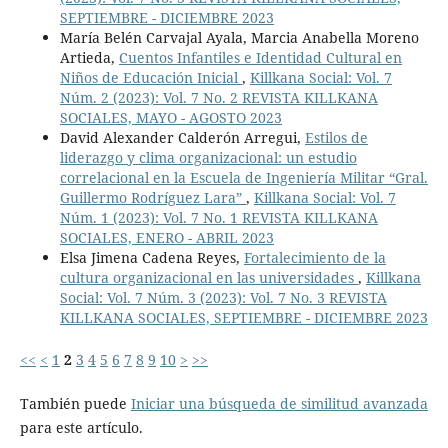
SEPTIEMBRE - DICIEMBRE 2023
María Belén Carvajal Ayala, Marcia Anabella Moreno
Artieda,
Cuentos Infantiles e Identidad Cultural en
Niños de Educación Inicial
,
Killkana Social: Vol. 7
Núm. 2 (2023): Vol. 7 No. 2 REVISTA KILLKANA
SOCIALES, MAYO - AGOSTO 2023
David Alexander Calderón Arregui,
Estilos de
liderazgo y clima organizacional: un estudio
correlacional en la Escuela de Ingeniería Militar “Gral.
Guillermo Rodríguez Lara”
,
Killkana Social: Vol. 7
Núm. 1 (2023): Vol. 7 No. 1 REVISTA KILLKANA
SOCIALES, ENERO - ABRIL 2023
Elsa Jimena Cadena Reyes,
Fortalecimiento de la
cultura organizacional en las universidades
,
Killkana
Social: Vol. 7 Núm. 3 (2023): Vol. 7 No. 3 REVISTA
KILLKANA SOCIALES, SEPTIEMBRE - DICIEMBRE 2023
<<
<
1
2
3
4
5
6
7
8
9
10
>
>>
También puede
Iniciar una búsqueda de similitud avanzada
para este artículo.