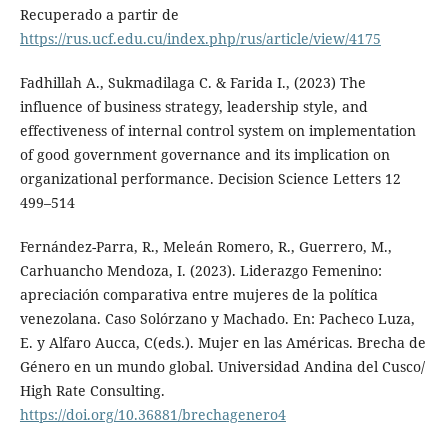
Recuperado a partir de
https://rus.ucf.edu.cu/index.php/rus/article/view/4175
Fadhillah A., Sukmadilaga C. & Farida I., (2023) The
influence of business strategy, leadership style, and
effectiveness of internal control system on implementation
of good government governance and its implication on
organizational performance. Decision Science Letters 12
499–514
Fernández-Parra, R., Meleán Romero, R., Guerrero, M.,
Carhuancho Mendoza, I. (2023). Liderazgo Femenino:
apreciación comparativa entre mujeres de la política
venezolana. Caso Solórzano y Machado. En: Pacheco Luza,
E. y Alfaro Aucca, C(eds.). Mujer en las Américas. Brecha de
Género en un mundo global. Universidad Andina del Cusco/
High Rate Consulting.
https://doi.org/10.36881/brechagenero4