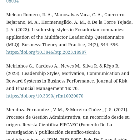
08034
Melean Romero, R. A., Manosalvas Vaca, C. A., Guerrero
Bejarano, M. A., Hermenegildo, A. M., & De la Torre Tejada,
J. A. (2023). Leadership styles in Ecuadorian companies:
application of the Multifactor Leadership Questionnaire
(MLQ). Business: Theory and Practice, 24(2), 544–556.
https://doi.org/10.3846/btp.2023.18987
Meirinhos G., Cardoso A., Neves M., Silva R. & Rêgo R.,
(2023). Leadership Styles, Motivation, Communication and
Reward Systems in Business Performance. Journal of Risk
and Financial Management 16: 70.
https://doi.org/10.3390/jrfm16020070
Mendoza-Fernandez , V. M., & Moreira-Chóez , J. S. (2021).
Procesos de Gestión Administrativa, un recorrido desde su
origen. Revista Científica FIPCAEC (Fomento De La
investigación Y publicación científico-técnica
multidisciplinaria). ISSN: 2588-090X. Polo De Capacitación,