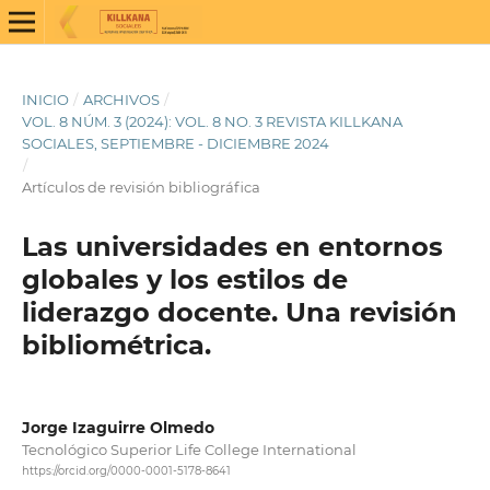
INICIO
/
ARCHIVOS
/
VOL. 8 NÚM. 3 (2024): VOL. 8 NO. 3 REVISTA KILLKANA
SOCIALES, SEPTIEMBRE - DICIEMBRE 2024
/
Artículos de revisión bibliográfica
Las universidades en entornos
globales y los estilos de
liderazgo docente. Una revisión
bibliométrica.
Jorge Izaguirre Olmedo
Tecnológico Superior Life College International
https://orcid.org/0000-0001-5178-8641