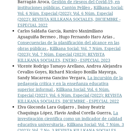
Barragán Aroca,
Gestión de riesgos del Covid-19, en
instituciones públicas. Cantón Pelileo
,
Killkana Social:
Vol. 6 Núm. Especial (2022): Vol. 6 Núm. Especial
(2022): REVISTA KILLKANA SOCIALES, DICIEMBRE -
ESPECIAL 2022
Carlos Saldaña García, Ramiro Maximiliano
Aguaguiña Bermeo , Hugo Fernando Haro Arias ,
Consecuencias de la planificación del alcance en las
obras públicas
,
Killkana Social: Vol. 7 Núm. Especial
(2023): Vol. 7 Núm. Especial (2023): REVISTA
KILLKANA SOCIALES, ENERO - ESPECIAL 2023
Vicente Rodrigo Tamayo Arellano, Andrea Alejandra
Cevallos Goyes, Richard Nicolayo Bonilla Mayorga,
Sandy Macarena Gancino Vergara,
La incursión de la
pedagogía crítica y en la enseñanza educativa
superior informal
,
Killkana Social: Vol. 6 Núm.
Especial (2022): Vol. 6 Núm. Especial (2022): REVISTA
KILLKANA SOCIALES, DICIEMBRE - ESPECIAL 2022
Elva Gioconda Lara Guijarro , Daissy Beatriz
Chaquinga López, Flavio Aníbal Corella Guerra,
La
investigación científica como un indicador de calidad
educativa universitaria
,
Killkana Social: Vol. 7 Núm. 3
(2023): Vol. 7 No. 3 REVISTA KILLKANA SOCIALES,