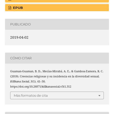
EPUB
PUBLICADO
2019-04-02
CÓMO CITAR
Guaman-Guaman, B. D., Mecías-Mirabá, A. E., & Gamboa-Zamora, R. C.
(2019). Creencias religiosas y su incidencia en la diversidad sexual.
Killkana Social
,
3
(1), 41–50.
https://doi.org/10.26871/killkanasocial.v3i1.312
Más formatos de cita