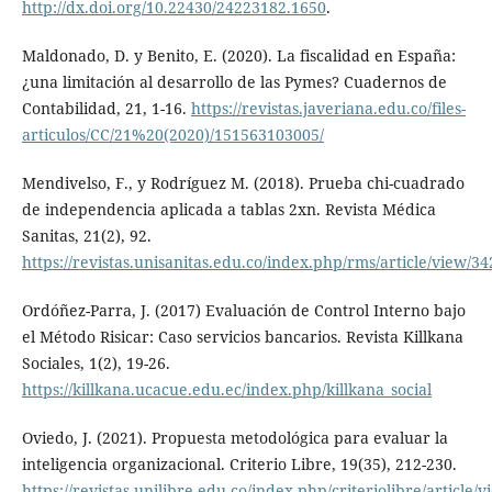
http://dx.doi.org/10.22430/24223182.1650
.
Maldonado, D. y Benito, E. (2020). La fiscalidad en España:
¿una limitación al desarrollo de las Pymes? Cuadernos de
Contabilidad, 21, 1-16.
https://revistas.javeriana.edu.co/files-
articulos/CC/21%20(2020)/151563103005/
Mendivelso, F., y Rodríguez M. (2018). Prueba chi-cuadrado
de independencia aplicada a tablas 2xn. Revista Médica
Sanitas, 21(2), 92.
https://revistas.unisanitas.edu.co/index.php/rms/article/view/34
Ordóñez-Parra, J. (2017) Evaluación de Control Interno bajo
el Método Risicar: Caso servicios bancarios. Revista Killkana
Sociales, 1(2), 19-26.
https://killkana.ucacue.edu.ec/index.php/killkana_social
Oviedo, J. (2021). Propuesta metodológica para evaluar la
inteligencia organizacional. Criterio Libre, 19(35), 212-230.
https://revistas.unilibre.edu.co/index.php/criteriolibre/article/