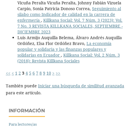
Vicuña Peralta Vicuña Peralta, Johnny Fabián Vizuela
Carpio, Sonia Patricia Donoso Correa,
Seguimiento al
silabo como Indicador de calidad en la carrera de
enfermería
,
Killkana Social: Vol. 7 Núm. 3 (2023): Vol.
7 No. 3 REVISTA KILLKANA SOCIALES, SEPTIEMBRE -
DICIEMBRE 2023
Luis Armijo Auquilla Belema, Álvaro Andrés Auquilla
Ordóñez, Elsa Flor Ordóñez Bravo,
La economía
popular y solidaria y las finanzas populares y
solidarias en Ecuador
,
Killkana Social: Vol. 2 Núm. 3
(2018): Revista Killkana Sociales
<<
<
1
2
3
4
5
6
7
8
9
10
>
>>
También puede
Iniciar una búsqueda de similitud avanzada
para este artículo.
INFORMACIÓN
Para lectores/as