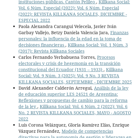
instituciones públicas. Cantón Pelileo
,
Killkana Social:
Vol. 6 Núm. Especial (2022): Vol. 6 Núm. Especial
(2022): REVISTA KILLKANA SOCIALES, DICIEMBRE -
ESPECIAL 2022
Paola Alexandra Carangui Velecela, Javier Iván
Garbay Vallejo, Betzy Daniela Valencia Jara,
Finanzas
personales: la influencia de la edad en la toma de
decisiones financieras
,
Killkana Social: Vol. 1 Núm. 3
(2017): Revista Killkana Sociales
Carlos Fernando Yerbabuena Torres,
Procesos
electorales y crisis de hegemonía en la transición
constitucional del Ecuador (1931 – 1933)
,
Killkana
Social: Vol. 9 Núm. 3 (2025): Vol. 9 No. 3 REVISTA
KILLKANA SOCIALES, SEPTIEMBRE - DICIEMBRE 2025
David Alexander Calderón Arregui,
Análisis de la ley
de educación superior LES 24521 de Argentina:
Reflexiones y propuestas de cambio para la reforma
de la ley
,
Killkana Social: Vol. 6 Núm. 2 (2022): Vol. 6
No. 2 REVISTA KILLKANA SOCIALES, MAYO - AGOSTO
2022
Luis Corona Velázquez, Gloria Ramírez Elías, Enrique
Vázquez Fernández,
Modelo de competencias
directivas para la autonomía de gestión y liderazgo en