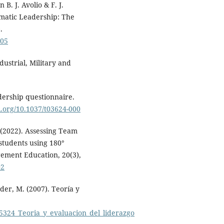
B. J. Avolio & F. J.
matic Leadership: The
.
005
dustrial, Military and
eadership questionnaire.
oi.org/10.1037/t03624-000
. (2022). Assessing Team
tudents using 180°
gement Education, 20(3),
02
der, M. (2007). Teoría y
5324_Teoria_y_evaluacion_del_liderazgo