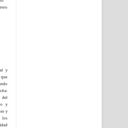
ol
rero
al y
l que
uando
ita:
 del
ro y
eas y
 los
lidad