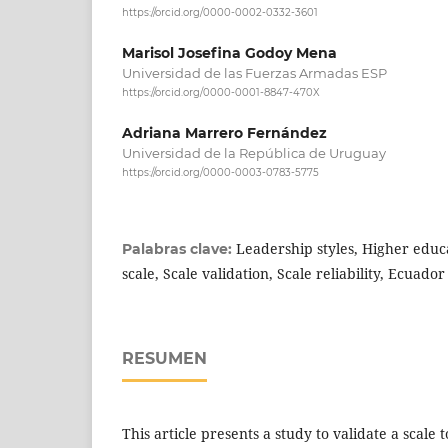
https://orcid.org/0000-0002-0332-3601
Marisol Josefina Godoy Mena
Universidad de las Fuerzas Armadas ESP
https://orcid.org/0000-0001-8847-470X
Adriana Marrero Fernández
Universidad de la República de Uruguay
https://orcid.org/0000-0003-0783-5775
Leadership styles, Higher edu
Palabras clave:
scale, Scale validation, Scale reliability, Ecuador
RESUMEN
This article presents a study to validate a scale