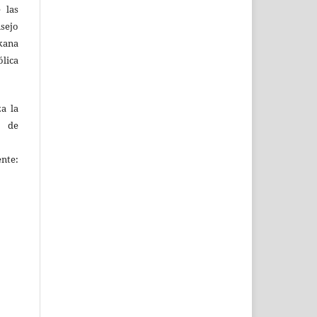
 las
sejo
kana
ólica
za la
s de
ente: