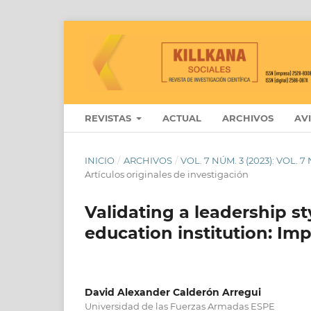
REVISTAS
ACTUAL
ARCHIVOS
AV
INICIO
/
ARCHIVOS
/
VOL. 7 NÚM. 3 (2023): VOL.
Artículos originales de investigación
Validating a leadership sty
education institution: Imp
David Alexander Calderón Arregui
Universidad de las Fuerzas Armadas ESPE