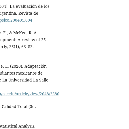
004). La evaluación de los
argentina. Revista de
/psico.200401.004
R. E., & McKee, R. A.
lopment: A review of 25
rly, 25(1), 63–82.
e, E. (2020). Adaptación
tudiantes mexicanos de
e La Universidad La Salle,
p/recein/article/view/2648/2686
a Calidad Total (3d.
atistical Analysis.