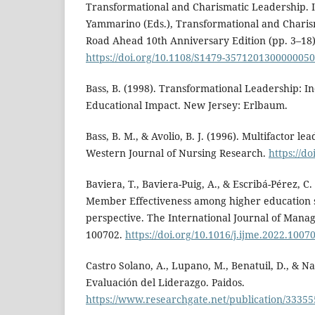
Transformational and Charismatic Leadership. In 
Yammarino (Eds.), Transformational and Charis
Road Ahead 10th Anniversary Edition (pp. 3–18)
https://doi.org/10.1108/S1479-357120130000005
Bass, B. (1998). Transformational Leadership: In
Educational Impact. New Jersey: Erlbaum.
Bass, B. M., & Avolio, B. J. (1996). Multifactor l
Western Journal of Nursing Research.
https://d
Baviera, T., Baviera-Puig, A., & Escribá-Pérez, C
Member Effectiveness among higher education s
perspective. The International Journal of Mana
100702.
https://doi.org/10.1016/j.ijme.2022.1007
Castro Solano, A., Lupano, M., Benatuil, D., & Na
Evaluación del Liderazgo. Paidos.
https://www.researchgate.net/publication/33355