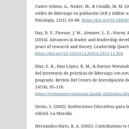
Castro Solano, A., Nader, M., & Casullo, M. M. (2
estilos de liderazgo en población civil y militar 
Psicología, 22(1), 63–88.
https://doi.org/10.18800
Day, D. V., Fleenor, J. W., Atwater, L. E., Sturm, 
(2014). Advances in leader and leadership deve
years of research and theory. Leadership Quarte
https://doi.org/10.1016/J.LEAQUA.2013.11.004
Díaz, E. R., Díaz López, K. M., & Durazo Watanab
del inventario de prácticas de liderazgo con es
posgrado. Revista Del Centro de Investigación d
14(54), 95–118.
https://revistasinvestigacion.lasalle.mx/index.ph
Gento, S. (2002). Instituciones Educativas para l
edició). La Muralla.
Hernández-Nieto, R. A. (2002). Contributions to St