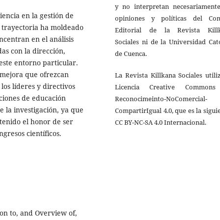
y no interpretan necesariamente
iencia en la gestión de
opiniones y políticas del Con
ta trayectoria ha moldeado
Editorial de la Revista Kill
ncentran en el análisis
Sociales ni de la Universidad Cat
as con la dirección,
de Cuenca.
este entorno particular.
e mejora que ofrezcan
La Revista Killkana Sociales utili
los líderes y directivos
Licencia Creative Common
uciones de educación
Reconocimeinto-NoComercial-
e la investigación, ya que
CompartirIgual 4.0, que es la sigui
 tenido el honor de ser
CC BY-NC-SA 4.0 Internacional.
resos científicos.
tion to, and Overview of,