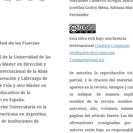
Alexander Calderón Arregui, Maris
Josefina Godoy Mena, Adriana Mar
Fernández
Esta obra está bajo una licencia
dad de las Fuerzas
internacional
Creative Commons
Atribución-NoComercial-
l de la Universidad de las
CompartirIgual 4.0
.
 Máster en Dirección y
nternacional de la Rioja
Se autoriza la reproducción tot
novación y Liderazgo de
parcial, y la citación del materia
é Cela y otro Máster en
aparece en la revista, siempre y c
Educativos de la
se indique de manera explíc
n en España.
nombre de la revista, nombre
ior Universitaria en la
autor(es), año, volumen, núme
americana en Argentina,
páginas del artículo fuente. Las id
 de instituciones de
afirmaciones consignadas por
autores están bajo su responsabi