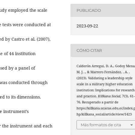
study employed the scale
PUBLICADO
 tests were conducted at
2023-09-22
 by Castro et al. (2007),
CÓMO CITAR
 of 44 institution
Calderón Arregui, D. A., Godoy Mena
ssed by a panel of
M. J. ., & Marrero Fernández, . A. .
(2023). Validating a leadership style
ty was conducted through
scale in a military higher education
institution: Implications for research
and practice.
Killkana Social
,
7
(3), 61
ed to its dimensions.
76. Recuperado a partir de
https://killkana.ucacue.edu.ec/index.
e instrument’s
hp/killkana_social/article/view/1423
Más formatos de cita
r the instrument and each