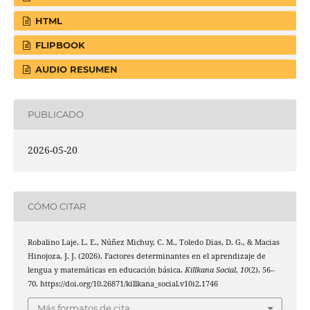
HTML
FLIPBOOK
AUDIO RESUMEN
PUBLICADO
2026-05-20
CÓMO CITAR
Robalino Laje, L. E., Núñez Michuy, C. M., Toledo Dias, D. G., & Macias
Hinojoza, J. J. (2026). Factores determinantes en el aprendizaje de
lengua y matemáticas en educación básica.
Killkana Social
,
10
(2), 56–
70. https://doi.org/10.26871/killkana_social.v10i2.1746
Más formatos de cita