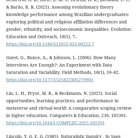
& Barão, K. R. (2025). Assessing evolutionary theory
knowledge performance among Brazilian undergraduates:
exploring political and religious affiliation differences and
gender, ethnicity, and socioeconomic inequalities. Evolution:
Education and Outreach, 18(1), 7-.
https://doi.org/10.1186/S12052-025-00222-7
Guest, G., Bunce, A., & Johnson, L. (2006). How Many
Interviews Are Enough?: An Experiment with Data
Saturation and Variability. Field Methods, 18(1), 59–82.
https://doi.org/10.1177/1525822X05279903
Lin, L. H., Pryor, M. R., & Beckmann, N. (2025). Social
opportunities, learning practices, and performance in
metaverse and virtual world: A comparative scoping review
in higher education. Computers & Education, 239, 105391.
https://doi.org/10.1016/J.COMPEDU.2025.105391
Lincoln, Y. G. E. G. (1985). Naturalistic Inquiry . In Sage