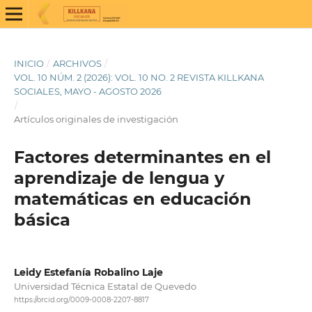
INICIO
/
ARCHIVOS
/
VOL. 10 NÚM. 2 (2026): VOL. 10 NO. 2 REVISTA KILLKANA
SOCIALES, MAYO - AGOSTO 2026
/
Artículos originales de investigación
Factores determinantes en el
aprendizaje de lengua y
matemáticas en educación
básica
Leidy Estefanía Robalino Laje
Universidad Técnica Estatal de Quevedo
https://orcid.org/0009-0008-2207-8817