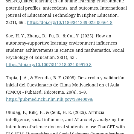
self-regulated learning in an online learning environment:
potential profiles, antecedents, and outcomes. International
Journal of Educational Technology in Higher Education,
22(1), 66-.
https://doi.org/10.1186/S41239-025-00564-8
Soe, H. Y., Zhang, D., Fu, D., & Cui, Y. (2025). How an
autonomy-supportive learning environment influences
students’ achievements in science and mathematics. Social
Psychology of Education, 28(1), 53-.
https://doi.org/10.1007/S11218-024-09970-8
Tapia, J. A., & Heredia, B. F. (2008). Desarrollo y validación
inicial del Cuestionario de Clima Motivacional en el Aula
(CMCQ) - PubMed. Psicotema, 20(4), 1–9.
https://pubmed.ncbi.nlm.nih.gov/18940098/
Uludağ, F., Kılıç, E., & Çelik, H. E. (2025). Artificial
intelligence, social influence, and AI anxiety: analyzing the
intentions of science doctoral students to use ChatGPT with
PLS-SEM. Humanities and Social Sciences Communications,