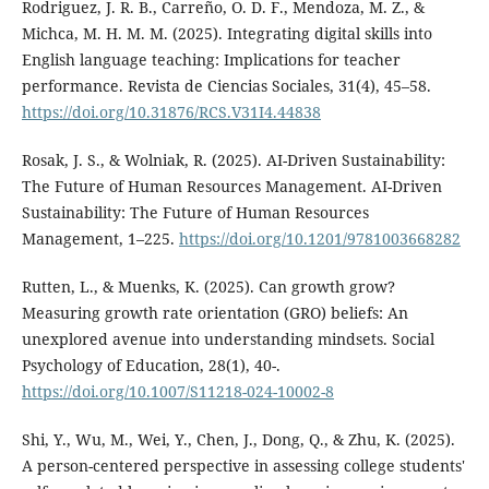
Rodriguez, J. R. B., Carreño, O. D. F., Mendoza, M. Z., &
Michca, M. H. M. M. (2025). Integrating digital skills into
English language teaching: Implications for teacher
performance. Revista de Ciencias Sociales, 31(4), 45–58.
https://doi.org/10.31876/RCS.V31I4.44838
Rosak, J. S., & Wolniak, R. (2025). AI-Driven Sustainability:
The Future of Human Resources Management. AI-Driven
Sustainability: The Future of Human Resources
Management, 1–225.
https://doi.org/10.1201/9781003668282
Rutten, L., & Muenks, K. (2025). Can growth grow?
Measuring growth rate orientation (GRO) beliefs: An
unexplored avenue into understanding mindsets. Social
Psychology of Education, 28(1), 40-.
https://doi.org/10.1007/S11218-024-10002-8
Shi, Y., Wu, M., Wei, Y., Chen, J., Dong, Q., & Zhu, K. (2025).
A person-centered perspective in assessing college students′