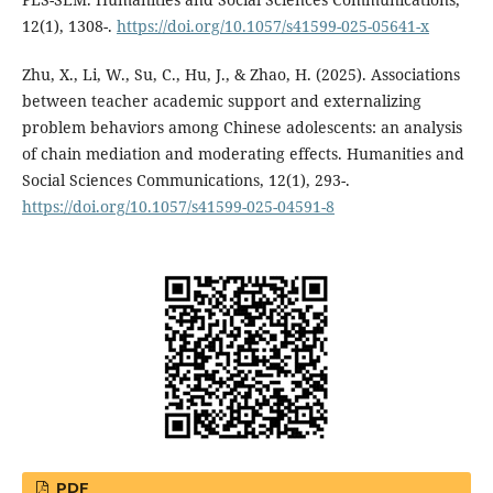
12(1), 1308-.
https://doi.org/10.1057/s41599-025-05641-x
Zhu, X., Li, W., Su, C., Hu, J., & Zhao, H. (2025). Associations
between teacher academic support and externalizing
problem behaviors among Chinese adolescents: an analysis
of chain mediation and moderating effects. Humanities and
Social Sciences Communications, 12(1), 293-.
https://doi.org/10.1057/s41599-025-04591-8
PDF