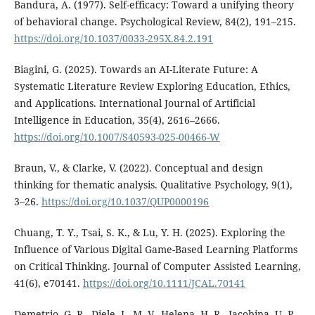
Bandura, A. (1977). Self-efficacy: Toward a unifying theory
of behavioral change. Psychological Review, 84(2), 191–215.
https://doi.org/10.1037/0033-295X.84.2.191
Biagini, G. (2025). Towards an AI-Literate Future: A
Systematic Literature Review Exploring Education, Ethics,
and Applications. International Journal of Artificial
Intelligence in Education, 35(4), 2616–2666.
https://doi.org/10.1007/S40593-025-00466-W
Braun, V., & Clarke, V. (2022). Conceptual and design
thinking for thematic analysis. Qualitative Psychology, 9(1),
3–26.
https://doi.org/10.1037/QUP0000196
Chuang, T. Y., Tsai, S. K., & Lu, Y. H. (2025). Exploring the
Influence of Various Digital Game-Based Learning Platforms
on Critical Thinking. Journal of Computer Assisted Learning,
41(6), e70141.
https://doi.org/10.1111/JCAL.70141
Demetrio, G. R., Diele, L. M. V., Helena, H. R., Jacobina, U. P.,