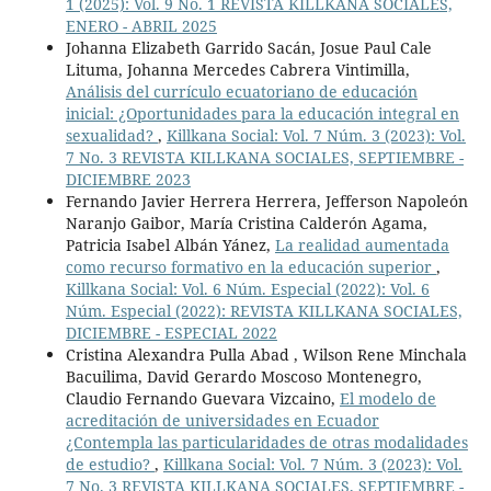
1 (2025): Vol. 9 No. 1 REVISTA KILLKANA SOCIALES,
ENERO - ABRIL 2025
Johanna Elizabeth Garrido Sacán, Josue Paul Cale
Lituma, Johanna Mercedes Cabrera Vintimilla,
Análisis del currículo ecuatoriano de educación
inicial: ¿Oportunidades para la educación integral en
sexualidad?
,
Killkana Social: Vol. 7 Núm. 3 (2023): Vol.
7 No. 3 REVISTA KILLKANA SOCIALES, SEPTIEMBRE -
DICIEMBRE 2023
Fernando Javier Herrera Herrera, Jefferson Napoleón
Naranjo Gaibor, María Cristina Calderón Agama,
Patricia Isabel Albán Yánez,
La realidad aumentada
como recurso formativo en la educación superior
,
Killkana Social: Vol. 6 Núm. Especial (2022): Vol. 6
Núm. Especial (2022): REVISTA KILLKANA SOCIALES,
DICIEMBRE - ESPECIAL 2022
Cristina Alexandra Pulla Abad , Wilson Rene Minchala
Bacuilima, David Gerardo Moscoso Montenegro,
Claudio Fernando Guevara Vizcaino,
El modelo de
acreditación de universidades en Ecuador
¿Contempla las particularidades de otras modalidades
de estudio?
,
Killkana Social: Vol. 7 Núm. 3 (2023): Vol.
7 No. 3 REVISTA KILLKANA SOCIALES, SEPTIEMBRE -