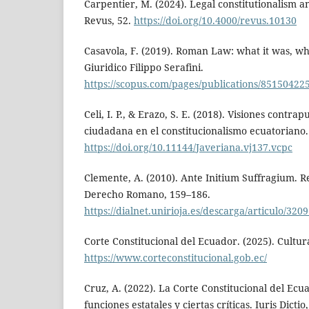
Carpentier, M. (2024). Legal constitutionalism an
Revus, 52.
https://doi.org/10.4000/revus.10130
Casavola, F. (2019). Roman Law: what it was, wha
Giuridico Filippo Serafini.
https://scopus.com/pages/publications/85150422
Celi, I. P., & Erazo, S. E. (2018). Visiones contra
ciudadana en el constitucionalismo ecuatoriano. 
https://doi.org/10.11144/Javeriana.vj137.vcpc
Clemente, A. (2010). Ante Initium Suffragium. R
Derecho Romano, 159–186.
https://dialnet.unirioja.es/descarga/articulo/320
Corte Constitucional del Ecuador. (2025). Cultur
https://www.corteconstitucional.gob.ec/
Cruz, A. (2022). La Corte Constitucional del Ecu
funciones estatales y ciertas críticas. Iuris Dictio