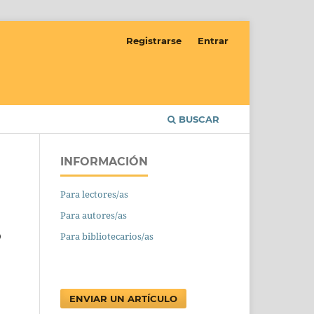
Registrarse
Entrar
BUSCAR
INFORMACIÓN
Para lectores/as
Para autores/as
o
Para bibliotecarios/as
ENVIAR UN ARTÍCULO