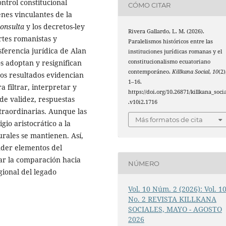
ontrol constitucional
CÓMO CITAR
nes vinculantes de la
consulta
y los decretos-ley
Rivera Gallardo, L. M. (2026).
rtes romanistas y
Paralelismos históricos entre las
nsferencia jurídica de Alan
instituciones jurídicas romanas y el
constitucionalismo ecuatoriano
s adoptan y resignifican
contemporáneo.
Killkana Social
,
10
(2)
Los resultados evidencian
1–16.
filtrar, interpretar y
https://doi.org/10.26871/killkana_soci
de validez, respuestas
.v10i2.1716
xtraordinarias. Aunque las
Más formatos de cita
gio aristocrático a la
urales se mantienen. Así,
der elementos del
ar la comparación hacia
NÚMERO
gional del legado
Vol. 10 Núm. 2 (2026): Vol. 1
No. 2 REVISTA KILLKANA
SOCIALES, MAYO - AGOSTO
2026