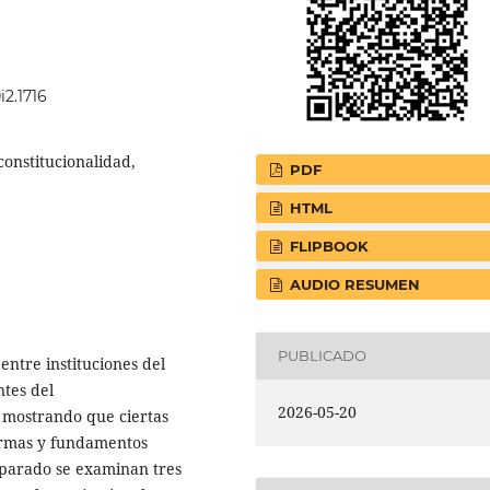
i2.1716
constitucionalidad,
PDF
HTML
FLIPBOOK
AUDIO RESUMEN
PUBLICADO
 entre instituciones del
tes del
2026-05-20
 mostrando que ciertas
formas y fundamentos
parado se examinan tres