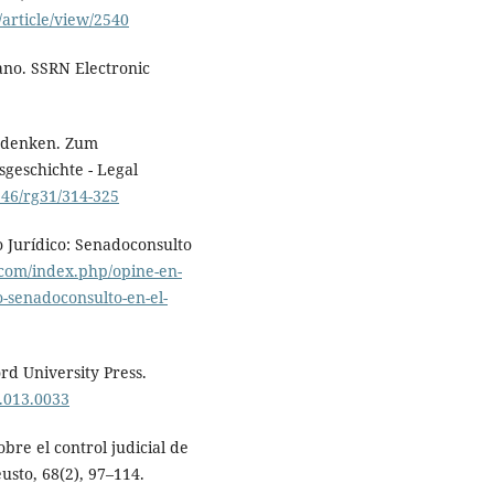
/article/view/2540
ano. SSRN Electronic
gsdenken. Zum
sgeschichte - Legal
2946/rg31/314-325
o Jurídico: Senadoconsulto
.com/index.php/opine-en-
o-senadoconsulto-en-el-
rd University Press.
.013.0033
obre el control judicial de
usto, 68(2), 97–114.