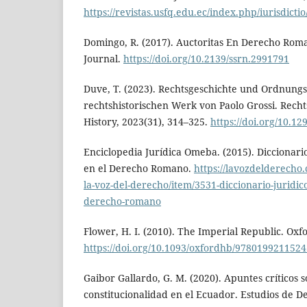
https://revistas.usfq.edu.ec/index.php/iurisdictio
Domingo, R. (2017). Auctoritas En Derecho Rom
Journal.
https://doi.org/10.2139/ssrn.2991791
Duve, T. (2023). Rechtsgeschichte und Ordnun
rechtshistorischen Werk von Paolo Grossi. Recht
History, 2023(31), 314–325.
https://doi.org/10.1
Enciclopedia Jurídica Omeba. (2015). Diccionari
en el Derecho Romano.
https://lavozdelderecho
la-voz-del-derecho/item/3531-diccionario-juridic
derecho-romano
Flower, H. I. (2010). The Imperial Republic. Oxfo
https://doi.org/10.1093/oxfordhb/9780199211524
Gaibor Gallardo, G. M. (2020). Apuntes críticos s
constitucionalidad en el Ecuador. Estudios de De