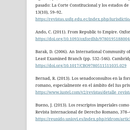
pasado: La Corte Constitucional y los estados de 
13(10), 59–92.
https://revistas.usfq.edu.ec/index.php/iurisdictio
Ando, C. (2011). From Republic to Empire. Oxfor
https://doi.org/10.1093/oxfordhb/9780195188004
Barak, D. (2006). An International Community of
Least Examined Branch (pp. 532–546). Cambridg
https://doi.org/10.1017/CBO9780511511035.029
Bernad, R. (2013). Los senadoconsultos en la f
romano, especialmente en el ámbito del Ius pri
https://www.iustel.com/v2/revistas/detalle_revis
Bueno, J. (2013). Los rescriptos imperiales como
Revista Internacional de Derecho Romano, 378–
https://reunido.uniovi.es/index.php/ridrom/art