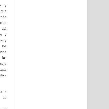
al y
l que
uando
ita:
 del
ro y
eas y
 los
lidad
 las
sejo
kana
ólica
za la
s de