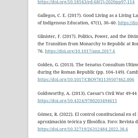
https://doi.org/10.18543/ed-68(2)-2020pp97-114
Gallegos, C. E. (2017). Good Living as a Living 
of Indigenous Education, 47(1), 30–40.
https://do
Glinister, F. (2017). Politics, Power, and the D
the Transition from Monarchy to Republic at Ro
76.
https://doi.org/10.1017/ann.2017.6
Golden, G. (2013). The Senatus Consultum Ulti
during the Roman Republic (pp. 104–149). Cambr
https://doi.org/10.1017/CBO9781139507462.006
Goldsworthy, A. (2013). Caesar’s Civil War 49-44
https://doi.org/10.4324/9780203494615
Gómez, R. (2022). El control constitucional en e
aproximación teórica y filosófica. Foro: Revista
https://doi.org/10.32719/26312484.2022.38.6