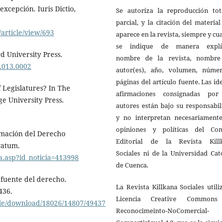
excepción. Iuris Dictio,
Se autoriza la reproducción tot
parcial, y la citación del materia
/article/view/693
aparece en la revista, siempre y c
se indique de manera explíc
d University Press.
nombre de la revista, nombre
.013.0002
autor(es), año, volumen, núme
páginas del artículo fuente. Las id
 Legislatures? In The
afirmaciones consignadas por
e University Press.
autores están bajo su responsabi
y no interpretan necesariamente
opiniones y políticas del Con
ormación del Derecho
Editorial de la Revista Kill
vatum.
Sociales ni de la Universidad Cat
ta.asp?id_noticia=413998
de Cuenca.
 fuente del derecho.
La Revista Killkana Sociales utili
436.
Licencia Creative Common
icle/download/18026/14807/49437
Reconocimeinto-NoComercial-