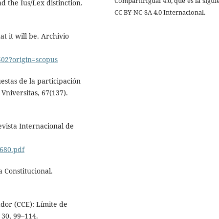
CompartirIgual 4.0, que es la sigui
d the Ius/Lex distinction.
CC BY-NC-SA 4.0 Internacional.
t it will be. Archivio
502?origin=scopus
puestas de la participación
Vniversitas, 67(137).
evista Internacional de
9680.pdf
a Constitucional.
ador (CCE): Límite de
, 30, 99–114.