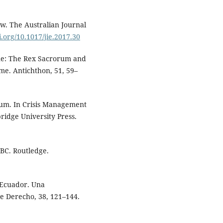
Law. The Australian Journal
i.org/10.1017/jie.2017.30
ivine: The Rex Sacrorum and
me. Antichthon, 51, 59–
mum. In Crisis Management
idge University Press.
 BC. Routledge.
l Ecuador. Una
 de Derecho, 38, 121–144.