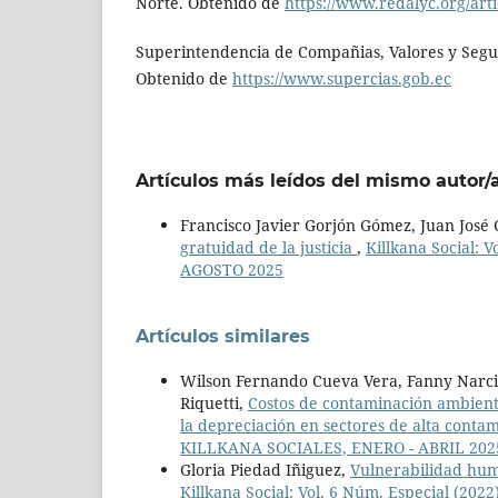
Norte. Obtenido de
https://www.redalyc.org/ar
Superintendencia de Compañias, Valores y Segur
Obtenido de
https://www.supercias.gob.ec
Artículos más leídos del mismo autor/
Francisco Javier Gorjón Gómez, Juan José
gratuidad de la justicia
,
Killkana Social: 
AGOSTO 2025
Artículos similares
Wilson Fernando Cueva Vera, Fanny Narcis
Riquetti,
Costos de contaminación ambienta
la depreciación en sectores de alta conta
KILLKANA SOCIALES, ENERO - ABRIL 202
Gloria Piedad Iñiguez,
Vulnerabilidad hum
Killkana Social: Vol. 6 Núm. Especial (20