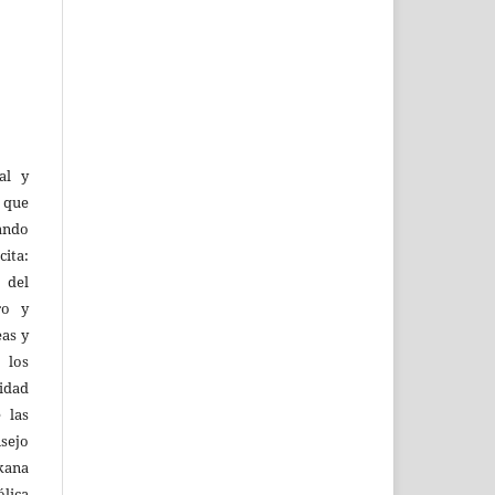
al y
l que
uando
ita:
 del
ro y
eas y
 los
lidad
 las
sejo
kana
ólica