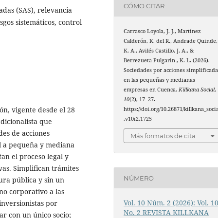
CÓMO CITAR
adas (SAS), relevancia
sgos sistemáticos, control
Carrasco Loyola, J. J., Martínez
Calderón, K. del R., Andrade Quinde,
K. A., Avilés Castillo, J. A., &
Berrezueta Pulgarin , K. L. (2026).
Sociedades por acciones simplificada
en las pequeñas y medianas
empresas en Cuenca.
Killkana Social
,
10
(2), 17–27.
n, vigente desde el 28
https://doi.org/10.26871/killkana_soci
.v10i2.1725
dicionalista que
des de acciones
Más formatos de cita
al a pequeña y mediana
tan el proceso legal y
as. Simplifican trámites
NÚMERO
tura pública y sin un
no corporativo a las
Vol. 10 Núm. 2 (2026): Vol. 1
nversionistas por
No. 2 REVISTA KILLKANA
ar con un único socio;