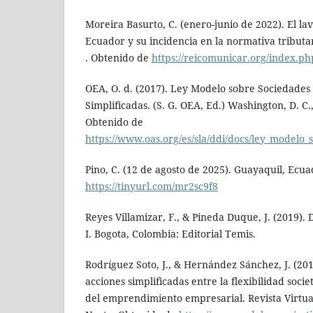
Moreira Basurto, C. (enero-junio de 2022). El lav
Ecuador y su incidencia en la normativa tributar
. Obtenido de
https://reicomunicar.org/index.p
OEA, O. d. (2017). Ley Modelo sobre Sociedades
Simplificadas. (S. G. OEA, Ed.) Washington, D. C.
Obtenido de
https://www.oas.org/es/sla/ddi/docs/ley_modelo_
Pino, C. (12 de agosto de 2025). Guayaquil, Ecu
https://tinyurl.com/mr2sc9f8
Reyes Villamizar, F., & Pineda Duque, J. (2019).
I. Bogota, Colombia: Editorial Temis.
Rodríguez Soto, J., & Hernández Sánchez, J. (20
acciones simplificadas entre la flexibilidad socie
del emprendimiento empresarial. Revista Virtual