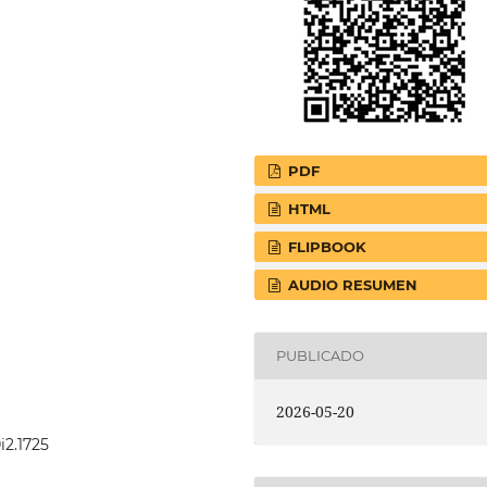
PDF
HTML
FLIPBOOK
AUDIO RESUMEN
PUBLICADO
2026-05-20
i2.1725