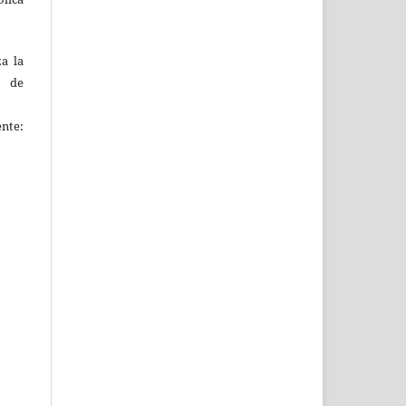
za la
s de
ente: