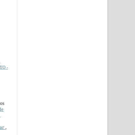
a
YO -
os
de
A
var
,