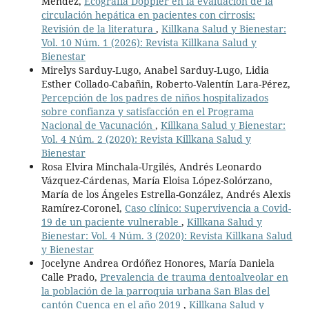
Méndez,
Ecografía Doppler en la evaluación de la
circulación hepática en pacientes con cirrosis:
Revisión de la literatura
,
Killkana Salud y Bienestar:
Vol. 10 Núm. 1 (2026): Revista Killkana Salud y
Bienestar
Mirelys Sarduy-Lugo, Anabel Sarduy-Lugo, Lidia
Esther Collado-Cabañin, Roberto-Valentín Lara-Pérez,
Percepción de los padres de niños hospitalizados
sobre confianza y satisfacción en el Programa
Nacional de Vacunación
,
Killkana Salud y Bienestar:
Vol. 4 Núm. 2 (2020): Revista Killkana Salud y
Bienestar
Rosa Elvira Minchala-Urgilés, Andrés Leonardo
Vázquez-Cárdenas, María Eloisa López-Solórzano,
María de los Ángeles Estrella-González, Andrés Alexis
Ramírez-Coronel,
Caso clínico: Supervivencia a Covid-
19 de un paciente vulnerable
,
Killkana Salud y
Bienestar: Vol. 4 Núm. 3 (2020): Revista Killkana Salud
y Bienestar
Jocelyne Andrea Ordóñez Honores, María Daniela
Calle Prado,
Prevalencia de trauma dentoalveolar en
la población de la parroquia urbana San Blas del
cantón Cuenca en el año 2019
,
Killkana Salud y