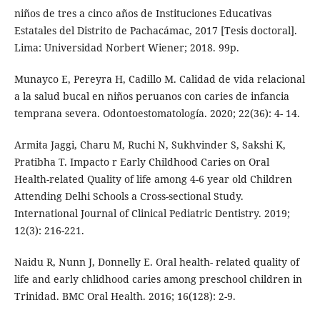
niños de tres a cinco años de Instituciones Educativas
Estatales del Distrito de Pachacámac, 2017 [Tesis doctoral].
Lima: Universidad Norbert Wiener; 2018. 99p.
Munayco E, Pereyra H, Cadillo M. Calidad de vida relacional
a la salud bucal en niños peruanos con caries de infancia
temprana severa. Odontoestomatología. 2020; 22(36): 4- 14.
Armita Jaggi, Charu M, Ruchi N, Sukhvinder S, Sakshi K,
Pratibha T. Impacto r Early Childhood Caries on Oral
Health-related Quality of life among 4-6 year old Children
Attending Delhi Schools a Cross-sectional Study.
International Journal of Clinical Pediatric Dentistry. 2019;
12(3): 216-221.
Naidu R, Nunn J, Donnelly E. Oral health- related quality of
life and early chlidhood caries among preschool children in
Trinidad. BMC Oral Health. 2016; 16(128): 2-9.