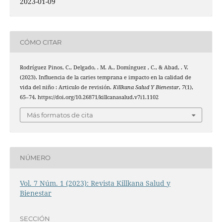
2023-01-09
CÓMO CITAR
Rodríguez Pinos, C., Delgado, . M. A., Domínguez , C., & Abad, . V.
(2023). Influencia de la caries temprana e impacto en la calidad de
vida del niño : Articulo de revisión.
Killkana Salud Y Bienestar
,
7
(1),
65–74. https://doi.org/10.26871/killcanasalud.v7i1.1102
Más formatos de cita
NÚMERO
Vol. 7 Núm. 1 (2023): Revista Killkana Salud y
Bienestar
SECCIÓN