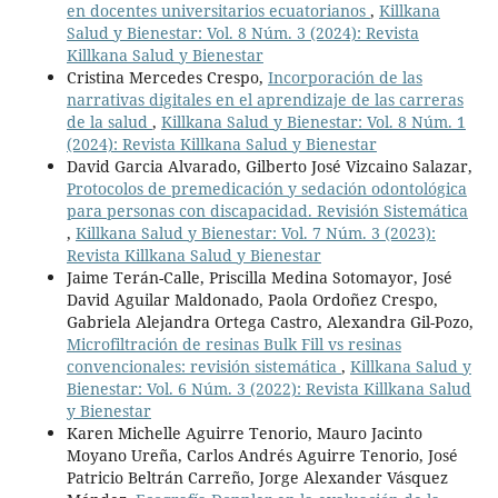
en docentes universitarios ecuatorianos
,
Killkana
Salud y Bienestar: Vol. 8 Núm. 3 (2024): Revista
Killkana Salud y Bienestar
Cristina Mercedes Crespo,
Incorporación de las
narrativas digitales en el aprendizaje de las carreras
de la salud
,
Killkana Salud y Bienestar: Vol. 8 Núm. 1
(2024): Revista Killkana Salud y Bienestar
David Garcia Alvarado, Gilberto José Vizcaino Salazar,
Protocolos de premedicación y sedación odontológica
para personas con discapacidad. Revisión Sistemática
,
Killkana Salud y Bienestar: Vol. 7 Núm. 3 (2023):
Revista Killkana Salud y Bienestar
Jaime Terán-Calle, Priscilla Medina Sotomayor, José
David Aguilar Maldonado, Paola Ordoñez Crespo,
Gabriela Alejandra Ortega Castro, Alexandra Gil-Pozo,
Microfiltración de resinas Bulk Fill vs resinas
convencionales: revisión sistemática
,
Killkana Salud y
Bienestar: Vol. 6 Núm. 3 (2022): Revista Killkana Salud
y Bienestar
Karen Michelle Aguirre Tenorio, Mauro Jacinto
Moyano Ureña, Carlos Andrés Aguirre Tenorio, José
Patricio Beltrán Carreño, Jorge Alexander Vásquez