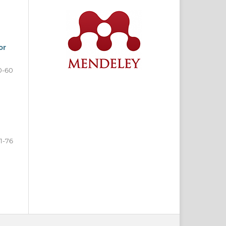
or
0-60
1-76