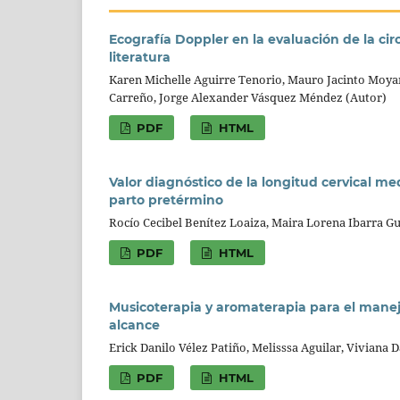
Ecografía Doppler en la evaluación de la circ
literatura
Karen Michelle Aguirre Tenorio, Mauro Jacinto Moyan
Carreño, Jorge Alexander Vásquez Méndez (Autor)
PDF
HTML
Valor diagnóstico de la longitud cervical me
parto pretérmino
Rocío Cecibel Benítez Loaiza, Maira Lorena Ibarra Gu
PDF
HTML
Musicoterapia y aromaterapia para el manej
alcance
Erick Danilo Vélez Patiño, Melisssa Aguilar, Viviana
PDF
HTML