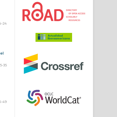
4-24
el
5-35
6-49