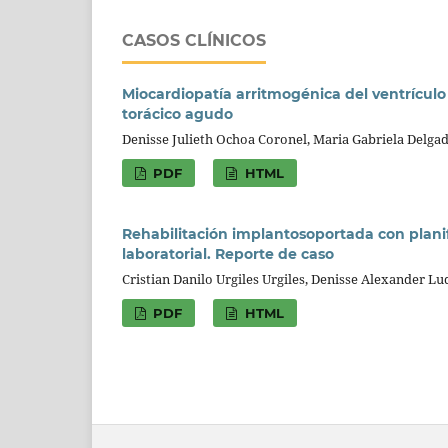
CASOS CLÍNICOS
Miocardiopatía arritmogénica del ventrículo
torácico agudo
Denisse Julieth Ochoa Coronel, Maria Gabriela Delg
PDF
HTML
Rehabilitación implantosoportada con planifi
laboratorial. Reporte de caso
Cristian Danilo Urgiles Urgiles, Denisse Alexander Lud
PDF
HTML