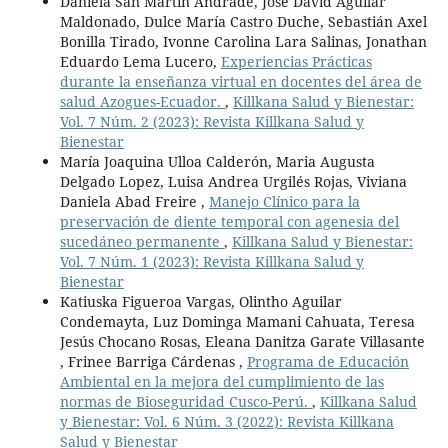
Daniela San Martin Andrade, José David Aguilar
Maldonado, Dulce María Castro Duche, Sebastián Axel
Bonilla Tirado, Ivonne Carolina Lara Salinas, Jonathan
Eduardo Lema Lucero,
Experiencias Prácticas
durante la enseñanza virtual en docentes del área de
salud Azogues-Ecuador.
,
Killkana Salud y Bienestar:
Vol. 7 Núm. 2 (2023): Revista Killkana Salud y
Bienestar
María Joaquina Ulloa Calderón, Maria Augusta
Delgado Lopez, Luisa Andrea Urgilés Rojas, Viviana
Daniela Abad Freire ,
Manejo Clínico para la
preservación de diente temporal con agenesia del
sucedáneo permanente
,
Killkana Salud y Bienestar:
Vol. 7 Núm. 1 (2023): Revista Killkana Salud y
Bienestar
Katiuska Figueroa Vargas, Olintho Aguilar
Condemayta, Luz Dominga Mamani Cahuata, Teresa
Jesús Chocano Rosas, Eleana Danitza Garate Villasante
, Frinee Barriga Cárdenas ,
Programa de Educación
Ambiental en la mejora del cumplimiento de las
normas de Bioseguridad Cusco-Perú.
,
Killkana Salud
y Bienestar: Vol. 6 Núm. 3 (2022): Revista Killkana
Salud y Bienestar