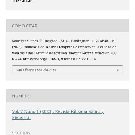
2023-01-09
CÓMO CITAR
Rodríguez Pinos, C., Delgado, . M. A., Domínguez , C., & Abad, . V.
(2023). Influencia de la caries temprana e impacto en la calidad de
vida del niño : Articulo de revisión.
Killkana Salud Y Bienestar
,
7
(1),
65–74. https://doi.org/10.26871/killcanasalud.v7i1.1102
Más formatos de cita
NÚMERO
Vol. 7 Núm. 1 (2023): Revista Killkana Salud y
Bienestar
SECCIÓN