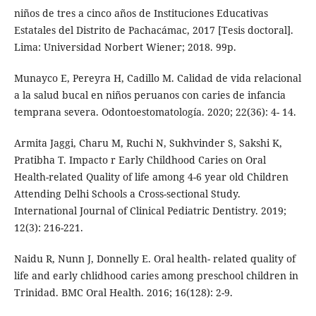
niños de tres a cinco años de Instituciones Educativas
Estatales del Distrito de Pachacámac, 2017 [Tesis doctoral].
Lima: Universidad Norbert Wiener; 2018. 99p.
Munayco E, Pereyra H, Cadillo M. Calidad de vida relacional
a la salud bucal en niños peruanos con caries de infancia
temprana severa. Odontoestomatología. 2020; 22(36): 4- 14.
Armita Jaggi, Charu M, Ruchi N, Sukhvinder S, Sakshi K,
Pratibha T. Impacto r Early Childhood Caries on Oral
Health-related Quality of life among 4-6 year old Children
Attending Delhi Schools a Cross-sectional Study.
International Journal of Clinical Pediatric Dentistry. 2019;
12(3): 216-221.
Naidu R, Nunn J, Donnelly E. Oral health- related quality of
life and early chlidhood caries among preschool children in
Trinidad. BMC Oral Health. 2016; 16(128): 2-9.