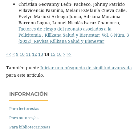
Christian Geovanny León- Pacheco, Johnny Patricio
Villavicencio Pazmiño, Melani Estefanía Cueva Calle,
Evelyn Mariuxi Arteaga Junco, Adriana Moraima
Barreno Lagua, Leonel Nicolás Isacáz Chamorro,
Factores de riesgo del neonato asociados a la
Policitemia
,
Killkana Salud y Bienestar: Vol. 6 Núm. 3
(2022): Revista Killkana Salud y Bienestar
<<
<
9
10
11
12
13
14
15
16
>
>>
También puede
Iniciar una búsqueda de similitud avanzada
para este artículo.
INFORMACIÓN
Para lectores/as
Para autores/as
Para bibliotecarios/as