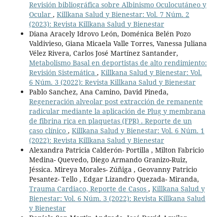
Revisión bibliográfica sobre Albinismo Oculocutáneo y
Ocular
,
Killkana Salud y Bienestar: Vol. 7 Núm. 2
(2023): Revista Killkana Salud y Bienestar
Diana Aracely Idrovo León, Doménica Belén Pozo
Valdivieso, Giana Micaela Valle Torres, Vanessa Juliana
Vélez Rivera, Carlos José Martínez Santander,
Metabolismo Basal en deportistas de alto rendimiento:
Revisión Sistemática
,
Killkana Salud y Bienestar: Vol.
6 Núm. 3 (2022): Revista Killkana Salud y Bienestar
Pablo Sanchez, Ana Camino, David Pineda,
Regeneración alveolar post extracción de remanente
radicular mediante la aplicación de Plug y membrana
de fibrina rica en plaquetas (FPR) . Reporte de un
caso clínico
,
Killkana Salud y Bienestar: Vol. 6 Núm. 1
(2022): Revista Killkana Salud y Bienestar
Alexandra Patricia Calderón- Portilla , Milton Fabricio
Medina- Quevedo, Diego Armando Granizo-Ruiz,
Jéssica. Mireya Morales- Zúñiga , Geovanny Patricio
Pesantez- Tello , Edgar Lizandro Quezada- Miranda,
Trauma Cardiaco, Reporte de Casos
,
Killkana Salud y
Bienestar: Vol. 6 Núm. 3 (2022): Revista Killkana Salud
y Bienestar