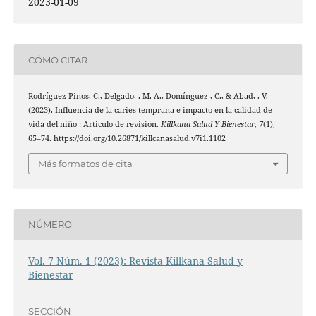
2023-01-09
CÓMO CITAR
Rodríguez Pinos, C., Delgado, . M. A., Domínguez , C., & Abad, . V.
(2023). Influencia de la caries temprana e impacto en la calidad de
vida del niño : Articulo de revisión.
Killkana Salud Y Bienestar
,
7
(1),
65–74. https://doi.org/10.26871/killcanasalud.v7i1.1102
Más formatos de cita
NÚMERO
Vol. 7 Núm. 1 (2023): Revista Killkana Salud y
Bienestar
SECCIÓN