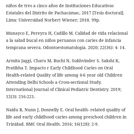
niños de tres a cinco años de Instituciones Educativas
Estatales del Distrito de Pachacámac, 2017 [Tesis doctoral].
Lima: Universidad Norbert Wiener; 2018. 99p.
Munayco E, Pereyra H, Cadillo M. Calidad de vida relacional
a la salud bucal en niños peruanos con caries de infancia
temprana severa. Odontoestomatología. 2020; 22(36): 4- 14.
Armita Jaggi, Charu M, Ruchi N, Sukhvinder S, Sakshi K,
Pratibha T. Impacto r Early Childhood Caries on Oral
Health-related Quality of life among 4-6 year old Children
Attending Delhi Schools a Cross-sectional Study.
International Journal of Clinical Pediatric Dentistry. 2019;
12(3): 216-221.
Naidu R, Nunn J, Donnelly E. Oral health- related quality of
life and early chlidhood caries among preschool children in
Trinidad. BMC Oral Health. 2016; 16(128): 2-9.