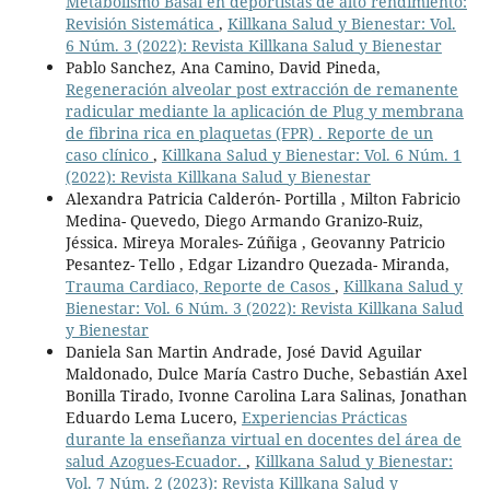
Metabolismo Basal en deportistas de alto rendimiento:
Revisión Sistemática
,
Killkana Salud y Bienestar: Vol.
6 Núm. 3 (2022): Revista Killkana Salud y Bienestar
Pablo Sanchez, Ana Camino, David Pineda,
Regeneración alveolar post extracción de remanente
radicular mediante la aplicación de Plug y membrana
de fibrina rica en plaquetas (FPR) . Reporte de un
caso clínico
,
Killkana Salud y Bienestar: Vol. 6 Núm. 1
(2022): Revista Killkana Salud y Bienestar
Alexandra Patricia Calderón- Portilla , Milton Fabricio
Medina- Quevedo, Diego Armando Granizo-Ruiz,
Jéssica. Mireya Morales- Zúñiga , Geovanny Patricio
Pesantez- Tello , Edgar Lizandro Quezada- Miranda,
Trauma Cardiaco, Reporte de Casos
,
Killkana Salud y
Bienestar: Vol. 6 Núm. 3 (2022): Revista Killkana Salud
y Bienestar
Daniela San Martin Andrade, José David Aguilar
Maldonado, Dulce María Castro Duche, Sebastián Axel
Bonilla Tirado, Ivonne Carolina Lara Salinas, Jonathan
Eduardo Lema Lucero,
Experiencias Prácticas
durante la enseñanza virtual en docentes del área de
salud Azogues-Ecuador.
,
Killkana Salud y Bienestar:
Vol. 7 Núm. 2 (2023): Revista Killkana Salud y