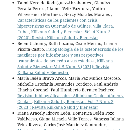
Taimi Nereida Rodríguez-Abrahantes , Gleudys
Peralta-Pérez , Idalmis Veliz-Vázquez , Yadira
Villavicencio-Martínez , Nercy Morales-Morales ,
Características de los pacientes con crisis
hipertensivas en Quemado de Güines, Villa Clara,
Cuba
,
Killkana Salud y Bienestar: Vol. 4 Núm. 3
(2020): Revista Killkana Salud y Bienestar
Belén Uchuary, Ruth Lozano, Cisne Merino, Liliana
Picoita-Castro,
Fisiopatología de la osteonecrosis de los
maxilares por bifosfonatos y sus respectivos
tratamientos de acuerdo a sus estadíos
,
Killkana
Salud y Bienestar: Vol. 5 Núm. 3 (2021): Revista
Killkana Salud y Bienestar
María Belén Bravo Arcos, María Paz Muñoz Moscoso,
Michelle Estefanía Benavides Cordero, Paul Andrés
Chacha Coronel, Paul Humberto Bermeo Pacheco,
Revisión bibliográfica sobre Albinismo Oculocutáneo y
Ocular
,
Killkana Salud y Bienestar: Vol. 7 Núm. 2
(2023): Revista Killkana Salud y Bienestar
Diana Aracely Idrovo León, Doménica Belén Pozo
Valdivieso, Giana Micaela Valle Torres, Vanessa Juliana
Vélez Rivera, Carlos José Martínez Santander,