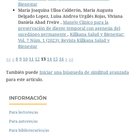
Bienestar
María Joaquina Ulloa Calderón, Maria Augusta
Delgado Lopez, Luisa Andrea Urgilés Rojas, Viviana
Daniela Abad Freire ,
Manejo Clínico para la
preservación de diente temporal con agenesia del
sucedáneo permanente
,
Killkana Salud y Bienestar:
Vol. 7 Núm. 1 (2023): Revista Killkana Salud y
Bienestar
<<
<
8
9
10
11
12
13
14
15
16
>
>>
También puede
Iniciar una búsqueda de similitud avanzada
para este artículo.
INFORMACIÓN
Para lectores/as
Para autores/as
Para bibliotecarios/as