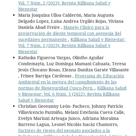
Vol. 7 Núm. 2 (2023): Revista Killkana Salud y
Bienestar
María Joaquina Ulloa Calderón, Maria Augusta
Delgado Lopez, Luisa Andrea Urgilés Rojas, Viviana
Daniela Abad Freire ,
Manejo Clínico para la
preservación de diente temporal con agenesia del
sucedáneo permanente
,
Killkana Salud y Bienestar:
Vol. 7 Núm. 1 (2023): Revista Killkana Salud y
Bienestar
Katiuska Figueroa Vargas, Olintho Aguilar
Condemayta, Luz Dominga Mamani Cahuata, Teresa
Jesús Chocano Rosas, Eleana Danitza Garate Villasante
, Frinee Barriga Cárdenas ,
Programa de Educación
Ambiental en la mejora del cumplimiento de las
normas de Bioseguridad Cusco-Perú.
,
Killkana Salud
y Bienestar: Vol. 6 Núm. 3 (2022): Revista Killkana
Salud y Bienestar
Christian Geovanny León- Pacheco, Johnny Patricio
Villavicencio Pazmiño, Melani Estefanía Cueva Calle,
Evelyn Mariuxi Arteaga Junco, Adriana Moraima
Barreno Lagua, Leonel Nicolás Isacáz Chamorro,
Factores de riesgo del neonato asociados a la