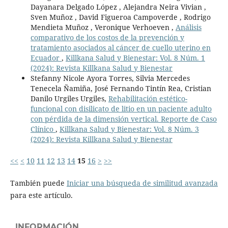
Dayanara Delgado López , Alejandra Neira Vivian ,
Sven Muñoz , David Figueroa Campoverde , Rodrigo
Mendieta Muñoz , Veronique Verhoeven ,
Análisis
comparativo de los costos de la prevención y
tratamiento asociados al cáncer de cuello uterino en
Ecuador
,
Killkana Salud y Bienestar: Vol. 8 Núm. 1
(2024): Revista Killkana Salud y Bienestar
Stefanny Nicole Ayora Torres, Silvia Mercedes
Tenecela Ñamiña, José Fernando Tintín Rea, Cristian
Danilo Urgiles Urgiles,
Rehabilitación estético-
funcional con disilicato de litio en un paciente adulto
con pérdida de la dimensión vertical. Reporte de Caso
Clínico
,
Killkana Salud y Bienestar: Vol. 8 Núm. 3
(2024): Revista Killkana Salud y Bienestar
<<
<
10
11
12
13
14
15
16
>
>>
También puede
Iniciar una búsqueda de similitud avanzada
para este artículo.
INFORMACIÓN