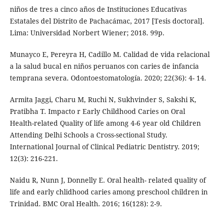
niños de tres a cinco años de Instituciones Educativas
Estatales del Distrito de Pachacámac, 2017 [Tesis doctoral].
Lima: Universidad Norbert Wiener; 2018. 99p.
Munayco E, Pereyra H, Cadillo M. Calidad de vida relacional
a la salud bucal en niños peruanos con caries de infancia
temprana severa. Odontoestomatología. 2020; 22(36): 4- 14.
Armita Jaggi, Charu M, Ruchi N, Sukhvinder S, Sakshi K,
Pratibha T. Impacto r Early Childhood Caries on Oral
Health-related Quality of life among 4-6 year old Children
Attending Delhi Schools a Cross-sectional Study.
International Journal of Clinical Pediatric Dentistry. 2019;
12(3): 216-221.
Naidu R, Nunn J, Donnelly E. Oral health- related quality of
life and early chlidhood caries among preschool children in
Trinidad. BMC Oral Health. 2016; 16(128): 2-9.