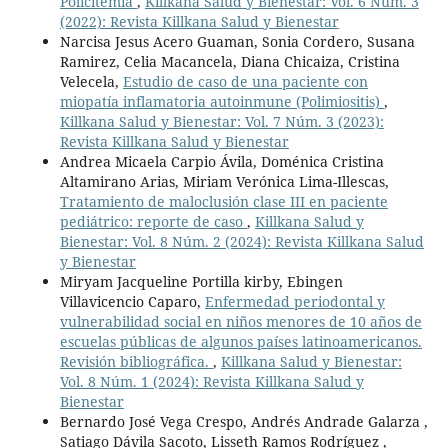
Policitemia
,
Killkana Salud y Bienestar: Vol. 6 Núm. 3
(2022): Revista Killkana Salud y Bienestar
Narcisa Jesus Acero Guaman, Sonia Cordero, Susana
Ramirez, Celia Macancela, Diana Chicaiza, Cristina
Velecela,
Estudio de caso de una paciente con
miopatía inflamatoria autoinmune (Polimiositis)
,
Killkana Salud y Bienestar: Vol. 7 Núm. 3 (2023):
Revista Killkana Salud y Bienestar
Andrea Micaela Carpio Ávila, Doménica Cristina
Altamirano Arias, Miriam Verónica Lima-Illescas,
Tratamiento de maloclusión clase III en paciente
pediátrico: reporte de caso
,
Killkana Salud y
Bienestar: Vol. 8 Núm. 2 (2024): Revista Killkana Salud
y Bienestar
Miryam Jacqueline Portilla kirby, Ebingen
Villavicencio Caparo,
Enfermedad periodontal y
vulnerabilidad social en niños menores de 10 años de
escuelas públicas de algunos países latinoamericanos.
Revisión bibliográfica.
,
Killkana Salud y Bienestar:
Vol. 8 Núm. 1 (2024): Revista Killkana Salud y
Bienestar
Bernardo José Vega Crespo, Andrés Andrade Galarza ,
Satiago Dávila Sacoto, Lisseth Ramos Rodríguez ,