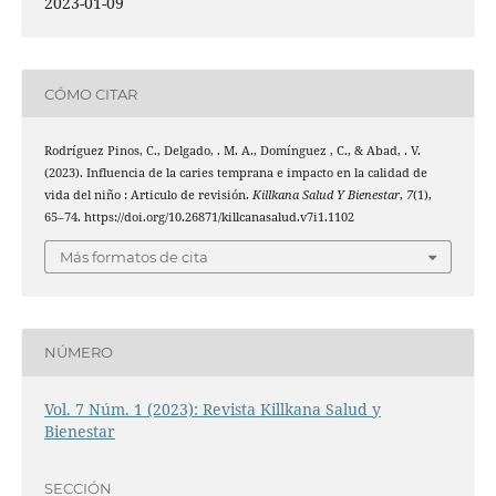
2023-01-09
CÓMO CITAR
Rodríguez Pinos, C., Delgado, . M. A., Domínguez , C., & Abad, . V.
(2023). Influencia de la caries temprana e impacto en la calidad de
vida del niño : Articulo de revisión.
Killkana Salud Y Bienestar
,
7
(1),
65–74. https://doi.org/10.26871/killcanasalud.v7i1.1102
Más formatos de cita
NÚMERO
Vol. 7 Núm. 1 (2023): Revista Killkana Salud y
Bienestar
SECCIÓN