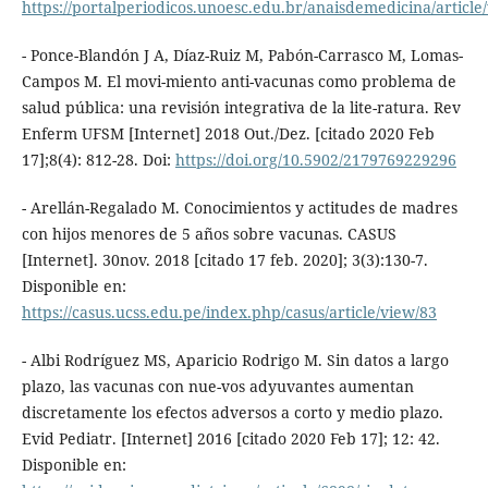
https://portalperiodicos.unoesc.edu.br/anaisdemedicina/article
- Ponce-Blandón J A, Díaz-Ruiz M, Pabón-Carrasco M, Lomas-
Campos M. El movi-miento anti-vacunas como problema de
salud pública: una revisión integrativa de la lite-ratura. Rev
Enferm UFSM [Internet] 2018 Out./Dez. [citado 2020 Feb
17];8(4): 812-28. Doi:
https://doi.org/10.5902/2179769229296
- Arellán-Regalado M. Conocimientos y actitudes de madres
con hijos menores de 5 años sobre vacunas. CASUS
[Internet]. 30nov. 2018 [citado 17 feb. 2020]; 3(3):130-7.
Disponible en:
https://casus.ucss.edu.pe/index.php/casus/article/view/83
- Albi Rodríguez MS, Aparicio Rodrigo M. Sin datos a largo
plazo, las vacunas con nue-vos adyuvantes aumentan
discretamente los efectos adversos a corto y medio plazo.
Evid Pediatr. [Internet] 2016 [citado 2020 Feb 17]; 12: 42.
Disponible en: