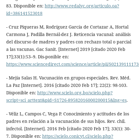
83. Disponible en:
http://www.redalyc.org/articulo.oa?
id=386141523018
- Cruz Piqueras M, Rodríguez García de Cortazar A, Hortal
Carmona J, Padilla Bernál-dez J. Reticencia vacunal: análisis
del discurso de madres y padres con rechazo total o parcial
a las vacunas. Gac Sanit. [Internet] 2019 [citado 2020 Feb
17];33(1):53–9. Dis-ponible en:
https://www.sciencedirect.com/science/article/pii/S0213911117
- Mejía Salas H. Vacunación en grupos especiales. Rev. Méd.
La Paz [Internet]. 2016 [citado 2020 Feb 17]; 22(2): 98-103.
Disponible en:
http://www.scielo.org.bo/scielo.php?
script=sci_arttext&pid=S1726-89582016000200015&lng=es
.
- Véliz L, Campos C, Vega P. Conocimiento y actitudes de los
padres en relación a la vacunación de sus hijos. Rev. chil.
infectol. [Internet]. 2016 Feb [citado 2020 Feb 17]; 33(1): 30-
7. Disponible en:
https://scielo.conicyt.cl/scielo.php?