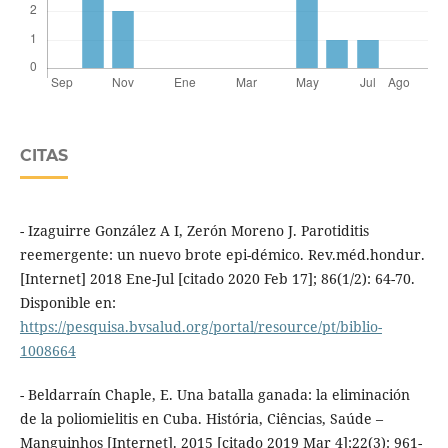
CITAS
- Izaguirre González A I, Zerón Moreno J. Parotiditis
reemergente: un nuevo brote epi-démico. Rev.méd.hondur.
[Internet] 2018 Ene-Jul [citado 2020 Feb 17]; 86(1/2): 64-70.
Disponible en:
https://pesquisa.bvsalud.org/portal/resource/pt/biblio-
1008664
- Beldarraín Chaple, E. Una batalla ganada: la eliminación
de la poliomielitis en Cuba. História, Ciências, Saúde –
Manguinhos [Internet]. 2015 [citado 2019 Mar 4];22(3): 961-