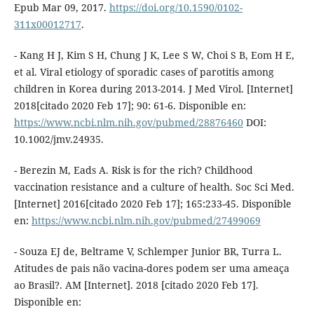
Epub Mar 09, 2017.
https://doi.org/10.1590/0102-
311x00012717
.
- Kang H J, Kim S H, Chung J K, Lee S W, Choi S B, Eom H E,
et al. Viral etiology of sporadic cases of parotitis among
children in Korea during 2013-2014. J Med Virol. [Internet]
2018[citado 2020 Feb 17]; 90: 61-6. Disponible en:
https://www.ncbi.nlm.nih.gov/pubmed/28876460
DOI:
10.1002/jmv.24935.
- Berezin M, Eads A. Risk is for the rich? Childhood
vaccination resistance and a culture of health. Soc Sci Med.
[Internet] 2016[citado 2020 Feb 17]; 165:233-45. Disponible
en:
https://www.ncbi.nlm.nih.gov/pubmed/27499069
- Souza EJ de, Beltrame V, Schlemper Junior BR, Turra L.
Atitudes de pais não vacina-dores podem ser uma ameaça
ao Brasil?. AM [Internet]. 2018 [citado 2020 Feb 17].
Disponible en: