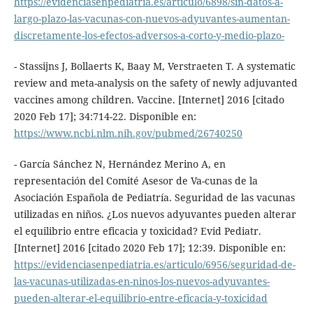
https://evidenciasenpediatria.es/articulo/6898/sin-datos-a-
largo-plazo-las-vacunas-con-nuevos-adyuvantes-aumentan-
discretamente-los-efectos-adversos-a-corto-y-medio-plazo-
- Stassijns J, Bollaerts K, Baay M, Verstraeten T. A systematic
review and meta-analysis on the safety of newly adjuvanted
vaccines among children. Vaccine. [Internet] 2016 [citado
2020 Feb 17]; 34:714-22. Disponible en:
https://www.ncbi.nlm.nih.gov/pubmed/26740250
- García Sánchez N, Hernández Merino A, en
representación del Comité Asesor de Va-cunas de la
Asociación Española de Pediatría. Seguridad de las vacunas
utilizadas en niños. ¿Los nuevos adyuvantes pueden alterar
el equilibrio entre eficacia y toxicidad? Evid Pediatr.
[Internet] 2016 [citado 2020 Feb 17]; 12:39. Disponible en:
https://evidenciasenpediatria.es/articulo/6956/seguridad-de-
las-vacunas-utilizadas-en-ninos-los-nuevos-adyuvantes-
pueden-alterar-el-equilibrio-entre-eficacia-y-toxicidad