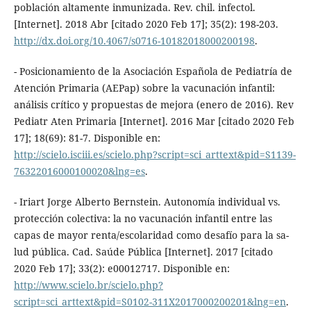
población altamente inmunizada. Rev. chil. infectol.
[Internet]. 2018 Abr [citado 2020 Feb 17]; 35(2): 198-203.
http://dx.doi.org/10.4067/s0716-10182018000200198
.
- Posicionamiento de la Asociación Española de Pediatría de
Atención Primaria (AEPap) sobre la vacunación infantil:
análisis crítico y propuestas de mejora (enero de 2016). Rev
Pediatr Aten Primaria [Internet]. 2016 Mar [citado 2020 Feb
17]; 18(69): 81-7. Disponible en:
http://scielo.isciii.es/scielo.php?script=sci_arttext&pid=S1139-
76322016000100020&lng=es
.
- Iriart Jorge Alberto Bernstein. Autonomía individual vs.
protección colectiva: la no vacunación infantil entre las
capas de mayor renta/escolaridad como desafío para la sa-
lud pública. Cad. Saúde Pública [Internet]. 2017 [citado
2020 Feb 17]; 33(2): e00012717. Disponible en:
http://www.scielo.br/scielo.php?
script=sci_arttext&pid=S0102-311X2017000200201&lng=en
.