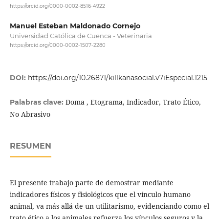
https://orcid.org/0000-0002-8516-4922
Manuel Esteban Maldonado Cornejo
Universidad Católica de Cuenca - Veterinaria
https://orcid.org/0000-0002-1507-2280
DOI:
https://doi.org/10.26871/killkanasocial.v7iEspecial.1215
Doma , Etograma, Indicador, Trato Ético,
Palabras clave:
No Abrasivo
RESUMEN
El presente trabajo parte de demostrar mediante
indicadores físicos y fisiológicos que el vínculo humano
animal, va más allá de un utilitarismo, evidenciando como el
trato ético a los animales refuerza los vínculos seguros y la