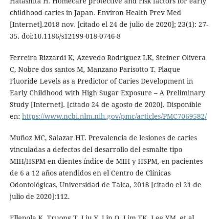
Hatashita H. Homecare protective and risk factors for early
childhood caries in Japan. Environ Health Prev Med
[Internet].2018 nov. [citado el 24 de julio de 2020]; 23(1): 27-
35. doi:10.1186/s12199-018-0746-8
Ferreira Rizzardi K, Azevedo Rodríguez LK, Steiner Olivera
C, Nobre dos santos M, Manzano Parisotto T. Plaque
Fluoride Levels as a Predictor of Caries Development in
Early Childhood with High Sugar Exposure – A Preliminary
Study [Internet]. [citado 24 de agosto de 2020]. Disponible
en:
https://www.ncbi.nlm.nih.gov/pmc/articles/PMC7069582/
Muñoz MC, Salazar HT. Prevalencia de lesiones de caries
vinculadas a defectos del desarrollo del esmalte tipo
MIH/HSPM en dientes índice de MIH y HSPM, en pacientes
de 6 a 12 años atendidos en el Centro de Clínicas
Odontológicas, Universidad de Talca, 2018 [citado el 21 de
julio de 2020]:112.
Ellepola K, Truong T, Liu Y, Lin Q, Lim TK, Lee YM, et al.