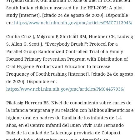
Priyadarshini P, Gurunathan D. Role of diet in ECC affected
South Indian children assessed by the HEI-2005: A pilot
study [Internet]. [citado 24 de agosto de 2020]. Disponible
en:
https://www.ncbi.nlm.nih.gov/pmc/articles/PMC7113943/
Cunha Cruz J, Milgrom P, Shirtcliff RM, Huebner CE, Ludwig
S, Allen G, Scott J. “Everybody Brush!”: Protocol for a
Parallel-Group Randomized Controlled Trial of a Family-
Focused Primary Prevention Program with Distribution of
Oral Hygiene Products and Education to Increase
Frequency of Toothbrushing [Internet]. [citado 24 de agosto
de 2020]. Disponible en:
https://www.ncbi.nlm.nih.gov/pmc/articles/PMC4457936/
Pilatasig Herrera BS. Nivel de conocimiento sobre caries de
la infancia temprana y su relación con hábitos alimenticios e
higiene oral en padres de familia de los infantes de 1-4
años, en el Centro Infantil del Buen Vivir Luis Fernando
Ruiz de la ciudad de Latacunga provincia de Cotopaxi