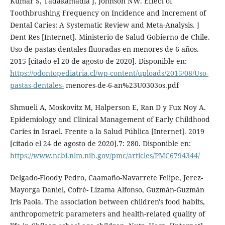
Kumar S, Tadakamadla J, Johnson NW. Effect of
Toothbrushing Frequency on Incidence and Increment of
Dental Caries: A Systematic Review and Meta-Analysis. J
Dent Res [Internet]. Ministerio de Salud Gobierno de Chile.
Uso de pastas dentales fluoradas en menores de 6 años.
2015 [citado el 20 de agosto de 2020]. Disponible en:
https://odontopediatria.cl/wp-content/uploads/2015/08/Uso-
pastas-dentales-
menores-de-6-an%23U0303os.pdf
Shmueli A, Moskovitz M, Halperson E, Ran D y Fux Noy A.
Epidemiology and Clinical Management of Early Childhood
Caries in Israel. Frente a la Salud Pública [Internet]. 2019
[citado el 24 de agosto de 2020].7: 280. Disponible en:
https://www.ncbi.nlm.nih.gov/pmc/articles/PMC6794344/
Delgado-Floody Pedro, Caamaño-Navarrete Felipe, Jerez-
Mayorga Daniel, Cofré- Lizama Alfonso, Guzmán-Guzmán
Iris Paola. The association between children's food habits,
anthropometric parameters and health-related quality of