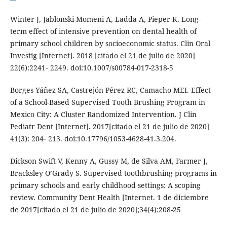
Winter J, Jablonski-Momeni A, Ladda A, Pieper K. Long-
term effect of intensive prevention on dental health of
primary school children by socioeconomic status. Clin Oral
Investig [Internet]. 2018 [citado el 21 de julio de 2020]
22(6):2241‐ 2249. doi:10.1007/s00784-017-2318-5
Borges Yáñez SA, Castrejón Pérez RC, Camacho MEI. Effect
of a School-Based Supervised Tooth Brushing Program in
Mexico City: A Cluster Randomized Intervention. J Clin
Pediatr Dent [Internet]. 2017[citado el 21 de julio de 2020]
41(3): 204‐ 213. doi:10.17796/1053-4628-41.3.204.
Dickson Swift V, Kenny A, Gussy M, de Silva AM, Farmer J,
Bracksley O’Grady S. Supervised toothbrushing programs in
primary schools and early childhood settings: A scoping
review. Community Dent Health [Internet. 1 de diciembre
de 2017[citado el 21 de julio de 2020];34(4):208-25