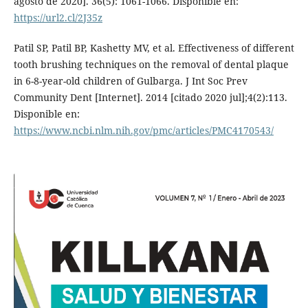
agosto de 2020]. 36(5): 1061-1066. Disponible en:
https://url2.cl/2J35z
Patil SP, Patil BP, Kashetty MV, et al. Effectiveness of different
tooth brushing techniques on the removal of dental plaque
in 6-8-year-old children of Gulbarga. J Int Soc Prev
Community Dent [Internet]. 2014 [citado 2020 jul];4(2):113.
Disponible en:
https://www.ncbi.nlm.nih.gov/pmc/articles/PMC4170543/