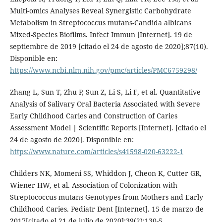
Multi-omics Analyses Reveal Synergistic Carbohydrate
Metabolism in Streptococcus mutans-Candida albicans
Mixed-Species Biofilms. Infect Immun [Internet]. 19 de
septiembre de 2019 [citado el 24 de agosto de 2020];87(10).
Disponible en:
https://www.ncbi.nlm.nih.gov/pmc/articles/PMC6759298/
Zhang L, Sun T, Zhu P, Sun Z, Li S, Li F, et al. Quantitative
Analysis of Salivary Oral Bacteria Associated with Severe
Early Childhood Caries and Construction of Caries
Assessment Model | Scientific Reports [Internet]. [citado el
24 de agosto de 2020]. Disponible en:
https://www.nature.com/articles/s41598-020-63222-1
Childers NK, Momeni SS, Whiddon J, Cheon K, Cutter GR,
Wiener HW, et al. Association of Colonization with
Streptococcus mutans Genotypes from Mothers and Early
Childhood Caries. Pediatr Dent [Internet]. 15 de marzo de
2017[citado el 21 de julio de 2020];39(2):130-5.