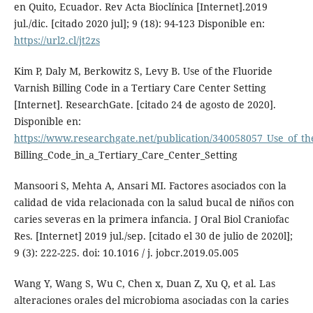
en Quito, Ecuador. Rev Acta Bioclínica [Internet].2019
jul./dic. [citado 2020 jul]; 9 (18): 94-123 Disponible en:
https://url2.cl/jt2zs
Kim P, Daly M, Berkowitz S, Levy B. Use of the Fluoride
Varnish Billing Code in a Tertiary Care Center Setting
[Internet]. ResearchGate. [citado 24 de agosto de 2020].
Disponible en:
https://www.researchgate.net/publication/340058057_Use_of_th
Billing_Code_in_a_Tertiary_Care_Center_Setting
Mansoori S, Mehta A, Ansari MI. Factores asociados con la
calidad de vida relacionada con la salud bucal de niños con
caries severas en la primera infancia. J Oral Biol Craniofac
Res. [Internet] 2019 jul./sep. [citado el 30 de julio de 2020l];
9 (3): 222-225. doi: 10.1016 / j. jobcr.2019.05.005
Wang Y, Wang S, Wu C, Chen x, Duan Z, Xu Q, et al. Las
alteraciones orales del microbioma asociadas con la caries