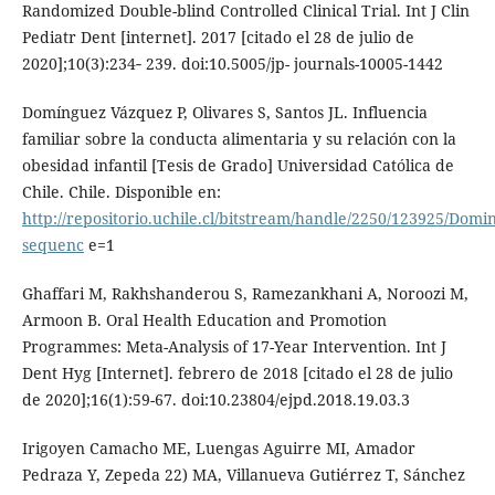
Randomized Double-blind Controlled Clinical Trial. Int J Clin
Pediatr Dent [internet]. 2017 [citado el 28 de julio de
2020];10(3):234‐ 239. doi:10.5005/jp- journals-10005-1442
Domínguez Vázquez P, Olivares S, Santos JL. Influencia
familiar sobre la conducta alimentaria y su relación con la
obesidad infantil [Tesis de Grado] Universidad Católica de
Chile. Chile. Disponible en:
http://repositorio.uchile.cl/bitstream/handle/2250/123925/Dom
sequenc
e=1
Ghaffari M, Rakhshanderou S, Ramezankhani A, Noroozi M,
Armoon B. Oral Health Education and Promotion
Programmes: Meta-Analysis of 17-Year Intervention. Int J
Dent Hyg [Internet]. febrero de 2018 [citado el 28 de julio
de 2020];16(1):59-67. doi:10.23804/ejpd.2018.19.03.3
Irigoyen Camacho ME, Luengas Aguirre MI, Amador
Pedraza Y, Zepeda 22) MA, Villanueva Gutiérrez T, Sánchez