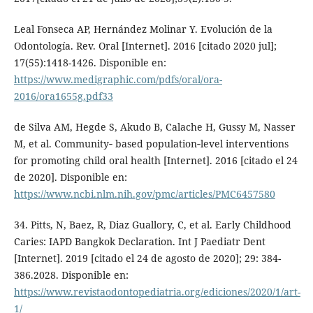
Leal Fonseca AP, Hernández Molinar Y. Evolución de la
Odontología. Rev. Oral [Internet]. 2016 [citado 2020 jul];
17(55):1418-1426. Disponible en:
https://www.medigraphic.com/pdfs/oral/ora-
2016/ora1655g.pdf33
de Silva AM, Hegde S, Akudo B, Calache H, Gussy M, Nasser
M, et al. Community‐ based population‐level interventions
for promoting child oral health [Internet]. 2016 [citado el 24
de 2020]. Disponible en:
https://www.ncbi.nlm.nih.gov/pmc/articles/PMC6457580
34. Pitts, N, Baez, R, Diaz Guallory, C, et al. Early Childhood
Caries: IAPD Bangkok Declaration. Int J Paediatr Dent
[Internet]. 2019 [citado el 24 de agosto de 2020]; 29: 384-
386.2028. Disponible en:
https://www.revistaodontopediatria.org/ediciones/2020/1/art-
1/