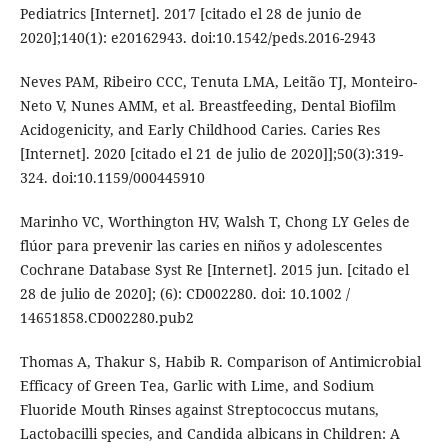
Pediatrics [Internet]. 2017 [citado el 28 de junio de
2020];140(1): e20162943. doi:10.1542/peds.2016-2943
Neves PAM, Ribeiro CCC, Tenuta LMA, Leitão TJ, Monteiro-
Neto V, Nunes AMM, et al. Breastfeeding, Dental Biofilm
Acidogenicity, and Early Childhood Caries. Caries Res
[Internet]. 2020 [citado el 21 de julio de 2020]];50(3):319-
324. doi:10.1159/000445910
Marinho VC, Worthington HV, Walsh T, Chong LY Geles de
flúor para prevenir las caries en niños y adolescentes
Cochrane Database Syst Re [Internet]. 2015 jun. [citado el
28 de julio de 2020]; (6): CD002280. doi: 10.1002 /
14651858.CD002280.pub2
Thomas A, Thakur S, Habib R. Comparison of Antimicrobial
Efficacy of Green Tea, Garlic with Lime, and Sodium
Fluoride Mouth Rinses against Streptococcus mutans,
Lactobacilli species, and Candida albicans in Children: A