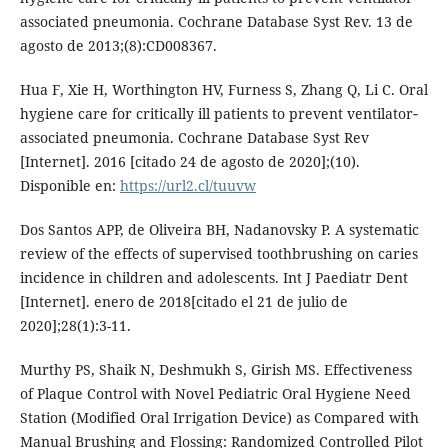
associated pneumonia. Cochrane Database Syst Rev. 13 de
agosto de 2013;(8):CD008367.
Hua F, Xie H, Worthington HV, Furness S, Zhang Q, Li C. Oral
hygiene care for critically ill patients to prevent ventilator‐
associated pneumonia. Cochrane Database Syst Rev
[Internet]. 2016 [citado 24 de agosto de 2020];(10).
Disponible en:
https://url2.cl/tuuvw
Dos Santos APP, de Oliveira BH, Nadanovsky P. A systematic
review of the effects of supervised toothbrushing on caries
incidence in children and adolescents. Int J Paediatr Dent
[Internet]. enero de 2018[citado el 21 de julio de
2020];28(1):3-11.
Murthy PS, Shaik N, Deshmukh S, Girish MS. Effectiveness
of Plaque Control with Novel Pediatric Oral Hygiene Need
Station (Modified Oral Irrigation Device) as Compared with
Manual Brushing and Flossing: Randomized Controlled Pilot