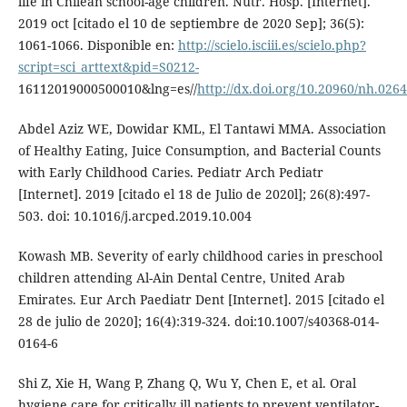
life in Chilean school-age children. Nutr. Hosp. [Internet].
2019 oct [citado el 10 de septiembre de 2020 Sep]; 36(5):
1061-1066. Disponible en:
http://scielo.isciii.es/scielo.php?
script=sci_arttext&pid=S0212-
16112019000500010&lng=es//
http://dx.doi.org/10.20960/nh.026
Abdel Aziz WE, Dowidar KML, El Tantawi MMA. Association
of Healthy Eating, Juice Consumption, and Bacterial Counts
with Early Childhood Caries. Pediatr Arch Pediatr
[Internet]. 2019 [citado el 18 de Julio de 2020l]; 26(8):497-
503. doi: 10.1016/j.arcped.2019.10.004
Kowash MB. Severity of early childhood caries in preschool
children attending Al-Ain Dental Centre, United Arab
Emirates. Eur Arch Paediatr Dent [Internet]. 2015 [citado el
28 de julio de 2020]; 16(4):319-324. doi:10.1007/s40368-014-
0164-6
Shi Z, Xie H, Wang P, Zhang Q, Wu Y, Chen E, et al. Oral
hygiene care for critically ill patients to prevent ventilator-