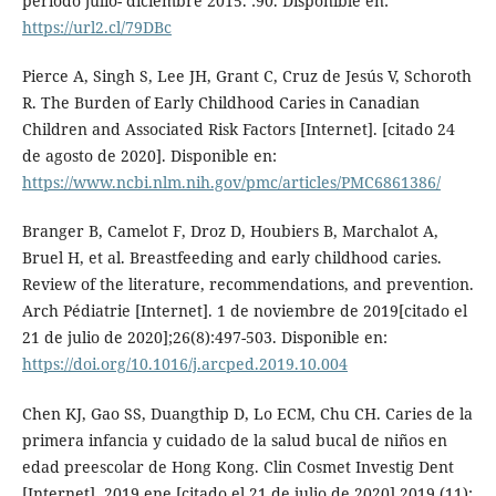
periodo julio- diciembre 2015. :90. Disponible en:
https://url2.cl/79DBc
Pierce A, Singh S, Lee JH, Grant C, Cruz de Jesús V, Schoroth
R. The Burden of Early Childhood Caries in Canadian
Children and Associated Risk Factors [Internet]. [citado 24
de agosto de 2020]. Disponible en:
https://www.ncbi.nlm.nih.gov/pmc/articles/PMC6861386/
Branger B, Camelot F, Droz D, Houbiers B, Marchalot A,
Bruel H, et al. Breastfeeding and early childhood caries.
Review of the literature, recommendations, and prevention.
Arch Pédiatrie [Internet]. 1 de noviembre de 2019[citado el
21 de julio de 2020];26(8):497-503. Disponible en:
https://doi.org/10.1016/j.arcped.2019.10.004
Chen KJ, Gao SS, Duangthip D, Lo ECM, Chu CH. Caries de la
primera infancia y cuidado de la salud bucal de niños en
edad preescolar de Hong Kong. Clin Cosmet Investig Dent
[Internet]. 2019 ene [citado el 21 de julio de 2020] 2019 (11):