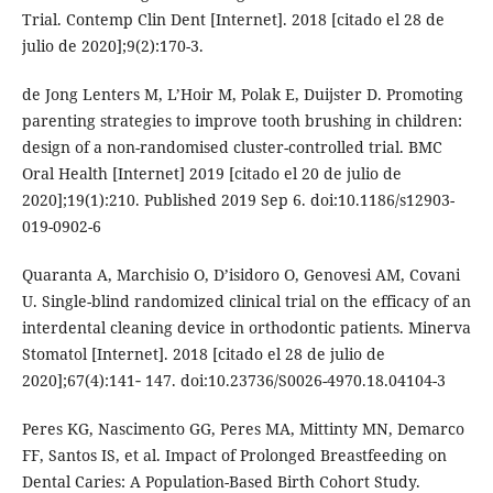
Trial. Contemp Clin Dent [Internet]. 2018 [citado el 28 de
julio de 2020];9(2):170-3.
de Jong Lenters M, L’Hoir M, Polak E, Duijster D. Promoting
parenting strategies to improve tooth brushing in children:
design of a non-randomised cluster-controlled trial. BMC
Oral Health [Internet] 2019 [citado el 20 de julio de
2020];19(1):210. Published 2019 Sep 6. doi:10.1186/s12903-
019-0902-6
Quaranta A, Marchisio O, D’isidoro O, Genovesi AM, Covani
U. Single-blind randomized clinical trial on the efficacy of an
interdental cleaning device in orthodontic patients. Minerva
Stomatol [Internet]. 2018 [citado el 28 de julio de
2020];67(4):141‐ 147. doi:10.23736/S0026-4970.18.04104-3
Peres KG, Nascimento GG, Peres MA, Mittinty MN, Demarco
FF, Santos IS, et al. Impact of Prolonged Breastfeeding on
Dental Caries: A Population-Based Birth Cohort Study.