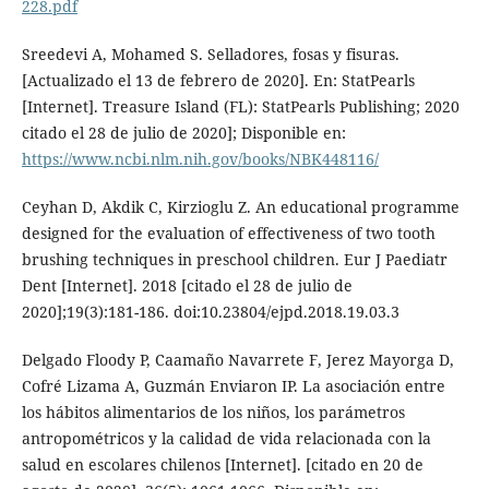
228.pdf
Sreedevi A, Mohamed S. Selladores, fosas y fisuras.
[Actualizado el 13 de febrero de 2020]. En: StatPearls
[Internet]. Treasure Island (FL): StatPearls Publishing; 2020
citado el 28 de julio de 2020]; Disponible en:
https://www.ncbi.nlm.nih.gov/books/NBK448116/
Ceyhan D, Akdik C, Kirzioglu Z. An educational programme
designed for the evaluation of effectiveness of two tooth
brushing techniques in preschool children. Eur J Paediatr
Dent [Internet]. 2018 [citado el 28 de julio de
2020];19(3):181-186. doi:10.23804/ejpd.2018.19.03.3
Delgado Floody P, Caamaño Navarrete F, Jerez Mayorga D,
Cofré Lizama A, Guzmán Enviaron IP. La asociación entre
los hábitos alimentarios de los niños, los parámetros
antropométricos y la calidad de vida relacionada con la
salud en escolares chilenos [Internet]. [citado en 20 de