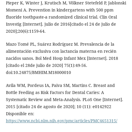
Pieper K, Winter J, Krutisch M, Völkner Stetefeld P, Jablonski
Momeni A. Prevention in kindergartens with 500 ppm
fluoride toothpaste-a randomized clinical trial. Clin Oral
Investig [Internet]. julio de 2016[citado el 24 de julio de
2020];20(6):1159-64.
Mazo Tomé PL, Suárez Rodríguez M. Prevalencia de la
alimentación exclusiva con lactancia materna en recién
nacidos sanos. Bol Med Hosp Infant Mex [Internet]. 2018
[citado el 28de julio de 2020] 75(1):49-56.
doi:10.24875/BMHIM.M18000010
Avila WM, Pordeus IA, Paiva SM, Martins C. Breast and
Bottle Feeding as Risk Factors for Dental Caries: A
Systematic Review and Meta-Analysis. PLoS One [Internet].
2015 [citado 24 de agosto de 2020]; 10 (11): e0142922
Disponible en:
https://www.ncbi.nlm.nih.gov/pmc/articles/PMC4651315/