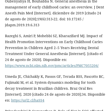
Oubenyahya H, Bouhabba N. General anesthesia in the
management of early childhood caries: an overview. J Dent
Anesth Pain Med [Internet]. diciembre de 2019 [citado 24
de agosto de 2020];19(6):313-22. doi: 10.17245 /
jdapm.2019.19.6.313
Razeghi S, Amiri P, Mohebbi SZ, Kharazifard MJ. Impact of
Health Promotion Interventions on Early Childhood Caries
Prevention in Children Aged 2–5 Years Receiving Dental
Treatment Under General Anesthesia [Internet]. [citado el
24 de agosto de 2020]. Disponible en:
https://www.ncbi.nlm.nih.gov/pmc/articles/PMC7055204/
Umeda JE, Chichakly K, Passos GF, Terada RSS, Pascotto RC,
Fujimaki M, et al. System dynamics modeling for tooth
decay treatment in Brazilian children. Braz Oral Res
[Internet]. 2020 [citado 24 de agosto de 2020];34. Disponible
en:
https://url2.cl/haSS4