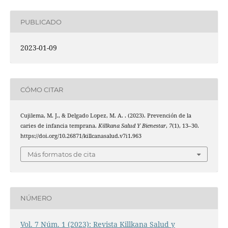
PUBLICADO
2023-01-09
CÓMO CITAR
Cujilema, M. J., & Delgado Lopez, M. A. . (2023). Prevención de la
caries de infancia temprana.
Killkana Salud Y Bienestar
,
7
(1), 13–30.
https://doi.org/10.26871/killcanasalud.v7i1.963
Más formatos de cita
NÚMERO
Vol. 7 Núm. 1 (2023): Revista Killkana Salud y