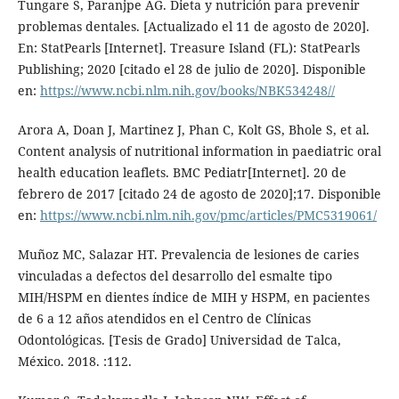
Tungare S, Paranjpe AG. Dieta y nutrición para prevenir
problemas dentales. [Actualizado el 11 de agosto de 2020].
En: StatPearls [Internet]. Treasure Island (FL): StatPearls
Publishing; 2020 [citado el 28 de julio de 2020]. Disponible
en:
https://www.ncbi.nlm.nih.gov/books/NBK534248//
Arora A, Doan J, Martinez J, Phan C, Kolt GS, Bhole S, et al.
Content analysis of nutritional information in paediatric oral
health education leaflets. BMC Pediatr[Internet]. 20 de
febrero de 2017 [citado 24 de agosto de 2020];17. Disponible
en:
https://www.ncbi.nlm.nih.gov/pmc/articles/PMC5319061/
Muñoz MC, Salazar HT. Prevalencia de lesiones de caries
vinculadas a defectos del desarrollo del esmalte tipo
MIH/HSPM en dientes índice de MIH y HSPM, en pacientes
de 6 a 12 años atendidos en el Centro de Clínicas
Odontológicas. [Tesis de Grado] Universidad de Talca,
México. 2018. :112.