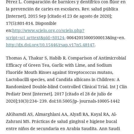
Pérez L. Comparación de barnices y dentífrico con flúor en
la prevención de caries en escolares. Rev. salud pública
[Internet]. 2015 Sep [citado el 23 de agosto de 2020];
17(5):801-814. Disponible
en:
http://www.scielo.org.co/scielo.php?
script=sci_arttext&pid=S0124-
00642015000500013&lng=en.
http://dx.doi.org/10.15446/rsap.v17n5.48147
.
Thomas A, Thakur S, Habib R. Comparison of Antimicrobial
Efficacy of Green Tea, Garlic with Lime, and Sodium
Fluoride Mouth Rinses against Streptococcus mutans,
Lactobacilli species, and Candida albicans in Children: A
Randomized Double-blind Controlled Clinical Trial. Int J Clin
Pediatr Dent [internet]. 2017 [citado el 28 de julio de
2020];10(3):234‐ 239. doi:10.5005/jp- journals-10005-1442
AlGhamdi AS, Almarghlani AA, Alyafi RA, Kayal RA, Al-
Zahrani MS. Prácticas de salud gingival e higiene bucal
entre niños de secundaria en Arabia Saudita. Ann Saudi