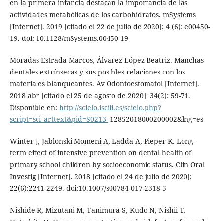
en la primera infancia destacan la importancia de las
actividades metabólicas de los carbohidratos. mSystems
[Internet]. 2019 [citado el 22 de julio de 2020]; 4 (6): e00450-
19. doi: 10.1128/mSystems.00450-19
Moradas Estrada Marcos, Álvarez López Beatriz. Manchas
dentales extrínsecas y sus posibles relaciones con los
materiales blanqueantes. Av Odontoestomatol [Internet].
2018 abr [citado el 25 de agosto de 2020]; 34(2): 59-71.
Disponible en:
http://scielo.isciii.es/scielo.php?
script=sci_arttext&pid=S0213-
12852018000200002&lng=es
Winter J, Jablonski-Momeni A, Ladda A, Pieper K. Long-
term effect of intensive prevention on dental health of
primary school children by socioeconomic status. Clin Oral
Investig [Internet]. 2018 [citado el 24 de julio de 2020];
22(6):2241-2249. doi:10.1007/s00784-017-2318-5
Nishide R, Mizutani M, Tanimura S, Kudo N, Nishii T,