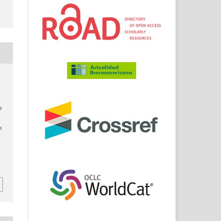
e
e
o
.