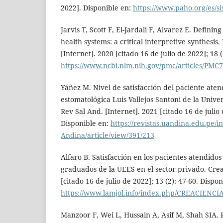
2022]. Disponible en:
https://www.paho.org/es/si
Jarvis T, Scott F, El-Jardali F, Alvarez E. Definin
health systems: a critical interpretive synthesis.
[Internet]. 2020 [citado 16 de julio de 2022]; 18 (
https://www.ncbi.nlm.nih.gov/pmc/articles/PMC
Yáñez M. Nivel de satisfacción del paciente atend
estomatológica Luis Vallejos Santoni de la Unive
Rev Sal And. [Internet]. 2021 [citado 16 de julio d
Disponible en:
https://revistas.uandina.edu.pe/i
Andina/article/view/391/213
Alfaro B. Satisfacción en los pacientes atendido
graduados de la UEES en el sector privado. Crea
[citado 16 de julio de 2022]; 13 (2): 47-60. Dispon
https://www.lamjol.info/index.php/CREACIENCIA
Manzoor F, Wei L, Hussain A, Asif M, Shah SIA. P