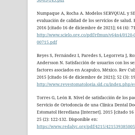
Numpaque A, Rocha A. Modelos SERVQUAL y S
evaluación de calidad de los servicios de salud. 
2016 [citado 16 de diciembre de 2021]; 64 (4): 7
http://www.scielo.org.co/pdf/rfmun/v64n4/0120-
00715.pdf
Reyes S, Fernández I, Paredes S, Legorreta J, 
Andersson N. Satisfacción de usuarios con los se
factores asociados en Acapulco, México. Rev Cub
2015 [citado 16 de diciembre de 2021]; 52 (3): 19
http://www.revestomatologia.sld.cu/index.php/es
Torres G, León R. Nivel de satisfacción de los pa
Servicio de Ortodoncia de una Clínica Dental D
Estomatol Herediana [Internet]. 2015 [citado 16
25 (2): 122-132. Disponible en:
https://www.redalyc.org/pdf/4215/421539385005