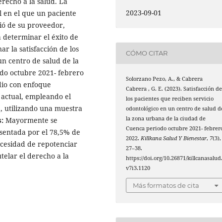
erecho a la salud. La
2023-09-01
l en el que un paciente
bió de su proveedor,
 determinar el éxito de
ar la satisfacción de los
CÓMO CITAR
un centro de salud de la
do octubre 2021- febrero
Solorzano Pezo, A., & Cabrera
dio con enfoque
Cabrera , G. E. (2023). Satisfacción d
l actual, empleando el
los pacientes que reciben servicio
 utilizando una muestra
odontológico en un centro de salud d
la zona urbana de la ciudad de
:
Mayormente se
Cuenca periodo octubre 2021- febrer
esentada por el 78,5% de
2022.
Killkana Salud Y Bienestar
,
7
(3),
necesidad de repotenciar
27–38.
telar el derecho a la
https://doi.org/10.26871/killcanasalud
v7i3.1120
Más formatos de cita