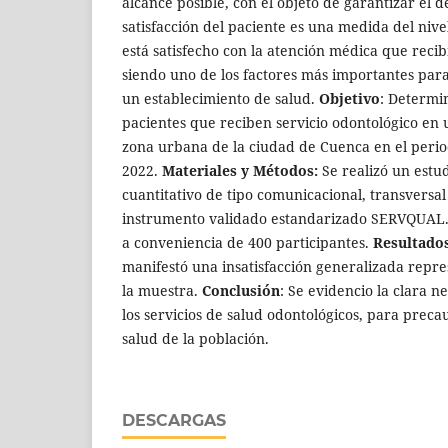
alcance posible, con el objeto de garantizar el d
satisfacción del paciente es una medida del nive
está satisfecho con la atención médica que reci
siendo uno de los factores más importantes para
un establecimiento de salud.
Objetivo
: Determin
pacientes que reciben servicio odontológico en 
zona urbana de la ciudad de Cuenca en el perio
2022.
Materiales y Métodos:
Se realizó un estu
cuantitativo de tipo comunicacional, transversa
instrumento validado estandarizado SERVQUAL.,
a conveniencia de 400 participantes.
Resultados
manifestó una insatisfacción generalizada repr
la muestra.
Conclusión
: Se evidencio la clara 
los servicios de salud odontológicos, para precau
salud de la población.
DESCARGAS