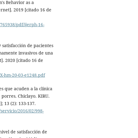
n's Behavior as a
ernet]. 2019 [citado 16 de
765938/pdf/ijerph-16-
y satisfacción de pacientes
imamente invasivos de una
t]. 2020 [citado 16 de
8X-hm-20-03-e1248.pdf
es que acuden a la clínica
 porres. Chiclayo. KIRU.
; 13 (2): 133-137.
servicio/2016/02/998-
ivel de satisfacción de