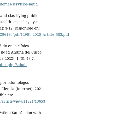
stemas-servicios-salud
g and classifying public
 Health Res Policy Syst.
1): 1-12. Disponible en:
7296190/pdf/12961_2020_Article_583.pdf
ido en la clínica
rsidad Andina del Cusco.
e 2022]; 1 (3): 43-7.
ndex.php/Salud-
s por odontólogos
 Ciencia [Internet]. 2021
ible en:
/article/view/11821/13653
atient Satisfaction with