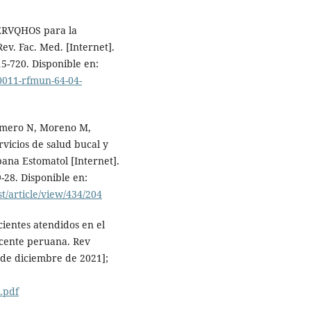
ERVQHOS para la
Rev. Fac. Med. [Internet].
15-720. Disponible en:
0011-rfmun-64-04-
Romero N, Moreno M,
rvicios de salud bucal y
ana Estomatol [Internet].
-28. Disponible en:
t/article/view/434/204
cientes atendidos en el
ocente peruana. Rev
 de diciembre de 2021];
.pdf