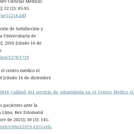
. Rev Ciencias Médicas
; 22 (2): 85-93.
2/rpr11218.pdf
ción de Satisfacción y
a Universitaria de
]. 2016 [citado 16 de
n:
/view/1378/1729
 el centro médico el
14 [citado 16 de diciembre
73818_Calidad_del_servicio_de_odontologia_en_el_Centro_Medico_
s pacientes ante la
n Lima. Rev Estomatol
re de 2021]; 30 (3): 145-
f/reh/v30n3/1019-4355-reh-