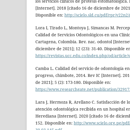
los servicios clínicos de prótesis estomatológica
[Internet]. 2018 [citado 16 de diciembre de 2021]
Disponible en:
http://scielo.sld.cu/pdf/rpr/v22n
Lora I, Tirado L, Montoya J, Simancas M. Percep
Calidad de Servicios Odontológicos en una Clínic
Cartagena, Colombia. Rev. nac. odontol [Internet
diciembre de 2021]; 12 (23): 31-40. Disponible e
https://revistas.ucc.edu.co/index.php/od/article
Camba L. Calidad del servicio de odontología en
progreso, chimbote, 2014. Rev IC [Internet]. 20
de 2021]; 5 (2): 173-180. Disponible en:
https://www.researchgate.net/publication/3291
Lara J, Hermoza R, Arellano C. Satisfacción de lo
atención odontológica recibida en un hospital e
Herediana [Internet]. 2020 [citado 16 de diciemb
152. Disponible en:
http://www.scielo.org.pe/pd
30-03-145.pdf