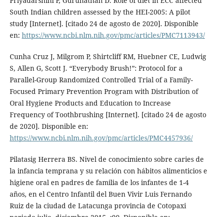
Priyadarshini P, Gurunathan D. Role of diet in ECC affected
South Indian children assessed by the HEI-2005: A pilot
study [Internet]. [citado 24 de agosto de 2020]. Disponible
en:
https://www.ncbi.nlm.nih.gov/pmc/articles/PMC7113943/
Cunha Cruz J, Milgrom P, Shirtcliff RM, Huebner CE, Ludwig
S, Allen G, Scott J. “Everybody Brush!”: Protocol for a
Parallel-Group Randomized Controlled Trial of a Family-
Focused Primary Prevention Program with Distribution of
Oral Hygiene Products and Education to Increase
Frequency of Toothbrushing [Internet]. [citado 24 de agosto
de 2020]. Disponible en:
https://www.ncbi.nlm.nih.gov/pmc/articles/PMC4457936/
Pilatasig Herrera BS. Nivel de conocimiento sobre caries de
la infancia temprana y su relación con hábitos alimenticios e
higiene oral en padres de familia de los infantes de 1-4
años, en el Centro Infantil del Buen Vivir Luis Fernando
Ruiz de la ciudad de Latacunga provincia de Cotopaxi