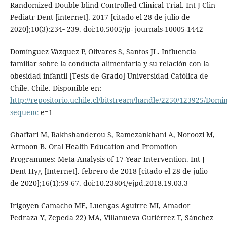
Randomized Double-blind Controlled Clinical Trial. Int J Clin
Pediatr Dent [internet]. 2017 [citado el 28 de julio de
2020];10(3):234‐ 239. doi:10.5005/jp- journals-10005-1442
Domínguez Vázquez P, Olivares S, Santos JL. Influencia
familiar sobre la conducta alimentaria y su relación con la
obesidad infantil [Tesis de Grado] Universidad Católica de
Chile. Chile. Disponible en:
http://repositorio.uchile.cl/bitstream/handle/2250/123925/Dom
sequenc
e=1
Ghaffari M, Rakhshanderou S, Ramezankhani A, Noroozi M,
Armoon B. Oral Health Education and Promotion
Programmes: Meta-Analysis of 17-Year Intervention. Int J
Dent Hyg [Internet]. febrero de 2018 [citado el 28 de julio
de 2020];16(1):59-67. doi:10.23804/ejpd.2018.19.03.3
Irigoyen Camacho ME, Luengas Aguirre MI, Amador
Pedraza Y, Zepeda 22) MA, Villanueva Gutiérrez T, Sánchez