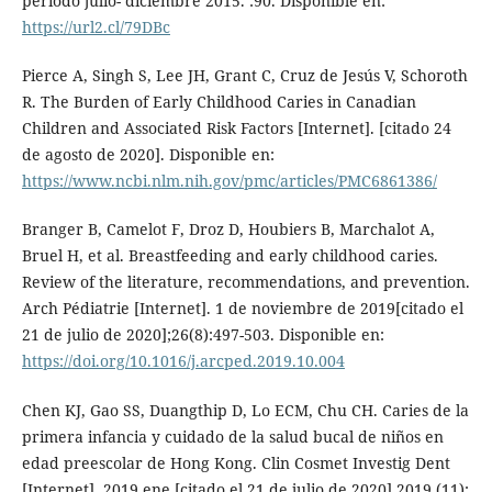
periodo julio- diciembre 2015. :90. Disponible en:
https://url2.cl/79DBc
Pierce A, Singh S, Lee JH, Grant C, Cruz de Jesús V, Schoroth
R. The Burden of Early Childhood Caries in Canadian
Children and Associated Risk Factors [Internet]. [citado 24
de agosto de 2020]. Disponible en:
https://www.ncbi.nlm.nih.gov/pmc/articles/PMC6861386/
Branger B, Camelot F, Droz D, Houbiers B, Marchalot A,
Bruel H, et al. Breastfeeding and early childhood caries.
Review of the literature, recommendations, and prevention.
Arch Pédiatrie [Internet]. 1 de noviembre de 2019[citado el
21 de julio de 2020];26(8):497-503. Disponible en:
https://doi.org/10.1016/j.arcped.2019.10.004
Chen KJ, Gao SS, Duangthip D, Lo ECM, Chu CH. Caries de la
primera infancia y cuidado de la salud bucal de niños en
edad preescolar de Hong Kong. Clin Cosmet Investig Dent
[Internet]. 2019 ene [citado el 21 de julio de 2020] 2019 (11):