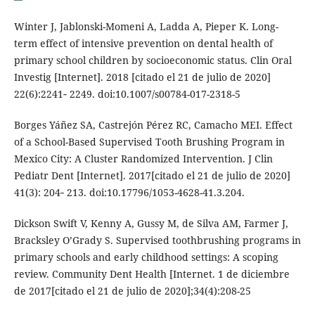
Winter J, Jablonski-Momeni A, Ladda A, Pieper K. Long-
term effect of intensive prevention on dental health of
primary school children by socioeconomic status. Clin Oral
Investig [Internet]. 2018 [citado el 21 de julio de 2020]
22(6):2241‐ 2249. doi:10.1007/s00784-017-2318-5
Borges Yáñez SA, Castrejón Pérez RC, Camacho MEI. Effect
of a School-Based Supervised Tooth Brushing Program in
Mexico City: A Cluster Randomized Intervention. J Clin
Pediatr Dent [Internet]. 2017[citado el 21 de julio de 2020]
41(3): 204‐ 213. doi:10.17796/1053-4628-41.3.204.
Dickson Swift V, Kenny A, Gussy M, de Silva AM, Farmer J,
Bracksley O’Grady S. Supervised toothbrushing programs in
primary schools and early childhood settings: A scoping
review. Community Dent Health [Internet. 1 de diciembre
de 2017[citado el 21 de julio de 2020];34(4):208-25