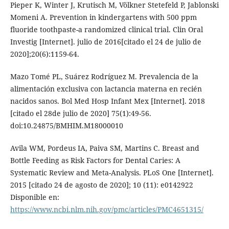
Pieper K, Winter J, Krutisch M, Völkner Stetefeld P, Jablonski
Momeni A. Prevention in kindergartens with 500 ppm
fluoride toothpaste-a randomized clinical trial. Clin Oral
Investig [Internet]. julio de 2016[citado el 24 de julio de
2020];20(6):1159-64.
Mazo Tomé PL, Suárez Rodríguez M. Prevalencia de la
alimentación exclusiva con lactancia materna en recién
nacidos sanos. Bol Med Hosp Infant Mex [Internet]. 2018
[citado el 28de julio de 2020] 75(1):49-56.
doi:10.24875/BMHIM.M18000010
Avila WM, Pordeus IA, Paiva SM, Martins C. Breast and
Bottle Feeding as Risk Factors for Dental Caries: A
Systematic Review and Meta-Analysis. PLoS One [Internet].
2015 [citado 24 de agosto de 2020]; 10 (11): e0142922
Disponible en:
https://www.ncbi.nlm.nih.gov/pmc/articles/PMC4651315/