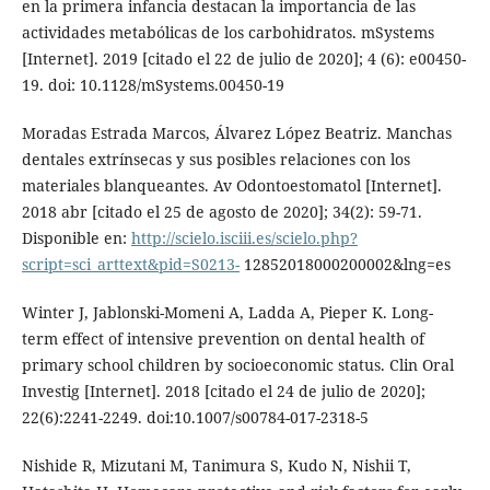
en la primera infancia destacan la importancia de las
actividades metabólicas de los carbohidratos. mSystems
[Internet]. 2019 [citado el 22 de julio de 2020]; 4 (6): e00450-
19. doi: 10.1128/mSystems.00450-19
Moradas Estrada Marcos, Álvarez López Beatriz. Manchas
dentales extrínsecas y sus posibles relaciones con los
materiales blanqueantes. Av Odontoestomatol [Internet].
2018 abr [citado el 25 de agosto de 2020]; 34(2): 59-71.
Disponible en:
http://scielo.isciii.es/scielo.php?
script=sci_arttext&pid=S0213-
12852018000200002&lng=es
Winter J, Jablonski-Momeni A, Ladda A, Pieper K. Long-
term effect of intensive prevention on dental health of
primary school children by socioeconomic status. Clin Oral
Investig [Internet]. 2018 [citado el 24 de julio de 2020];
22(6):2241-2249. doi:10.1007/s00784-017-2318-5
Nishide R, Mizutani M, Tanimura S, Kudo N, Nishii T,