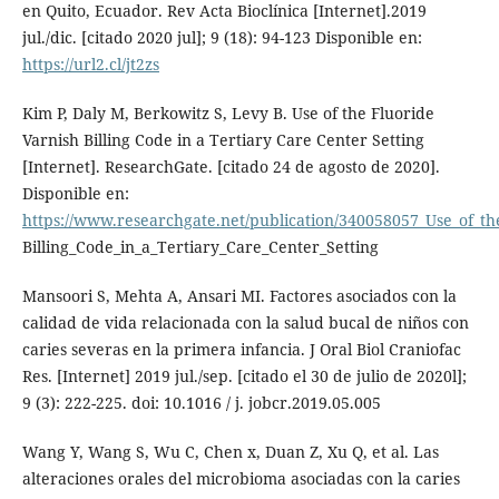
en Quito, Ecuador. Rev Acta Bioclínica [Internet].2019
jul./dic. [citado 2020 jul]; 9 (18): 94-123 Disponible en:
https://url2.cl/jt2zs
Kim P, Daly M, Berkowitz S, Levy B. Use of the Fluoride
Varnish Billing Code in a Tertiary Care Center Setting
[Internet]. ResearchGate. [citado 24 de agosto de 2020].
Disponible en:
https://www.researchgate.net/publication/340058057_Use_of_th
Billing_Code_in_a_Tertiary_Care_Center_Setting
Mansoori S, Mehta A, Ansari MI. Factores asociados con la
calidad de vida relacionada con la salud bucal de niños con
caries severas en la primera infancia. J Oral Biol Craniofac
Res. [Internet] 2019 jul./sep. [citado el 30 de julio de 2020l];
9 (3): 222-225. doi: 10.1016 / j. jobcr.2019.05.005
Wang Y, Wang S, Wu C, Chen x, Duan Z, Xu Q, et al. Las
alteraciones orales del microbioma asociadas con la caries