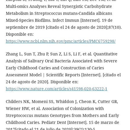
Multi-omics Analyses Reveal Synergistic Carbohydrate
Metabolism in Streptococcus mutans-Candida albicans
Mixed-Species Biofilms. Infect Immun [Internet]. 19 de
septiembre de 2019 [citado el 24 de agosto de 2020];87(10).
Disponible en:
https://www.ncbi.nlm.nih.gov/pmc/articles/PMC6759298/
Zhang L, Sun T, Zhu P, Sun Z, Li S, Li F, et al. Quantitative
Analysis of Salivary Oral Bacteria Associated with Severe
Early Childhood Caries and Construction of Caries
Assessment Model | Scientific Reports [Internet]. [citado el
24 de agosto de 2020]. Disponible en:
https://www.nature.com/articles/s41598-020-63222-1
Childers NK, Momeni SS, Whiddon J, Cheon K, Cutter GR,
Wiener HW, et al. Association of Colonization with
Streptococcus mutans Genotypes from Mothers and Early
Childhood Caries. Pediatr Dent [Internet]. 15 de marzo de
2017[citado el 21 de julio de 2020];39(2):130-5.