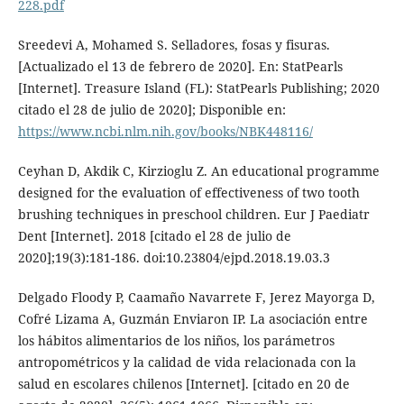
228.pdf
Sreedevi A, Mohamed S. Selladores, fosas y fisuras.
[Actualizado el 13 de febrero de 2020]. En: StatPearls
[Internet]. Treasure Island (FL): StatPearls Publishing; 2020
citado el 28 de julio de 2020]; Disponible en:
https://www.ncbi.nlm.nih.gov/books/NBK448116/
Ceyhan D, Akdik C, Kirzioglu Z. An educational programme
designed for the evaluation of effectiveness of two tooth
brushing techniques in preschool children. Eur J Paediatr
Dent [Internet]. 2018 [citado el 28 de julio de
2020];19(3):181-186. doi:10.23804/ejpd.2018.19.03.3
Delgado Floody P, Caamaño Navarrete F, Jerez Mayorga D,
Cofré Lizama A, Guzmán Enviaron IP. La asociación entre
los hábitos alimentarios de los niños, los parámetros
antropométricos y la calidad de vida relacionada con la
salud en escolares chilenos [Internet]. [citado en 20 de