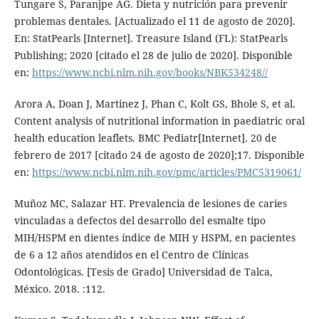
Tungare S, Paranjpe AG. Dieta y nutrición para prevenir
problemas dentales. [Actualizado el 11 de agosto de 2020].
En: StatPearls [Internet]. Treasure Island (FL): StatPearls
Publishing; 2020 [citado el 28 de julio de 2020]. Disponible
en:
https://www.ncbi.nlm.nih.gov/books/NBK534248//
Arora A, Doan J, Martinez J, Phan C, Kolt GS, Bhole S, et al.
Content analysis of nutritional information in paediatric oral
health education leaflets. BMC Pediatr[Internet]. 20 de
febrero de 2017 [citado 24 de agosto de 2020];17. Disponible
en:
https://www.ncbi.nlm.nih.gov/pmc/articles/PMC5319061/
Muñoz MC, Salazar HT. Prevalencia de lesiones de caries
vinculadas a defectos del desarrollo del esmalte tipo
MIH/HSPM en dientes índice de MIH y HSPM, en pacientes
de 6 a 12 años atendidos en el Centro de Clínicas
Odontológicas. [Tesis de Grado] Universidad de Talca,
México. 2018. :112.