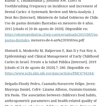
Kumar S, Tadakamadla J, Johnson NW. Effect of
Toothbrushing Frequency on Incidence and Increment of
Dental Caries: A Systematic Review and Meta-Analysis. J
Dent Res [Internet]. Ministerio de Salud Gobierno de Chile.
Uso de pastas dentales fluoradas en menores de 6 años.
2015 [citado el 20 de agosto de 2020]. Disponible en:
https://odontopediatria.cl/wp-content/uploads/2015/08/Uso-
pastas-dentales-
menores-de-6-an%23U0303os.pdf
Shmueli A, Moskovitz M, Halperson E, Ran D y Fux Noy A.
Epidemiology and Clinical Management of Early Childhood
Caries in Israel. Frente a la Salud Pública [Internet]. 2019
[citado el 24 de agosto de 2020].7: 280. Disponible en:
https://www.ncbi.nlm.nih.gov/pmc/articles/PMC6794344/
Delgado-Floody Pedro, Caamaño-Navarrete Felipe, Jerez-
Mayorga Daniel, Cofré- Lizama Alfonso, Guzmán-Guzmán
Iris Paola. The association between children's food habits,
anthropometric parameters and health-related quality of