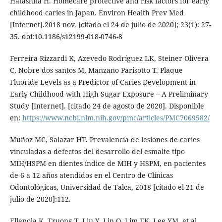
Hatashita H. Homecare protective and risk factors for early
childhood caries in Japan. Environ Health Prev Med
[Internet].2018 nov. [citado el 24 de julio de 2020]; 23(1): 27-
35. doi:10.1186/s12199-018-0746-8
Ferreira Rizzardi K, Azevedo Rodríguez LK, Steiner Olivera
C, Nobre dos santos M, Manzano Parisotto T. Plaque
Fluoride Levels as a Predictor of Caries Development in
Early Childhood with High Sugar Exposure – A Preliminary
Study [Internet]. [citado 24 de agosto de 2020]. Disponible
en:
https://www.ncbi.nlm.nih.gov/pmc/articles/PMC7069582/
Muñoz MC, Salazar HT. Prevalencia de lesiones de caries
vinculadas a defectos del desarrollo del esmalte tipo
MIH/HSPM en dientes índice de MIH y HSPM, en pacientes
de 6 a 12 años atendidos en el Centro de Clínicas
Odontológicas, Universidad de Talca, 2018 [citado el 21 de
julio de 2020]:112.
Ellepola K, Truong T, Liu Y, Lin Q, Lim TK, Lee YM, et al.