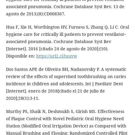
associated pneumonia. Cochrane Database Syst Rev. 13 de
agosto de 2013;(8):CD008367.
Hua F, Xie H, Worthington HV, Furness S, Zhang Q, Li C. Oral
hygiene care for critically ill patients to prevent ventilator‐
associated pneumonia. Cochrane Database Syst Rev
[Internet]. 2016 [citado 24 de agosto de 2020];(10).
Disponible en:
https://url2.cl/tuuvw
Dos Santos APP, de Oliveira BH, Nadanovsky P. A systematic
review of the effects of supervised toothbrushing on caries
incidence in children and adolescents. Int J Paediatr Dent
[Internet]. enero de 2018[citado el 21 de julio de
2020];28(1):3-11.
Murthy PS, Shaik N, Deshmukh S, Girish MS. Effectiveness
of Plaque Control with Novel Pediatric Oral Hygiene Need
Station (Modified Oral Irrigation Device) as Compared with
Manual Brushing and Flossing: Randomized Controlled Pilot