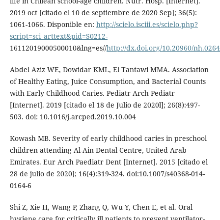
life in Chilean school-age children. Nutr. Hosp. [Internet].
2019 oct [citado el 10 de septiembre de 2020 Sep]; 36(5):
1061-1066. Disponible en:
http://scielo.isciii.es/scielo.php?
script=sci_arttext&pid=S0212-
16112019000500010&lng=es//
http://dx.doi.org/10.20960/nh.026
Abdel Aziz WE, Dowidar KML, El Tantawi MMA. Association
of Healthy Eating, Juice Consumption, and Bacterial Counts
with Early Childhood Caries. Pediatr Arch Pediatr
[Internet]. 2019 [citado el 18 de Julio de 2020l]; 26(8):497-
503. doi: 10.1016/j.arcped.2019.10.004
Kowash MB. Severity of early childhood caries in preschool
children attending Al-Ain Dental Centre, United Arab
Emirates. Eur Arch Paediatr Dent [Internet]. 2015 [citado el
28 de julio de 2020]; 16(4):319-324. doi:10.1007/s40368-014-
0164-6
Shi Z, Xie H, Wang P, Zhang Q, Wu Y, Chen E, et al. Oral
hygiene care for critically ill patients to prevent ventilator-