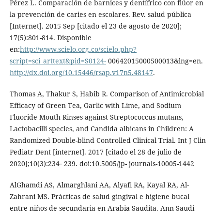
Pérez L. Comparación de barnices y dentífrico con flúor en
la prevención de caries en escolares. Rev. salud pública
[Internet]. 2015 Sep [citado el 23 de agosto de 2020];
17(5):801-814. Disponible
en:
http://www.scielo.org.co/scielo.php?
script=sci_arttext&pid=S0124-
00642015000500013&lng=en.
http://dx.doi.org/10.15446/rsap.v17n5.48147
.
Thomas A, Thakur S, Habib R. Comparison of Antimicrobial
Efficacy of Green Tea, Garlic with Lime, and Sodium
Fluoride Mouth Rinses against Streptococcus mutans,
Lactobacilli species, and Candida albicans in Children: A
Randomized Double-blind Controlled Clinical Trial. Int J Clin
Pediatr Dent [internet]. 2017 [citado el 28 de julio de
2020];10(3):234‐ 239. doi:10.5005/jp- journals-10005-1442
AlGhamdi AS, Almarghlani AA, Alyafi RA, Kayal RA, Al-
Zahrani MS. Prácticas de salud gingival e higiene bucal
entre niños de secundaria en Arabia Saudita. Ann Saudi