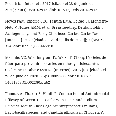
Pediatrics [Internet]. 2017 [citado el 28 de junio de
2020];140(1): e20162943. doi:10.1542/peds.2016-2943
Neves PAM, Ribeiro CCC, Tenuta LMA, Leitão TJ, Monteiro-
Neto V, Nunes AMM, et al. Breastfeeding, Dental Biofilm
Acidogenicity, and Early Childhood Caries. Caries Res
[Internet]. 2020 [citado el 21 de julio de 2020]];50(3):319-
324. doi:10.1159/000445910
Marinho VC, Worthington HV, Walsh T, Chong LY Geles de
flúor para prevenir las caries en niños y adolescentes
Cochrane Database Syst Re [Internet]. 2015 jun. [citado el
28 de julio de 2020]; (6): CD002280. doi: 10.1002 /
14651858.CD002280.pub2
Thomas A, Thakur S, Habib R. Comparison of Antimicrobial
Efficacy of Green Tea, Garlic with Lime, and Sodium
Fluoride Mouth Rinses against Streptococcus mutans,
Lactobacilli species, and Candida albicans in Children: A