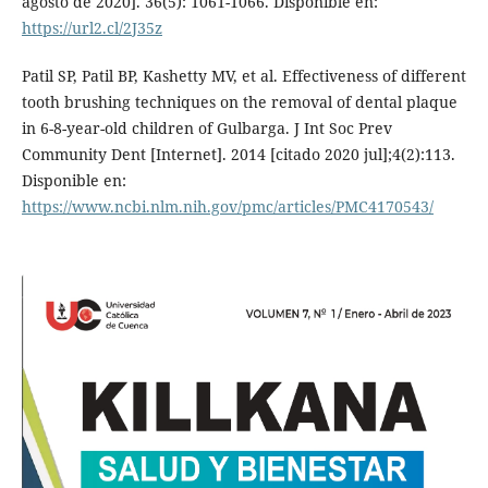
agosto de 2020]. 36(5): 1061-1066. Disponible en:
https://url2.cl/2J35z
Patil SP, Patil BP, Kashetty MV, et al. Effectiveness of different
tooth brushing techniques on the removal of dental plaque
in 6-8-year-old children of Gulbarga. J Int Soc Prev
Community Dent [Internet]. 2014 [citado 2020 jul];4(2):113.
Disponible en:
https://www.ncbi.nlm.nih.gov/pmc/articles/PMC4170543/