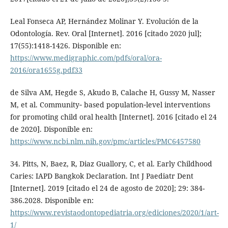
Leal Fonseca AP, Hernández Molinar Y. Evolución de la
Odontología. Rev. Oral [Internet]. 2016 [citado 2020 jul];
17(55):1418-1426. Disponible en:
https://www.medigraphic.com/pdfs/oral/ora-
2016/ora1655g.pdf33
de Silva AM, Hegde S, Akudo B, Calache H, Gussy M, Nasser
M, et al. Community‐ based population‐level interventions
for promoting child oral health [Internet]. 2016 [citado el 24
de 2020]. Disponible en:
https://www.ncbi.nlm.nih.gov/pmc/articles/PMC6457580
34. Pitts, N, Baez, R, Diaz Guallory, C, et al. Early Childhood
Caries: IAPD Bangkok Declaration. Int J Paediatr Dent
[Internet]. 2019 [citado el 24 de agosto de 2020]; 29: 384-
386.2028. Disponible en:
https://www.revistaodontopediatria.org/ediciones/2020/1/art-
1/