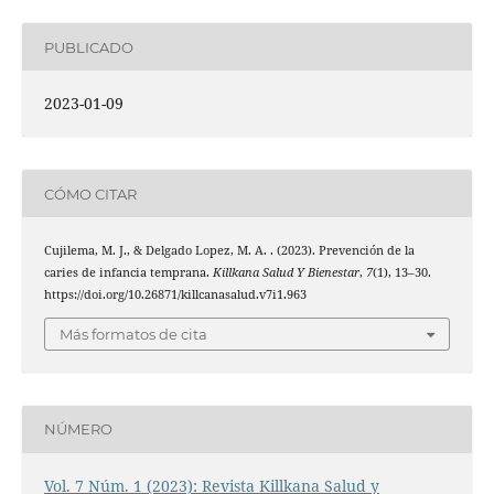
PUBLICADO
2023-01-09
CÓMO CITAR
Cujilema, M. J., & Delgado Lopez, M. A. . (2023). Prevención de la
caries de infancia temprana.
Killkana Salud Y Bienestar
,
7
(1), 13–30.
https://doi.org/10.26871/killcanasalud.v7i1.963
Más formatos de cita
NÚMERO
Vol. 7 Núm. 1 (2023): Revista Killkana Salud y