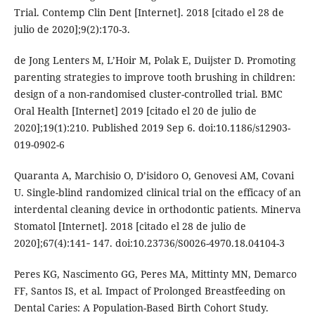
Trial. Contemp Clin Dent [Internet]. 2018 [citado el 28 de
julio de 2020];9(2):170-3.
de Jong Lenters M, L’Hoir M, Polak E, Duijster D. Promoting
parenting strategies to improve tooth brushing in children:
design of a non-randomised cluster-controlled trial. BMC
Oral Health [Internet] 2019 [citado el 20 de julio de
2020];19(1):210. Published 2019 Sep 6. doi:10.1186/s12903-
019-0902-6
Quaranta A, Marchisio O, D’isidoro O, Genovesi AM, Covani
U. Single-blind randomized clinical trial on the efficacy of an
interdental cleaning device in orthodontic patients. Minerva
Stomatol [Internet]. 2018 [citado el 28 de julio de
2020];67(4):141‐ 147. doi:10.23736/S0026-4970.18.04104-3
Peres KG, Nascimento GG, Peres MA, Mittinty MN, Demarco
FF, Santos IS, et al. Impact of Prolonged Breastfeeding on
Dental Caries: A Population-Based Birth Cohort Study.