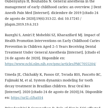
Oubenyahya H, Bouhabba N. General anesthesia in the
management of early childhood caries: an overview. J Dent
Anesth Pain Med [Internet]. diciembre de 2019 [citado 24
de agosto de 2020];19(6):313-22. doi: 10.17245 /
jdapm.2019.19.6.313
Razeghi S, Amiri P, Mohebbi SZ, Kharazifard MJ. Impact of
Health Promotion Interventions on Early Childhood Caries
Prevention in Children Aged 2–5 Years Receiving Dental
Treatment Under General Anesthesia [Internet]. [citado el
24 de agosto de 2020]. Disponible en:
https://www.ncbi.nlm.nih.gov/pmc/articles/PMC7055204/
Umeda JE, Chichakly K, Passos GF, Terada RSS, Pascotto RC,
Fujimaki M, et al. System dynamics modeling for tooth
decay treatment in Brazilian children. Braz Oral Res
[Internet]. 2020 [citado 24 de agosto de 2020];34. Disponible
en:
https://url2.cl/haSS4