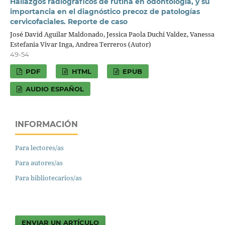
Hallazgos radiográficos de rutina en odontología, y su
importancia en el diagnóstico precoz de patologías
cervicofaciales. Reporte de caso
José David Aguilar Maldonado, Jessica Paola Duchi Valdez, Vanessa
Estefania Vivar Inga, Andrea Terreros (Autor)
49-54
PDF
HTML
EPUB
AUDIO ESPAÑOL
INFORMACIÓN
Para lectores/as
Para autores/as
Para bibliotecarios/as
ENVIAR UN ARTÍCULO