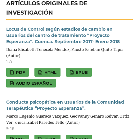
ARTÍCULOS ORIGINALES DE
INVESTIGACIÓN
Locus de Control según estadios de cambio en
usuarios del centro de tratamiento “Proyecto
Esperanza”. Cuenca. Septiembre 2017- Enero 2018
Diana Elísabeth Tenecela Méndez, Fausto Esteban Quito Tapia
(Autor)
1-8
PDF
HTML
EPUB
AUDIO ESPAÑOL
Conducta psicopática en usuarios de la Comunidad
Terapéutica “Proyecto Esperanza”.
Marco Eugenio Guaraca Vazquez, Geovanny Genaro Reivan Ortiz,
Ver´ónica Isabel Paredes Tello (Autor)
9-16
PDF
HTML
EPUB