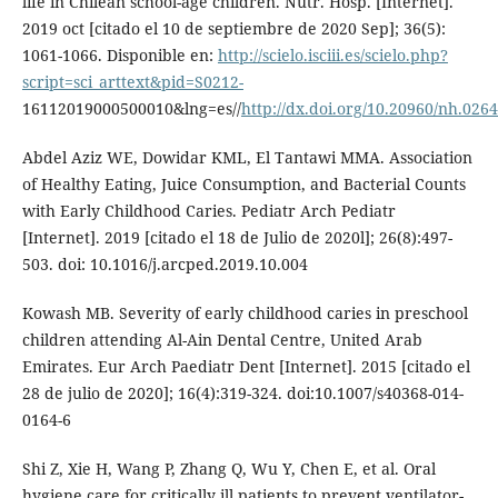
life in Chilean school-age children. Nutr. Hosp. [Internet].
2019 oct [citado el 10 de septiembre de 2020 Sep]; 36(5):
1061-1066. Disponible en:
http://scielo.isciii.es/scielo.php?
script=sci_arttext&pid=S0212-
16112019000500010&lng=es//
http://dx.doi.org/10.20960/nh.026
Abdel Aziz WE, Dowidar KML, El Tantawi MMA. Association
of Healthy Eating, Juice Consumption, and Bacterial Counts
with Early Childhood Caries. Pediatr Arch Pediatr
[Internet]. 2019 [citado el 18 de Julio de 2020l]; 26(8):497-
503. doi: 10.1016/j.arcped.2019.10.004
Kowash MB. Severity of early childhood caries in preschool
children attending Al-Ain Dental Centre, United Arab
Emirates. Eur Arch Paediatr Dent [Internet]. 2015 [citado el
28 de julio de 2020]; 16(4):319-324. doi:10.1007/s40368-014-
0164-6
Shi Z, Xie H, Wang P, Zhang Q, Wu Y, Chen E, et al. Oral
hygiene care for critically ill patients to prevent ventilator-