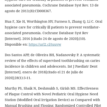
associated pneumonia. Cochrane Database Syst Rev. 13 de
agosto de 2013;(8):CD008367.
Hua F, Xie H, Worthington HV, Furness S, Zhang Q, Li C. Oral
hygiene care for critically ill patients to prevent ventilator‐
associated pneumonia. Cochrane Database Syst Rev
[Internet]. 2016 [citado 24 de agosto de 2020];(10).
Disponible en:
https://url2.cl/tuuvw
Dos Santos APP, de Oliveira BH, Nadanovsky P. A systematic
review of the effects of supervised toothbrushing on caries
incidence in children and adolescents. Int J Paediatr Dent
[Internet]. enero de 2018[citado el 21 de julio de
2020];28(1):3-11.
Murthy PS, Shaik N, Deshmukh S, Girish MS. Effectiveness
of Plaque Control with Novel Pediatric Oral Hygiene Need
Station (Modified Oral Irrigation Device) as Compared with
Manual Brushing and Flossing: Randomized Controlled Pilot