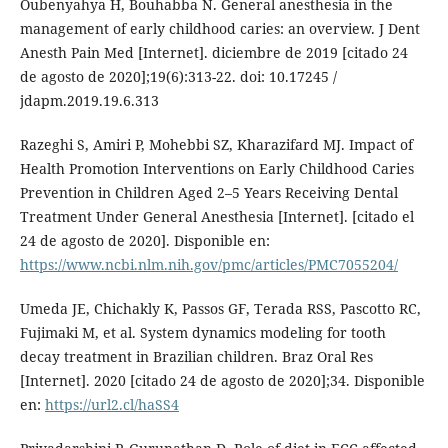
Oubenyahya H, Bouhabba N. General anesthesia in the
management of early childhood caries: an overview. J Dent
Anesth Pain Med [Internet]. diciembre de 2019 [citado 24
de agosto de 2020];19(6):313-22. doi: 10.17245 /
jdapm.2019.19.6.313
Razeghi S, Amiri P, Mohebbi SZ, Kharazifard MJ. Impact of
Health Promotion Interventions on Early Childhood Caries
Prevention in Children Aged 2–5 Years Receiving Dental
Treatment Under General Anesthesia [Internet]. [citado el
24 de agosto de 2020]. Disponible en:
https://www.ncbi.nlm.nih.gov/pmc/articles/PMC7055204/
Umeda JE, Chichakly K, Passos GF, Terada RSS, Pascotto RC,
Fujimaki M, et al. System dynamics modeling for tooth
decay treatment in Brazilian children. Braz Oral Res
[Internet]. 2020 [citado 24 de agosto de 2020];34. Disponible
en:
https://url2.cl/haSS4