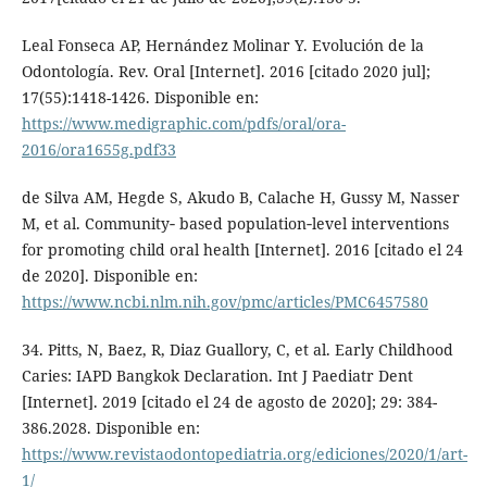
Leal Fonseca AP, Hernández Molinar Y. Evolución de la
Odontología. Rev. Oral [Internet]. 2016 [citado 2020 jul];
17(55):1418-1426. Disponible en:
https://www.medigraphic.com/pdfs/oral/ora-
2016/ora1655g.pdf33
de Silva AM, Hegde S, Akudo B, Calache H, Gussy M, Nasser
M, et al. Community‐ based population‐level interventions
for promoting child oral health [Internet]. 2016 [citado el 24
de 2020]. Disponible en:
https://www.ncbi.nlm.nih.gov/pmc/articles/PMC6457580
34. Pitts, N, Baez, R, Diaz Guallory, C, et al. Early Childhood
Caries: IAPD Bangkok Declaration. Int J Paediatr Dent
[Internet]. 2019 [citado el 24 de agosto de 2020]; 29: 384-
386.2028. Disponible en:
https://www.revistaodontopediatria.org/ediciones/2020/1/art-
1/