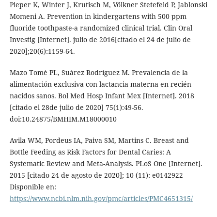
Pieper K, Winter J, Krutisch M, Völkner Stetefeld P, Jablonski
Momeni A. Prevention in kindergartens with 500 ppm
fluoride toothpaste-a randomized clinical trial. Clin Oral
Investig [Internet]. julio de 2016[citado el 24 de julio de
2020];20(6):1159-64.
Mazo Tomé PL, Suárez Rodríguez M. Prevalencia de la
alimentación exclusiva con lactancia materna en recién
nacidos sanos. Bol Med Hosp Infant Mex [Internet]. 2018
[citado el 28de julio de 2020] 75(1):49-56.
doi:10.24875/BMHIM.M18000010
Avila WM, Pordeus IA, Paiva SM, Martins C. Breast and
Bottle Feeding as Risk Factors for Dental Caries: A
Systematic Review and Meta-Analysis. PLoS One [Internet].
2015 [citado 24 de agosto de 2020]; 10 (11): e0142922
Disponible en:
https://www.ncbi.nlm.nih.gov/pmc/articles/PMC4651315/