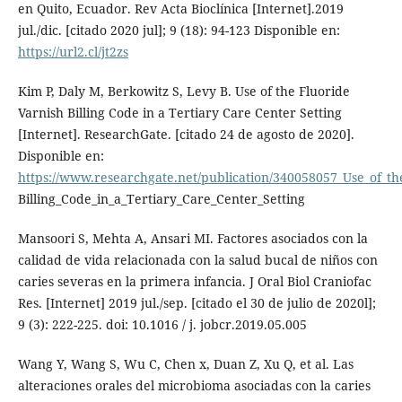
en Quito, Ecuador. Rev Acta Bioclínica [Internet].2019
jul./dic. [citado 2020 jul]; 9 (18): 94-123 Disponible en:
https://url2.cl/jt2zs
Kim P, Daly M, Berkowitz S, Levy B. Use of the Fluoride
Varnish Billing Code in a Tertiary Care Center Setting
[Internet]. ResearchGate. [citado 24 de agosto de 2020].
Disponible en:
https://www.researchgate.net/publication/340058057_Use_of_th
Billing_Code_in_a_Tertiary_Care_Center_Setting
Mansoori S, Mehta A, Ansari MI. Factores asociados con la
calidad de vida relacionada con la salud bucal de niños con
caries severas en la primera infancia. J Oral Biol Craniofac
Res. [Internet] 2019 jul./sep. [citado el 30 de julio de 2020l];
9 (3): 222-225. doi: 10.1016 / j. jobcr.2019.05.005
Wang Y, Wang S, Wu C, Chen x, Duan Z, Xu Q, et al. Las
alteraciones orales del microbioma asociadas con la caries