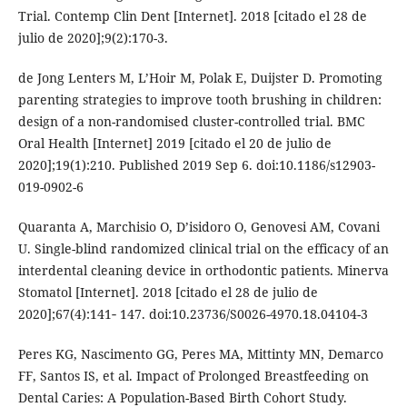
Trial. Contemp Clin Dent [Internet]. 2018 [citado el 28 de
julio de 2020];9(2):170-3.
de Jong Lenters M, L’Hoir M, Polak E, Duijster D. Promoting
parenting strategies to improve tooth brushing in children:
design of a non-randomised cluster-controlled trial. BMC
Oral Health [Internet] 2019 [citado el 20 de julio de
2020];19(1):210. Published 2019 Sep 6. doi:10.1186/s12903-
019-0902-6
Quaranta A, Marchisio O, D’isidoro O, Genovesi AM, Covani
U. Single-blind randomized clinical trial on the efficacy of an
interdental cleaning device in orthodontic patients. Minerva
Stomatol [Internet]. 2018 [citado el 28 de julio de
2020];67(4):141‐ 147. doi:10.23736/S0026-4970.18.04104-3
Peres KG, Nascimento GG, Peres MA, Mittinty MN, Demarco
FF, Santos IS, et al. Impact of Prolonged Breastfeeding on
Dental Caries: A Population-Based Birth Cohort Study.