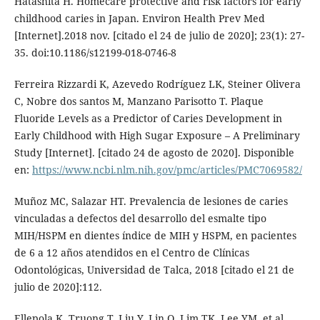
Hatashita H. Homecare protective and risk factors for early
childhood caries in Japan. Environ Health Prev Med
[Internet].2018 nov. [citado el 24 de julio de 2020]; 23(1): 27-
35. doi:10.1186/s12199-018-0746-8
Ferreira Rizzardi K, Azevedo Rodríguez LK, Steiner Olivera
C, Nobre dos santos M, Manzano Parisotto T. Plaque
Fluoride Levels as a Predictor of Caries Development in
Early Childhood with High Sugar Exposure – A Preliminary
Study [Internet]. [citado 24 de agosto de 2020]. Disponible
en:
https://www.ncbi.nlm.nih.gov/pmc/articles/PMC7069582/
Muñoz MC, Salazar HT. Prevalencia de lesiones de caries
vinculadas a defectos del desarrollo del esmalte tipo
MIH/HSPM en dientes índice de MIH y HSPM, en pacientes
de 6 a 12 años atendidos en el Centro de Clínicas
Odontológicas, Universidad de Talca, 2018 [citado el 21 de
julio de 2020]:112.
Ellepola K, Truong T, Liu Y, Lin Q, Lim TK, Lee YM, et al.