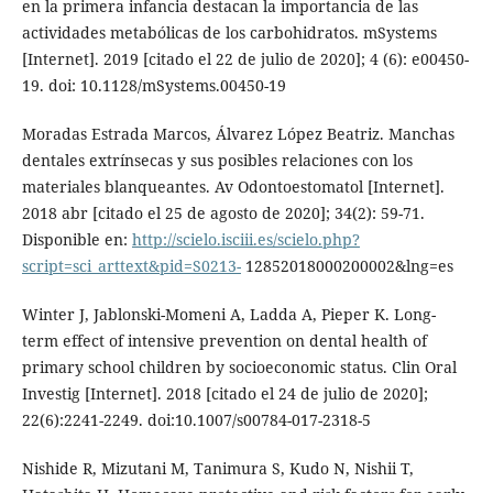
en la primera infancia destacan la importancia de las
actividades metabólicas de los carbohidratos. mSystems
[Internet]. 2019 [citado el 22 de julio de 2020]; 4 (6): e00450-
19. doi: 10.1128/mSystems.00450-19
Moradas Estrada Marcos, Álvarez López Beatriz. Manchas
dentales extrínsecas y sus posibles relaciones con los
materiales blanqueantes. Av Odontoestomatol [Internet].
2018 abr [citado el 25 de agosto de 2020]; 34(2): 59-71.
Disponible en:
http://scielo.isciii.es/scielo.php?
script=sci_arttext&pid=S0213-
12852018000200002&lng=es
Winter J, Jablonski-Momeni A, Ladda A, Pieper K. Long-
term effect of intensive prevention on dental health of
primary school children by socioeconomic status. Clin Oral
Investig [Internet]. 2018 [citado el 24 de julio de 2020];
22(6):2241-2249. doi:10.1007/s00784-017-2318-5
Nishide R, Mizutani M, Tanimura S, Kudo N, Nishii T,