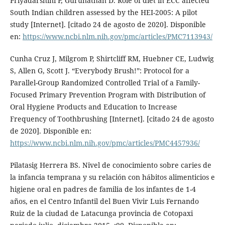
Priyadarshini P, Gurunathan D. Role of diet in ECC affected
South Indian children assessed by the HEI-2005: A pilot
study [Internet]. [citado 24 de agosto de 2020]. Disponible
en:
https://www.ncbi.nlm.nih.gov/pmc/articles/PMC7113943/
Cunha Cruz J, Milgrom P, Shirtcliff RM, Huebner CE, Ludwig
S, Allen G, Scott J. “Everybody Brush!”: Protocol for a
Parallel-Group Randomized Controlled Trial of a Family-
Focused Primary Prevention Program with Distribution of
Oral Hygiene Products and Education to Increase
Frequency of Toothbrushing [Internet]. [citado 24 de agosto
de 2020]. Disponible en:
https://www.ncbi.nlm.nih.gov/pmc/articles/PMC4457936/
Pilatasig Herrera BS. Nivel de conocimiento sobre caries de
la infancia temprana y su relación con hábitos alimenticios e
higiene oral en padres de familia de los infantes de 1-4
años, en el Centro Infantil del Buen Vivir Luis Fernando
Ruiz de la ciudad de Latacunga provincia de Cotopaxi