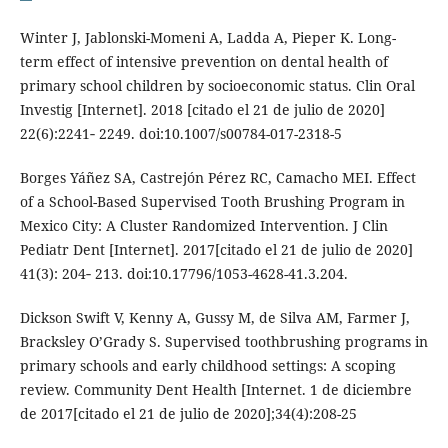
Winter J, Jablonski-Momeni A, Ladda A, Pieper K. Long-
term effect of intensive prevention on dental health of
primary school children by socioeconomic status. Clin Oral
Investig [Internet]. 2018 [citado el 21 de julio de 2020]
22(6):2241‐ 2249. doi:10.1007/s00784-017-2318-5
Borges Yáñez SA, Castrejón Pérez RC, Camacho MEI. Effect
of a School-Based Supervised Tooth Brushing Program in
Mexico City: A Cluster Randomized Intervention. J Clin
Pediatr Dent [Internet]. 2017[citado el 21 de julio de 2020]
41(3): 204‐ 213. doi:10.17796/1053-4628-41.3.204.
Dickson Swift V, Kenny A, Gussy M, de Silva AM, Farmer J,
Bracksley O’Grady S. Supervised toothbrushing programs in
primary schools and early childhood settings: A scoping
review. Community Dent Health [Internet. 1 de diciembre
de 2017[citado el 21 de julio de 2020];34(4):208-25