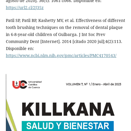
agosto de 2020]. 36(5): 1061-1066. Disponible en:
https://url2.cl/2J35z
Patil SP, Patil BP, Kashetty MV, et al. Effectiveness of different
tooth brushing techniques on the removal of dental plaque
in 6-8-year-old children of Gulbarga. J Int Soc Prev
Community Dent [Internet]. 2014 [citado 2020 jul];4(2):113.
Disponible en:
https://www.ncbi.nlm.nih.gov/pmc/articles/PMC4170543/