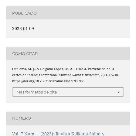
PUBLICADO
2023-01-09
CÓMO CITAR
Cujilema, M. J., & Delgado Lopez, M. A. . (2023). Prevención de la
caries de infancia temprana.
Killkana Salud Y Bienestar
,
7
(1), 13–30.
https://doi.org/10.26871/killcanasalud.v7i1.963
Más formatos de cita
NÚMERO
Vol. 7 Núm. 1 (2023): Revista Killkana Salud y