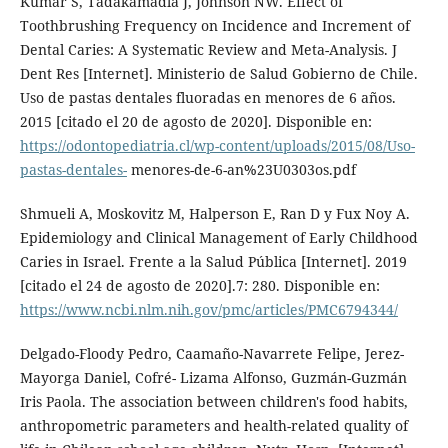
Kumar S, Tadakamadla J, Johnson NW. Effect of
Toothbrushing Frequency on Incidence and Increment of
Dental Caries: A Systematic Review and Meta-Analysis. J
Dent Res [Internet]. Ministerio de Salud Gobierno de Chile.
Uso de pastas dentales fluoradas en menores de 6 años.
2015 [citado el 20 de agosto de 2020]. Disponible en:
https://odontopediatria.cl/wp-content/uploads/2015/08/Uso-
pastas-dentales-
menores-de-6-an%23U0303os.pdf
Shmueli A, Moskovitz M, Halperson E, Ran D y Fux Noy A.
Epidemiology and Clinical Management of Early Childhood
Caries in Israel. Frente a la Salud Pública [Internet]. 2019
[citado el 24 de agosto de 2020].7: 280. Disponible en:
https://www.ncbi.nlm.nih.gov/pmc/articles/PMC6794344/
Delgado-Floody Pedro, Caamaño-Navarrete Felipe, Jerez-
Mayorga Daniel, Cofré- Lizama Alfonso, Guzmán-Guzmán
Iris Paola. The association between children's food habits,
anthropometric parameters and health-related quality of