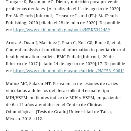
Tungare S, Paranjpe AG. Dieta y nutrición para prevenir
problemas dentales. [Actualizado el 11 de agosto de 2020].
En: StatPearls [Internet]. Treasure Island (FL): StatPearls
Publishing; 2020 [citado el 28 de julio de 2020]. Disponible
en:
https://www.ncbi.nlm.nih.gov/books/NBK534248//
Arora A, Doan J, Martinez J, Phan C, Kolt GS, Bhole S, et al.
Content analysis of nutritional information in paediatric oral
health education leaflets. BMC Pediatr[Internet]. 20 de
febrero de 2017 [citado 24 de agosto de 2020];17. Disponible
en:
https://www.ncbi.nlm.nih.gov/pmc/articles/PMC5319061/
Muñoz MC, Salazar HT. Prevalencia de lesiones de caries
vinculadas a defectos del desarrollo del esmalte tipo
MIH/HSPM en dientes índice de MIH y HSPM, en pacientes
de 6 a 12 años atendidos en el Centro de Clínicas
Odontológicas. [Tesis de Grado] Universidad de Talca,
México. 2018. :112.