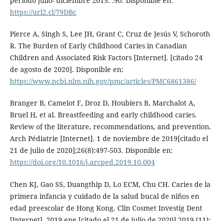
periodo julio- diciembre 2015. :90. Disponible en:
https://url2.cl/79DBc
Pierce A, Singh S, Lee JH, Grant C, Cruz de Jesús V, Schoroth
R. The Burden of Early Childhood Caries in Canadian
Children and Associated Risk Factors [Internet]. [citado 24
de agosto de 2020]. Disponible en:
https://www.ncbi.nlm.nih.gov/pmc/articles/PMC6861386/
Branger B, Camelot F, Droz D, Houbiers B, Marchalot A,
Bruel H, et al. Breastfeeding and early childhood caries.
Review of the literature, recommendations, and prevention.
Arch Pédiatrie [Internet]. 1 de noviembre de 2019[citado el
21 de julio de 2020];26(8):497-503. Disponible en:
https://doi.org/10.1016/j.arcped.2019.10.004
Chen KJ, Gao SS, Duangthip D, Lo ECM, Chu CH. Caries de la
primera infancia y cuidado de la salud bucal de niños en
edad preescolar de Hong Kong. Clin Cosmet Investig Dent
[Internet]. 2019 ene [citado el 21 de julio de 2020] 2019 (11):