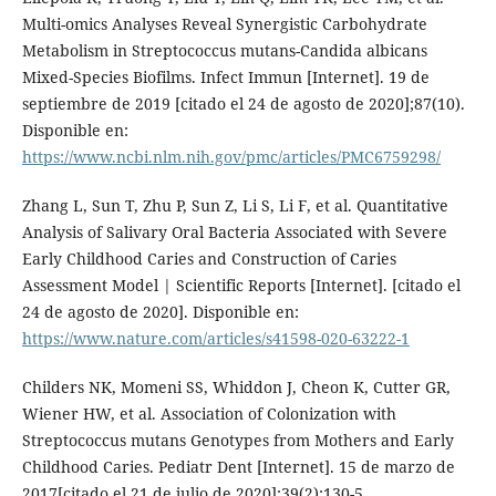
Multi-omics Analyses Reveal Synergistic Carbohydrate
Metabolism in Streptococcus mutans-Candida albicans
Mixed-Species Biofilms. Infect Immun [Internet]. 19 de
septiembre de 2019 [citado el 24 de agosto de 2020];87(10).
Disponible en:
https://www.ncbi.nlm.nih.gov/pmc/articles/PMC6759298/
Zhang L, Sun T, Zhu P, Sun Z, Li S, Li F, et al. Quantitative
Analysis of Salivary Oral Bacteria Associated with Severe
Early Childhood Caries and Construction of Caries
Assessment Model | Scientific Reports [Internet]. [citado el
24 de agosto de 2020]. Disponible en:
https://www.nature.com/articles/s41598-020-63222-1
Childers NK, Momeni SS, Whiddon J, Cheon K, Cutter GR,
Wiener HW, et al. Association of Colonization with
Streptococcus mutans Genotypes from Mothers and Early
Childhood Caries. Pediatr Dent [Internet]. 15 de marzo de
2017[citado el 21 de julio de 2020];39(2):130-5.