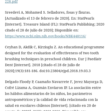
228.pdf
Sreedevi A, Mohamed S. Selladores, fosas y fisuras.
[Actualizado el 13 de febrero de 2020]. En: StatPearls
[Internet]. Treasure Island (FL): StatPearls Publishing; 2020
citado el 28 de julio de 2020]; Disponible en:
https://www.ncbi.nlm.nih.gov/books/NBK448116/
Ceyhan D, Akdik C, Kirzioglu Z. An educational programme
designed for the evaluation of effectiveness of two tooth
brushing techniques in preschool children. Eur J Paediatr
Dent [Internet]. 2018 [citado el 28 de julio de
2020];19(3):181-186. doi:10.23804/ejpd.2018.19.03.3
Delgado Floody P, Caamaño Navarrete F, Jerez Mayorga D,
Cofré Lizama A, Guzmán Enviaron IP. La asociación entre
los hábitos alimentarios de los niños, los parámetros
antropométricos y la calidad de vida relacionada con la
salud en escolares chilenos [Internet]. [citado en 20 de