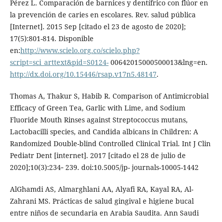
Pérez L. Comparación de barnices y dentífrico con flúor en
la prevención de caries en escolares. Rev. salud pública
[Internet]. 2015 Sep [citado el 23 de agosto de 2020];
17(5):801-814. Disponible
en:
http://www.scielo.org.co/scielo.php?
script=sci_arttext&pid=S0124-
00642015000500013&lng=en.
http://dx.doi.org/10.15446/rsap.v17n5.48147
.
Thomas A, Thakur S, Habib R. Comparison of Antimicrobial
Efficacy of Green Tea, Garlic with Lime, and Sodium
Fluoride Mouth Rinses against Streptococcus mutans,
Lactobacilli species, and Candida albicans in Children: A
Randomized Double-blind Controlled Clinical Trial. Int J Clin
Pediatr Dent [internet]. 2017 [citado el 28 de julio de
2020];10(3):234‐ 239. doi:10.5005/jp- journals-10005-1442
AlGhamdi AS, Almarghlani AA, Alyafi RA, Kayal RA, Al-
Zahrani MS. Prácticas de salud gingival e higiene bucal
entre niños de secundaria en Arabia Saudita. Ann Saudi