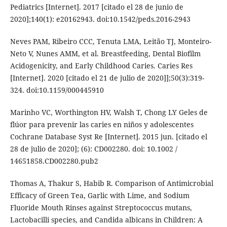
Pediatrics [Internet]. 2017 [citado el 28 de junio de
2020];140(1): e20162943. doi:10.1542/peds.2016-2943
Neves PAM, Ribeiro CCC, Tenuta LMA, Leitão TJ, Monteiro-
Neto V, Nunes AMM, et al. Breastfeeding, Dental Biofilm
Acidogenicity, and Early Childhood Caries. Caries Res
[Internet]. 2020 [citado el 21 de julio de 2020]];50(3):319-
324. doi:10.1159/000445910
Marinho VC, Worthington HV, Walsh T, Chong LY Geles de
flúor para prevenir las caries en niños y adolescentes
Cochrane Database Syst Re [Internet]. 2015 jun. [citado el
28 de julio de 2020]; (6): CD002280. doi: 10.1002 /
14651858.CD002280.pub2
Thomas A, Thakur S, Habib R. Comparison of Antimicrobial
Efficacy of Green Tea, Garlic with Lime, and Sodium
Fluoride Mouth Rinses against Streptococcus mutans,
Lactobacilli species, and Candida albicans in Children: A