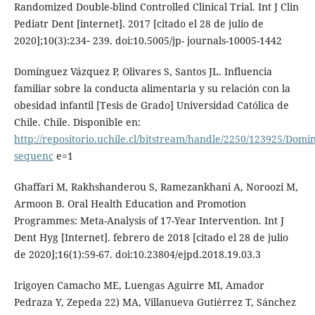
Randomized Double-blind Controlled Clinical Trial. Int J Clin
Pediatr Dent [internet]. 2017 [citado el 28 de julio de
2020];10(3):234‐ 239. doi:10.5005/jp- journals-10005-1442
Domínguez Vázquez P, Olivares S, Santos JL. Influencia
familiar sobre la conducta alimentaria y su relación con la
obesidad infantil [Tesis de Grado] Universidad Católica de
Chile. Chile. Disponible en:
http://repositorio.uchile.cl/bitstream/handle/2250/123925/Dom
sequenc
e=1
Ghaffari M, Rakhshanderou S, Ramezankhani A, Noroozi M,
Armoon B. Oral Health Education and Promotion
Programmes: Meta-Analysis of 17-Year Intervention. Int J
Dent Hyg [Internet]. febrero de 2018 [citado el 28 de julio
de 2020];16(1):59-67. doi:10.23804/ejpd.2018.19.03.3
Irigoyen Camacho ME, Luengas Aguirre MI, Amador
Pedraza Y, Zepeda 22) MA, Villanueva Gutiérrez T, Sánchez