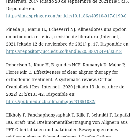
[Internet]. 2017 [citado 20 de septiembre de 2021];18(1):35.
Disponible en:
https://link.springer.com/article/10.1186/s40510-017-0190-0
Pineda JF, Marin H., Echeverri NJ. Alineadores una opción
en ortodoncia estética, revisión de literatura [Internet].
2021 [citado 12 de noviembre de 2021] p. 17. Disponible en:
https://repository.ucc.edu.co/handle/20.500.12494/33318
Robertson L, Kaur H, Fagundes NCF, Romanyk D, Major P,
Flores Mir C. Effectiveness of clear aligner therapy for
orthodontic treatment: A systematic review. Orthod
Craniofacial Res [Internet]. 2020 [citado 13 de octubre de
2022];23(2):133-42. Disponible en:
https://pubmed.ncbi.nlm.nih.gov/31651082/
Elkholy F, Panchaphongsaphak T, Kilic F, Schmidt F, Lapatki
BG. Kraft- und Drehmomentübertragung von Alignern aus
PET-G bei labialen und palatinalen Bewegungen eines
mittleren oberen Schneidezahnes. J Orofac Orthop