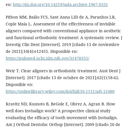
en:
http://dx.doi.org/10.14219/jada.archive.1967.0331
Pithon MM, Baião FCS, Sant Anna LID de A, Paranhos LR,
Cople Maia L. Assessment of the effectiveness of invisible
aligners compared with conventional appliance in aesthetic
and functional orthodontic treatment: A systematic review. J
Investig Clin Dent [Internet]. 2019 [citado 13 de noviembre
de 2021];10(4):e12455. Disponible en:
https://pubmed.ncbi.nlm.nih.gov/31478355/
Weir T. Clear aligners in orthodontic treatment. Aust Dent J
[Internet]. 2017 [citado 13 de octubre de 2021];62(1):58-62.
Disponible en:
https://onlinelibrary.wiley.com/doi/full/10.1111/adj.12480
Kravitz ND, Kusnoto B, BeGole E, Obrez A, Agran B. How
well does Invisalign work? A prospective clinical study
evaluating the efficacy of tooth movement with Invisalign.
Am J Orthod Dentofac Orthop [Internet]. 2009 [citado 20 de