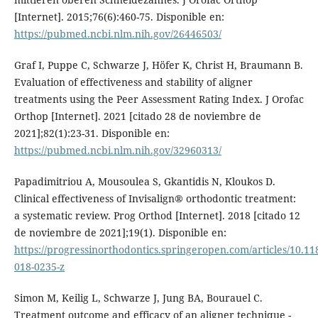
[Internet]. 2015;76(6):460-75. Disponible en:
https://pubmed.ncbi.nlm.nih.gov/26446503/
Graf I, Puppe C, Schwarze J, Höfer K, Christ H, Braumann B.
Evaluation of effectiveness and stability of aligner
treatments using the Peer Assessment Rating Index. J Orofac
Orthop [Internet]. 2021 [citado 28 de noviembre de
2021];82(1):23-31. Disponible en:
https://pubmed.ncbi.nlm.nih.gov/32960313/
Papadimitriou A, Mousoulea S, Gkantidis N, Kloukos D.
Clinical effectiveness of Invisalign® orthodontic treatment:
a systematic review. Prog Orthod [Internet]. 2018 [citado 12
de noviembre de 2021];19(1). Disponible en:
https://progressinorthodontics.springeropen.com/articles/10.11
018-0235-z
Simon M, Keilig L, Schwarze J, Jung BA, Bourauel C.
Treatment outcome and efficacy of an aligner technique -