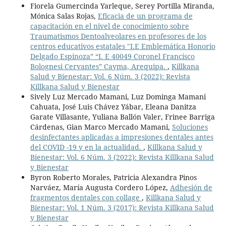
Fiorela Gumercinda Yarleque, Serey Portilla Miranda,
Mónica Salas Rojas,
Eficacia de un programa de
capacitación en el nivel de conocimiento sobre
Traumatismos Dentoalveolares en profesores de los
centros educativos estatales "I.E Emblemática Honorio
Delgado Espinoza” “I. E 40049 Coronel Francisco
Bolognesi Cervantes” Cayma, Arequipa.
,
Killkana
Salud y Bienestar: Vol. 6 Núm. 3 (2022): Revista
Killkana Salud y Bienestar
Sively Luz Mercado Mamani, Luz Dominga Mamani
Cahuata, José Luis Chávez Yábar, Eleana Danitza
Garate Villasante, Yuliana Ballón Valer, Frinee Barriga
Cárdenas, Gian Marco Mercado Mamani,
Soluciones
desinfectantes aplicadas a impresiones dentales antes
del COVID -19 y en la actualidad.
,
Killkana Salud y
Bienestar: Vol. 6 Núm. 3 (2022): Revista Killkana Salud
y Bienestar
Byron Roberto Morales, Patricia Alexandra Pinos
Narváez, María Augusta Cordero López,
Adhesión de
fragmentos dentales con collage
,
Killkana Salud y
Bienestar: Vol. 1 Núm. 3 (2017): Revista Killkana Salud
y Bienestar