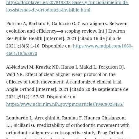
https://docplayer.es/207819838-Bases-y-funcionamiento-de-
los-sistemas-de-ortodoncia-invisible.html
Putrino A, Barbato E, Galluccio G. Clear aligners: Between
evolution and efficiency—a scoping review. Int J Environ
Res Public Health [Internet]. 2021 [citado 16 de julio de
2021];18(6):1-16. Disponible en:
https://www.mdpi.com/1660-
4601/18/6/2870
Al-Nadawi M, Kravitz ND, Hansa I, Makki L, Ferguson DJ,
Vaid NR. Effect of clear aligner wear protocol on the
efficacy of tooth movement: A randomized clinical trial.
Angle Orthod [Internet]. 2021 [citado 20 de septiembre de
2021];91(2):157-63. Disponible en:
https://www.ncbi.nlm.nih.gov/pmc/articles/PMC8028485/
Lombardo L, Arreghini A, Ramina F, Huanca Ghislanzoni
LT, Siciliani G. Predictability of orthodontic movement with
orthodontic aligners: a retrospective study. Prog Orthod