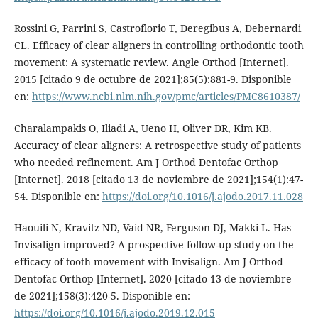
Rossini G, Parrini S, Castroflorio T, Deregibus A, Debernardi
CL. Efficacy of clear aligners in controlling orthodontic tooth
movement: A systematic review. Angle Orthod [Internet].
2015 [citado 9 de octubre de 2021];85(5):881-9. Disponible
en:
https://www.ncbi.nlm.nih.gov/pmc/articles/PMC8610387/
Charalampakis O, Iliadi A, Ueno H, Oliver DR, Kim KB.
Accuracy of clear aligners: A retrospective study of patients
who needed refinement. Am J Orthod Dentofac Orthop
[Internet]. 2018 [citado 13 de noviembre de 2021];154(1):47-
54. Disponible en:
https://doi.org/10.1016/j.ajodo.2017.11.028
Haouili N, Kravitz ND, Vaid NR, Ferguson DJ, Makki L. Has
Invisalign improved? A prospective follow-up study on the
efficacy of tooth movement with Invisalign. Am J Orthod
Dentofac Orthop [Internet]. 2020 [citado 13 de noviembre
de 2021];158(3):420-5. Disponible en:
https://doi.org/10.1016/j.ajodo.2019.12.015