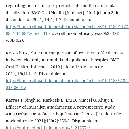
regarding incisor torque, premolar derotation and molar
distalization. BMC Oral Health [Internet]. 2014 [citado 3 de
diciembre de 2021];14(1):1-7. Disponible en:
https://bmcoralhealth.biomedcentral.com/articles/10.1186/1472
6831-14-68#:~:text=The
overall mean efficacy was,%25 (SD
%3D 0.2).
Ke Y, Zhu Y, Zhu M. A comparison of treatment effectiveness
between clear aligner and fixed appliance therapies. BMC
Oral Health [Internet]. 2019 [citado 14 de junio de
2021];19(1):1-10. Disponible en:
https://bmcoralhealth.biomedcentral.com/articles/10.1186/s129
018-0695-z
Karras T, Singh M, Karkazis E, Liu D, Nimeri G, Ahuja B.
Efficacy of Invisalign attachments: A retrospective study.
Am J Orthod Dentofac Orthop [Internet]. 2021 [citado 13 de
noviembre de 2021];160(2):250-8. Disponible en:
https://pubmed.ncbi.nlm.nih.gov/34217574/