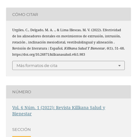
CÓMO CITAR
Urgiles, C., Delgado, M. A. ., & Lima Illescas, M. V. (2022). Efectividad
de los alineadores dentales en movimientos de extrusión, intrusión,
rotación , inclinación mesiodistal, vestibulolingual y alineación .
Revisión de literatura : Español.
Killkana Salud Y Bienestar
,
6
(1), 51–68.
https://doi.org/10.26871/killcanasalud.v6i1.983
Más formatos de cita
NÚMERO
Vol. 6 Núm. 1 (2022): Revista Killkana Salud y
Bienestar
SECCIÓN