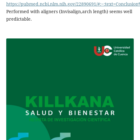
https://pubmed.ncbi.nlm.nih.gov/22890691/#:~:text=Conclusio
Performed with aligners (Invisalign,arch length) seems well
predictable.