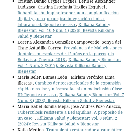
Cristian Danilo Urgiles Urgiles, Denisse Alexander
Ludizaca, Cristina Estefanía Urgiles Esquivel ,
Rehabilitación implantosoportada con planificación
digital y guía quirúrgica: integración clínica-
laboratorial. Reporte de caso
,
Killkana Salud y
Bienestar: Vol. 10 Núm. 1 (2026): Revista Killkana
Salud y Bienestar
Lorena Alexandra González Campoverde, Sonya del
Cisne Astudillo Correa,
Prevalencia de Maloclusiones
dentales en escolares de 12 años en la parroquia
Bellavista, Cuenca, 2016
,
Killkana Salud y Bienestar:
Vol. 1 Núm. 2 (2017): Revista Killkana Salud y
Bienestar
María Belén Dumas León , Miriam Verónica Lima
Illescas ,
Cambios dentoesqueletales de la expansión
rápida maxilar y máscara facial en maloclusión Clase
III: Reporte de caso
,
Killkana Salud y Bienestar: Vol. 7
Núm. 3 (2023): Revista Killkana Salud y Bienestar
María Isabel Bonilla Mejía, José Andrés Pozo Añazco,
Tuberculosis resistente a Bedaquilina. A propósito de
un caso.
,
Killkana Salud y Bienestar: Vol. 8 Núm. 2
(2024): Revista Killkana Salud y Bienestar
Katia Medina,
Tratamiento restaurador atraumático: