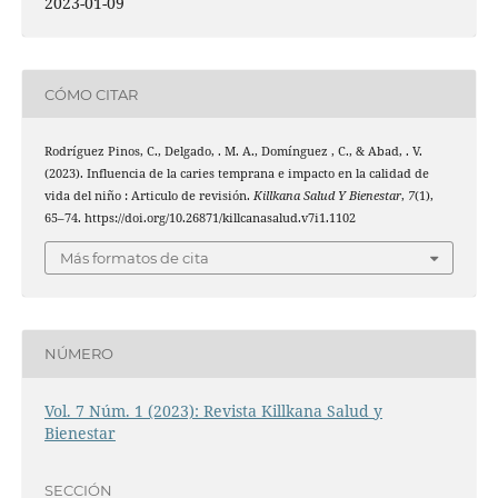
2023-01-09
CÓMO CITAR
Rodríguez Pinos, C., Delgado, . M. A., Domínguez , C., & Abad, . V.
(2023). Influencia de la caries temprana e impacto en la calidad de
vida del niño : Articulo de revisión.
Killkana Salud Y Bienestar
,
7
(1),
65–74. https://doi.org/10.26871/killcanasalud.v7i1.1102
Más formatos de cita
NÚMERO
Vol. 7 Núm. 1 (2023): Revista Killkana Salud y
Bienestar
SECCIÓN