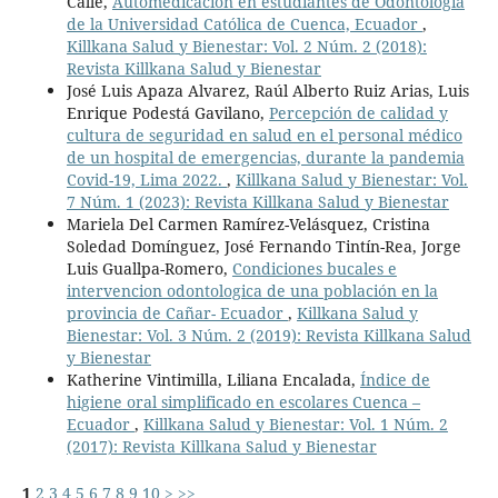
Calle,
Automedicación en estudiantes de Odontología
de la Universidad Católica de Cuenca, Ecuador
,
Killkana Salud y Bienestar: Vol. 2 Núm. 2 (2018):
Revista Killkana Salud y Bienestar
José Luis Apaza Alvarez, Raúl Alberto Ruiz Arias, Luis
Enrique Podestá Gavilano,
Percepción de calidad y
cultura de seguridad en salud en el personal médico
de un hospital de emergencias, durante la pandemia
Covid-19, Lima 2022.
,
Killkana Salud y Bienestar: Vol.
7 Núm. 1 (2023): Revista Killkana Salud y Bienestar
Mariela Del Carmen Ramírez-Velásquez, Cristina
Soledad Domínguez, José Fernando Tintín-Rea, Jorge
Luis Guallpa-Romero,
Condiciones bucales e
intervencion odontologica de una población en la
provincia de Cañar- Ecuador
,
Killkana Salud y
Bienestar: Vol. 3 Núm. 2 (2019): Revista Killkana Salud
y Bienestar
Katherine Vintimilla, Liliana Encalada,
Índice de
higiene oral simplificado en escolares Cuenca –
Ecuador
,
Killkana Salud y Bienestar: Vol. 1 Núm. 2
(2017): Revista Killkana Salud y Bienestar
1
2
3
4
5
6
7
8
9
10
>
>>