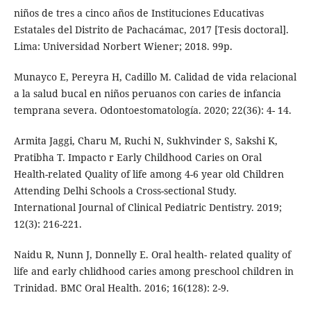
niños de tres a cinco años de Instituciones Educativas
Estatales del Distrito de Pachacámac, 2017 [Tesis doctoral].
Lima: Universidad Norbert Wiener; 2018. 99p.
Munayco E, Pereyra H, Cadillo M. Calidad de vida relacional
a la salud bucal en niños peruanos con caries de infancia
temprana severa. Odontoestomatología. 2020; 22(36): 4- 14.
Armita Jaggi, Charu M, Ruchi N, Sukhvinder S, Sakshi K,
Pratibha T. Impacto r Early Childhood Caries on Oral
Health-related Quality of life among 4-6 year old Children
Attending Delhi Schools a Cross-sectional Study.
International Journal of Clinical Pediatric Dentistry. 2019;
12(3): 216-221.
Naidu R, Nunn J, Donnelly E. Oral health- related quality of
life and early chlidhood caries among preschool children in
Trinidad. BMC Oral Health. 2016; 16(128): 2-9.