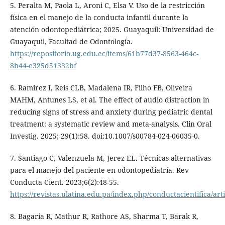
5. Peralta M, Paola L, Aroni C, Elsa V. Uso de la restricción
física en el manejo de la conducta infantil durante la
atención odontopediátrica; 2025. Guayaquil: Universidad de
Guayaquil, Facultad de Odontología.
https://repositorio.ug.edu.ec/items/61b77d37-8563-464c-
8b44-e325d51332bf
6. Ramirez I, Reis CLB, Madalena IR, Filho FB, Oliveira
MAHM, Antunes LS, et al. The effect of audio distraction in
reducing signs of stress and anxiety during pediatric dental
treatment: a systematic review and meta-analysis. Clin Oral
Investig. 2025; 29(1):58. doi:10.1007/s00784-024-06035-0.
7. Santiago C, Valenzuela M, Jerez EL. Técnicas alternativas
para el manejo del paciente en odontopediatría. Rev
Conducta Cient. 2023;6(2):48-55.
https://revistas.ulatina.edu.pa/index.php/conductacientifica/art
8. Bagaria R, Mathur R, Rathore AS, Sharma T, Barak R,