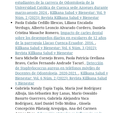
estudiantes de la carrera de Odontología de la
Universidad Católica de Cuenca sede Azogues durante
marzo-agosto 2024
,
Killkana Salud y Bienestar: Vol. 9
Núm. 2 (2025): Revista Killkana Salud y Bienestar
Paola Eulalia Cedillo Illescas, Liliana Encalada
Verdugo, Alberto Leoncio Alvarado Cordero, Daniela
Cristina Masache Romero,
Impacto de caries dental
sobre los desempeños diarios en escolares de 12 años
de la parroquia Llacao Cuenca-Ecuador, 2016.
,
Killkana Salud y Bienestar: Vol. 6 Núm. 3 (2022):
Revista Killkana Salud y Bienestar
Sara Michelle Cornejo Bravo, Paola Patricia Orellana
Bravo, Carlos Fernando Andrade Tacuri ,
Detección
de Staphylococcus aureus en teléfonos móviles de
Docentes de Odontología, 2020-2021.
,
Killkana Salud y
Bienestar: Vol. 6 Núm. 2 (2022): Revista Killkana Salud
y Bienestar
Gabriela Nataly Tapia Tapia, María José Rodríguez
Albuja, Ián-Sébastien Roy Lanas, Mario Oswaldo
Basurto Guerrero, Gabriela Alejandra Vaca
Rodríguez, Axel Daniel Tello Molina , Gissela
Concepción Pilatasig Arequipa, Ana del Carmen