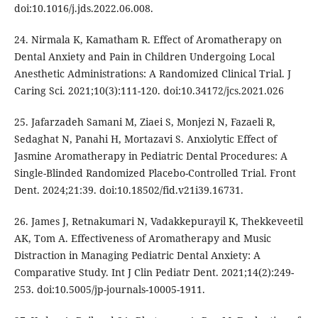
doi:10.1016/j.jds.2022.06.008.
24. Nirmala K, Kamatham R. Effect of Aromatherapy on
Dental Anxiety and Pain in Children Undergoing Local
Anesthetic Administrations: A Randomized Clinical Trial. J
Caring Sci. 2021;10(3):111-120. doi:10.34172/jcs.2021.026
25. Jafarzadeh Samani M, Ziaei S, Monjezi N, Fazaeli R,
Sedaghat N, Panahi H, Mortazavi S. Anxiolytic Effect of
Jasmine Aromatherapy in Pediatric Dental Procedures: A
Single-Blinded Randomized Placebo-Controlled Trial. Front
Dent. 2024;21:39. doi:10.18502/fid.v21i39.16731.
26. James J, Retnakumari N, Vadakkepurayil K, Thekkeveetil
AK, Tom A. Effectiveness of Aromatherapy and Music
Distraction in Managing Pediatric Dental Anxiety: A
Comparative Study. Int J Clin Pediatr Dent. 2021;14(2):249-
253. doi:10.5005/jp-journals-10005-1911.