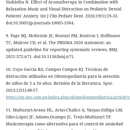
Vashistha N. Effect of Aromatherapy in Combination with
Relaxation Music and Visual Distraction on Pediatric Dental
Patients' Anxiety. Int J Clin Pediatr Dent. 2026;19(1):29-33.
doi:10.5005/jp-journals-10005-3364.
9. Page MJ, McKenzie JE, Bossuyt PM, Boutron I, Hoffmann
TC, Mulrow CD, et al. The PRISMA 2020 statement: an
updated guideline for reporting systematic reviews. BMJ.
2021:372:n71. doi:10.1136/bmj.n71.
10. Cuya Garcia RA, Campos Campos KJ. Técnicas de
distracción utilizadas en Odontopediatría para la atención
de niños de 5 a 10 años. Revisión de la literatura. Spor.
2023;22(1):48-57.
https://op.spo.com.pe/index.php/odontologiapediatrica/article/
11. Muñuzuri-Arana HL, Arias-Chalico Á, Vargas-Zúñiga LM,
Giles-López JF, Adams-Ocampo JC, Trejo-Muñúzuri TP.
Musicoterapia como alternativa para el control de ansiedad