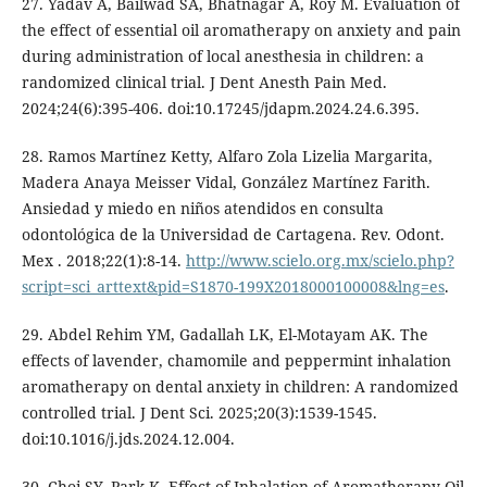
27. Yadav A, Bailwad SA, Bhatnagar A, Roy M. Evaluation of
the effect of essential oil aromatherapy on anxiety and pain
during administration of local anesthesia in children: a
randomized clinical trial. J Dent Anesth Pain Med.
2024;24(6):395-406. doi:10.17245/jdapm.2024.24.6.395.
28. Ramos Martínez Ketty, Alfaro Zola Lizelia Margarita,
Madera Anaya Meisser Vidal, González Martínez Farith.
Ansiedad y miedo en niños atendidos en consulta
odontológica de la Universidad de Cartagena. Rev. Odont.
Mex . 2018;22(1):8-14.
http://www.scielo.org.mx/scielo.php?
script=sci_arttext&pid=S1870-199X2018000100008&lng=es
.
29. Abdel Rehim YM, Gadallah LK, El-Motayam AK. The
effects of lavender, chamomile and peppermint inhalation
aromatherapy on dental anxiety in children: A randomized
controlled trial. J Dent Sci. 2025;20(3):1539-1545.
doi:10.1016/j.jds.2024.12.004.
30. Choi SY, Park K. Effect of Inhalation of Aromatherapy Oil