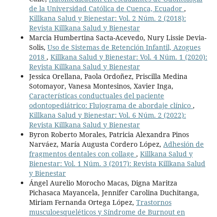
de la Universidad Católica de Cuenca, Ecuador
,
Killkana Salud y Bienestar: Vol. 2 Núm. 2 (2018):
Revista Killkana Salud y Bienestar
Marcia Humbertina Sacta-Acevedo, Nury Lissie Devia-
Solis,
Uso de Sistemas de Retención Infantil, Azogues
2018
,
Killkana Salud y Bienestar: Vol. 4 Núm. 1 (2020):
Revista Killkana Salud y Bienestar
Jessica Orellana, Paola Ordoñez, Priscilla Medina
Sotomayor, Vanesa Montesinos, Xavier Inga,
Características conductuales del paciente
odontopediátrico: Flujograma de abordaje clínico
,
Killkana Salud y Bienestar: Vol. 6 Núm. 2 (2022):
Revista Killkana Salud y Bienestar
Byron Roberto Morales, Patricia Alexandra Pinos
Narváez, María Augusta Cordero López,
Adhesión de
fragmentos dentales con collage
,
Killkana Salud y
Bienestar: Vol. 1 Núm. 3 (2017): Revista Killkana Salud
y Bienestar
Ángel Aurelio Morocho Macas, Digna Maritza
Pichasaca Mayancela, Jennifer Carolina Duchitanga,
Miriam Fernanda Ortega López,
Trastornos
musculoesqueléticos y Síndrome de Burnout en