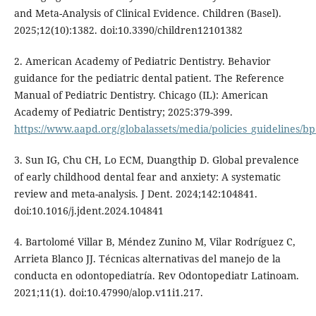
and Meta-Analysis of Clinical Evidence. Children (Basel).
2025;12(10):1382. doi:10.3390/children12101382
2. American Academy of Pediatric Dentistry. Behavior
guidance for the pediatric dental patient. The Reference
Manual of Pediatric Dentistry. Chicago (IL): American
Academy of Pediatric Dentistry; 2025:379-399.
https://www.aapd.org/globalassets/media/policies_guidelines/b
3. Sun IG, Chu CH, Lo ECM, Duangthip D. Global prevalence
of early childhood dental fear and anxiety: A systematic
review and meta-analysis. J Dent. 2024;142:104841.
doi:10.1016/j.jdent.2024.104841
4. Bartolomé Villar B, Méndez Zunino M, Vilar Rodríguez C,
Arrieta Blanco JJ. Técnicas alternativas del manejo de la
conducta en odontopediatría. Rev Odontopediatr Latinoam.
2021;11(1). doi:10.47990/alop.v11i1.217.