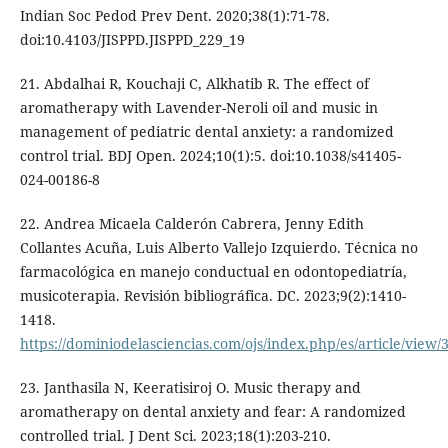
Indian Soc Pedod Prev Dent. 2020;38(1):71-78.
doi:10.4103/JISPPD.JISPPD_229_19
21. Abdalhai R, Kouchaji C, Alkhatib R. The effect of
aromatherapy with Lavender-Neroli oil and music in
management of pediatric dental anxiety: a randomized
control trial. BDJ Open. 2024;10(1):5. doi:10.1038/s41405-
024-00186-8
22. Andrea Micaela Calderón Cabrera, Jenny Edith
Collantes Acuña, Luis Alberto Vallejo Izquierdo. Técnica no
farmacológica en manejo conductual en odontopediatría,
musicoterapia. Revisión bibliográfica. DC. 2023;9(2):1410-
1418.
https://dominiodelasciencias.com/ojs/index.php/es/article/view/
23. Janthasila N, Keeratisiroj O. Music therapy and
aromatherapy on dental anxiety and fear: A randomized
controlled trial. J Dent Sci. 2023;18(1):203-210.