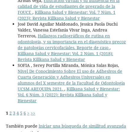
Armas Vega,
Educación virtual y su influencia en la
calidad de vida de estudiantes de pregrado de la
FOUCE
,
Killkana Salud y Bienestar: Vol. 7 Núm. 1
(2023): Revista Killkana Salud y Bienestar
José David Aguilar Maldonado, Jessica Paola Duchi
Valdez, Vanessa Estefania Vivar Inga, Andrea
Terreros,
Hallazgos radiográficos de rutina en
odontología, y su importancia en el diagnóstico precoz
de patologías cervicofaciales. Reporte de caso
,
Killkana Salud y Bienestar: Vol. 2 Núm. 1 (2018):
Revista Killkana Salud y Bienestar
SOFIA , Serey Portilla Miranda, Mónica Salas Rojas,
Nivel De Conocimiento Sobre El uso de Adhesivos de
Cuarta Generación y Adhesivos Universales en
alumnos del X semestre de la Facultad de Odontología
UCSM,AREQUIPA 2021.
,
Killkana Salud y Bienestar:
Vol. 6 Núm. 3 (2022): Revista Killkana Salud y
Bienestar
1
2
3
4
5
6
>
>>
También puede
Iniciar una búsqueda de similitud avanzada