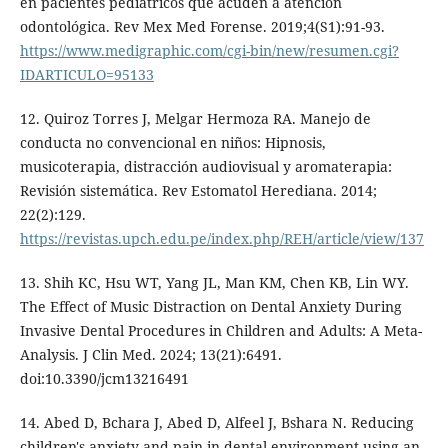
en pacientes pediátricos que acuden a atención
odontológica. Rev Mex Med Forense. 2019;4(S1):91-93.
https://www.medigraphic.com/cgi-bin/new/resumen.cgi?
IDARTICULO=95133
12. Quiroz Torres J, Melgar Hermoza RA. Manejo de
conducta no convencional en niños: Hipnosis,
musicoterapia, distracción audiovisual y aromaterapia:
Revisión sistemática. Rev Estomatol Herediana. 2014;
22(2):129.
https://revistas.upch.edu.pe/index.php/REH/article/view/137
13. Shih KC, Hsu WT, Yang JL, Man KM, Chen KB, Lin WY.
The Effect of Music Distraction on Dental Anxiety During
Invasive Dental Procedures in Children and Adults: A Meta-
Analysis. J Clin Med. 2024; 13(21):6491.
doi:10.3390/jcm13216491
14. Abed D, Bchara J, Abed D, Alfeel J, Bshara N. Reducing
children's anxiety and pain in dental environment using an