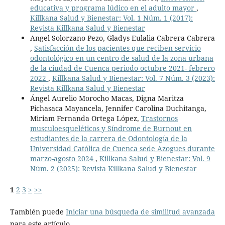
educativa y programa lúdico en el adulto mayor
,
Killkana Salud y Bienestar: Vol. 1 Núm. 1 (2017):
Revista Killkana Salud y Bienestar
Angel Solorzano Pezo, Gladys Eulalia Cabrera Cabrera
,
Satisfacción de los pacientes que reciben servicio
odontológico en un centro de salud de la zona urbana
de la ciudad de Cuenca periodo octubre 2021- febrero
2022
,
Killkana Salud y Bienestar: Vol. 7 Núm. 3 (2023):
Revista Killkana Salud y Bienestar
Ángel Aurelio Morocho Macas, Digna Maritza
Pichasaca Mayancela, Jennifer Carolina Duchitanga,
Miriam Fernanda Ortega López,
Trastornos
musculoesqueléticos y Síndrome de Burnout en
estudiantes de la carrera de Odontología de la
Universidad Católica de Cuenca sede Azogues durante
marzo-agosto 2024
,
Killkana Salud y Bienestar: Vol. 9
Núm. 2 (2025): Revista Killkana Salud y Bienestar
1
2
3
>
>>
También puede
Iniciar una búsqueda de similitud avanzada
para este artículo.