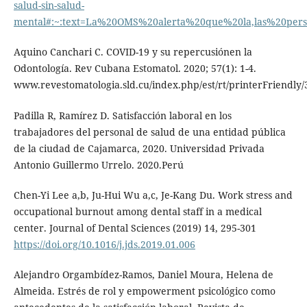
salud-sin-salud-
mental#:~:text=La%20OMS%20alerta%20que%20la,las%20pe
Aquino Canchari C. COVID-19 y su repercusiónen la
Odontología. Rev Cubana Estomatol. 2020; 57(1): 1-4.
www.revestomatologia.sld.cu/index.php/est/rt/printerFriendly
Padilla R, Ramírez D. Satisfacción laboral en los
trabajadores del personal de salud de una entidad pública
de la ciudad de Cajamarca, 2020. Universidad Privada
Antonio Guillermo Urrelo. 2020.Perú
Chen-Yi Lee a,b, Ju-Hui Wu a,c, Je-Kang Du. Work stress and
occupational burnout among dental staff in a medical
center. Journal of Dental Sciences (2019) 14, 295-301
https://doi.org/10.1016/j.jds.2019.01.006
Alejandro Orgambídez-Ramos, Daniel Moura, Helena de
Almeida. Estrés de rol y empowerment psicológico como