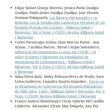
Edgar Rafael Granja Moreno, Jessica Paola Guallpa
Guallpa, Pablo Javier Guallpa Guallpa, José Vicente
Guzman Palaguachi,
Los Riesgos Psicosociales y su
Relación con la Satisfacción Laboral en Personal de un
Hospital Privado del Ecuador
,
Killkana Salud y
Bienestar: Vol. 6 Núm. 3 (2022): Revista Killkana Salud
y Bienestar
Carlos Puruncajas Armas, Juan Marcos Parise , Ana
Armas , Carolina Barros , Byron Carpio Salvatierra,
Influencia del aislamiento a causa del COVID – 19
sobre el estrés y bienestar en estudiantes de
odontología de Latinoamérica.
,
Killkana Salud y
Bienestar: Vol. 6 Núm. 2 (2022): Revista Killkana Salud
y Bienestar
Alina Pérez-Ruiz, Disley Pedraza-Pérez de Prado, Sara
Leiva-Gutiérrez, Lisandra Duarte-González ,
Estrés en
profesionales de enfermería del Hospital Psiquiátrico
de Villa Clara, Cuba
,
Killkana Salud y Bienestar: Vol. 4
Núm. 3 (2020): Revista Killkana Salud y Bienestar
Franco Andres Montenegro Coral, Gabriel Del Castillo
Calderòn, Alexander Efraìn Diaz Delgado, Ana Paz