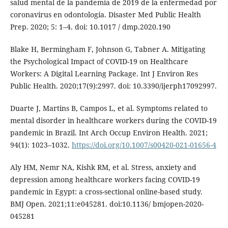
salud mental de la pandemia de 2019 de la enfermedad por
coronavirus en odontología. Disaster Med Public Health
Prep. 2020; 5: 1–4. doi: 10.1017 / dmp.2020.190
Blake H, Bermingham F, Johnson G, Tabner A. Mitigating
the Psychological Impact of COVID-19 on Healthcare
Workers: A Digital Learning Package. Int J Environ Res
Public Health. 2020;17(9):2997. doi: 10.3390/ijerph17092997.
Duarte J, Martins B, Campos L, et al. Symptoms related to
mental disorder in healthcare workers during the COVID-19
pandemic in Brazil. Int Arch Occup Environ Health. 2021;
94(1): 1023–1032.
https://doi.org/10.1007/s00420-021-01656-4
Aly HM, Nemr NA, Kishk RM, et al. Stress, anxiety and
depression among healthcare workers facing COVID-19
pandemic in Egypt: a cross-sectional online-based study.
BMJ Open. 2021;11:e045281. doi:10.1136/ bmjopen-2020-
045281