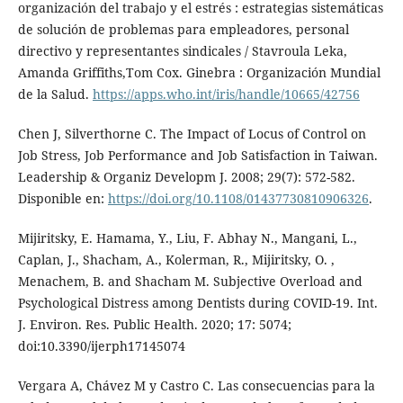
organización del trabajo y el estrés : estrategias sistemáticas
de solución de problemas para empleadores, personal
directivo y representantes sindicales / Stavroula Leka,
Amanda Griffiths,Tom Cox. Ginebra : Organización Mundial
de la Salud.
https://apps.who.int/iris/handle/10665/42756
Chen J, Silverthorne C. The Impact of Locus of Control on
Job Stress, Job Performance and Job Satisfaction in Taiwan.
Leadership & Organiz Developm J. 2008; 29(7): 572-582.
Disponible en:
https://doi.org/10.1108/01437730810906326
.
Mijiritsky, E. Hamama, Y., Liu, F. Abhay N., Mangani, L.,
Caplan, J., Shacham, A., Kolerman, R., Mijiritsky, O. ,
Menachem, B. and Shacham M. Subjective Overload and
Psychological Distress among Dentists during COVID-19. Int.
J. Environ. Res. Public Health. 2020; 17: 5074;
doi:10.3390/ijerph17145074
Vergara A, Chávez M y Castro C. Las consecuencias para la