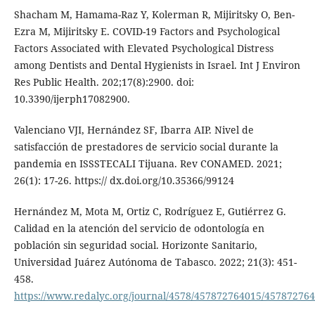
Shacham M, Hamama-Raz Y, Kolerman R, Mijiritsky O, Ben-
Ezra M, Mijiritsky E. COVID-19 Factors and Psychological
Factors Associated with Elevated Psychological Distress
among Dentists and Dental Hygienists in Israel. Int J Environ
Res Public Health. 202;17(8):2900. doi:
10.3390/ijerph17082900.
Valenciano VJI, Hernández SF, Ibarra AIP. Nivel de
satisfacción de prestadores de servicio social durante la
pandemia en ISSSTECALI Tijuana. Rev CONAMED. 2021;
26(1): 17-26. https:// dx.doi.org/10.35366/99124
Hernández M, Mota M, Ortiz C, Rodríguez E, Gutiérrez G.
Calidad en la atención del servicio de odontología en
población sin seguridad social. Horizonte Sanitario,
Universidad Juárez Autónoma de Tabasco. 2022; 21(3): 451-
458.
https://www.redalyc.org/journal/4578/457872764015/45787276