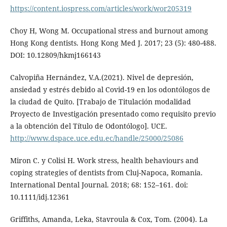
https://content.iospress.com/articles/work/wor205319
Choy H, Wong M. Occupational stress and burnout among
Hong Kong dentists. Hong Kong Med J. 2017; 23 (5): 480-488.
DOI: 10.12809/hkmj166143
Calvopiña Hernández, V.A.(2021). Nivel de depresión,
ansiedad y estrés debido al Covid-19 en los odontólogos de
la ciudad de Quito. [Trabajo de Titulación modalidad
Proyecto de Investigación presentado como requisito previo
a la obtención del Título de Odontólogo]. UCE.
http://www.dspace.uce.edu.ec/handle/25000/25086
Miron C. y Colisi H. Work stress, health behaviours and
coping strategies of dentists from Cluj-Napoca, Romania.
International Dental Journal. 2018; 68: 152–161. doi:
10.1111/idj.12361
Griffiths, Amanda, Leka, Stavroula & Cox, Tom. (‎2004)‎. La