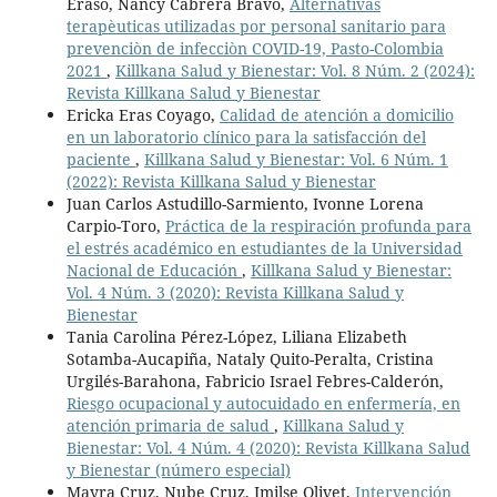
Eraso, Nancy Cabrera Bravo,
Alternativas
terapèuticas utilizadas por personal sanitario para
prevenciòn de infecciòn COVID-19, Pasto-Colombia
2021
,
Killkana Salud y Bienestar: Vol. 8 Núm. 2 (2024):
Revista Killkana Salud y Bienestar
Ericka Eras Coyago,
Calidad de atención a domicilio
en un laboratorio clínico para la satisfacción del
paciente
,
Killkana Salud y Bienestar: Vol. 6 Núm. 1
(2022): Revista Killkana Salud y Bienestar
Juan Carlos Astudillo-Sarmiento, Ivonne Lorena
Carpio-Toro,
Práctica de la respiración profunda para
el estrés académico en estudiantes de la Universidad
Nacional de Educación
,
Killkana Salud y Bienestar:
Vol. 4 Núm. 3 (2020): Revista Killkana Salud y
Bienestar
Tania Carolina Pérez-López, Liliana Elizabeth
Sotamba-Aucapiña, Nataly Quito-Peralta, Cristina
Urgilés-Barahona, Fabricio Israel Febres-Calderón,
Riesgo ocupacional y autocuidado en enfermería, en
atención primaria de salud
,
Killkana Salud y
Bienestar: Vol. 4 Núm. 4 (2020): Revista Killkana Salud
y Bienestar (número especial)
Mayra Cruz, Nube Cruz, Imilse Olivet,
Intervención