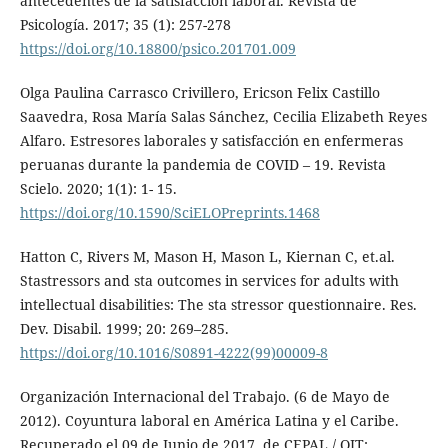
antecedentes de la satisfacción laboral. Revista de
Psicología. 2017; 35 (1): 257-278
https://doi.org/10.18800/psico.201701.009
Olga Paulina Carrasco Crivillero, Ericson Felix Castillo
Saavedra, Rosa María Salas Sánchez, Cecilia Elizabeth Reyes
Alfaro. Estresores laborales y satisfacción en enfermeras
peruanas durante la pandemia de COVID – 19. Revista
Scielo. 2020; 1(1): 1- 15.
https://doi.org/10.1590/SciELOPreprints.1468
Hatton C, Rivers M, Mason H, Mason L, Kiernan C, et.al.
Stastressors and sta outcomes in services for adults with
intellectual disabilities: The sta stressor questionnaire. Res.
Dev. Disabil. 1999; 20: 269–285.
https://doi.org/10.1016/S0891-4222(99)00009-8
Organización Internacional del Trabajo. (6 de Mayo de
2012). Coyuntura laboral en América Latina y el Caribe.
Recuperado el 09 de Junio de 2017, de CEPAL / OIT: