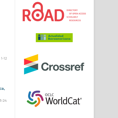
1-12
ca,
3-24