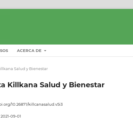
ISOS
ACERCA DE
Killkana Salud y Bienestar
sta Killkana Salud y Bienestar
oi.org/10.26871/killcanasalud.v5i3
2021-09-01