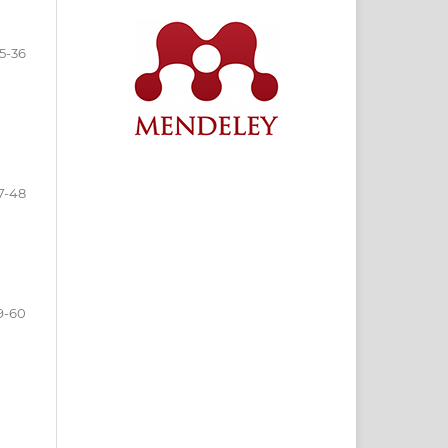
5-36
7-48
9-60