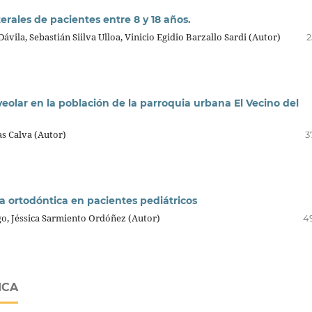
terales de pacientes entre 8 y 18 años.
vila, Sebastián Siilva Ulloa, Vinicio Egidio Barzallo Sardi (Autor)
2
olar en la población de la parroquia urbana El Vecino del
as Calva (Autor)
3
a ortodóntica en pacientes pediátricos
go, Jéssica Sarmiento Ordóñez (Autor)
4
ICA