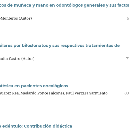
icos de muñeca y mano en odontólogos generales y sus facto
z-Monteros (Autor)
6
xilares por bifosfonatos y sus respectivos tratamientos de
coita-Castro (Autor)
7
otésica en pacientes oncológicos
Suarez Rea, Medardo Ponce Falcones, Paul Vergara Sarmiento
89
e edéntulo: Contribución didáctica