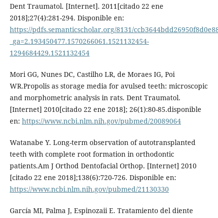
Dent Traumatol. [Internet]. 2011[citado 22 ene
2018];27(4):281-294. Disponible en:
https://pdfs.semanticscholar.org/8131/ccb3644bdd26950f8d0e
_ga=2.193450477.1570266061.1521132454-
1294684429.1521132454
Mori GG, Nunes DC, Castilho LR, de Moraes IG, Poi
WR.Propolis as storage media for avulsed teeth: microscopic
and morphometric analysis in rats. Dent Traumatol.
[Internet] 2010[citado 22 ene 2018]; 26(1):80-85.disponible
en:
https://www.ncbi.nlm.nih.gov/pubmed/20089064
Watanabe Y. Long-term observation of autotransplanted
teeth with complete root formation in orthodontic
patients.Am J Orthod Dentofacial Orthop. [Internet] 2010
[citado 22 ene 2018];138(6):720-726. Disponible en:
https://www.ncbi.nlm.nih.gov/pubmed/21130330
García MI, Palma J, Espinozaii E. Tratamiento del diente