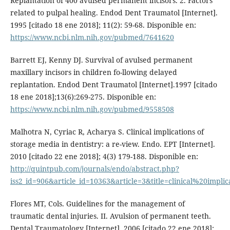
Replantation of 400 avulsed permanent incisors. 2. Factors
related to pulpal healing. Endod Dent Traumatol [Internet].
1995 [citado 18 ene 2018]; 11(2): 59-68. Disponible en:
https://www.ncbi.nlm.nih.gov/pubmed/7641620
Barrett EJ, Kenny DJ. Survival of avulsed permanent
maxillary incisors in children fo-llowing delayed
replantation. Endod Dent Traumatol [Internet].1997 [citado
18 ene 2018];13(6):269-275. Disponible en:
https://www.ncbi.nlm.nih.gov/pubmed/9558508
Malhotra N, Cyriac R, Acharya S. Clinical implications of
storage media in dentistry: a re-view. Endo. EPT [Internet].
2010 [citado 22 ene 2018]; 4(3) 179-188. Disponible en:
http://quintpub.com/journals/endo/abstract.php?
iss2_id=906&article_id=10363&article=3&title=clinical%20i
Flores MT, Cols. Guidelines for the management of
traumatic dental injuries. II. Avulsion of permanent teeth.
Dental Traumatology [Internet]. 2006 [citado 22 ene 2018];