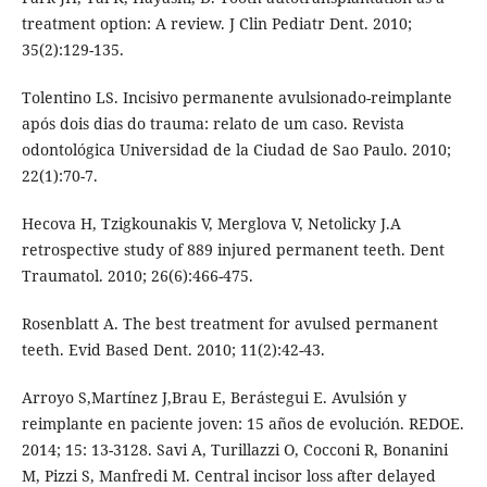
treatment option: A review. J Clin Pediatr Dent. 2010;
35(2):129-135.
Tolentino LS. Incisivo permanente avulsionado-reimplante
após dois dias do trauma: relato de um caso. Revista
odontológica Universidad de la Ciudad de Sao Paulo. 2010;
22(1):70-7.
Hecova H, Tzigkounakis V, Merglova V, Netolicky J.A
retrospective study of 889 injured permanent teeth. Dent
Traumatol. 2010; 26(6):466-475.
Rosenblatt A. The best treatment for avulsed permanent
teeth. Evid Based Dent. 2010; 11(2):42-43.
Arroyo S,Martínez J,Brau E, Berástegui E. Avulsión y
reimplante en paciente joven: 15 años de evolución. REDOE.
2014; 15: 13-3128. Savi A, Turillazzi O, Cocconi R, Bonanini
M, Pizzi S, Manfredi M. Central incisor loss after delayed