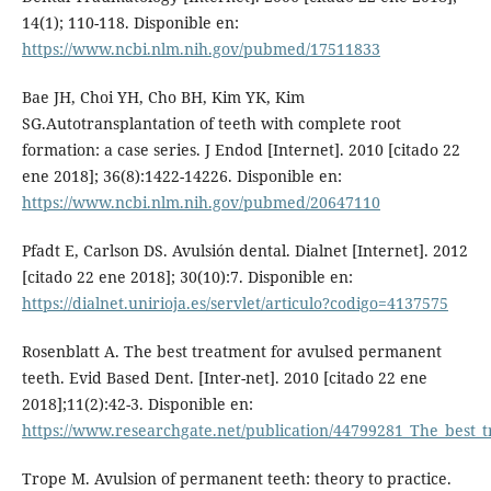
14(1); 110-118. Disponible en:
https://www.ncbi.nlm.nih.gov/pubmed/17511833
Bae JH, Choi YH, Cho BH, Kim YK, Kim
SG.Autotransplantation of teeth with complete root
formation: a case series. J Endod [Internet]. 2010 [citado 22
ene 2018]; 36(8):1422-14226. Disponible en:
https://www.ncbi.nlm.nih.gov/pubmed/20647110
Pfadt E, Carlson DS. Avulsión dental. Dialnet [Internet]. 2012
[citado 22 ene 2018]; 30(10):7. Disponible en:
https://dialnet.unirioja.es/servlet/articulo?codigo=4137575
Rosenblatt A. The best treatment for avulsed permanent
teeth. Evid Based Dent. [Inter-net]. 2010 [citado 22 ene
2018];11(2):42-3. Disponible en:
https://www.researchgate.net/publication/44799281_The_best_
Trope M. Avulsion of permanent teeth: theory to practice.