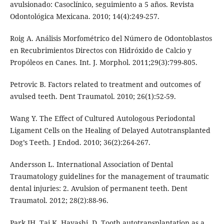
avulsionado: Casoclínico, seguimiento a 5 años. Revista
Odontológica Mexicana. 2010; 14(4):249-257.
Roig A. Análisis Morfométrico del Número de Odontoblastos
en Recubrimientos Directos con Hidróxido de Calcio y
Propóleos en Canes. Int. J. Morphol. 2011;29(3):799-805.
Petrovic B. Factors related to treatment and outcomes of
avulsed teeth. Dent Traumatol. 2010; 26(1):52-59.
Wang Y. The Effect of Cultured Autologous Periodontal
Ligament Cells on the Healing of Delayed Autotransplanted
Dog’s Teeth. J Endod. 2010; 36(2):264-267.
Andersson L. International Association of Dental
Traumatology guidelines for the management of traumatic
dental injuries: 2. Avulsion of permanent teeth. Dent
Traumatol. 2012; 28(2):88-96.
Park JH, Tai K, Hayashi, D. Tooth autotransplantation as a