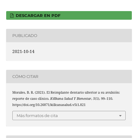
DESCARGAR EN PDF
PUBLICADO
2021-10-14
CÓMO CITAR
Morales, B. R. (2021). El Reimplante dentario ulterior a su avulsión:
reporte de caso clínico.
Killkana Salud Y Bienestar
,
5
(1), 99–110.
https://doi.org/10.26871/killcanasalud.v5i1.821
Más formatos de cita