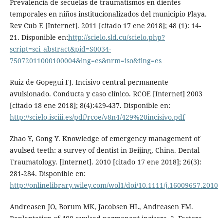
Prevalencia de secuelas de traumatismos en dientes
temporales en niños institucionalizados del municipio Playa.
Rev Cub E [Internet]. 2011 [citado 17 ene 2018]; 48 (1): 14-
21. Disponible en:
http://scielo.sld.cu/scielo.php?
script=sci_abstract&pid=S0034-
75072011000100004&lng=es&nrm=iso&tlng=es
Ruiz de Gopegui-FJ. Incisivo central permanente
avulsionado. Conducta y caso clínico. RCOE [Internet] 2003
[citado 18 ene 2018]; 8(4):429-437. Disponible en:
http://scielo.isciii.es/pdf/rcoe/v8n4/429%20incisivo.pdf
Zhao Y, Gong Y. Knowledge of emergency management of
avulsed teeth: a survey of dentist in Beijing, China. Dental
Traumatology. [Internet]. 2010 [citado 17 ene 2018]; 26(3):
281-284. Disponible en:
http://onlinelibrary.wiley.com/wol1/doi/10.1111/j.16009657.2010
Andreasen JO, Borum MK, Jacobsen HL, Andreasen FM.