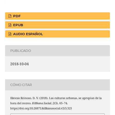
PDF
EPUB
AUDIO ESPAÑOL
PUBLICADO
2018-10-04
CÓMO CITAR
Illescas Reinoso, D. V. (2018). Las culturas urbanas, se apropian de la
hora del recreo.
Killkana Social
,
2
(3), 65–74.
https://doi.org/10.26871/killkanasocial.v2i3.325