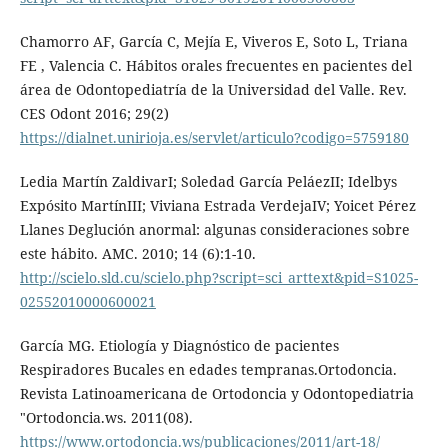
Chamorro AF, García C, Mejía E, Viveros E, Soto L, Triana
FE , Valencia C. Hábitos orales frecuentes en pacientes del
área de Odontopediatría de la Universidad del Valle. Rev.
CES Odont 2016; 29(2)
https://dialnet.unirioja.es/servlet/articulo?codigo=5759180
Ledia Martín ZaldivarI; Soledad García PeláezII; Idelbys
Expósito MartínIII; Viviana Estrada VerdejaIV; Yoicet Pérez
Llanes Deglución anormal: algunas consideraciones sobre
este hábito. AMC. 2010; 14 (6):1-10.
http://scielo.sld.cu/scielo.php?script=sci_arttext&pid=S1025-
02552010000600021
García MG. Etiología y Diagnóstico de pacientes
Respiradores Bucales en edades tempranas.Ortodoncia.
Revista Latinoamericana de Ortodoncia y Odontopediatria
"Ortodoncia.ws. 2011(08).
https://www.ortodoncia.ws/publicaciones/2011/art-18/