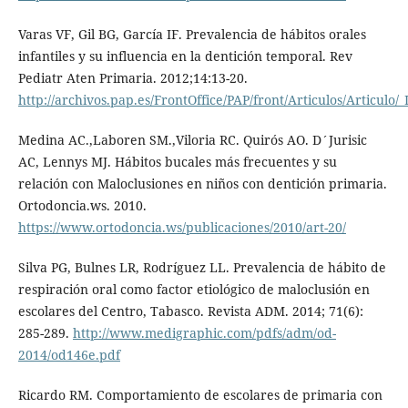
Varas VF, Gil BG, García IF. Prevalencia de hábitos orales
infantiles y su influencia en la dentición temporal. Rev
Pediatr Aten Primaria. 2012;14:13-20.
http://archivos.pap.es/FrontOffice/PAP/front/Articulos/Artic
Medina AC.,Laboren SM.,Viloria RC. Quirós AO. D´Jurisic
AC, Lennys MJ. Hábitos bucales más frecuentes y su
relación con Maloclusiones en niños con dentición primaria.
Ortodoncia.ws. 2010.
https://www.ortodoncia.ws/publicaciones/2010/art-20/
Silva PG, Bulnes LR, Rodríguez LL. Prevalencia de hábito de
respiración oral como factor etiológico de maloclusión en
escolares del Centro, Tabasco. Revista ADM. 2014; 71(6):
285-289.
http://www.medigraphic.com/pdfs/adm/od-
2014/od146e.pdf
Ricardo RM. Comportamiento de escolares de primaria con