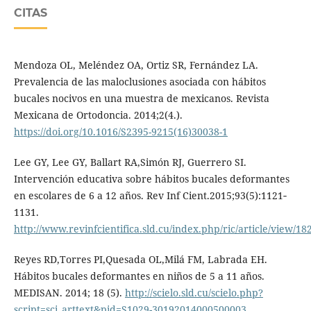
CITAS
Mendoza OL, Meléndez OA, Ortiz SR, Fernández LA.
Prevalencia de las maloclusiones asociada con hábitos
bucales nocivos en una muestra de mexicanos. Revista
Mexicana de Ortodoncia. 2014;2(4.).
https://doi.org/10.1016/S2395-9215(16)30038-1
Lee GY, Lee GY, Ballart RA,Simón RJ, Guerrero SI.
Intervención educativa sobre hábitos bucales deformantes
en escolares de 6 a 12 años. Rev Inf Cient.2015;93(5):1121‐
1131.
http://www.revinfcientifica.sld.cu/index.php/ric/article/view/18
Reyes RD,Torres PI,Quesada OL,Milá FM, Labrada EH.
Hábitos bucales deformantes en niños de 5 a 11 años.
MEDISAN. 2014; 18 (5).
http://scielo.sld.cu/scielo.php?
script=sci_arttext&pid=S1029-30192014000500003