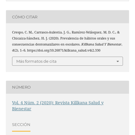
CÓMO CITAR
Crespo, C. M., Carrasco-Aulestia, J. G., Ramírez-Velásquez, M. D. C., &
Chicaiza-Sánchez, H. J. (2020). Prevalencia de hábitos orales y sus
consecuencias dentomaxilares en escolares.
Killkana Salud Y Bienestar
,
4
(2), 1–6. https://doi.org/10.26871/killcana_salud.v4i2.330
Más formatos de cita
NÚMERO
Vol. 4 Núm. 2 (2020): Revista Killkana Salud y
Bienestar
SECCIÓN