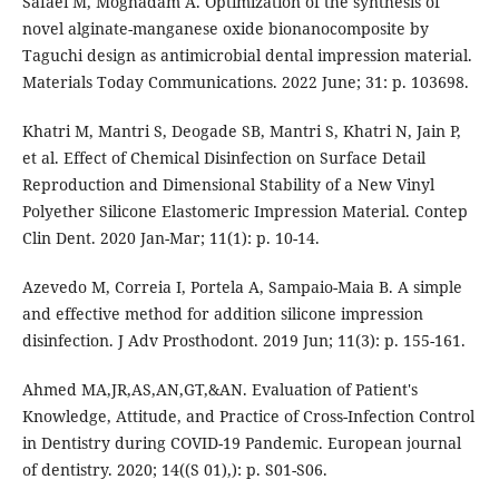
Safaei M, Moghadam A. Optimization of the synthesis of
novel alginate-manganese oxide bionanocomposite by
Taguchi design as antimicrobial dental impression material.
Materials Today Communications. 2022 June; 31: p. 103698.
Khatri M, Mantri S, Deogade SB, Mantri S, Khatri N, Jain P,
et al. Effect of Chemical Disinfection on Surface Detail
Reproduction and Dimensional Stability of a New Vinyl
Polyether Silicone Elastomeric Impression Material. Contep
Clin Dent. 2020 Jan-Mar; 11(1): p. 10-14.
Azevedo M, Correia I, Portela A, Sampaio-Maia B. A simple
and effective method for addition silicone impression
disinfection. J Adv Prosthodont. 2019 Jun; 11(3): p. 155-161.
Ahmed MA,JR,AS,AN,GT,&AN. Evaluation of Patient's
Knowledge, Attitude, and Practice of Cross-Infection Control
in Dentistry during COVID-19 Pandemic. European journal
of dentistry. 2020; 14((S 01),): p. S01-S06.