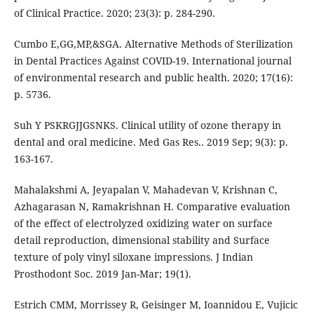
of Clinical Practice. 2020; 23(3): p. 284-290.
Cumbo E,GG,MP,&SGA. Alternative Methods of Sterilization
in Dental Practices Against COVID-19. International journal
of environmental research and public health. 2020; 17(16):
p. 5736.
Suh Y PSKRGJJGSNKS. Clinical utility of ozone therapy in
dental and oral medicine. Med Gas Res.. 2019 Sep; 9(3): p.
163-167.
Mahalakshmi A, Jeyapalan V, Mahadevan V, Krishnan C,
Azhagarasan N, Ramakrishnan H. Comparative evaluation
of the effect of electrolyzed oxidizing water on surface
detail reproduction, dimensional stability and Surface
texture of poly vinyl siloxane impressions. J Indian
Prosthodont Soc. 2019 Jan-Mar; 19(1).
Estrich CMM, Morrissey R, Geisinger M, Ioannidou E, Vujicic