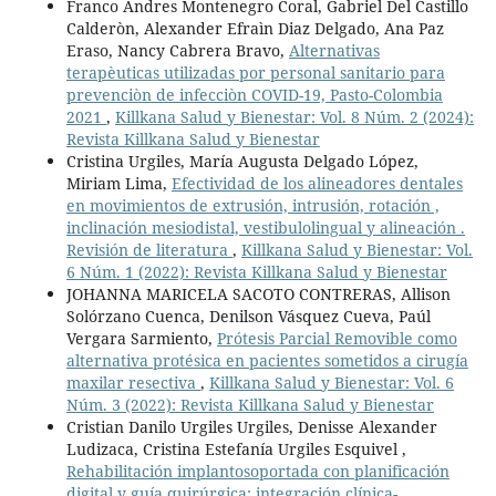
Franco Andres Montenegro Coral, Gabriel Del Castillo
Calderòn, Alexander Efraìn Diaz Delgado, Ana Paz
Eraso, Nancy Cabrera Bravo,
Alternativas
terapèuticas utilizadas por personal sanitario para
prevenciòn de infecciòn COVID-19, Pasto-Colombia
2021
,
Killkana Salud y Bienestar: Vol. 8 Núm. 2 (2024):
Revista Killkana Salud y Bienestar
Cristina Urgiles, María Augusta Delgado López,
Miriam Lima,
Efectividad de los alineadores dentales
en movimientos de extrusión, intrusión, rotación ,
inclinación mesiodistal, vestibulolingual y alineación .
Revisión de literatura
,
Killkana Salud y Bienestar: Vol.
6 Núm. 1 (2022): Revista Killkana Salud y Bienestar
JOHANNA MARICELA SACOTO CONTRERAS, Allison
Solórzano Cuenca, Denilson Vásquez Cueva, Paúl
Vergara Sarmiento,
Prótesis Parcial Removible como
alternativa protésica en pacientes sometidos a cirugía
maxilar resectiva
,
Killkana Salud y Bienestar: Vol. 6
Núm. 3 (2022): Revista Killkana Salud y Bienestar
Cristian Danilo Urgiles Urgiles, Denisse Alexander
Ludizaca, Cristina Estefanía Urgiles Esquivel ,
Rehabilitación implantosoportada con planificación
digital y guía quirúrgica: integración clínica-