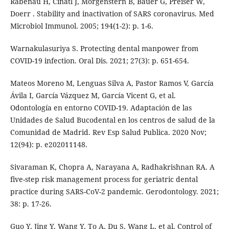
Rabenau H, Cinatl J, Morgenstern B, Bauer G, Preiser W,
Doerr . Stability and inactivation of SARS coronavirus. Med
Microbiol Immunol. 2005; 194(1-2): p. 1-6.
Warnakulasuriya S. Protecting dental manpower from
COVID-19 infection. Oral Dis. 2021; 27(3): p. 651-654.
Mateos Moreno M, Lenguas Silva A, Pastor Ramos V, García
Ávila I, García Vázquez M, García Vicent G, et al.
Odontología en entorno COVID-19. Adaptación de las
Unidades de Salud Bucodental en los centros de salud de la
Comunidad de Madrid. Rev Esp Salud Publica. 2020 Nov;
12(94): p. e202011148.
Sivaraman K, Chopra A, Narayana A, Radhakrishnan RA. A
five-step risk management process for geriatric dental
practice during SARS-CoV-2 pandemic. Gerodontology. 2021;
38: p. 17-26.
Guo Y, Jing Y, Wang Y, To A, Du S, Wang L, et al. Control of