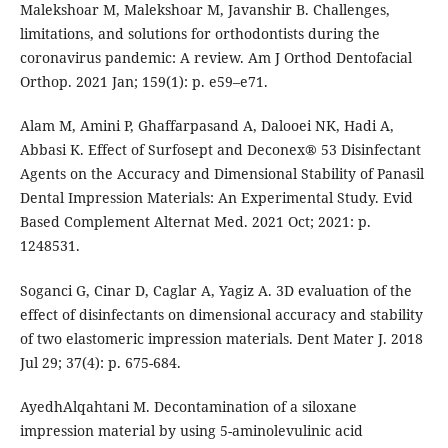
Malekshoar M, Malekshoar M, Javanshir B. Challenges,
limitations, and solutions for orthodontists during the
coronavirus pandemic: A review. Am J Orthod Dentofacial
Orthop. 2021 Jan; 159(1): p. e59–e71.
Alam M, Amini P, Ghaffarpasand A, Dalooei NK, Hadi A,
Abbasi K. Effect of Surfosept and Deconex® 53 Disinfectant
Agents on the Accuracy and Dimensional Stability of Panasil
Dental Impression Materials: An Experimental Study. Evid
Based Complement Alternat Med. 2021 Oct; 2021: p.
1248531.
Soganci G, Cinar D, Caglar A, Yagiz A. 3D evaluation of the
effect of disinfectants on dimensional accuracy and stability
of two elastomeric impression materials. Dent Mater J. 2018
Jul 29; 37(4): p. 675-684.
AyedhAlqahtani M. Decontamination of a siloxane
impression material by using 5-aminolevulinic acid