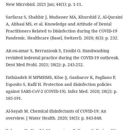
New Microbiol. 2021 Jan; 44(1): p. 1-11.
Sarfaraz S, Shabbir J, Mudasser MA, Khurshid Z, Al-Quraini
A, Abbasi MS, et al. Knowledge and Attitude of Dental
Practitioners Related to Disinfection during the COVID-19
Pandemic. Healthcare (Basel, Switzerl). 2020; 8(3): p. 232.
Ait-ou-amar S, Berrazzouk S, Ennibi O. Handwashing
revisited indental practice during the COVID-19 outbreak.
Dent Med Probl. 2021; 58(2): p. 243-252.
Fathizadeh H MPMHMS, Köse Ş, Ganbarov K, Pagliano P,
Esposito S, Kafil H. Protection and disinfection policies
against SARS-CoV-2 (COVID-19). Infez Med. 2020; 28(2): p.
185-191.
Al-Sayah M. Chemical disinfectants of COVID-19: An
overview. J Water Health. 2020; 18(5): p. 843-848.