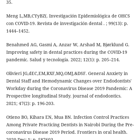
35.
Meng L,MB,CYyBZ(. Investigación Epidemiológica de OHCS
con COVID-19. Revista de investigación dental . ; 99(13): p.
1444–1452.
Benahmed AG, Gasmi A, Anzar W, Arshad M, Bjørklund G.
Improving safety in dental practices during the COVID-19
pandemic. Salud y tecnología. 2022; 12(1): p. 205–214.
Olivieri JG,dEC,EM,RXF,MQ,OMJ,&DSF. General Anxiety in
Dental Staff and Hemodynamic Changes over Endodontists'
Workday during the Coronavirus Disease 2019 Pandemic: A
Prospective longitudinal Study. journal of endodontics.
2021; 47(2): p. 196-203.
Otieno BO, Kihara EN, Mua BN. Infection Control Practices
Among Private Practicing Dentists in Nairobi During the Pre-
coronavirus Disease 2019 Period. Frontiers in oral health.
2020 Dec; 1: p. 587603.