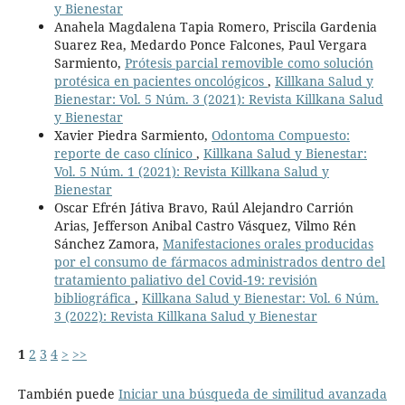
y Bienestar
Anahela Magdalena Tapia Romero, Priscila Gardenia
Suarez Rea, Medardo Ponce Falcones, Paul Vergara
Sarmiento,
Prótesis parcial removible como solución
protésica en pacientes oncológicos
,
Killkana Salud y
Bienestar: Vol. 5 Núm. 3 (2021): Revista Killkana Salud
y Bienestar
Xavier Piedra Sarmiento,
Odontoma Compuesto:
reporte de caso clínico
,
Killkana Salud y Bienestar:
Vol. 5 Núm. 1 (2021): Revista Killkana Salud y
Bienestar
Oscar Efrén Játiva Bravo, Raúl Alejandro Carrión
Arias, Jefferson Anibal Castro Vásquez, Vilmo Rén
Sánchez Zamora,
Manifestaciones orales producidas
por el consumo de fármacos administrados dentro del
tratamiento paliativo del Covid-19: revisión
bibliográfica
,
Killkana Salud y Bienestar: Vol. 6 Núm.
3 (2022): Revista Killkana Salud y Bienestar
1
2
3
4
>
>>
También puede
Iniciar una búsqueda de similitud avanzada