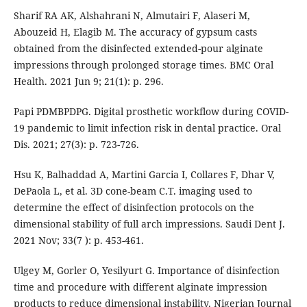
Sharif RA AK, Alshahrani N, Almutairi F, Alaseri M,
Abouzeid H, Elagib M. The accuracy of gypsum casts
obtained from the disinfected extended-pour alginate
impressions through prolonged storage times. BMC Oral
Health. 2021 Jun 9; 21(1): p. 296.
Papi PDMBPDPG. Digital prosthetic workflow during COVID-
19 pandemic to limit infection risk in dental practice. Oral
Dis. 2021; 27(3): p. 723-726.
Hsu K, Balhaddad A, Martini Garcia I, Collares F, Dhar V,
DePaola L, et al. 3D cone-beam C.T. imaging used to
determine the effect of disinfection protocols on the
dimensional stability of full arch impressions. Saudi Dent J.
2021 Nov; 33(7 ): p. 453-461.
Ulgey M, Gorler O, Yesilyurt G. Importance of disinfection
time and procedure with different alginate impression
products to reduce dimensional instability. Nigerian Journal