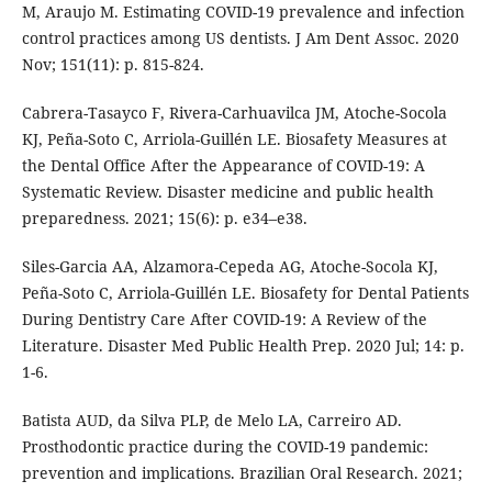
M, Araujo M. Estimating COVID-19 prevalence and infection
control practices among US dentists. J Am Dent Assoc. 2020
Nov; 151(11): p. 815-824.
Cabrera-Tasayco F, Rivera-Carhuavilca JM, Atoche-Socola
KJ, Peña-Soto C, Arriola-Guillén LE. Biosafety Measures at
the Dental Office After the Appearance of COVID-19: A
Systematic Review. Disaster medicine and public health
preparedness. 2021; 15(6): p. e34–e38.
Siles-Garcia AA, Alzamora-Cepeda AG, Atoche-Socola KJ,
Peña-Soto C, Arriola-Guillén LE. Biosafety for Dental Patients
During Dentistry Care After COVID-19: A Review of the
Literature. Disaster Med Public Health Prep. 2020 Jul; 14: p.
1-6.
Batista AUD, da Silva PLP, de Melo LA, Carreiro AD.
Prosthodontic practice during the COVID-19 pandemic:
prevention and implications. Brazilian Oral Research. 2021;