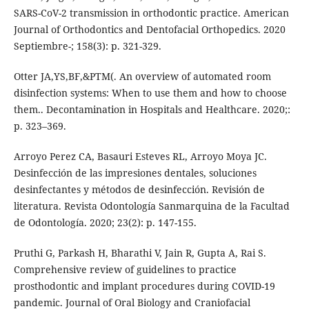
SARS-CoV-2 transmission in orthodontic practice. American
Journal of Orthodontics and Dentofacial Orthopedics. 2020
Septiembre-; 158(3): p. 321-329.
Otter JA,YS,BF,&PTM(. An overview of automated room
disinfection systems: When to use them and how to choose
them.. Decontamination in Hospitals and Healthcare. 2020;:
p. 323–369.
Arroyo Perez CA, Basauri Esteves RL, Arroyo Moya JC.
Desinfección de las impresiones dentales, soluciones
desinfectantes y métodos de desinfección. Revisión de
literatura. Revista Odontología Sanmarquina de la Facultad
de Odontología. 2020; 23(2): p. 147-155.
Pruthi G, Parkash H, Bharathi V, Jain R, Gupta A, Rai S.
Comprehensive review of guidelines to practice
prosthodontic and implant procedures during COVID-19
pandemic. Journal of Oral Biology and Craniofacial