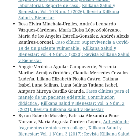
laboratorial. Reporte de caso
,
Killkana Salud y
Bienestar: Vol. 10 Núm. 1 (2026): Revista Killkana
Salud y Bienestar
Rosa Elvira Minchala-Urgilés, Andrés Leonardo
Vázquez-Cárdenas, María Eloisa López-Solórzano,
María de los Ángeles Estrella-González, Andrés Alexis
Ramírez-Coronel,
Caso clínico: Supervivencia a Covid-
19 de un paciente vulnerable
,
Killkana Salud y
Bienestar: Vol. 4 Núm. 3 (2020): Revista Killkana Salud
y Bienestar
Anggie Verónica Aguilar Campoverde, Yessenia
Maribel Armijos Ordóñez, Claudia Mercedes Cevallos
Ludeña, Liliana Elizabeth Picoita Castro, Tatiana
Isabel Luna Salinas, Luna Salinas Tatiana Isabel,
Amparo Mireya Castillo Granda,
Fases clínicas para el
manejo de un paciente edéntulo: Contribución
didáctica
,
Killkana Salud y Bienestar: Vol. 5 Núm. 3
(2021): Revista Killkana Salud y Bienestar
Byron Roberto Morales, Patricia Alexandra Pinos
Narváez, María Augusta Cordero López,
Adhesión de
fragmentos dentales con collage
,
Killkana Salud y
Bienestar: Vol. 1 Núm. 3 (2017): Revista Killkana Salud