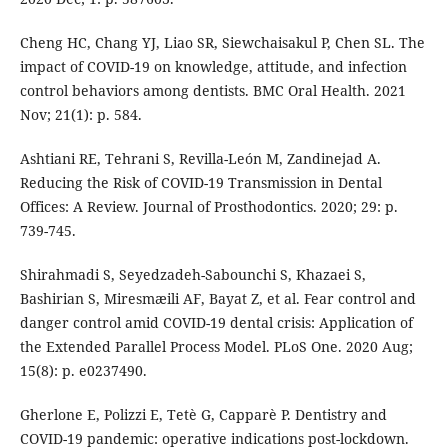
Cheng HC, Chang YJ, Liao SR, Siewchaisakul P, Chen SL. The
impact of COVID-19 on knowledge, attitude, and infection
control behaviors among dentists. BMC Oral Health. 2021
Nov; 21(1): p. 584.
Ashtiani RE, Tehrani S, Revilla-León M, Zandinejad A.
Reducing the Risk of COVID-19 Transmission in Dental
Offices: A Review. Journal of Prosthodontics. 2020; 29: p.
739-745.
Shirahmadi S, Seyedzadeh-Sabounchi S, Khazaei S,
Bashirian S, Miresmæili AF, Bayat Z, et al. Fear control and
danger control amid COVID-19 dental crisis: Application of
the Extended Parallel Process Model. PLoS One. 2020 Aug;
15(8): p. e0237490.
Gherlone E, Polizzi E, Tetè G, Capparè P. Dentistry and
COVID-19 pandemic: operative indications post-lockdown.