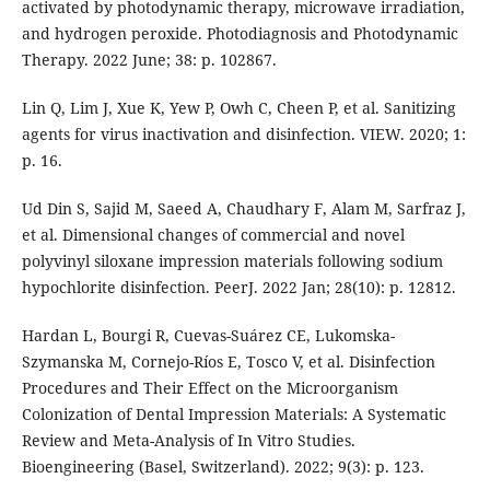
activated by photodynamic therapy, microwave irradiation,
and hydrogen peroxide. Photodiagnosis and Photodynamic
Therapy. 2022 June; 38: p. 102867.
Lin Q, Lim J, Xue K, Yew P, Owh C, Cheen P, et al. Sanitizing
agents for virus inactivation and disinfection. VIEW. 2020; 1:
p. 16.
Ud Din S, Sajid M, Saeed A, Chaudhary F, Alam M, Sarfraz J,
et al. Dimensional changes of commercial and novel
polyvinyl siloxane impression materials following sodium
hypochlorite disinfection. PeerJ. 2022 Jan; 28(10): p. 12812.
Hardan L, Bourgi R, Cuevas-Suárez CE, Lukomska-
Szymanska M, Cornejo-Ríos E, Tosco V, et al. Disinfection
Procedures and Their Effect on the Microorganism
Colonization of Dental Impression Materials: A Systematic
Review and Meta-Analysis of In Vitro Studies.
Bioengineering (Basel, Switzerland). 2022; 9(3): p. 123.