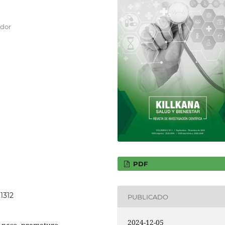
ador
PDF
.1312
PUBLICADO
2024-12-05