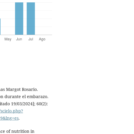
nas Margot Rosario.
ón durante el embarazo.
itado 19/03/2024]; 60(2):
/scielo.php?
09&lng=es
.
e of nutrition in