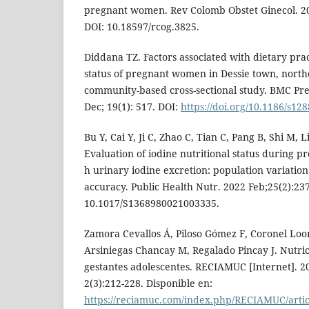
pregnant women. Rev Colomb Obstet Ginecol. 20
DOI: 10.18597/rcog.3825.
Diddana TZ. Factors associated with dietary prac
status of pregnant women in Dessie town, north
community-based cross-sectional study. BMC Pre
Dec; 19(1): 517. DOI:
https://doi.org/10.1186/s12
Bu Y, Cai Y, Ji C, Zhao C, Tian C, Pang B, Shi M, L
Evaluation of iodine nutritional status during 
h urinary iodine excretion: population variatio
accuracy. Public Health Nutr. 2022 Feb;25(2):237
10.1017/S1368980021003335.
Zamora Cevallos Á, Piloso Gómez F, Coronel Loo
Arsiniegas Chancay M, Regalado Pincay J. Nutric
gestantes adolescentes. RECIAMUC [Internet]. 20
2(3):212-228. Disponible en:
https://reciamuc.com/index.php/RECIAMUC/artic