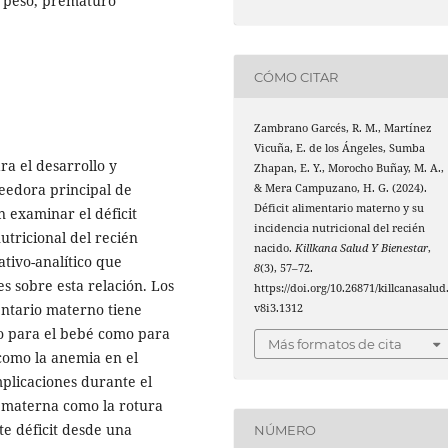
o peso, prematuro
CÓMO CITAR
Zambrano Garcés, R. M., Martínez
Vicuña, E. de los Ángeles, Sumba
ra el desarrollo y
Zhapan, E. Y., Morocho Buñay, M. A.,
veedora principal de
& Mera Campuzano, H. G. (2024).
Déficit alimentario materno y su
en examinar el déficit
incidencia nutricional del recién
utricional del recién
nacido.
Killkana Salud Y Bienestar
,
ativo-analítico que
8
(3), 57–72.
es sobre esta relación. Los
https://doi.org/10.26871/killcanasalud
entario materno tiene
v8i3.1312
to para el bebé como para
Más formatos de cita
 como la anemia en el
plicaciones durante el
d materna como la rotura
te déficit desde una
NÚMERO