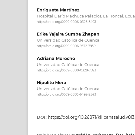
Enriqueta Martínez
Hospital Darío Machuca Palacios, La Troncal, Ecu
https://orcid.org/0009-0006-0326-8493
Erika Yajaira Sumba Zhapan
Universidad Católica de Cuenca
https://orcid.org/0009-0006-9572-7959
Adriana Morocho
Universidad Católica de Cuenca
https://orcid.org/0009-0000-0328-7893
Hipólito Mera
Universidad Católica de Cuenca
https://orcid.org/0009-0005-6492-2543
DOI:
https://doi.org/10.26871/killcanasalud.v8i3