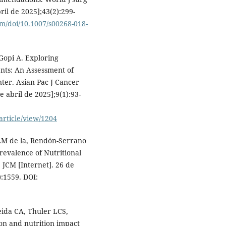
ril de 2025];43(2):299-
com/doi/10.1007/s00268-018-
Gopi A. Exploring
nts: An Assessment of
nter. Asian Pac J Cancer
e abril de 2025];9(1):93-
rticle/view/1204
LM de la, Rendón-Serrano
revalence of Nutritional
 JCM [Internet]. 26 de
):1559. DOI:
eida CA, Thuler LCS,
ion and nutrition impact