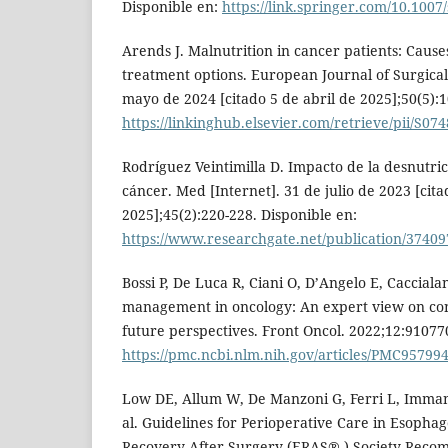
Disponible en:
https://link.springer.com/10.1007
Arends J. Malnutrition in cancer patients: Caus
treatment options. European Journal of Surgical
mayo de 2024 [citado 5 de abril de 2025];50(5):
https://linkinghub.elsevier.com/retrieve/pii/S0
Rodríguez Veintimilla D. Impacto de la desnutric
cáncer. Med [Internet]. 31 de julio de 2023 [cita
2025];45(2):220-228. Disponible en:
https://www.researchgate.net/publication/3740
Bossi P, De Luca R, Ciani O, D’Angelo E, Cacciala
management in oncology: An expert view on con
future perspectives. Front Oncol. 2022;12:91077
https://pmc.ncbi.nlm.nih.gov/articles/PMC957994
Low DE, Allum W, De Manzoni G, Ferri L, Imma
al. Guidelines for Perioperative Care in Esoph
Recovery After Surgery (ERAS® ) Society Recom