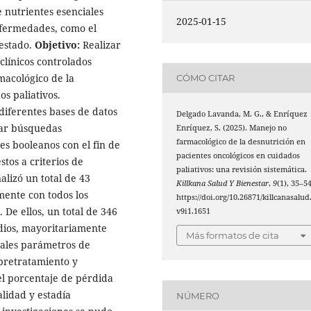
e nutrientes esenciales
2025-01-15
nfermedades, como el
 estado.
Objetivo:
Realizar
 clínicos controlados
macológico de la
CÓMO CITAR
s paliativos.
 diferentes bases de datos
Delgado Lavanda, M. G., & Enríquez
izar búsquedas
Enríquez, S. (2025). Manejo no
farmacológico de la desnutrición en
es booleanos con el fin de
pacientes oncológicos en cuidados
stos a criterios de
paliativos: una revisión sistemática.
alizó un total de 43
Killkana Salud Y Bienestar
,
9
(1), 35–54
mente con todos los
https://doi.org/10.26871/killcanasalud
 De ellos, un total de 346
v9i1.1651
udios, mayoritariamente
Más formatos de cita
pales parámetros de
pretratamiento y
 el porcentaje de pérdida
lidad y estadía
NÚMERO