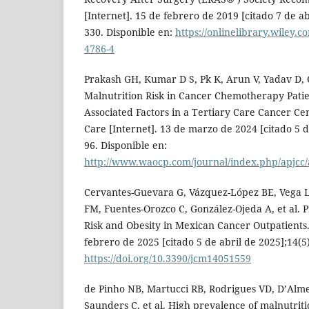
[Internet]. 15 de febrero de 2019 [citado 7 de ab
330. Disponible en:
https://onlinelibrary.wiley.
4786-4
Prakash GH, Kumar D S, Pk K, Arun V, Yadav D, 
Malnutrition Risk in Cancer Chemotherapy Patie
Associated Factors in a Tertiary Care Cancer Ce
Care [Internet]. 13 de marzo de 2024 [citado 5 d
96. Disponible en:
http://www.waocp.com/journal/index.php/apjcc/a
Cervantes-Guevara G, Vázquez-López BE, Vega 
FM, Fuentes-Orozco C, González-Ojeda A, et al. P
Risk and Obesity in Mexican Cancer Outpatients.
febrero de 2025 [citado 5 de abril de 2025];14(5
https://doi.org/10.3390/jcm14051559
de Pinho NB, Martucci RB, Rodrigues VD, D’Alm
Saunders C, et al. High prevalence of malnutrit