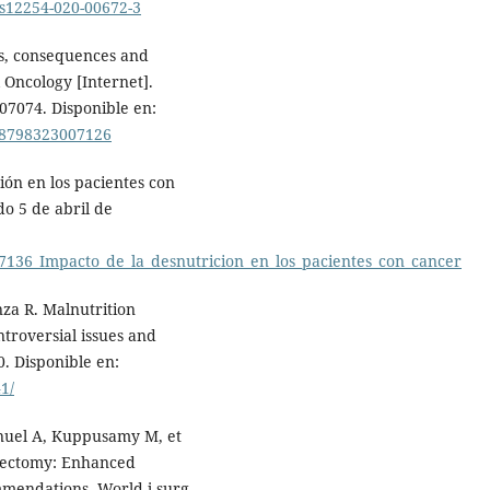
/s12254-020-00672-3
es, consequences and
 Oncology [Internet].
107074. Disponible en:
748798323007126
ión en los pacientes con
do 5 de abril de
97136_Impacto_de_la_desnutricion_en_los_pacientes_con_cancer
nza R. Malnutrition
troversial issues and
0. Disponible en:
1/
nuel A, Kuppusamy M, et
agectomy: Enhanced
mendations. World j surg