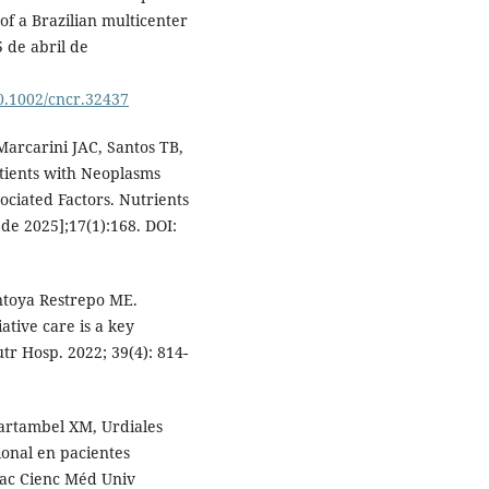
of a Brazilian multicenter
5 de abril de
10.1002/cncr.32437
arcarini JAC, Santos TB,
atients with Neoplasms
iated Factors. Nutrients
 de 2025];17(1):168. DOI:
ntoya Restrepo ME.
ative care is a key
r Hosp. 2022; 39(4): 814-
artambel XM, Urdiales
ional en pacientes
Fac Cienc Méd Univ