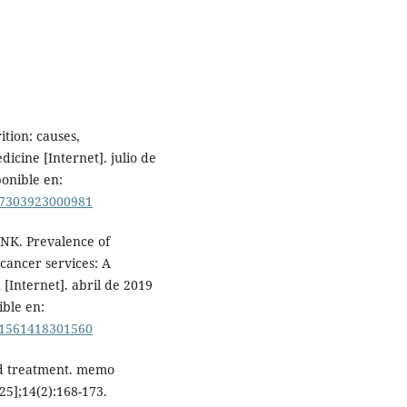
tion: causes,
cine [Internet]. julio de
ponible en:
357303923000981
s NK. Prevalence of
cancer services: A
 [Internet]. abril de 2019
ible en:
261561418301560
nd treatment. memo
025];14(2):168-173.