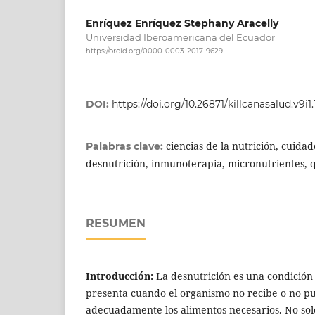
Enríquez Enríquez Stephany Aracelly
Universidad Iberoamericana del Ecuador
https://orcid.org/0000-0003-2017-9629
DOI:
https://doi.org/10.26871/killcanasalud.v9i1.
ciencias de la nutrición, cuidad
Palabras clave:
desnutrición, inmunoterapia, micronutrientes, 
RESUMEN
Introducción:
La desnutrición es una condición
presenta cuando el organismo no recibe o no 
adecuadamente los alimentos necesarios. No sol