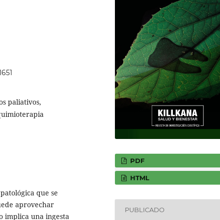
1651
os paliativos,
quimioterapia
PDF
HTML
 patológica que se
puede aprovechar
PUBLICADO
o implica una ingesta