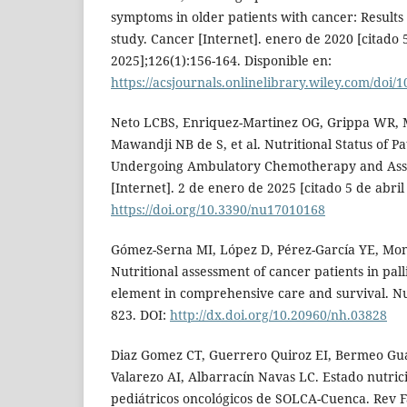
symptoms in older patients with cancer: Results 
study. Cancer [Internet]. enero de 2020 [citado 
2025];126(1):156-164. Disponible en:
https://acsjournals.onlinelibrary.wiley.com/doi/
Neto LCBS, Enriquez-Martinez OG, Grippa WR, M
Mawandji NB de S, et al. Nutritional Status of P
Undergoing Ambulatory Chemotherapy and Assoc
[Internet]. 2 de enero de 2025 [citado 5 de abril
https://doi.org/10.3390/nu17010168
Gómez-Serna MI, López D, Pérez-García YE, Mo
Nutritional assessment of cancer patients in palli
element in comprehensive care and survival. Nut
823. DOI:
http://dx.doi.org/10.20960/nh.03828
Diaz Gomez CT, Guerrero Quiroz EI, Bermeo Gu
Valarezo AI, Albarracín Navas LC. Estado nutric
pediátricos oncológicos de SOLCA-Cuenca. Rev 