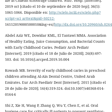
life in Chilean school-age children. Nutr. Hosp. [Internet].
2019 oct [citado el 10 de septiembre de 2020 Sep]; 36(5):
1061-1066. Disponible en:
http://scielo.isciii.es/scielo.php?
script=sci_arttext&pid=S0212-
16112019000500010&lng=es//
http://dx.doi.org/10.20960/nh.026
Abdel Aziz WE, Dowidar KML, El Tantawi MMA. Association
of Healthy Eating, Juice Consumption, and Bacterial Counts
with Early Childhood Caries. Pediatr Arch Pediatr
[Internet]. 2019 [citado el 18 de Julio de 2020l]; 26(8):497-
503. doi: 10.1016/j.arcped.2019.10.004
Kowash MB. Severity of early childhood caries in preschool
children attending Al-Ain Dental Centre, United Arab
Emirates. Eur Arch Paediatr Dent [Internet]. 2015 [citado el
28 de julio de 2020]; 16(4):319-324. doi:10.1007/s40368-014-
0164-6
Shi Z, Xie H, Wang P, Zhang Q, Wu Y, Chen E, et al. Oral
hygiene care for critically ill patients to prevent ventilator-