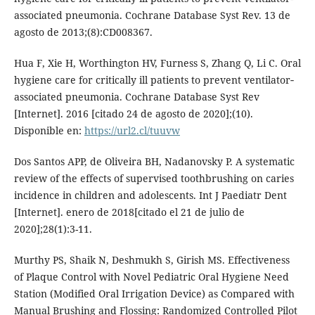
associated pneumonia. Cochrane Database Syst Rev. 13 de
agosto de 2013;(8):CD008367.
Hua F, Xie H, Worthington HV, Furness S, Zhang Q, Li C. Oral
hygiene care for critically ill patients to prevent ventilator‐
associated pneumonia. Cochrane Database Syst Rev
[Internet]. 2016 [citado 24 de agosto de 2020];(10).
Disponible en:
https://url2.cl/tuuvw
Dos Santos APP, de Oliveira BH, Nadanovsky P. A systematic
review of the effects of supervised toothbrushing on caries
incidence in children and adolescents. Int J Paediatr Dent
[Internet]. enero de 2018[citado el 21 de julio de
2020];28(1):3-11.
Murthy PS, Shaik N, Deshmukh S, Girish MS. Effectiveness
of Plaque Control with Novel Pediatric Oral Hygiene Need
Station (Modified Oral Irrigation Device) as Compared with
Manual Brushing and Flossing: Randomized Controlled Pilot