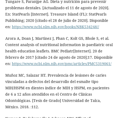
Tungare S, Paranjpe AG. Dieta y nutrición para prevenir
problemas dentales. [Actualizado el 11 de agosto de 2020].
En: StatPearls [Internet]. Treasure Island (FL): StatPearls
Publishing; 2020 [citado el 28 de julio de 2020]. Disponible
en:
https://www.ncbi.nlm.nih.gov/books/NBK534248//
Arora A, Doan J, Martinez J, Phan C, Kolt GS, Bhole S, et al.
Content analysis of nutritional information in paediatric oral
health education leaflets. BMC Pediatr[Internet]. 20 de
febrero de 2017 [citado 24 de agosto de 2020];17. Disponible
en:
https://www.ncbi.nlm.nih.gov/pmc/articles/PMC5319061/
Muñoz MC, Salazar HT. Prevalencia de lesiones de caries
vinculadas a defectos del desarrollo del esmalte tipo
MIH/HSPM en dientes índice de MIH y HSPM, en pacientes
de 6 a 12 años atendidos en el Centro de Clínicas
Odontológicas. [Tesis de Grado] Universidad de Talca,
México. 2018. :112.