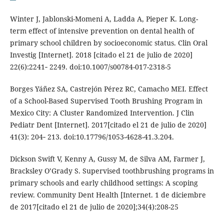
Winter J, Jablonski-Momeni A, Ladda A, Pieper K. Long-
term effect of intensive prevention on dental health of
primary school children by socioeconomic status. Clin Oral
Investig [Internet]. 2018 [citado el 21 de julio de 2020]
22(6):2241‐ 2249. doi:10.1007/s00784-017-2318-5
Borges Yáñez SA, Castrejón Pérez RC, Camacho MEI. Effect
of a School-Based Supervised Tooth Brushing Program in
Mexico City: A Cluster Randomized Intervention. J Clin
Pediatr Dent [Internet]. 2017[citado el 21 de julio de 2020]
41(3): 204‐ 213. doi:10.17796/1053-4628-41.3.204.
Dickson Swift V, Kenny A, Gussy M, de Silva AM, Farmer J,
Bracksley O’Grady S. Supervised toothbrushing programs in
primary schools and early childhood settings: A scoping
review. Community Dent Health [Internet. 1 de diciembre
de 2017[citado el 21 de julio de 2020];34(4):208-25