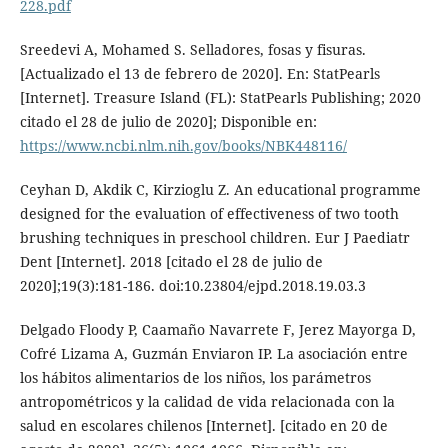
228.pdf
Sreedevi A, Mohamed S. Selladores, fosas y fisuras.
[Actualizado el 13 de febrero de 2020]. En: StatPearls
[Internet]. Treasure Island (FL): StatPearls Publishing; 2020
citado el 28 de julio de 2020]; Disponible en:
https://www.ncbi.nlm.nih.gov/books/NBK448116/
Ceyhan D, Akdik C, Kirzioglu Z. An educational programme
designed for the evaluation of effectiveness of two tooth
brushing techniques in preschool children. Eur J Paediatr
Dent [Internet]. 2018 [citado el 28 de julio de
2020];19(3):181-186. doi:10.23804/ejpd.2018.19.03.3
Delgado Floody P, Caamaño Navarrete F, Jerez Mayorga D,
Cofré Lizama A, Guzmán Enviaron IP. La asociación entre
los hábitos alimentarios de los niños, los parámetros
antropométricos y la calidad de vida relacionada con la
salud en escolares chilenos [Internet]. [citado en 20 de