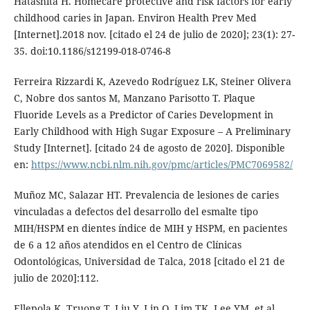
Hatashita H. Homecare protective and risk factors for early
childhood caries in Japan. Environ Health Prev Med
[Internet].2018 nov. [citado el 24 de julio de 2020]; 23(1): 27-
35. doi:10.1186/s12199-018-0746-8
Ferreira Rizzardi K, Azevedo Rodríguez LK, Steiner Olivera
C, Nobre dos santos M, Manzano Parisotto T. Plaque
Fluoride Levels as a Predictor of Caries Development in
Early Childhood with High Sugar Exposure – A Preliminary
Study [Internet]. [citado 24 de agosto de 2020]. Disponible
en:
https://www.ncbi.nlm.nih.gov/pmc/articles/PMC7069582/
Muñoz MC, Salazar HT. Prevalencia de lesiones de caries
vinculadas a defectos del desarrollo del esmalte tipo
MIH/HSPM en dientes índice de MIH y HSPM, en pacientes
de 6 a 12 años atendidos en el Centro de Clínicas
Odontológicas, Universidad de Talca, 2018 [citado el 21 de
julio de 2020]:112.
Ellepola K, Truong T, Liu Y, Lin Q, Lim TK, Lee YM, et al.