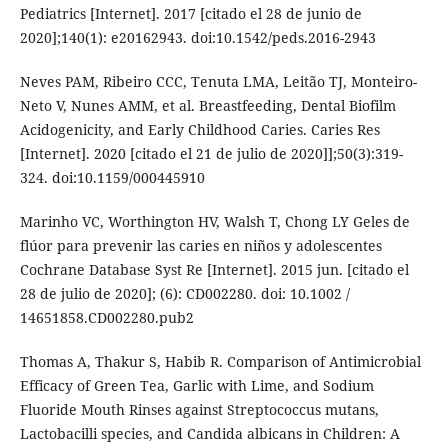
Pediatrics [Internet]. 2017 [citado el 28 de junio de
2020];140(1): e20162943. doi:10.1542/peds.2016-2943
Neves PAM, Ribeiro CCC, Tenuta LMA, Leitão TJ, Monteiro-
Neto V, Nunes AMM, et al. Breastfeeding, Dental Biofilm
Acidogenicity, and Early Childhood Caries. Caries Res
[Internet]. 2020 [citado el 21 de julio de 2020]];50(3):319-
324. doi:10.1159/000445910
Marinho VC, Worthington HV, Walsh T, Chong LY Geles de
flúor para prevenir las caries en niños y adolescentes
Cochrane Database Syst Re [Internet]. 2015 jun. [citado el
28 de julio de 2020]; (6): CD002280. doi: 10.1002 /
14651858.CD002280.pub2
Thomas A, Thakur S, Habib R. Comparison of Antimicrobial
Efficacy of Green Tea, Garlic with Lime, and Sodium
Fluoride Mouth Rinses against Streptococcus mutans,
Lactobacilli species, and Candida albicans in Children: A