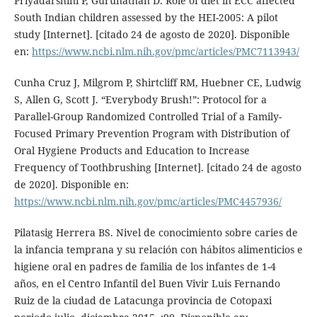
Priyadarshini P, Gurunathan D. Role of diet in ECC affected
South Indian children assessed by the HEI-2005: A pilot
study [Internet]. [citado 24 de agosto de 2020]. Disponible
en:
https://www.ncbi.nlm.nih.gov/pmc/articles/PMC7113943/
Cunha Cruz J, Milgrom P, Shirtcliff RM, Huebner CE, Ludwig
S, Allen G, Scott J. “Everybody Brush!”: Protocol for a
Parallel-Group Randomized Controlled Trial of a Family-
Focused Primary Prevention Program with Distribution of
Oral Hygiene Products and Education to Increase
Frequency of Toothbrushing [Internet]. [citado 24 de agosto
de 2020]. Disponible en:
https://www.ncbi.nlm.nih.gov/pmc/articles/PMC4457936/
Pilatasig Herrera BS. Nivel de conocimiento sobre caries de
la infancia temprana y su relación con hábitos alimenticios e
higiene oral en padres de familia de los infantes de 1-4
años, en el Centro Infantil del Buen Vivir Luis Fernando
Ruiz de la ciudad de Latacunga provincia de Cotopaxi