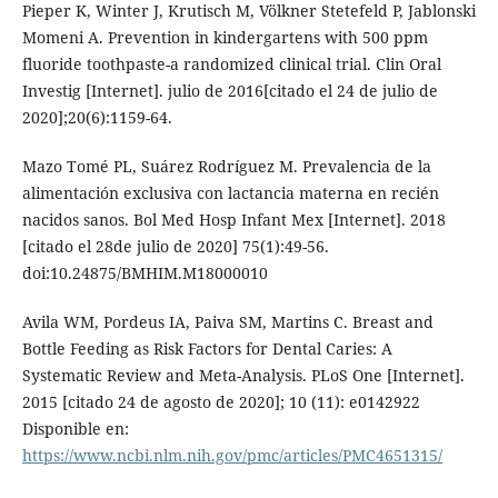
Pieper K, Winter J, Krutisch M, Völkner Stetefeld P, Jablonski
Momeni A. Prevention in kindergartens with 500 ppm
fluoride toothpaste-a randomized clinical trial. Clin Oral
Investig [Internet]. julio de 2016[citado el 24 de julio de
2020];20(6):1159-64.
Mazo Tomé PL, Suárez Rodríguez M. Prevalencia de la
alimentación exclusiva con lactancia materna en recién
nacidos sanos. Bol Med Hosp Infant Mex [Internet]. 2018
[citado el 28de julio de 2020] 75(1):49-56.
doi:10.24875/BMHIM.M18000010
Avila WM, Pordeus IA, Paiva SM, Martins C. Breast and
Bottle Feeding as Risk Factors for Dental Caries: A
Systematic Review and Meta-Analysis. PLoS One [Internet].
2015 [citado 24 de agosto de 2020]; 10 (11): e0142922
Disponible en:
https://www.ncbi.nlm.nih.gov/pmc/articles/PMC4651315/