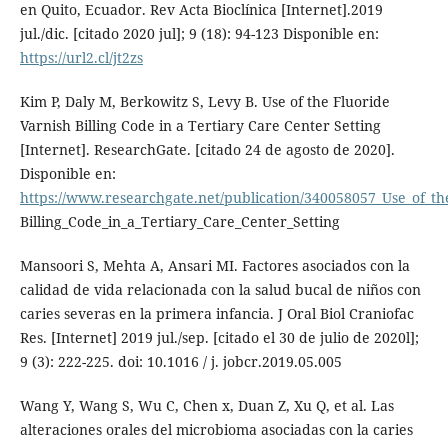
en Quito, Ecuador. Rev Acta Bioclínica [Internet].2019
jul./dic. [citado 2020 jul]; 9 (18): 94-123 Disponible en:
https://url2.cl/jt2zs
Kim P, Daly M, Berkowitz S, Levy B. Use of the Fluoride
Varnish Billing Code in a Tertiary Care Center Setting
[Internet]. ResearchGate. [citado 24 de agosto de 2020].
Disponible en:
https://www.researchgate.net/publication/340058057_Use_of_th
Billing_Code_in_a_Tertiary_Care_Center_Setting
Mansoori S, Mehta A, Ansari MI. Factores asociados con la
calidad de vida relacionada con la salud bucal de niños con
caries severas en la primera infancia. J Oral Biol Craniofac
Res. [Internet] 2019 jul./sep. [citado el 30 de julio de 2020l];
9 (3): 222-225. doi: 10.1016 / j. jobcr.2019.05.005
Wang Y, Wang S, Wu C, Chen x, Duan Z, Xu Q, et al. Las
alteraciones orales del microbioma asociadas con la caries