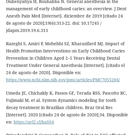
Oubenyahya H, Bouhabba N. General anesthesia in the
management of early childhood caries: an overview. J Dent
Anesth Pain Med [Internet]. diciembre de 2019 [citado 24
de agosto de 2020];19(6):313-22. doi: 10.17245 /
jdapm.2019.19.6.313
Razeghi S, Amiri P, Mohebbi SZ, Kharazifard MJ. Impact of
Health Promotion Interventions on Early Childhood Caries
Prevention in Children Aged 2–5 Years Receiving Dental
Treatment Under General Anesthesia [Internet]. [citado el
24 de agosto de 2020]. Disponible en:
https://www.ncbi.nlm.nih.gov/pmc/articles/PMC7055204/
Umeda JE, Chichakly K, Passos GF, Terada RSS, Pascotto RC,
Fujimaki M, et al. System dynamics modeling for tooth
decay treatment in Brazilian children. Braz Oral Res
[Internet]. 2020 [citado 24 de agosto de 2020];34. Disponible
en:
https://url2.cl/haSS4