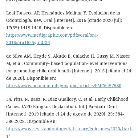
Leal Fonseca AP, Hernández Molinar Y. Evolución de la
Odontología. Rev. Oral [Internet]. 2016 [citado 2020 jul];
17(55):1418-1426. Disponible en:
https://www.medigraphic.com/pdfs/oral/ora-
2016/ora1655g.pdf33
de Silva AM, Hegde S, Akudo B, Calache H, Gussy M, Nasser
M, et al. Community‐ based population‐level interventions
for promoting child oral health [Internet]. 2016 [citado el 24
de 2020]. Disponible en:
https://www.ncbi.nlm.nih.gov/pmc/articles/PMC6457580
34. Pitts, N, Baez, R, Diaz Guallory, C, et al. Early Childhood
Caries: IAPD Bangkok Declaration. Int J Paediatr Dent
[Internet]. 2019 [citado el 24 de agosto de 2020]; 29: 384-
386.2028. Disponible en:
https://www.revistaodontopediatria.org/ediciones/2020/1/art-
1/