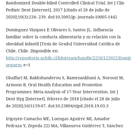
Randomized Double-blind Controlled Clinical Trial. Int J Clin
Pediatr Dent [internet]. 2017 [citado el 28 de julio de
2020];10(3):234‐ 239. doi:10.5005/jp- journals-10005-1442
Domínguez Vázquez P, Olivares S, Santos JL. Influencia
familiar sobre la conducta alimentaria y su relación con la
obesidad infantil [Tesis de Grado] Universidad Católica de
Chile. Chile. Disponible en:
http://repositorio.uchile.cl/bitstream/handle/2250/123925/Dom
sequenc
e=1
Ghaffari M, Rakhshanderou S, Ramezankhani A, Noroozi M,
Armoon B. Oral Health Education and Promotion
Programmes: Meta-Analysis of 17-Year Intervention. Int J
Dent Hyg [Internet]. febrero de 2018 [citado el 28 de julio
de 2020];16(1):59-67. doi:10.23804/ejpd.2018.19.03.3
Irigoyen Camacho ME, Luengas Aguirre MI, Amador
Pedraza Y, Zepeda 22) MA, Villanueva Gutiérrez T, Sánchez