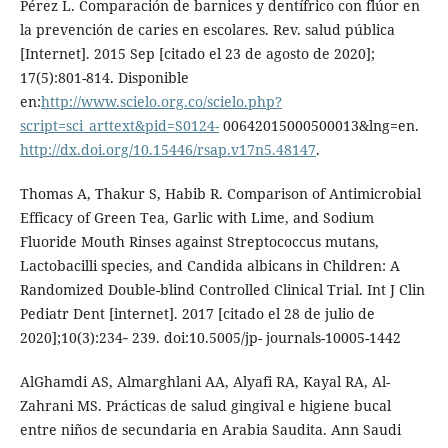
Pérez L. Comparación de barnices y dentífrico con flúor en
la prevención de caries en escolares. Rev. salud pública
[Internet]. 2015 Sep [citado el 23 de agosto de 2020];
17(5):801-814. Disponible
en:
http://www.scielo.org.co/scielo.php?
script=sci_arttext&pid=S0124-
00642015000500013&lng=en.
http://dx.doi.org/10.15446/rsap.v17n5.48147
.
Thomas A, Thakur S, Habib R. Comparison of Antimicrobial
Efficacy of Green Tea, Garlic with Lime, and Sodium
Fluoride Mouth Rinses against Streptococcus mutans,
Lactobacilli species, and Candida albicans in Children: A
Randomized Double-blind Controlled Clinical Trial. Int J Clin
Pediatr Dent [internet]. 2017 [citado el 28 de julio de
2020];10(3):234‐ 239. doi:10.5005/jp- journals-10005-1442
AlGhamdi AS, Almarghlani AA, Alyafi RA, Kayal RA, Al-
Zahrani MS. Prácticas de salud gingival e higiene bucal
entre niños de secundaria en Arabia Saudita. Ann Saudi