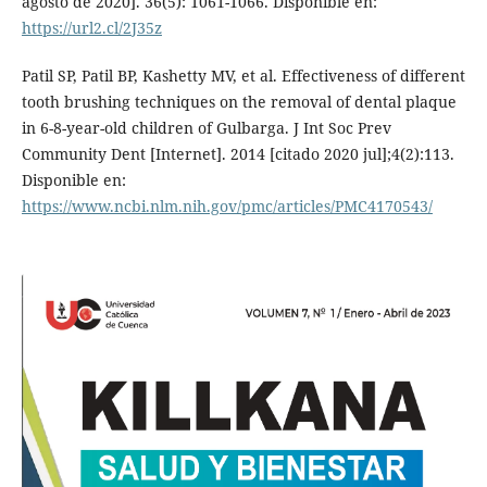
agosto de 2020]. 36(5): 1061-1066. Disponible en:
https://url2.cl/2J35z
Patil SP, Patil BP, Kashetty MV, et al. Effectiveness of different
tooth brushing techniques on the removal of dental plaque
in 6-8-year-old children of Gulbarga. J Int Soc Prev
Community Dent [Internet]. 2014 [citado 2020 jul];4(2):113.
Disponible en:
https://www.ncbi.nlm.nih.gov/pmc/articles/PMC4170543/