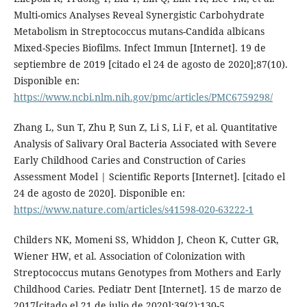
Multi-omics Analyses Reveal Synergistic Carbohydrate
Metabolism in Streptococcus mutans-Candida albicans
Mixed-Species Biofilms. Infect Immun [Internet]. 19 de
septiembre de 2019 [citado el 24 de agosto de 2020];87(10).
Disponible en:
https://www.ncbi.nlm.nih.gov/pmc/articles/PMC6759298/
Zhang L, Sun T, Zhu P, Sun Z, Li S, Li F, et al. Quantitative
Analysis of Salivary Oral Bacteria Associated with Severe
Early Childhood Caries and Construction of Caries
Assessment Model | Scientific Reports [Internet]. [citado el
24 de agosto de 2020]. Disponible en:
https://www.nature.com/articles/s41598-020-63222-1
Childers NK, Momeni SS, Whiddon J, Cheon K, Cutter GR,
Wiener HW, et al. Association of Colonization with
Streptococcus mutans Genotypes from Mothers and Early
Childhood Caries. Pediatr Dent [Internet]. 15 de marzo de
2017[citado el 21 de julio de 2020];39(2):130-5.