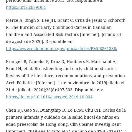
periodo julio- diciembre 2015. :90. Disponible en:
https://url2.cl/79DBc
Pierce A, Singh S, Lee JH, Grant C, Cruz de Jesús V, Schoroth
R. The Burden of Early Childhood Caries in Canadian
Children and Associated Risk Factors [Internet]. [citado 24
de agosto de 2020]. Disponible en:
https://www.ncbi.nlm.nih.gov/pmc/articles/PMC6861386/
Branger B, Camelot F, Droz D, Houbiers B, Marchalot A,
Bruel H, et al. Breastfeeding and early childhood caries.
Review of the literature, recommendations, and prevention.
Arch Pédiatrie [Internet]. 1 de noviembre de 2019[citado el
21 de julio de 2020];26(8):497-503. Disponible en:
https://doi.org/10.1016/j.arcped.2019.10.004
Chen KJ, Gao SS, Duangthip D, Lo ECM, Chu CH. Caries de la
primera infancia y cuidado de la salud bucal de niños en
edad preescolar de Hong Kong. Clin Cosmet Investig Dent
[Internet]. 2019 ene [citado el 21 de julio de 2020] 2019 (11):