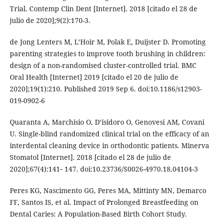
Trial. Contemp Clin Dent [Internet]. 2018 [citado el 28 de
julio de 2020];9(2):170-3.
de Jong Lenters M, L’Hoir M, Polak E, Duijster D. Promoting
parenting strategies to improve tooth brushing in children:
design of a non-randomised cluster-controlled trial. BMC
Oral Health [Internet] 2019 [citado el 20 de julio de
2020];19(1):210. Published 2019 Sep 6. doi:10.1186/s12903-
019-0902-6
Quaranta A, Marchisio O, D’isidoro O, Genovesi AM, Covani
U. Single-blind randomized clinical trial on the efficacy of an
interdental cleaning device in orthodontic patients. Minerva
Stomatol [Internet]. 2018 [citado el 28 de julio de
2020];67(4):141‐ 147. doi:10.23736/S0026-4970.18.04104-3
Peres KG, Nascimento GG, Peres MA, Mittinty MN, Demarco
FF, Santos IS, et al. Impact of Prolonged Breastfeeding on
Dental Caries: A Population-Based Birth Cohort Study.