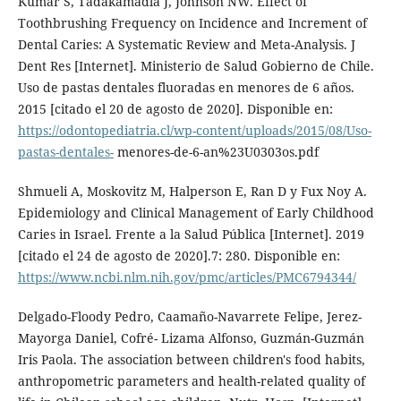
Kumar S, Tadakamadla J, Johnson NW. Effect of
Toothbrushing Frequency on Incidence and Increment of
Dental Caries: A Systematic Review and Meta-Analysis. J
Dent Res [Internet]. Ministerio de Salud Gobierno de Chile.
Uso de pastas dentales fluoradas en menores de 6 años.
2015 [citado el 20 de agosto de 2020]. Disponible en:
https://odontopediatria.cl/wp-content/uploads/2015/08/Uso-
pastas-dentales-
menores-de-6-an%23U0303os.pdf
Shmueli A, Moskovitz M, Halperson E, Ran D y Fux Noy A.
Epidemiology and Clinical Management of Early Childhood
Caries in Israel. Frente a la Salud Pública [Internet]. 2019
[citado el 24 de agosto de 2020].7: 280. Disponible en:
https://www.ncbi.nlm.nih.gov/pmc/articles/PMC6794344/
Delgado-Floody Pedro, Caamaño-Navarrete Felipe, Jerez-
Mayorga Daniel, Cofré- Lizama Alfonso, Guzmán-Guzmán
Iris Paola. The association between children's food habits,
anthropometric parameters and health-related quality of