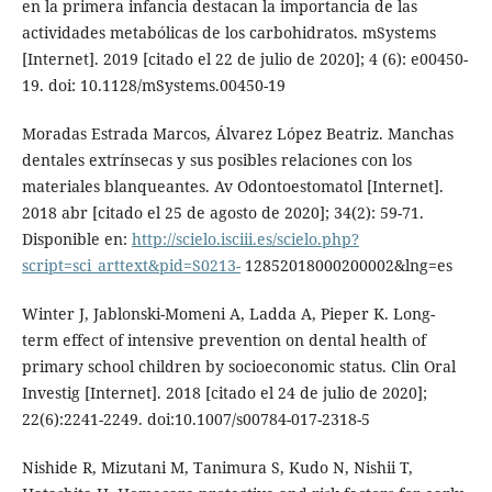
en la primera infancia destacan la importancia de las
actividades metabólicas de los carbohidratos. mSystems
[Internet]. 2019 [citado el 22 de julio de 2020]; 4 (6): e00450-
19. doi: 10.1128/mSystems.00450-19
Moradas Estrada Marcos, Álvarez López Beatriz. Manchas
dentales extrínsecas y sus posibles relaciones con los
materiales blanqueantes. Av Odontoestomatol [Internet].
2018 abr [citado el 25 de agosto de 2020]; 34(2): 59-71.
Disponible en:
http://scielo.isciii.es/scielo.php?
script=sci_arttext&pid=S0213-
12852018000200002&lng=es
Winter J, Jablonski-Momeni A, Ladda A, Pieper K. Long-
term effect of intensive prevention on dental health of
primary school children by socioeconomic status. Clin Oral
Investig [Internet]. 2018 [citado el 24 de julio de 2020];
22(6):2241-2249. doi:10.1007/s00784-017-2318-5
Nishide R, Mizutani M, Tanimura S, Kudo N, Nishii T,