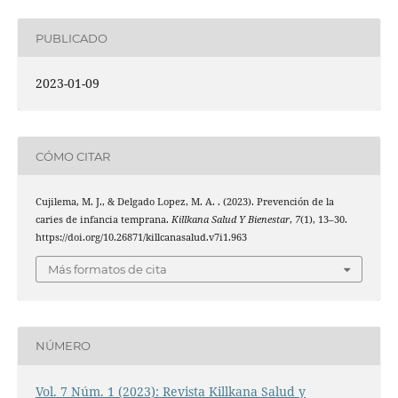
PUBLICADO
2023-01-09
CÓMO CITAR
Cujilema, M. J., & Delgado Lopez, M. A. . (2023). Prevención de la
caries de infancia temprana.
Killkana Salud Y Bienestar
,
7
(1), 13–30.
https://doi.org/10.26871/killcanasalud.v7i1.963
Más formatos de cita
NÚMERO
Vol. 7 Núm. 1 (2023): Revista Killkana Salud y