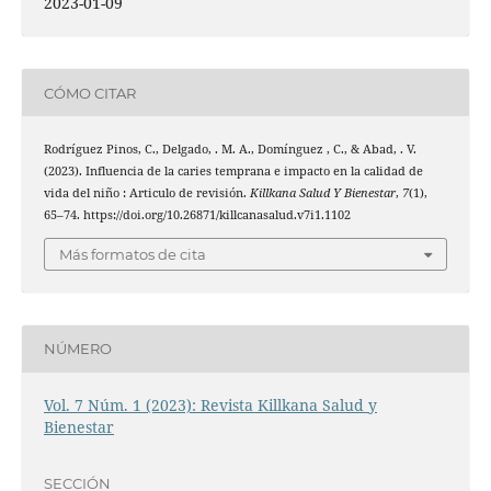
2023-01-09
CÓMO CITAR
Rodríguez Pinos, C., Delgado, . M. A., Domínguez , C., & Abad, . V.
(2023). Influencia de la caries temprana e impacto en la calidad de
vida del niño : Articulo de revisión.
Killkana Salud Y Bienestar
,
7
(1),
65–74. https://doi.org/10.26871/killcanasalud.v7i1.1102
Más formatos de cita
NÚMERO
Vol. 7 Núm. 1 (2023): Revista Killkana Salud y
Bienestar
SECCIÓN