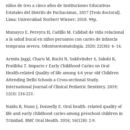
niños de tres a cinco años de Instituciones Educativas
Estatales del Distrito de Pachacámac, 2017 [Tesis doctoral].
Lima: Universidad Norbert Wiener; 2018. 99p.
Munayco E, Pereyra H, Cadillo M. Calidad de vida relacional
a la salud bucal en niños peruanos con caries de infancia
temprana severa. Odontoestomatología. 2020; 22(36): 4- 14.
Armita Jaggi, Charu M, Ruchi N, Sukhvinder S, Sakshi K,
Pratibha T. Impacto r Early Childhood Caries on Oral
Health-related Quality of life among 4-6 year old Children
Attending Delhi Schools a Cross-sectional Study.
International Journal of Clinical Pediatric Dentistry. 2019;
12(3): 216-221.
Naidu R, Nunn J, Donnelly E. Oral health- related quality of
life and early chlidhood caries among preschool children in
Trinidad. BMC Oral Health. 2016; 16(128): 2-9.