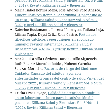
período 2019
,
Killkana Salud y Bienestar: Vol. 3 Núm.
3 (2019): Revista Killkana Salud y Bienestar
María Isabel Bonilla Mejía, José Andrés Pozo Añazco,
Tuberculosis resistente a Bedaquilina. A propósito de
un caso.
,
Killkana Salud y Bienestar: Vol. 8 Núm. 2
(2024): Revista Killkana Salud y Bienestar
Katerine Bustamante, Lorena Iñamagua, Tatiana Loja,
Liliana Tapia, Deysi Ortiz, Zoila Castro,
Postulados
filosóficos católicos, repercusiones en el cuidado
humano: revisión sistemática
,
Killkana Salud y
Bienestar: Vol. 4 Núm. 3 (2020): Revista Killkana Salud
y Bienestar
María Luisa Villa Córdova , Rosa Castillo-Siguencia,
Ruth Beatriz Morocho Robles, Nohemí Carmita
Salazar Morocho,
Factores de riesgo del Síndrome
Cuidador Cansado del adulto mayor con
enfermedades crónicas del centro de salud Virgen del
Milagro 2022
,
Killkana Salud y Bienestar: Vol. 6 Núm.
3 (2022): Revista Killkana Salud y Bienestar
Ericka Eras Coyago,
Calidad de atención a domicilio
en un laboratorio clínico para la satisfacción del
paciente
,
Killkana Salud y Bienestar: Vol. 6 Núm. 1
(2022): Revista Killkana Salud y Bienestar