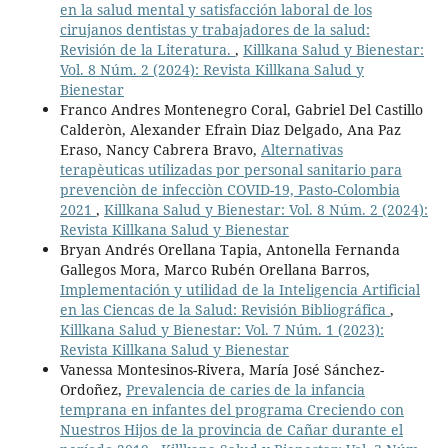
en la salud mental y satisfacción laboral de los
cirujanos dentistas y trabajadores de la salud:
Revisión de la Literatura.
,
Killkana Salud y Bienestar:
Vol. 8 Núm. 2 (2024): Revista Killkana Salud y
Bienestar
Franco Andres Montenegro Coral, Gabriel Del Castillo
Calderòn, Alexander Efraìn Diaz Delgado, Ana Paz
Eraso, Nancy Cabrera Bravo,
Alternativas
terapèuticas utilizadas por personal sanitario para
prevenciòn de infecciòn COVID-19, Pasto-Colombia
2021
,
Killkana Salud y Bienestar: Vol. 8 Núm. 2 (2024):
Revista Killkana Salud y Bienestar
Bryan Andrés Orellana Tapia, Antonella Fernanda
Gallegos Mora, Marco Rubén Orellana Barros,
Implementación y utilidad de la Inteligencia Artificial
en las Ciencas de la Salud: Revisión Bibliográfica
,
Killkana Salud y Bienestar: Vol. 7 Núm. 1 (2023):
Revista Killkana Salud y Bienestar
Vanessa Montesinos-Rivera, María José Sánchez-
Ordoñez,
Prevalencia de caries de la infancia
temprana en infantes del programa Creciendo con
Nuestros Hijos de la provincia de Cañar durante el