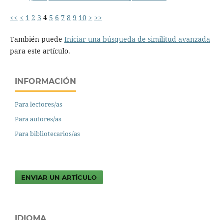
<<
<
1
2
3
4
5
6
7
8
9
10
>
>>
También puede
Iniciar una búsqueda de similitud avanzada
para este artículo.
INFORMACIÓN
Para lectores/as
Para autores/as
Para bibliotecarios/as
ENVIAR UN ARTÍCULO
IDIOMA