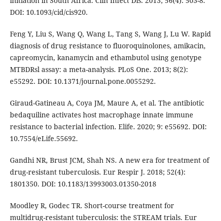
initiation in South Africa. Clin Infect Dis. 2013; 56(4): 503-8.
DOI: 10.1093/cid/cis920.
Feng Y, Liu S, Wang Q, Wang L, Tang S, Wang J, Lu W. Rapid
diagnosis of drug resistance to fluoroquinolones, amikacin,
capreomycin, kanamycin and ethambutol using genotype
MTBDRsl assay: a meta-analysis. PLoS One. 2013; 8(2):
e55292. DOI: 10.1371/journal.pone.0055292.
Giraud-Gatineau A, Coya JM, Maure A, et al. The antibiotic
bedaquiline activates host macrophage innate immune
resistance to bacterial infection. Elife. 2020; 9: e55692. DOI:
10.7554/eLife.55692.
Gandhi NR, Brust JCM, Shah NS. A new era for treatment of
drug-resistant tuberculosis. Eur Respir J. 2018; 52(4):
1801350. DOI: 10.1183/13993003.01350-2018
Moodley R, Godec TR. Short-course treatment for
multidrug-resistant tuberculosis: the STREAM trials. Eur