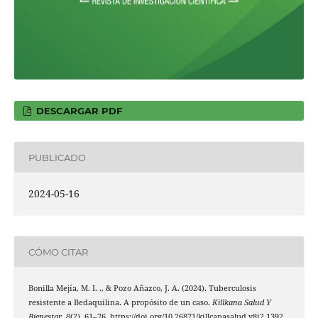
DESCARGAR PDF
PUBLICADO
2024-05-16
CÓMO CITAR
Bonilla Mejía, M. I. ., & Pozo Añazco, J. A. (2024). Tuberculosis
resistente a Bedaquilina. A propósito de un caso.
Killkana Salud Y
Bienestar
,
8
(2), 61–76. https://doi.org/10.26871/killcanasalud.v8i2.1392