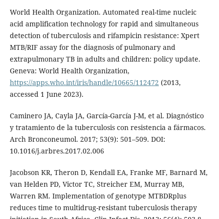
World Health Organization. Automated real-time nucleic
acid amplification technology for rapid and simultaneous
detection of tuberculosis and rifampicin resistance: Xpert
MTB/RIF assay for the diagnosis of pulmonary and
extrapulmonary TB in adults and children: policy update.
Geneva: World Health Organization,
https://apps.who.int/iris/handle/10665/112472
(2013,
accessed 1 June 2023).
Caminero JA, Cayla JA, García-García J-M, et al. Diagnóstico
y tratamiento de la tuberculosis con resistencia a fármacos.
Arch Bronconeumol. 2017; 53(9): 501–509. DOI:
10.1016/j.arbres.2017.02.006
Jacobson KR, Theron D, Kendall EA, Franke MF, Barnard M,
van Helden PD, Victor TC, Streicher EM, Murray MB,
Warren RM. Implementation of genotype MTBDRplus
reduces time to multidrug-resistant tuberculosis therapy