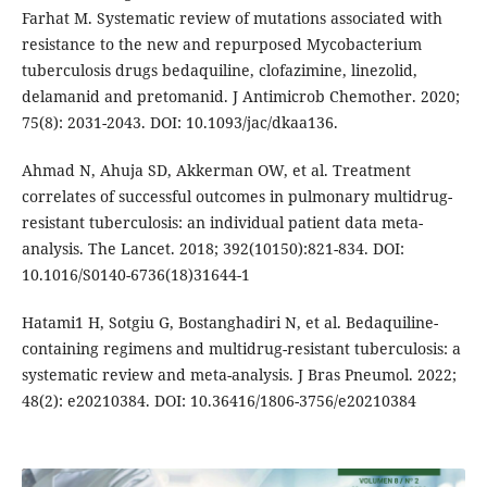
Farhat M. Systematic review of mutations associated with
resistance to the new and repurposed Mycobacterium
tuberculosis drugs bedaquiline, clofazimine, linezolid,
delamanid and pretomanid. J Antimicrob Chemother. 2020;
75(8): 2031-2043. DOI: 10.1093/jac/dkaa136.
Ahmad N, Ahuja SD, Akkerman OW, et al. Treatment
correlates of successful outcomes in pulmonary multidrug-
resistant tuberculosis: an individual patient data meta-
analysis. The Lancet. 2018; 392(10150):821-834. DOI:
10.1016/S0140-6736(18)31644-1
Hatami1 H, Sotgiu G, Bostanghadiri N, et al. Bedaquiline-
containing regimens and multidrug-resistant tuberculosis: a
systematic review and meta-analysis. J Bras Pneumol. 2022;
48(2): e20210384. DOI: 10.36416/1806-3756/e20210384