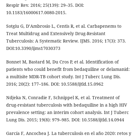
Respir Rev. 2016; 25(139): 29–35. DOI:
10.1183/16000617.0080-2015.
Sotgiu G, D’Ambrosio L, Centis R, et al. Carbapenems to
Treat Multidrug and Extensively Drug-Resistant
Tuberculosis: A Systematic Review. IJMS. 2016; 17(3): 373.
DOI:10.3390/ijms17030373
Bonnet M, Bastard M, Du Cros P, et al. Identification of
patients who could benefit from bedaquiline or delamanid:
a multisite MDR-TB cohort study. Int J Tuberc Lung Dis.
2016; 20(2): 177–186. DOI: 10.5588/ijtld.15.0962
Ndjeka N, Conradie F, Schnippel K, et al. Treatment of
drug-resistant tuberculosis with bedaquiline in a high HIV
prevalence setting: an interim cohort analysis. Int J Tuberc
Lung Dis. 2015; 19(8): 979–985. DOI: 10.5588/ijtld.14.0944
García F, Ancochea J. La tuberculosis en el año 2020: retos y