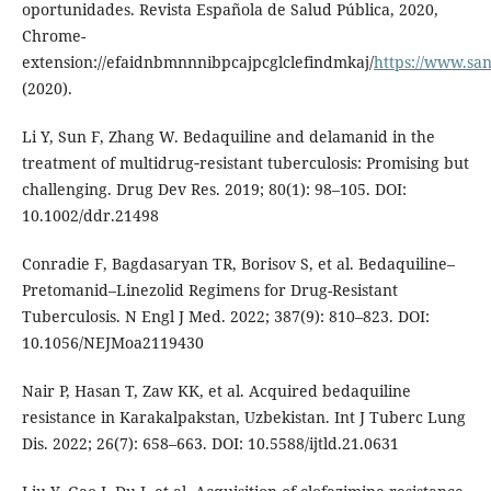
oportunidades. Revista Española de Salud Pública, 2020,
Chrome-
extension://efaidnbmnnnibpcajpcglclefindmkaj/
https://www.sa
(2020).
Li Y, Sun F, Zhang W. Bedaquiline and delamanid in the
treatment of multidrug‐resistant tuberculosis: Promising but
challenging. Drug Dev Res. 2019; 80(1): 98–105. DOI:
10.1002/ddr.21498
Conradie F, Bagdasaryan TR, Borisov S, et al. Bedaquiline–
Pretomanid–Linezolid Regimens for Drug-Resistant
Tuberculosis. N Engl J Med. 2022; 387(9): 810–823. DOI:
10.1056/NEJMoa2119430
Nair P, Hasan T, Zaw KK, et al. Acquired bedaquiline
resistance in Karakalpakstan, Uzbekistan. Int J Tuberc Lung
Dis. 2022; 26(7): 658–663. DOI: 10.5588/ijtld.21.0631