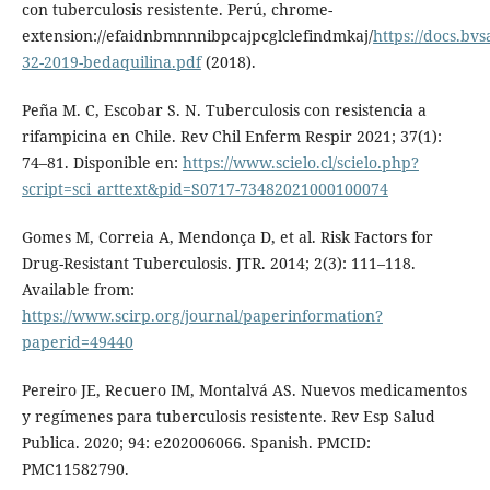
con tuberculosis resistente. Perú, chrome-
extension://efaidnbmnnnibpcajpcglclefindmkaj/
https://docs.bvs
32-2019-bedaquilina.pdf
(2018).
Peña M. C, Escobar S. N. Tuberculosis con resistencia a
rifampicina en Chile. Rev Chil Enferm Respir 2021; 37(1):
74–81. Disponible en:
https://www.scielo.cl/scielo.php?
script=sci_arttext&pid=S0717-73482021000100074
Gomes M, Correia A, Mendonça D, et al. Risk Factors for
Drug-Resistant Tuberculosis. JTR. 2014; 2(3): 111–118.
Available from:
https://www.scirp.org/journal/paperinformation?
paperid=49440
Pereiro JE, Recuero IM, Montalvá AS. Nuevos medicamentos
y regímenes para tuberculosis resistente. Rev Esp Salud
Publica. 2020; 94: e202006066. Spanish. PMCID:
PMC11582790.