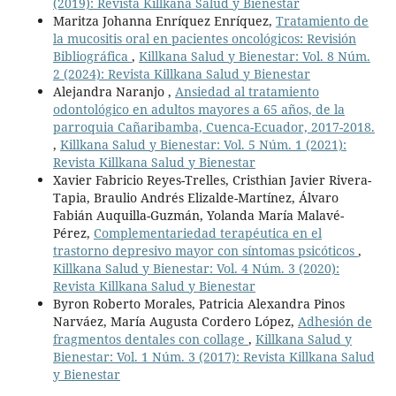
(2019): Revista Killkana Salud y Bienestar
Maritza Johanna Enríquez Enríquez,
Tratamiento de
la mucositis oral en pacientes oncológicos: Revisión
Bibliográfica
,
Killkana Salud y Bienestar: Vol. 8 Núm.
2 (2024): Revista Killkana Salud y Bienestar
Alejandra Naranjo ,
Ansiedad al tratamiento
odontológico en adultos mayores a 65 años, de la
parroquia Cañaribamba, Cuenca-Ecuador, 2017-2018.
,
Killkana Salud y Bienestar: Vol. 5 Núm. 1 (2021):
Revista Killkana Salud y Bienestar
Xavier Fabricio Reyes-Trelles, Cristhian Javier Rivera-
Tapia, Braulio Andrés Elizalde-Martínez, Álvaro
Fabián Auquilla-Guzmán, Yolanda María Malavé-
Pérez,
Complementariedad terapéutica en el
trastorno depresivo mayor con síntomas psicóticos
,
Killkana Salud y Bienestar: Vol. 4 Núm. 3 (2020):
Revista Killkana Salud y Bienestar
Byron Roberto Morales, Patricia Alexandra Pinos
Narváez, María Augusta Cordero López,
Adhesión de
fragmentos dentales con collage
,
Killkana Salud y
Bienestar: Vol. 1 Núm. 3 (2017): Revista Killkana Salud
y Bienestar