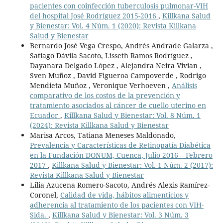
pacientes con coinfección tuberculosis pulmonar-VIH
del hospital José Rodríguez 2015-2016
,
Killkana Salud
y Bienestar: Vol. 4 Núm. 1 (2020): Revista Killkana
Salud y Bienestar
Bernardo José Vega Crespo, Andrés Andrade Galarza ,
Satiago Dávila Sacoto, Lisseth Ramos Rodríguez ,
Dayanara Delgado López , Alejandra Neira Vivian ,
Sven Muñoz , David Figueroa Campoverde , Rodrigo
Mendieta Muñoz , Veronique Verhoeven ,
Análisis
comparativo de los costos de la prevención y
tratamiento asociados al cáncer de cuello uterino en
Ecuador
,
Killkana Salud y Bienestar: Vol. 8 Núm. 1
(2024): Revista Killkana Salud y Bienestar
Marisa Arcos, Tatiana Meneses Maldonado,
Prevalencia y Características de Retinopatía Diabética
en la Fundación DONUM, Cuenca, Julio 2016 – Febrero
2017
,
Killkana Salud y Bienestar: Vol. 1 Núm. 2 (2017):
Revista Killkana Salud y Bienestar
Lilia Azucena Romero-Sacoto, Andrés Alexis Ramírez-
Coronel,
Calidad de vida, hábitos alimenticios y
adherencia al tratamiento de los pacientes con VIH-
Sida.
,
Killkana Salud y Bienestar: Vol. 3 Núm. 3