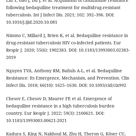
Liu Y, Gao J, Du J, et al. Acquisition of clofazimine resistance
following bedaquiline treatment for multidrug-resistant
tuberculosis. Int J Infect Dis. 2021; 102: 392–396. DOI:
10.1016/j.ijid.2020.10.081
Nimmo C, Millard J, Brien K, et al. Bedaquiline resistance in
drug-resistant tuberculosis HIV co-infected patients. Eur
Respir J. 2020; 55(6): 1902383. DOI: 10.1183/13993003.02383-
2019
Nguyen TVA, Anthony RM, Bañuls A-L, et al. Bedaquiline
Resistance: Its Emergence, Mechanism, and Prevention. Clin
Infect Dis. 2018; 66(10): 1625–1630. DOI: 10.1093/cid/cix992
Chesov E, Chesov D, Maurer FP, et al. Emergence of
bedaquiline resistance in a high tuberculosis burden
country. Eur Respir J. 2022; 59(3): 2100621. DOI:
10.1183/13993003.00621-2021
Kadura S, King N, Nakhoul M, Zhu H, Theron G, Köser CU,