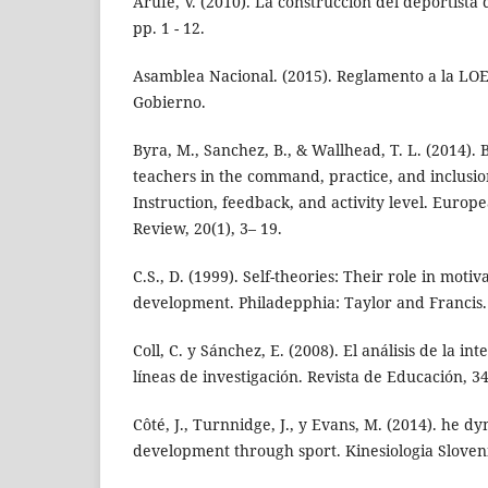
Arufe, V. (2010). La construcción del deportista d
pp. 1 - 12.
Asamblea Nacional. (2015). Reglamento a la LOEI
Gobierno.
Byra, M., Sanchez, B., & Wallhead, T. L. (2014).
teachers in the command, practice, and inclusion
Instruction, feedback, and activity level. Europ
Review, 20(1), 3– 19.
C.S., D. (1999). Self-theories: Their role in motiv
development. Philadepphia: Taylor and Francis.
Coll, C. y Sánchez, E. (2008). El análisis de la i
líneas de investigación. Revista de Educación, 34
Côté, J., Turnnidge, J., y Evans, M. (2014). he d
development through sport. Kinesiologia Slovenic