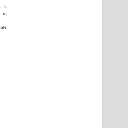
za la
s de
ente: