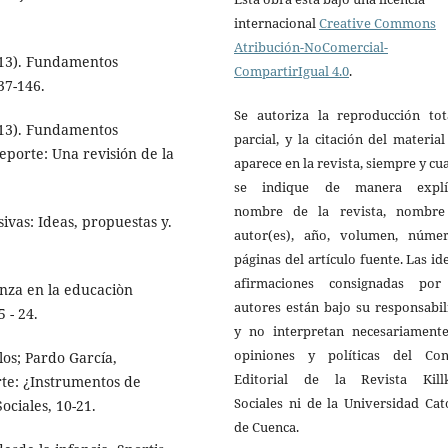
internacional
Creative Commons
Atribución-NoComercial-
2013). Fundamentos
CompartirIgual 4.0
.
37-146.
Se autoriza la reproducción tot
2013). Fundamentos
parcial, y la citación del materia
porte: Una revisión de la
aparece en la revista, siempre y c
se indique de manera explíc
nombre de la revista, nombre
ivas: Ideas, propuestas y.
autor(es), año, volumen, núme
páginas del artículo fuente. Las id
afirmaciones consignadas por
anza en la educaciòn
autores están bajo su responsabi
5 - 24.
y no interpretan necesariamente
opiniones y políticas del Con
os; Pardo García,
Editorial de la Revista Kill
rte: ¿Instrumentos de
Sociales ni de la Universidad Cat
ociales, 10-21.
de Cuenca.