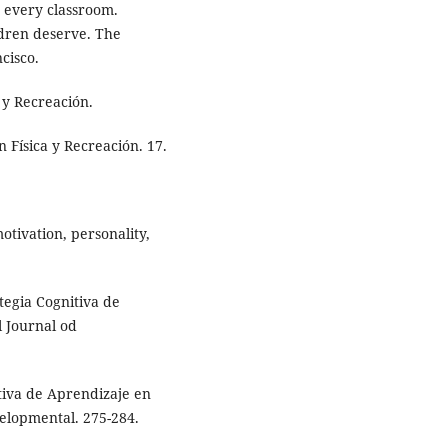
in every classroom.
ldren deserve. The
cisco.
 y Recreación.
 Física y Recreación. 17.
motivation, personality,
ategia Cognitiva de
l Journal od
itiva de Aprendizaje en
velopmental. 275-284.