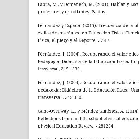
Fabra, M., y Doménech, M. (2001). Hablar y Esc
profesores y estudiantes. Paidos.
Fernàndez y Espada. (2015). Frecuencia de la ut
estilos de enseñanza en Educaciòn Fìsica. Cienci
Fìsica, el Juego y el Deporte, 37-47.
Fèrnàndez, J. (2004). Recuperando el valor ètico 
Pedagogìa: Didàctica de la Educaciòn Fìsica. Un p
trasversal, 315 - 330.
Fernández, J. (2004). Recuperando el valor ético 
pedagogía: Didáctica de la Educación Física. Una
transversal . 315-330.
Gano-Overway, L., y Mèndez Gimènez, A. (2014).
Reflections from middle school physical educat
physical Education Review, - 281264 .