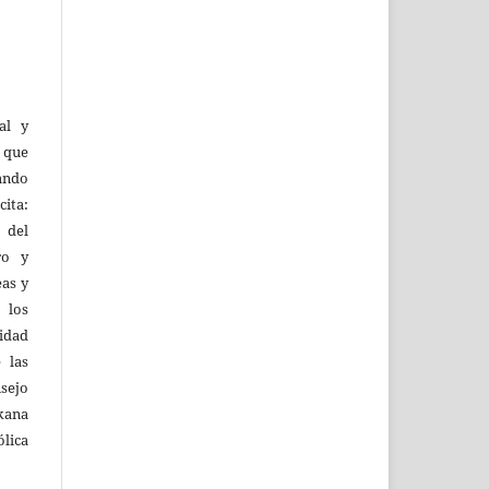
al y
l que
uando
ita:
 del
ro y
eas y
 los
lidad
 las
sejo
kana
ólica