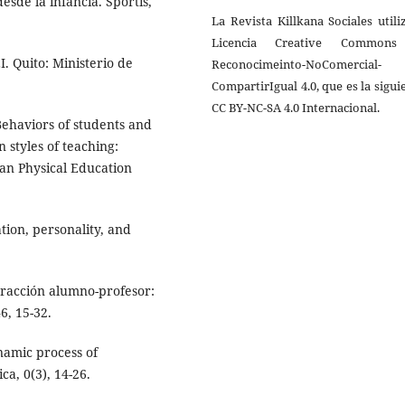
esde la infancia. Sportis,
La Revista Killkana Sociales utili
Licencia Creative Common
. Quito: Ministerio de
Reconocimeinto-NoComercial-
CompartirIgual 4.0, que es la sigui
CC BY-NC-SA 4.0 Internacional.
 Behaviors of students and
 styles of teaching:
ean Physical Education
ation, personality, and
nteracción alumno-profesor:
6, 15-32.
ynamic process of
a, 0(3), 14-26.