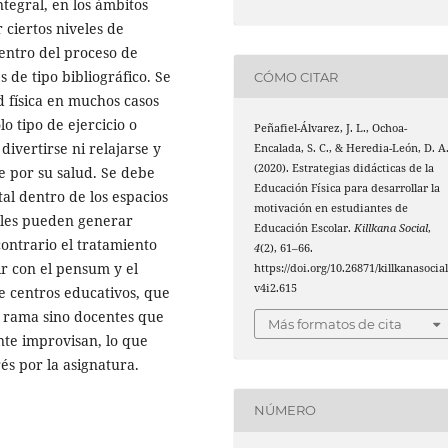
ntegral, en los ámbitos
r ciertos niveles de
entro del proceso de
s de tipo bibliográfico. Se
CÓMO CITAR
d física en muchos casos
o tipo de ejercicio o
Peñafiel-Álvarez, J. L., Ochoa-
divertirse ni relajarse y
Encalada, S. C., & Heredia-León, D. A
(2020). Estrategias didácticas de la
e por su salud. Se debe
Educación Física para desarrollar la
al dentro de los espacios
motivación en estudiantes de
ables pueden generar
Educación Escolar.
Killkana Social
,
contrario el tratamiento
4
(2), 61–66.
ir con el pensum y el
https://doi.org/10.26871/killkanasocial
v4i2.615
e centros educativos, que
a rama sino docentes que
Más formatos de cita
nte improvisan, lo que
és por la asignatura.
NÚMERO