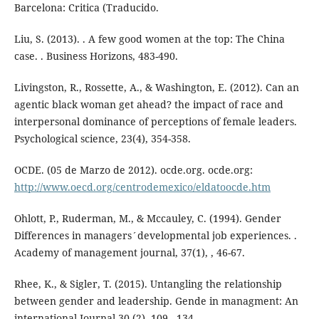
Barcelona: Critica (Traducido.
Liu, S. (2013). . A few good women at the top: The China
case. . Business Horizons, 483-490.
Livingston, R., Rossette, A., & Washington, E. (2012). Can an
agentic black woman get ahead? the impact of race and
interpersonal dominance of perceptions of female leaders.
Psychological science, 23(4), 354-358.
OCDE. (05 de Marzo de 2012). ocde.org. ocde.org:
http://www.oecd.org/centrodemexico/eldatoocde.htm
Ohlott, P., Ruderman, M., & Mccauley, C. (1994). Gender
Differences in managers´developmental job experiences. .
Academy of management journal, 37(1), , 46-67.
Rhee, K., & Sigler, T. (2015). Untangling the relationship
between gender and leadership. Gende in managment: An
international Journal 30 (2), 109 - 134.