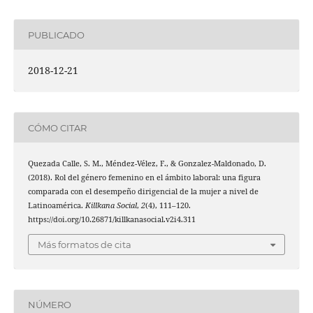
PUBLICADO
2018-12-21
CÓMO CITAR
Quezada Calle, S. M., Méndez-Vélez, F., & Gonzalez-Maldonado, D.
(2018). Rol del género femenino en el ámbito laboral: una figura
comparada con el desempeño dirigencial de la mujer a nivel de
Latinoamérica.
Killkana Social
,
2
(4), 111–120.
https://doi.org/10.26871/killkanasocial.v2i4.311
Más formatos de cita
NÚMERO