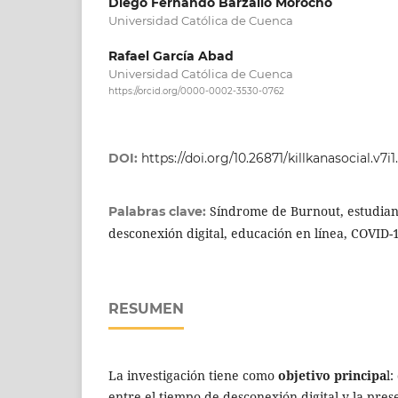
Diego Fernando Barzallo Morocho
Universidad Católica de Cuenca
Rafael García Abad
Universidad Católica de Cuenca
https://orcid.org/0000-0002-3530-0762
DOI:
https://doi.org/10.26871/killkanasocial.v7i1
Síndrome de Burnout, estudian
Palabras clave:
desconexión digital, educación en línea, COVID-
RESUMEN
La investigación tiene como
objetivo principa
l
entre el tiempo de desconexión digital y la pres