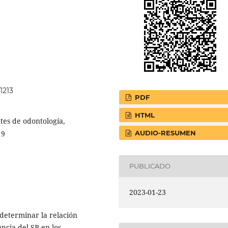
.1213
PDF
HTML
tes de odontología,
AUDIO-RESUMEN
19
PUBLICADO
2023-01-23
: determinar la relación
encia del SB en los