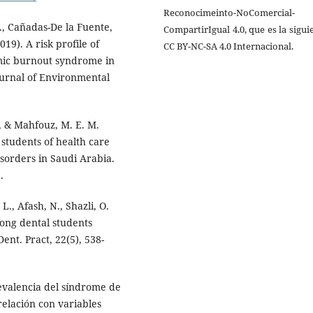
Reconocimeinto-NoComercial-
., Cañadas-De la Fuente,
CompartirIgual 4.0, que es la sigui
19). A risk profile of
CC BY-NC-SA 4.0 Internacional.
emic burnout syndrome in
Journal of Environmental
., & Mahfouz, M. E. M.
students of health care
isorders in Saudi Arabia.
.
L., Afash, N., Shazli, O.
mong dental students
nt. Pract, 22(5), 538-
Prevalencia del síndrome de
relación con variables