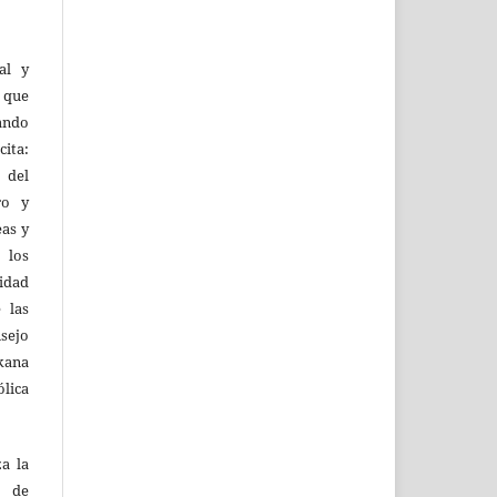
al y
l que
uando
ita:
 del
ro y
eas y
 los
lidad
 las
sejo
kana
ólica
za la
s de