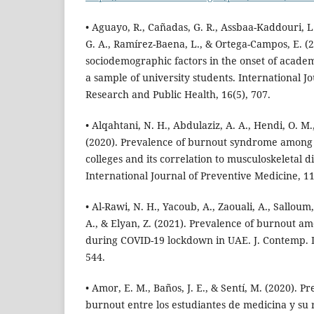
• Aguayo, R., Cañadas, G. R., Assbaa-Kaddouri, L
G. A., Ramírez-Baena, L., & Ortega-Campos, E. (20
sociodemographic factors in the onset of acad
a sample of university students. International 
Research and Public Health, 16(5), 707.
• Alqahtani, N. H., Abdulaziz, A. A., Hendi, O. M
(2020). Prevalence of burnout syndrome among 
colleges and its correlation to musculoskeletal d
International Journal of Preventive Medicine, 11
• Al-Rawi, N. H., Yacoub, A., Zaouali, A., Salloum, 
A., & Elyan, Z. (2021). Prevalence of burnout a
during COVID-19 lockdown in UAE. J. Contemp. De
544.
• Amor, E. M., Baños, J. E., & Sentí, M. (2020). 
burnout entre los estudiantes de medicina y su 