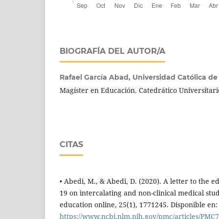
BIOGRAFÍA DEL AUTOR/A
Rafael García Abad,
Universidad Católica d
Magíster en Educación. Catedrático Universitari
CITAS
• Abedi, M., & Abedi, D. (2020). A letter to the e
19 on intercalating and non-clinical medical stu
education online, 25(1), 1771245. Disponible en:
https://www.ncbi.nlm.nih.gov/pmc/articles/PMC