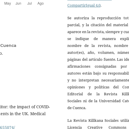
CompartirIgual 4.0
.
Se autoriza la reproducción tot
parcial, y la citación del materia
aparece en la revista, siempre y c
se indique de manera explíc
nombre de la revista, nombre
e Cuenca
autor(es), año, volumen, núme
o.
páginas del artículo fuente. Las id
afirmaciones consignadas por
autores están bajo su responsabi
y no interpretan necesariamente
opiniones y políticas del Con
Editorial de la Revista Kill
Sociales ni de la Universidad Cat
ditor: the impact of COVID-
de Cuenca.
dents in the UK. Medical
La Revista Killkana Sociales utili
Licencia Creative Common
7655074/