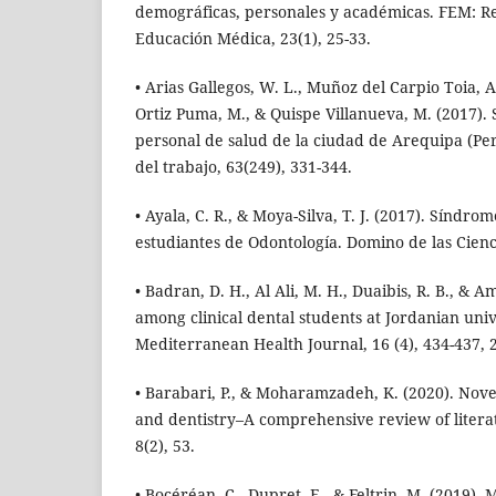
demográficas, personales y académicas. FEM: Re
Educación Médica, 23(1), 25-33.
• Arias Gallegos, W. L., Muñoz del Carpio Toia, A
Ortiz Puma, M., & Quispe Villanueva, M. (2017)
personal de salud de la ciudad de Arequipa (Pe
del trabajo, 63(249), 331-344.
• Ayala, C. R., & Moya-Silva, T. J. (2017). Síndr
estudiantes de Odontología. Domino de las Cienci
• Badran, D. H., Al Ali, M. H., Duaibis, R. B., & 
among clinical dental students at Jordanian uni
Mediterranean Health Journal, 16 (4), 434-437, 
• Barabari, P., & Moharamzadeh, K. (2020). Nov
and dentistry–A comprehensive review of literat
8(2), 53.
• Bocéréan, C., Dupret, E., & Feltrin, M. (2019).