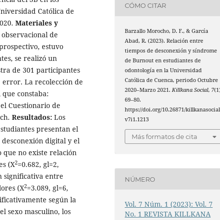
CÓMO CITAR
Universidad Católica de
2020.
Materiales y
Barzallo Morocho, D. F., & García
o observacional de
Abad, R. (2023). Relación entre
prospectivo, estuvo
tiempos de desconexión y síndrome
es, se realizó un
de Burnout en estudiantes de
tra de 301 participantes
odontología en la Universidad
Católica de Cuenca, periodo Octubre
error. La recolección de
2020–Marzo 2021.
Killkana Social
,
7
(1
l que constaba:
69–80.
el Cuestionario de
https://doi.org/10.26871/killkanasocial
ach.
Resultados:
Los
v7i1.1213
studiantes presentan el
Más formatos de cita
desconexión digital y el
que no existe relación
2
es (X
=0.682, gl=2,
 significativa entre
NÚMERO
2
lores (X
=3.089, gl=6,
ificativamente según la
Vol. 7 Núm. 1 (2023): Vol. 7
el sexo masculino, los
No. 1 REVISTA KILLKANA