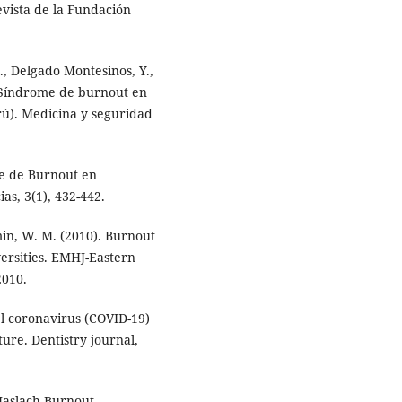
vista de la Fundación
., Delgado Montesinos, Y.,
. Síndrome de burnout en
rú). Medicina y seguridad
ome de Burnout en
as, 3(1), 432-442.
Amin, W. M. (2010). Burnout
versities. EMHJ-Eastern
2010.
el coronavirus (COVID-19)
ure. Dentistry journal,
 Maslach Burnout