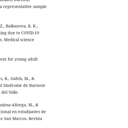
 a representative sample
Z., Baikanova, R. K.,
rning due to COVID-19
. Medical science
ment for young adult
, R., Galvis, M., &
 al Síndrome de Burnout
del Valle.
inojosa-Añorga, M., &
cional en estudiantes de
e San Marcos. Revista