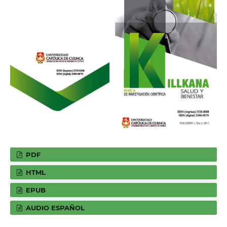
PDF
HTML
EPUB
AUDIO ESPAÑOL