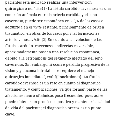
pacientes está indicado realizar una intervención
quirúrgica o no. \cite{1} La fístula carótido-cavernosa es una
conexión anómala entre la arteria carótida y el seno
cavernoso, puede ser espontánea en 25\% de los casos o
adquirida en el 75\% restante, principalmente de origen
traumático, en otros de los casos por mal formaciones
arterio-venosas. \cite{2} En cuanto a la evolución de las
fístulas carótido- cavernosas indirectas es variable,
aproximadamente poseen una resolución espontánea,
debido a la retrombosis del segmento afectado del seno
cavernoso. Sin embargo, si ocurre pérdida progresiva de la
visión y glaucoma intratable se requiere el manejo
quirúrgico inmediato. \textbf{Conclusiones}: La fístula
carótido-cavernosa es un reto en cuanto al diagnóstico,
tratamiento, y complicaciones, ya que forman parte de las
afecciones neuro-oftalmicas poco frecuentes, pues asi se
puede obtener un pronóstico positivo y mantener la calidad
de vida del paciente; el diagnóstico precoz es un punto
clave.