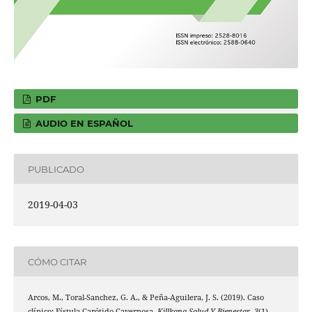
PDF
AUDIO EN ESPAÑOL
PUBLICADO
2019-04-03
CÓMO CITAR
Arcos, M., Toral-Sanchez, G. A., & Peña-Aguilera, J. S. (2019). Caso
clínico: Fístula Carótido Cavernosa.
Killkana Salud Y Bienestar
,
3
(1),