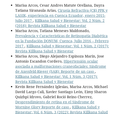
Marisa Arcos, Cesar Andres Matute Orellana, Dayra
Tatiana Siranaula Arias,
Cirugía Refractiva (CR) PPK y
LASIK, experiencia en Cuenca Ecuador, enero 2015-
julio 2017
,
Killkana Salud y Bienestar: Vol. 2 Núm. 2
(2018): Revista Killkana Salud y Bienestar
Marisa Arcos, Tatiana Meneses Maldonado,
Prevalencia y Características de Retinopatía Diabética
en la Fundación DONUM, Cuenca, Julio 2016 – Febrero
2017
,
Killkana Salud y Bienestar: Vol. 1 Núm. 2 (2017):
Revista Killkana Salud y Bienestar
Marisa Arcos, Diego Alejandro Espinoza Marin, Jose
Antonio Escandon Cordero,
Hipertensión ocular
asociada a malformaciones craneofaciales: Síndrome
de Axenfeld-Rieger (SAR): Reporte de un caso
,
Killkana Salud y Bienestar: Vol. 1 Núm. 3 (2017):
Revista Killkana Salud y Bienestar
Kevin Rene Fernández Iglesias, Marisa Arcos, Michael
David Largo Cali, Xavier Santiago León, Eimy Sharon
Quizhpi Idrovo, Gabriel Roció Reino Cherrez,
Desprendimiento de retina en el Síndrome de
Morning Glory Reporte de caso
,
Killkana Salud y
Bienestar: Vol. 6 Núm. 3 (2022): Revista Killkana Salud