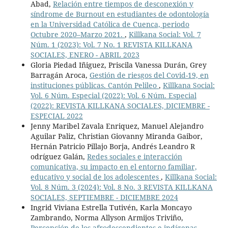
Abad,
Relación entre tiempos de desconexión y
síndrome de Burnout en estudiantes de odontología
en la Universidad Católica de Cuenca, periodo
Octubre 2020–Marzo 2021.
,
Killkana Social: Vol. 7
Núm. 1 (2023): Vol. 7 No. 1 REVISTA KILLKANA
SOCIALES, ENERO - ABRIL 2023
Gloria Piedad Iñiguez, Priscila Vanessa Durán, Grey
Barragán Aroca,
Gestión de riesgos del Covid-19, en
instituciones públicas. Cantón Pelileo
,
Killkana Social:
Vol. 6 Núm. Especial (2022): Vol. 6 Núm. Especial
(2022): REVISTA KILLKANA SOCIALES, DICIEMBRE -
ESPECIAL 2022
Jenny Maribel Zavala Enriquez, Manuel Alejandro
Aguilar Paliz, Christian Giovanny Miranda Gaibor,
Hernán Patricio Pillajo Borja, Andrés Leandro R
odríguez Galán,
Redes sociales e interacción
comunicativa, su impacto en el entorno familiar,
educativo y social de los adolescentes
,
Killkana Social:
Vol. 8 Núm. 3 (2024): Vol. 8 No. 3 REVISTA KILLKANA
SOCIALES, SEPTIEMBRE - DICIEMBRE 2024
Ingrid Viviana Estrella Tutivén, Karla Moncayo
Zambrando, Norma Allyson Armijos Triviño,
Percepción de los afrodescendientes e indígenas