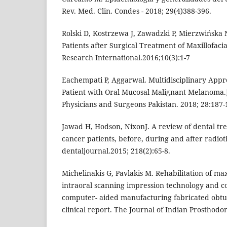
Rev. Med. Clin. Condes - 2018; 29(4)388-396.
Rolski D, Kostrzewa J, Zawadzki P, Mierzwińsk
Patients after Surgical Treatment of Maxillofac
Research International.2016;10(3):1-7
Eachempati P, Aggarwal. Multidisciplinary Ap
Patient with Oral Mucosal Malignant Melanoma.J
Physicians and Surgeons Pakistan. 2018; 28:187-
Jawad H, Hodson, NixonJ. A review of dental tr
cancer patients, before, during and after radiot
dentaljournal.2015; 218(2):65-8.
Michelinakis G, Pavlakis M. Rehabilitation of ma
intraoral scanning impression technology and c
computer- aided manufacturing fabricated obtur
clinical report. The Journal of Indian Prosthodon