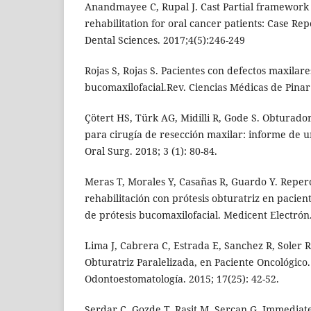
Anandmayee C, Rupal J. Cast Partial framework
rehabilitation for oral cancer patients: Case Rep
Dental Sciences. 2017;4(5):246-249
Rojas S, Rojas S. Pacientes con defectos maxilare
bucomaxilofacial.Rev. Ciencias Médicas de Pinar 
Çötert HS, Türk AG, Midilli R, Gode S. Obturado
para cirugía de resección maxilar: informe de u
Oral Surg. 2018; 3 (1): 80-84.
Meras T, Morales Y, Casañas R, Guardo Y. Reper
rehabilitación con prótesis obturatriz en pacien
de prótesis bucomaxilofacial. Medicent Electrón
Lima J, Cabrera C, Estrada E, Sanchez R, Soler R.
Obturatriz Paralelizada, en Paciente Oncológico.
Odontoestomatología. 2015; 17(25): 42-52.
Serdar C, Gozde T, Rasit M, Sercan G. Immediat