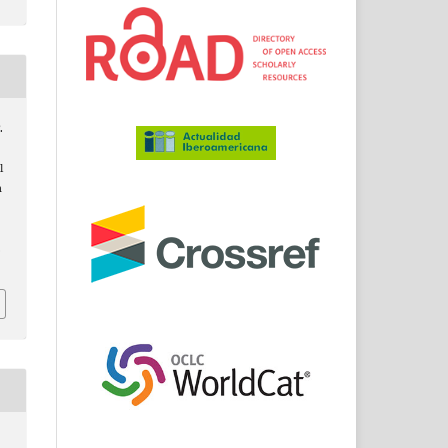
.
l
n
.