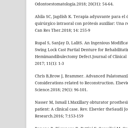
Odontoestomatología.2018; 20(31): 54-64.
Ahila SC, Jagdish K. Terapia adyuvante para el 
quirúrgico intraoral con prótesis auxiliar: Una re
Can Res Ther.2018; 14: 255-9
Rupal S, SanJay D, LalitS. An Ingenious Modifica
Swing Lock Cast Partial Denture for Rehabilitati
Hemimandibulectomy Defect.Journal of Clinical
2017; 11(1): 1-3
Chris B,Brow J, Brammer. Advanced Palatomaxil
Considerations related to Reconstruction. Elsevi
Science.2018; 29(1): 96-101.
Nasser M, Ismail I.Maxillary obturator prosthes
patient: A clinical case. Rev. Elsevier theSaudi J
Research.2016; 7:153-159