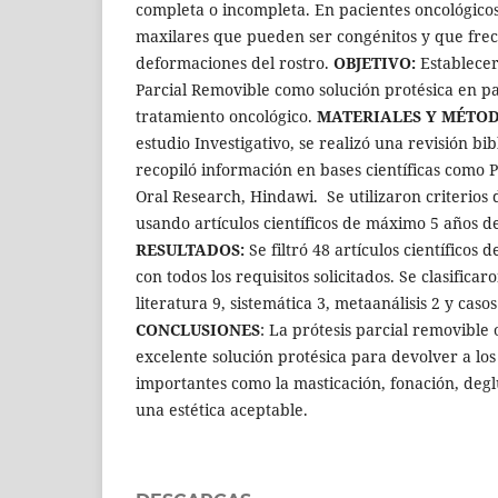
completa o incompleta. En pacientes oncológicos
maxilares que pueden ser congénitos y que fr
deformaciones del rostro.
OBJETIVO:
Establecer 
Parcial Removible como solución protésica en p
tratamiento oncológico.
MATERIALES Y MÉTO
estudio Investigativo, se realizó una revisión bibl
recopiló información en bases científicas como 
Oral Research, Hindawi. Se utilizaron criterios d
usando artículos científicos de máximo 5 años d
RESULTADOS:
Se filtró 48 artículos científicos
con todos los requisitos solicitados. Se clasifica
literatura 9, sistemática 3, metaanálisis 2 y casos 
CONCLUSIONES
: La prótesis parcial removible
excelente solución protésica para devolver a lo
importantes como la masticación, fonación, deg
una estética aceptable.