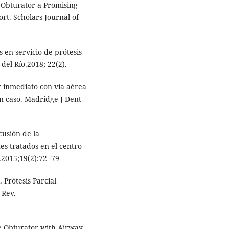
 Obturator a Promising
ort. Scholars Journal of
s en servicio de prótesis
del Río.2018; 22(2).
r inmediato con vía aérea
n caso. Madridge J Dent
cusión de la
tes tratados en el centro
.2015;19(2):72 -79
 Prótesis Parcial
 Rev.
e Obturator with Airway