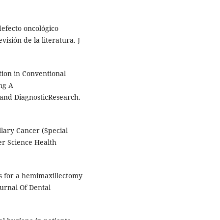
defecto oncológico
visión de la literatura. J
tion in Conventional
ng A
 and DiagnosticResearch.
lary Cancer (Special
er Science Health
is for a hemimaxillectomy
ournal Of Dental