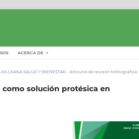
ISOS
ACERCA DE
STA KILLKANA SALUD Y BIENESTAR
/
Artículos de revisión bibliográfica
e como solución protésica en