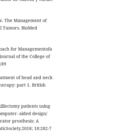
a N. The Management of
ial Tumors. BioMed
proach for Managementofa
ournal of the College of
189
eatment of head and neck
herapy: part 1. British
xillectomy patients using
omputer- aided design/
ator prosthesis: A
ticSociety.2018; 18:282-7