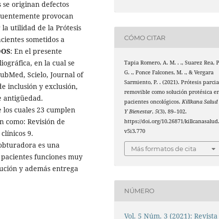
 se originan defectos
ecuentemente provocan
la utilidad de la Prótesis
CÓMO CITAR
acientes sometidos a
DOS
: En el presente
iográfica, en la cual se
Tapia Romero, A. M. . ., Suarez Rea, P
G. ., Ponce Falcones, M. ., & Vergara
PubMed, Scielo, Journal of
Sarmiento, P. . (2021). Prótesis parcia
e inclusión y exclusión,
removible como solución protésica e
e antigüedad.
pacientes oncológicos.
Killkana Salud
 de los cuales 23 cumplen
Y Bienestar
,
5
(3), 89–102.
ron como: Revisión de
https://doi.org/10.26871/killcanasalud
v5i3.770
clínicos 9.
 obturadora es una
Más formatos de cita
s pacientes funciones muy
lución y además entrega
NÚMERO
Vol. 5 Núm. 3 (2021): Revista