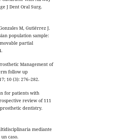
ge J Dent Oral Surg.
 Gonzales M, Gutiérrez J.
sian population sample:
emovable partial
4.
 Prosthetic Management of
term follow up
7; 10 (3): 276–282.
n for patients with
ospective review of 111
prosthetic dentistry.
ltidisciplinaria mediante
 un caso.