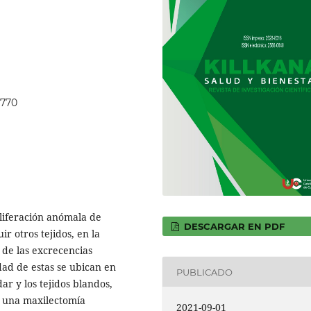
.770
oliferación anómala de
DESCARGAR EN PDF
ir otros tejidos, en la
 de las excrecencias
idad de estas se ubican en
PUBLICADO
dar y los tejidos blandos,
n una maxilectomía
2021-09-01