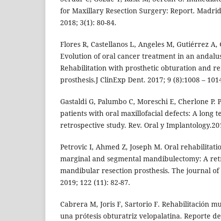
for Maxillary Resection Surgery: Report. Madrid
2018; 3(1): 80-84.
Flores R, Castellanos L, Angeles M, Gutiérrez A,
Evolution of oral cancer treatment in an andalu
Rehabilitation with prosthetic obturation and r
prosthesis.J ClinExp Dent. 2017; 9 (8):1008 – 101
Gastaldi G, Palumbo C, Moreschi E, Cherlone P.
patients with oral maxillofacial defects: A long 
retrospective study. Rev. Oral y Implantology.201
Petrovic I, Ahmed Z, Joseph M. Oral rehabilitatio
marginal and segmental mandibulectomy: A retr
mandibular resection prosthesis. The journal of 
2019; 122 (11): 82-87.
Cabrera M, Joris F, Sartorio F. Rehabilitación mu
una prótesis obturatriz velopalatina. Reporte de