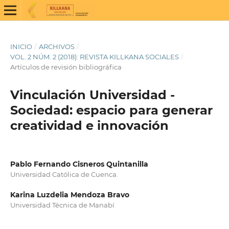
INICIO
/
ARCHIVOS
/
VOL. 2 NÚM. 2 (2018): REVISTA KILLKANA SOCIALES
/
Artículos de revisión bibliográfica
Vinculación Universidad -
Sociedad: espacio para generar
creatividad e innovación
Pablo Fernando Cisneros Quintanilla
Universidad Católica de Cuenca.
Karina Luzdelia Mendoza Bravo
Universidad Técnica de Manabí