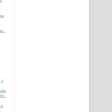
):
,
ana
var
,
. 5
ulta
YO -
co
a