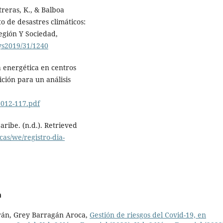
treras, K., & Balboa
o de desastres climáticos:
egión Y Sociedad,
rys2019/31/1240
ia energética en centros
ición para un análisis
2012-117.pdf
ribe. (n.d.). Retrieved
cas/we/registro-dia-
a
urán, Grey Barragán Aroca,
Gestión de riesgos del Covid-19, en