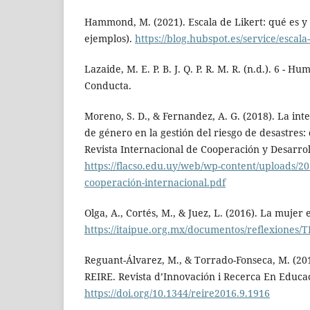
Hammond, M. (2021). Escala de Likert: qué es y 
ejemplos).
https://blog.hubspot.es/service/escala-
Lazaide, M. E. P. B. J. Q. P. R. M. R. (n.d.). 6 - 
Conducta.
Moreno, S. D., & Fernandez, A. G. (2018). La int
de género en la gestión del riesgo de desastres:
Revista Internacional de Cooperación y Desarroll
https://flacso.edu.uy/web/wp-content/uploads/201
cooperación-internacional.pdf
Olga, A., Cortés, M., & Juez, L. (2016). La mujer 
https://itaipue.org.mx/documentos/reflexion
Reguant-Álvarez, M., & Torrado-Fonseca, M. (201
REIRE. Revista d’Innovación i Recerca En Educaci
https://doi.org/10.1344/reire2016.9.1916