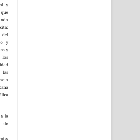
al y
l que
uando
ita:
 del
ro y
eas y
 los
lidad
 las
sejo
kana
ólica
za la
s de
ente: