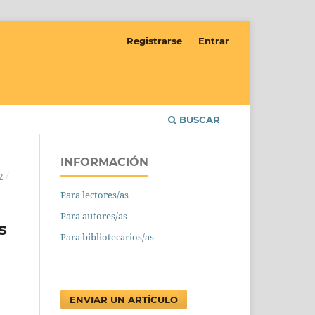
Registrarse
Entrar
BUSCAR
INFORMACIÓN
2
/
Para lectores/as
Para autores/as
s
Para bibliotecarios/as
ENVIAR UN ARTÍCULO