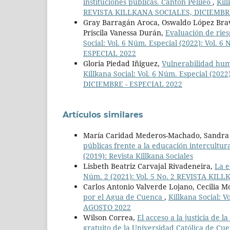
instituciones públicas. Cantón Pelileo
,
Kil
REVISTA KILLKANA SOCIALES, DICIEMBRE
Gray Barragán Aroca, Oswaldo López Bravo,
Priscila Vanessa Durán,
Evaluación de ries
Social: Vol. 6 Núm. Especial (2022): Vol
ESPECIAL 2022
Gloria Piedad Iñiguez,
Vulnerabilidad hum
Killkana Social: Vol. 6 Núm. Especial (20
DICIEMBRE - ESPECIAL 2022
Artículos similares
María Caridad Mederos-Machado, Sandra 
públicas frente a la educación intercultur
(2019): Revista Killkana Sociales
Lisbeth Beatriz Carvajal Rivadeneira,
La e
Núm. 2 (2021): Vol. 5 No. 2 REVISTA KI
Carlos Antonio Valverde Lojano, Cecilia Mo
por el Agua de Cuenca
,
Killkana Social: 
AGOSTO 2022
Wilson Correa,
El acceso a la justicia de 
gratuito de la Universidad Católica de Cu