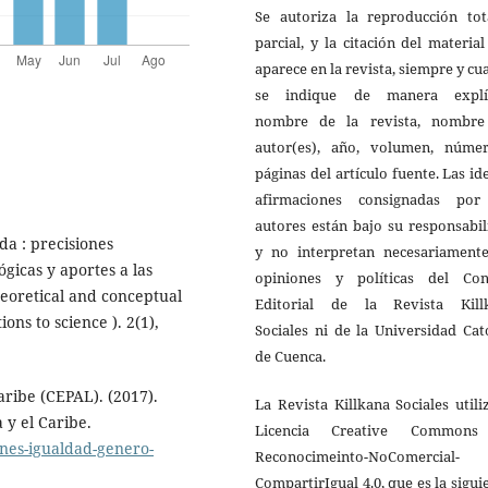
Se autoriza la reproducción tot
parcial, y la citación del materia
aparece en la revista, siempre y c
se indique de manera explíc
nombre de la revista, nombre
autor(es), año, volumen, núme
páginas del artículo fuente. Las id
afirmaciones consignadas por
autores están bajo su responsabi
da : precisiones
y no interpretan necesariamente
ógicas y aportes a las
opiniones y políticas del Con
heoretical and conceptual
Editorial de la Revista Kill
ons to science ). 2(1),
Sociales ni de la Universidad Cat
de Cuenca.
ribe (CEPAL). (2017).
La Revista Killkana Sociales utili
 y el Caribe.
Licencia Creative Common
anes-igualdad-genero-
Reconocimeinto-NoComercial-
CompartirIgual 4.0, que es la sigui