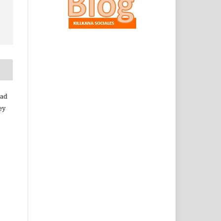
dad
ey