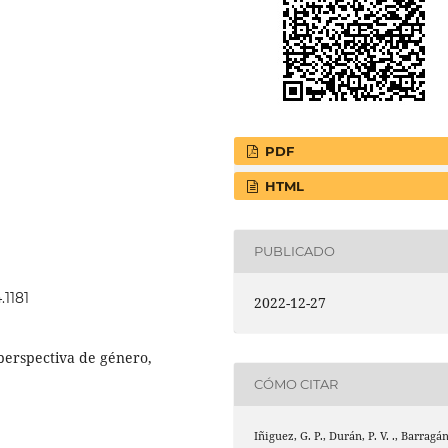
PDF
HTML
PUBLICADO
.1181
2022-12-27
 perspectiva de género,
CÓMO CITAR
Iñiguez, G. P., Durán, P. V. ., Barragá