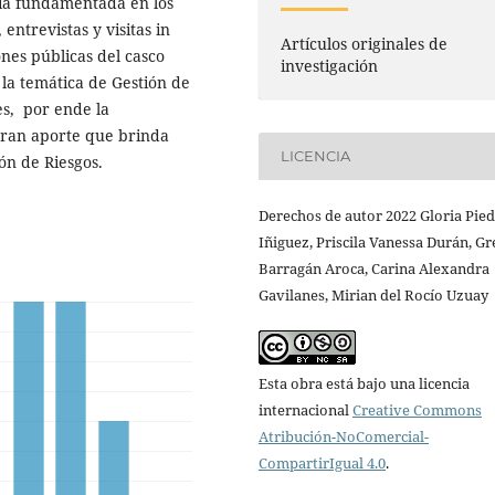
oría fundamentada en los
entrevistas y visitas in
Artículos originales de
ones públicas del casco
investigación
la temática de Gestión de
es, por ende la
 gran aporte que brinda
LICENCIA
ón de Riesgos.
Derechos de autor 2022 Gloria Pie
Iñiguez, Priscila Vanessa Durán, Gr
Barragán Aroca, Carina Alexandra
Gavilanes, Mirian del Rocío Uzuay
Esta obra está bajo una licencia
internacional
Creative Commons
Atribución-NoComercial-
CompartirIgual 4.0
.