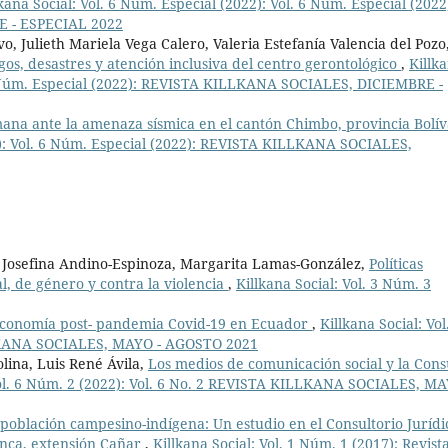
lkana Social: Vol. 6 Núm. Especial (2022): Vol. 6 Núm. Especial (2022
 - ESPECIAL 2022
 Julieth Mariela Vega Calero, Valeria Estefanía Valencia del Pozo
gos, desastres y atención inclusiva del centro gerontológico
,
Killk
. 6 Núm. Especial (2022): REVISTA KILLKANA SOCIALES, DICIEMBRE -
ana ante la amenaza sísmica en el cantón Chimbo, provincia Bolí
22): Vol. 6 Núm. Especial (2022): REVISTA KILLKANA SOCIALES,
Josefina Andino-Espinoza, Margarita Lamas-González,
Políticas
al, de género y contra la violencia
,
Killkana Social: Vol. 3 Núm. 3
conomía post- pandemia Covid-19 en Ecuador
,
Killkana Social: Vol
LLKANA SOCIALES, MAYO - AGOSTO 2021
lina, Luis René Ávila,
Los medios de comunicación social y la Cons
Vol. 6 Núm. 2 (2022): Vol. 6 No. 2 REVISTA KILLKANA SOCIALES, MA
la población campesino-indígena: Un estudio en el Consultorio Jurídi
enca, extensión Cañar
,
Killkana Social: Vol. 1 Núm. 1 (2017): Revist