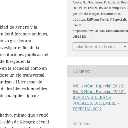
Aroca, G., Gavilanes, C. A., & del Rocí
Uzuay, M. (2022). Rol de la mujer en l
gestión de riesgos, instituciones
públicas.
Killkana Social
,
6
(Especial),
55–62.
ldad de género y la
https://doi.org/10.26871/killkanasocial
en los diferentes ámbitos,
v6i4.1181
canzo gracias a su
Más formatos de cita
vestigar el Rol de la
instituciones públicas del
e Riesgos en la
o en la sociedad como en
NÚMERO
ndose un eje transversal
antizar el bienestar de
Vol. 6 Núm. Especial (2022):
n de los bienes inmuebles
Vol. 6 Núm. Especial (2022):
nte cualquier tipo de
REVISTA KILLKANA
SOCIALES, DICIEMBRE -
ESPECIAL 2022
litativo, mismo que ayudó
Gestión de Riesgos; el cual
SECCIÓN