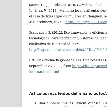
Saavedra, J., Rubio Carrasco, C., Valenzuela Con
Jiménez, V. (2019). Memoria local y afrontamient
el caso de liderazgos de mujeres en Nonguén. R
31(December), e1240.
https://doi.org/10.22198/
Scarpellini, S. (2012). Eco-innovación y eficienc
tecnológicos : caracterización y sistemas de med
cualitativo de la actividad. 312.
http://zaguan.unizar.es/record/9669/files/TESIS-
UNDRR - Oficina Regional de Las Américas y El Ca
September 25, 2022, from
https://eird.org/ameri
internacional.html
Artículos más leídos del mismo autor/
Gloria Piedad Iñiguez, Priscila Vanessa D