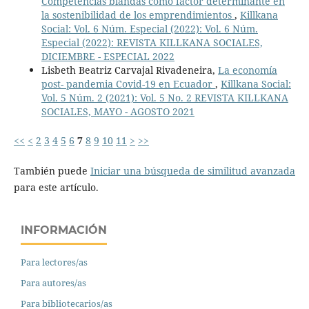
Competencias blandas como factor determinante en
la sostenibilidad de los emprendimientos
,
Killkana
Social: Vol. 6 Núm. Especial (2022): Vol. 6 Núm.
Especial (2022): REVISTA KILLKANA SOCIALES,
DICIEMBRE - ESPECIAL 2022
Lisbeth Beatriz Carvajal Rivadeneira,
La economía
post- pandemia Covid-19 en Ecuador
,
Killkana Social:
Vol. 5 Núm. 2 (2021): Vol. 5 No. 2 REVISTA KILLKANA
SOCIALES, MAYO - AGOSTO 2021
<<
<
2
3
4
5
6
7
8
9
10
11
>
>>
También puede
Iniciar una búsqueda de similitud avanzada
para este artículo.
INFORMACIÓN
Para lectores/as
Para autores/as
Para bibliotecarios/as