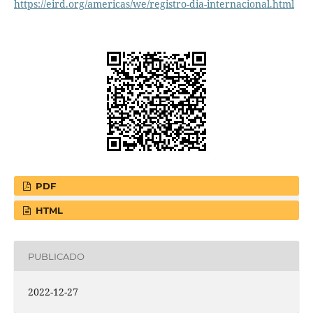
https://eird.org/americas/we/registro-dia-internacional.html
PDF
HTML
PUBLICADO
2022-12-27