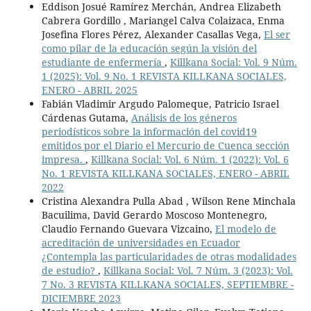
Eddison Josué Ramírez Merchán, Andrea Elizabeth
Cabrera Gordillo , Mariangel Calva Colaizaca, Enma
Josefina Flores Pérez, Alexander Casallas Vega,
El ser
como pilar de la educación según la visión del
estudiante de enfermería
,
Killkana Social: Vol. 9 Núm.
1 (2025): Vol. 9 No. 1 REVISTA KILLKANA SOCIALES,
ENERO - ABRIL 2025
Fabián Vladimir Argudo Palomeque, Patricio Israel
Cárdenas Gutama,
Análisis de los géneros
periodísticos sobre la información del covid19
emitidos por el Diario el Mercurio de Cuenca sección
impresa.
,
Killkana Social: Vol. 6 Núm. 1 (2022): Vol. 6
No. 1 REVISTA KILLKANA SOCIALES, ENERO - ABRIL
2022
Cristina Alexandra Pulla Abad , Wilson Rene Minchala
Bacuilima, David Gerardo Moscoso Montenegro,
Claudio Fernando Guevara Vizcaino,
El modelo de
acreditación de universidades en Ecuador
¿Contempla las particularidades de otras modalidades
de estudio?
,
Killkana Social: Vol. 7 Núm. 3 (2023): Vol.
7 No. 3 REVISTA KILLKANA SOCIALES, SEPTIEMBRE -
DICIEMBRE 2023