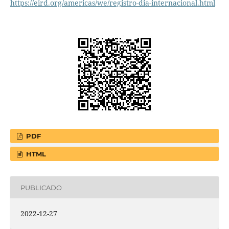
https://eird.org/americas/we/registro-dia-internacional.html
PDF
HTML
PUBLICADO
2022-12-27