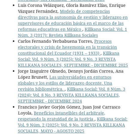
Luis Corona Velázquez, Gloria Ramírez Elías, Enrique
Vázquez Fernández,
Modelo de competencias
directivas para la autonomía de gestión y liderazgo en
supervisores de educación básica en el marco de las
reformas educativas en México
,
Killkana Social: Vol. 1
Núm. 3 (2017): Revista Killkana Sociales
Carlos Fernando Yerbabuena Torres,
Procesos
electorales y crisis de hegemonía en la transición
constitucional del Ecuador (1931 – 1933)
,
Killkana
Social: Vol. 9 Núm. 3 (2025): Vol. 9 No. 3 REVISTA
KILLKANA SOCIALES, SEPTIEMBRE - DICIEMBRE 2025
Jorge Izaguirre Olmedo, Dennys Jordán Correa, Ana
López Brunett,
Las universidades en entornos
globales y los estilos de liderazgo docente. Una
revisión bibliométrica.
,
Killkana Social: Vol. 8 Núm. 3
(2024): Vol. 8 No. 3 REVISTA KILLKANA SOCIALES,
SEPTIEMBRE - DICIEMBRE 2024
Francisco Javier Gorjón Gómez, Juan José Carrasco
Loyola,
Beneficios intangibles del arbitraje,
respetando la gratuidad de la justicia
,
Killkana Social:
Vol. 9 Núm. 2 (2025): Vol. 9 No. 2 REVISTA KILLKANA
SOCIALES, MAYO - AGOSTO 2025