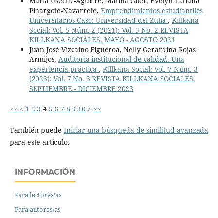
Maria Useche-Aguirre, Matina Giler, Evelyn Tatiana
Pinargote-Navarrete,
Emprendimientos estudiantiles
Universitarios Caso: Universidad del Zulia
,
Killkana
Social: Vol. 5 Núm. 2 (2021): Vol. 5 No. 2 REVISTA
KILLKANA SOCIALES, MAYO - AGOSTO 2021
Juan José Vizcaíno Figueroa, Nelly Gerardina Rojas
Armijos,
Auditoria institucional de calidad. Una
experiencia práctica
,
Killkana Social: Vol. 7 Núm. 3
(2023): Vol. 7 No. 3 REVISTA KILLKANA SOCIALES,
SEPTIEMBRE - DICIEMBRE 2023
<<
<
1
2
3
4
5
6
7
8
9
10
>
>>
También puede
Iniciar una búsqueda de similitud avanzada
para este artículo.
INFORMACIÓN
Para lectores/as
Para autores/as