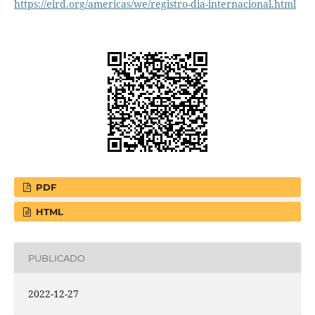
https://eird.org/americas/we/registro-dia-internacional.html
PDF
HTML
PUBLICADO
2022-12-27