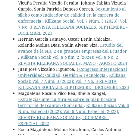
Vicuña Peralta Vicuña Peralta, Johnny Fabián Vizuela
Carpio, Sonia Patricia Donoso Correa,
Seguimiento al
silabo como Indicador de calidad en la carrera de
enfermería
,
Killkana Social: Vol. 7 Núm. 3 (2023): Vol.
7 No. 3 REVISTA KILLKANA SOCIALES, SEPTIEMBRE -
DICIEMBRE 2023
Hernán García Tamayo, Oscar Lenin Chicaiza,
Rolando Molina Díaz, Stalin Alvear Siza,
Estudio del
avance de la NIC 2 en grandes empresas del Ecuador
,
Killkana Social: Vol. 8 Núm. 2 (2024): Vol. 8 No. 2
REVISTA KILLKANA SOCIALES, MAYO - AGOSTO 2024
Juan José Vizcaíno Figueroa,
I Congreso Internacional
Universidad: Calidad, Gestión & Tecnología
,
Killkana
Social: Vol. 7 Núm. 3 (2023): Vol. 7 No. 3 REVISTA
KILLKANA SOCIALES, SEPTIEMBRE - DICIEMBRE 2023
Magdalena Rosalia Pilco Rea, Sheila Rangel,
Estrategias interculturales sobre la planificación
territorial del cantón Guaranda
,
Killkana Social: Vol. 6
Núm. Especial (2022): Vol. 6 Núm. Especial (2022):
REVISTA KILLKANA SOCIALES, DICIEMBRE -
ESPECIAL 2022
Rocio Magdalena Molina Barahona, Carlos Antonio