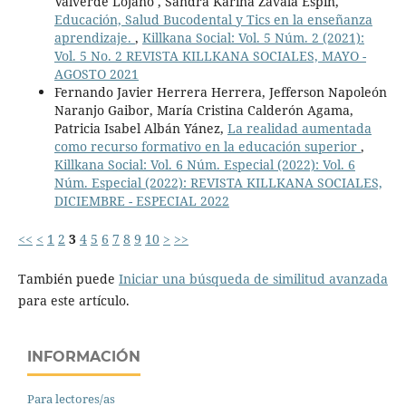
Valverde Lojano , Sandra Karina Zavala Espín,
Educación, Salud Bucodental y Tics en la enseñanza
aprendizaje.
,
Killkana Social: Vol. 5 Núm. 2 (2021):
Vol. 5 No. 2 REVISTA KILLKANA SOCIALES, MAYO -
AGOSTO 2021
Fernando Javier Herrera Herrera, Jefferson Napoleón
Naranjo Gaibor, María Cristina Calderón Agama,
Patricia Isabel Albán Yánez,
La realidad aumentada
como recurso formativo en la educación superior
,
Killkana Social: Vol. 6 Núm. Especial (2022): Vol. 6
Núm. Especial (2022): REVISTA KILLKANA SOCIALES,
DICIEMBRE - ESPECIAL 2022
<<
<
1
2
3
4
5
6
7
8
9
10
>
>>
También puede
Iniciar una búsqueda de similitud avanzada
para este artículo.
INFORMACIÓN
Para lectores/as