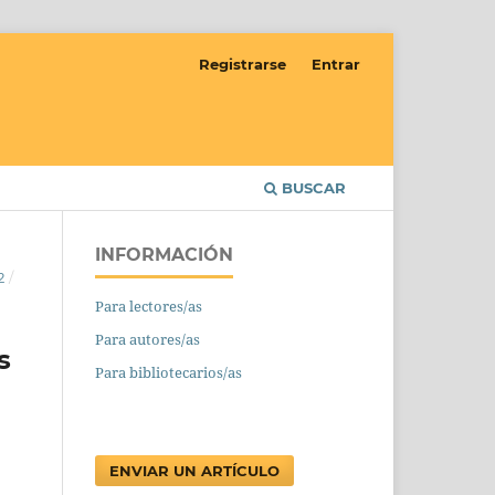
Registrarse
Entrar
BUSCAR
INFORMACIÓN
2
/
Para lectores/as
Para autores/as
s
Para bibliotecarios/as
ENVIAR UN ARTÍCULO