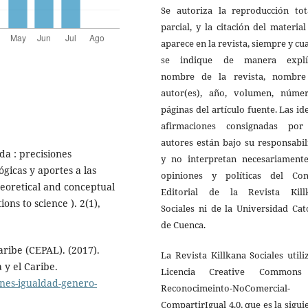
Se autoriza la reproducción tot
parcial, y la citación del materia
aparece en la revista, siempre y c
se indique de manera explíc
nombre de la revista, nombre
autor(es), año, volumen, núme
páginas del artículo fuente. Las id
afirmaciones consignadas por
autores están bajo su responsabi
da : precisiones
y no interpretan necesariamente
ógicas y aportes a las
opiniones y políticas del Con
heoretical and conceptual
Editorial de la Revista Kill
ons to science ). 2(1),
Sociales ni de la Universidad Cat
de Cuenca.
ribe (CEPAL). (2017).
La Revista Killkana Sociales utili
 y el Caribe.
Licencia Creative Common
anes-igualdad-genero-
Reconocimeinto-NoComercial-
CompartirIgual 4.0, que es la sigui