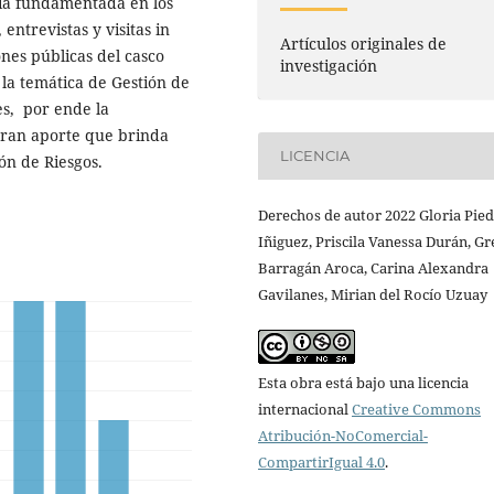
oría fundamentada en los
entrevistas y visitas in
Artículos originales de
ones públicas del casco
investigación
la temática de Gestión de
es, por ende la
 gran aporte que brinda
LICENCIA
ón de Riesgos.
Derechos de autor 2022 Gloria Pie
Iñiguez, Priscila Vanessa Durán, Gr
Barragán Aroca, Carina Alexandra
Gavilanes, Mirian del Rocío Uzuay
Esta obra está bajo una licencia
internacional
Creative Commons
Atribución-NoComercial-
CompartirIgual 4.0
.