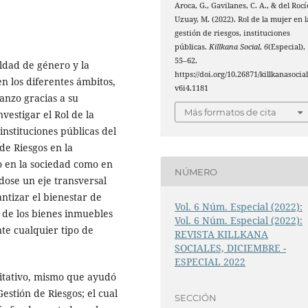
Aroca, G., Gavilanes, C. A., & del Rocí
Uzuay, M. (2022). Rol de la mujer en l
gestión de riesgos, instituciones
públicas.
Killkana Social
,
6
(Especial),
55–62.
ldad de género y la
https://doi.org/10.26871/killkanasocial
en los diferentes ámbitos,
v6i4.1181
canzo gracias a su
Más formatos de cita
vestigar el Rol de la
instituciones públicas del
e Riesgos en la
o en la sociedad como en
NÚMERO
ndose un eje transversal
antizar el bienestar de
Vol. 6 Núm. Especial (2022):
n de los bienes inmuebles
Vol. 6 Núm. Especial (2022):
nte cualquier tipo de
REVISTA KILLKANA
SOCIALES, DICIEMBRE -
ESPECIAL 2022
litativo, mismo que ayudó
Gestión de Riesgos; el cual
SECCIÓN