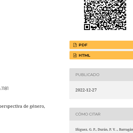
PDF
HTML
PUBLICADO
.1181
2022-12-27
 perspectiva de género,
CÓMO CITAR
Iñiguez, G. P., Durán, P. V. ., Barragá