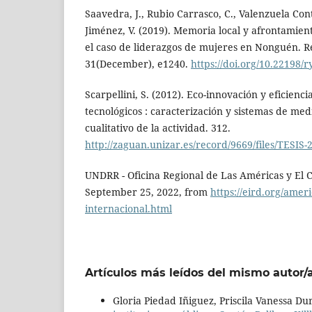
Saavedra, J., Rubio Carrasco, C., Valenzuela Con
Jiménez, V. (2019). Memoria local y afrontamient
el caso de liderazgos de mujeres en Nonguén. R
31(December), e1240.
https://doi.org/10.22198/
Scarpellini, S. (2012). Eco-innovación y eficienc
tecnológicos : caracterización y sistemas de med
cualitativo de la actividad. 312.
http://zaguan.unizar.es/record/9669/files/TESIS-
UNDRR - Oficina Regional de Las Américas y El Ca
September 25, 2022, from
https://eird.org/ameri
internacional.html
Artículos más leídos del mismo autor/
Gloria Piedad Iñiguez, Priscila Vanessa D