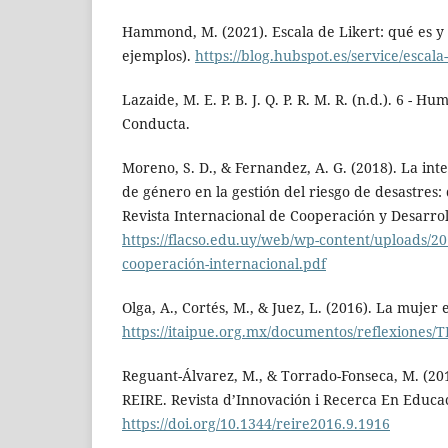
Hammond, M. (2021). Escala de Likert: qué es y 
ejemplos).
https://blog.hubspot.es/service/escala-
Lazaide, M. E. P. B. J. Q. P. R. M. R. (n.d.). 6 - 
Conducta.
Moreno, S. D., & Fernandez, A. G. (2018). La int
de género en la gestión del riesgo de desastres:
Revista Internacional de Cooperación y Desarroll
https://flacso.edu.uy/web/wp-content/uploads/201
cooperación-internacional.pdf
Olga, A., Cortés, M., & Juez, L. (2016). La mujer 
https://itaipue.org.mx/documentos/reflexion
Reguant-Álvarez, M., & Torrado-Fonseca, M. (201
REIRE. Revista d’Innovación i Recerca En Educaci
https://doi.org/10.1344/reire2016.9.1916