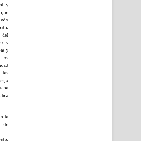
al y
l que
uando
ita:
 del
ro y
eas y
 los
lidad
 las
sejo
kana
ólica
za la
s de
ente: