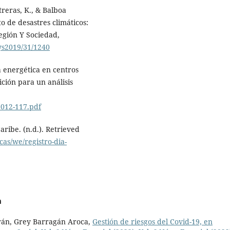
treras, K., & Balboa
o de desastres climáticos:
egión Y Sociedad,
rys2019/31/1240
ia energética en centros
ición para un análisis
2012-117.pdf
ribe. (n.d.). Retrieved
cas/we/registro-dia-
a
urán, Grey Barragán Aroca,
Gestión de riesgos del Covid-19, en