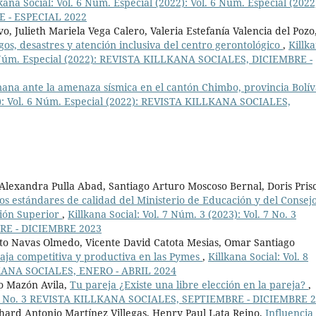
lkana Social: Vol. 6 Núm. Especial (2022): Vol. 6 Núm. Especial (2022
 - ESPECIAL 2022
 Julieth Mariela Vega Calero, Valeria Estefanía Valencia del Pozo
gos, desastres y atención inclusiva del centro gerontológico
,
Killk
. 6 Núm. Especial (2022): REVISTA KILLKANA SOCIALES, DICIEMBRE -
ana ante la amenaza sísmica en el cantón Chimbo, provincia Bolí
22): Vol. 6 Núm. Especial (2022): REVISTA KILLKANA SOCIALES,
Alexandra Pulla Abad, Santiago Arturo Moscoso Bernal, Doris Prisc
los estándares de calidad del Ministerio de Educación y del Consej
ción Superior
,
Killkana Social: Vol. 7 Núm. 3 (2023): Vol. 7 No. 3
RE - DICIEMBRE 2023
o Navas Olmedo, Vicente David Catota Mesias, Omar Santiago
aja competitiva y productiva en las Pymes
,
Killkana Social: Vol. 8
LLKANA SOCIALES, ENERO - ABRIL 2024
o Mazón Avila,
Tu pareja ¿Existe una libre elección en la pareja?
,
Vol. 8 No. 3 REVISTA KILLKANA SOCIALES, SEPTIEMBRE - DICIEMBRE 
hard Antonio Martínez Villegas, Henry Paul Lata Reino,
Influencia