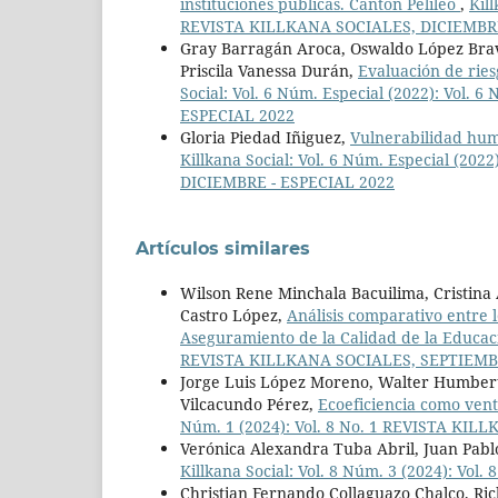
instituciones públicas. Cantón Pelileo
,
Kil
REVISTA KILLKANA SOCIALES, DICIEMBRE
Gray Barragán Aroca, Oswaldo López Bravo,
Priscila Vanessa Durán,
Evaluación de ries
Social: Vol. 6 Núm. Especial (2022): Vol
ESPECIAL 2022
Gloria Piedad Iñiguez,
Vulnerabilidad hum
Killkana Social: Vol. 6 Núm. Especial (20
DICIEMBRE - ESPECIAL 2022
Artículos similares
Wilson Rene Minchala Bacuilima, Cristina 
Castro López,
Análisis comparativo entre 
Aseguramiento de la Calidad de la Educa
REVISTA KILLKANA SOCIALES, SEPTIEMB
Jorge Luis López Moreno, Walter Humbert
Vilcacundo Pérez,
Ecoeficiencia como vent
Núm. 1 (2024): Vol. 8 No. 1 REVISTA KI
Verónica Alexandra Tuba Abril, Juan Pabl
Killkana Social: Vol. 8 Núm. 3 (2024): 
Christian Fernando Collaguazo Chalco, Ric