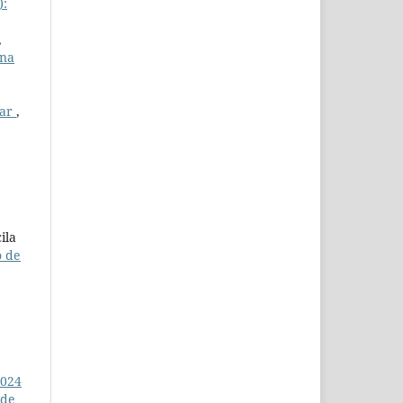
):
,
ana
var
,
ila
o de
2024
 de