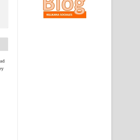
dad
ey