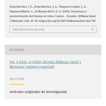
Ávila-Narváez, J. E., Ávila-Narváez, J. A., Vásquez-Cevallos, J. G.,
Espinosa-Martín, L., & Moyano-Brito, E. G. (2020). Frecuencia y
caracterización del trauma de tórax. Cuenca – Ecuador.
Killkana Salud
Y Bienestar
,
4
(4), 45–50. https://doi.org/10.26871/killcanasalud.v4i4.749
Más formatos de cita
NÚMERO
Vol. 4 Núm. 4 (2020): Revista Killkana Salud y
Bienestar (número especial)
SECCIÓN
Artículos originales de investigación