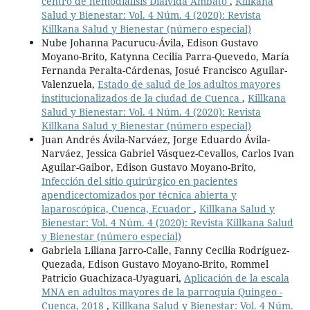
centro de hemodiálisis Dialvida Ambato
,
Killkana
Salud y Bienestar: Vol. 4 Núm. 4 (2020): Revista
Killkana Salud y Bienestar (número especial)
Nube Johanna Pacurucu-Ávila, Edison Gustavo
Moyano-Brito, Katynna Cecilia Parra-Quevedo, María
Fernanda Peralta-Cárdenas, Josué Francisco Aguilar-
Valenzuela,
Estado de salud de los adultos mayores
institucionalizados de la ciudad de Cuenca
,
Killkana
Salud y Bienestar: Vol. 4 Núm. 4 (2020): Revista
Killkana Salud y Bienestar (número especial)
Juan Andrés Ávila-Narváez, Jorge Eduardo Ávila-
Narváez, Jessica Gabriel Vásquez-Cevallos, Carlos Ivan
Aguilar-Gaibor, Edison Gustavo Moyano-Brito,
Infección del sitio quirúrgico en pacientes
apendicectomizados por técnica abierta y
laparoscópica, Cuenca, Ecuador
,
Killkana Salud y
Bienestar: Vol. 4 Núm. 4 (2020): Revista Killkana Salud
y Bienestar (número especial)
Gabriela Liliana Jarro-Calle, Fanny Cecilia Rodríguez-
Quezada, Edison Gustavo Moyano-Brito, Rommel
Patricio Guachizaca-Uyaguari,
Aplicación de la escala
MNA en adultos mayores de la parroquia Quingeo -
Cuenca, 2018
,
Killkana Salud y Bienestar: Vol. 4 Núm.