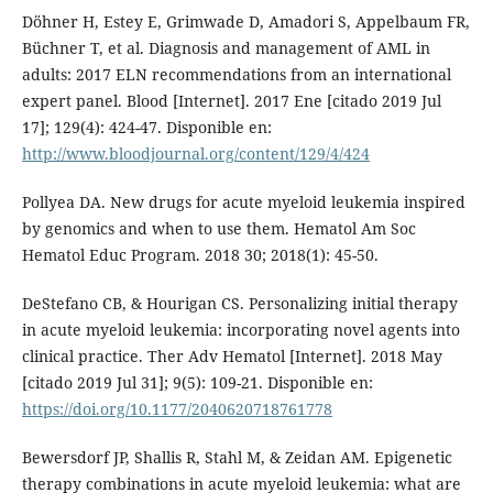
Döhner H, Estey E, Grimwade D, Amadori S, Appelbaum FR,
Büchner T, et al. Diagnosis and management of AML in
adults: 2017 ELN recommendations from an international
expert panel. Blood [Internet]. 2017 Ene [citado 2019 Jul
17]; 129(4): 424-47. Disponible en:
http://www.bloodjournal.org/content/129/4/424
Pollyea DA. New drugs for acute myeloid leukemia inspired
by genomics and when to use them. Hematol Am Soc
Hematol Educ Program. 2018 30; 2018(1): 45-50.
DeStefano CB, & Hourigan CS. Personalizing initial therapy
in acute myeloid leukemia: incorporating novel agents into
clinical practice. Ther Adv Hematol [Internet]. 2018 May
[citado 2019 Jul 31]; 9(5): 109-21. Disponible en:
https://doi.org/10.1177/2040620718761778
Bewersdorf JP, Shallis R, Stahl M, & Zeidan AM. Epigenetic
therapy combinations in acute myeloid leukemia: what are