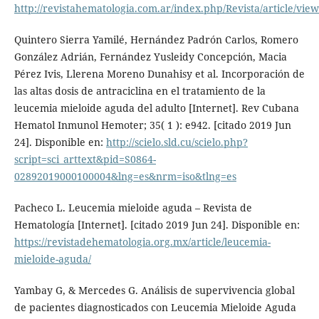
http://revistahematologia.com.ar/index.php/Revista/article/vie
Quintero Sierra Yamilé, Hernández Padrón Carlos, Romero
González Adrián, Fernández Yusleidy Concepción, Macia
Pérez Ivis, Llerena Moreno Dunahisy et al. Incorporación de
las altas dosis de antraciclina en el tratamiento de la
leucemia mieloide aguda del adulto [Internet]. Rev Cubana
Hematol Inmunol Hemoter; 35( 1 ): e942. [citado 2019 Jun
24]. Disponible en:
http://scielo.sld.cu/scielo.php?
script=sci_arttext&pid=S0864-
02892019000100004&lng=es&nrm=iso&tlng=es
Pacheco L. Leucemia mieloide aguda – Revista de
Hematologí­a [Internet]. [citado 2019 Jun 24]. Disponible en:
https://revistadehematologia.org.mx/article/leucemia-
mieloide-aguda/
Yambay G, & Mercedes G. Análisis de supervivencia global
de pacientes diagnosticados con Leucemia Mieloide Aguda