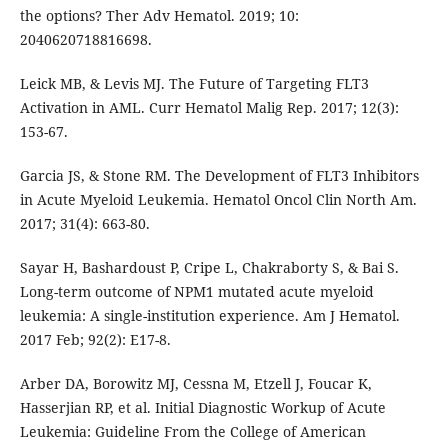
the options? Ther Adv Hematol. 2019; 10:
2040620718816698.
Leick MB, & Levis MJ. The Future of Targeting FLT3
Activation in AML. Curr Hematol Malig Rep. 2017; 12(3):
153-67.
Garcia JS, & Stone RM. The Development of FLT3 Inhibitors
in Acute Myeloid Leukemia. Hematol Oncol Clin North Am.
2017; 31(4): 663-80.
Sayar H, Bashardoust P, Cripe L, Chakraborty S, & Bai S.
Long-term outcome of NPM1 mutated acute myeloid
leukemia: A single-institution experience. Am J Hematol.
2017 Feb; 92(2): E17-8.
Arber DA, Borowitz MJ, Cessna M, Etzell J, Foucar K,
Hasserjian RP, et al. Initial Diagnostic Workup of Acute
Leukemia: Guideline From the College of American