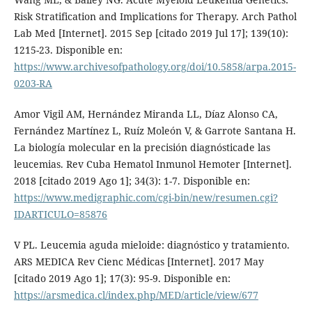
Risk Stratification and Implications for Therapy. Arch Pathol
Lab Med [Internet]. 2015 Sep [citado 2019 Jul 17]; 139(10):
1215-23. Disponible en:
https://www.archivesofpathology.org/doi/10.5858/arpa.2015-
0203-RA
Amor Vigil AM, Hernández Miranda LL, Díaz Alonso CA,
Fernández Martínez L, Ruíz Moleón V, & Garrote Santana H.
La biología molecular en la precisión diagnósticade las
leucemias. Rev Cuba Hematol Inmunol Hemoter [Internet].
2018 [citado 2019 Ago 1]; 34(3): 1-7. Disponible en:
https://www.medigraphic.com/cgi-bin/new/resumen.cgi?
IDARTICULO=85876
V PL. Leucemia aguda mieloide: diagnóstico y tratamiento.
ARS MEDICA Rev Cienc Médicas [Internet]. 2017 May
[citado 2019 Ago 1]; 17(3): 95-9. Disponible en:
https://arsmedica.cl/index.php/MED/article/view/677