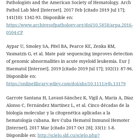
Pathologists and the American Society of Hematology. Arch
Pathol Lab Med [Internet]. 2017 Feb [citado 2019 Jul 17];
141(10): 1342-93. Disponible en:
https://www.archivesofpathology.org/doi/10.5858/arpa.2016-
0504-CP
Aypar U, Smoley SA, Pitel BA, Pearce KE, Zenka RM,
Vasmatzis G, et al. Mate pair sequencing improves detection
of genomic abnormalities in acute myeloid leukemia. Eur J
Haematol [Internet]. 2019 [citado 2019 Jul 17]; 102(1): 87-96.
Disponible en:
https://onlinelibrary.wiley.com/doi/abs/10.1111/ejh.13179
Garrote Santana H, Lavaut-Sánchez K, Vigil A, María A, Díaz
Alonso C, Fernández Martínez L, et al. Cinco décadas de la
biología molecular y la citogenética aplicadas a la
hematología cubana. Rev Cuba Hematol Inmunol Hemoter
[Internet]. 2017 Mar [citado 2017 Oct 28]; 33(1): 1-8.
Disponible en:
http://scielo.sld.cu/scielo.php?