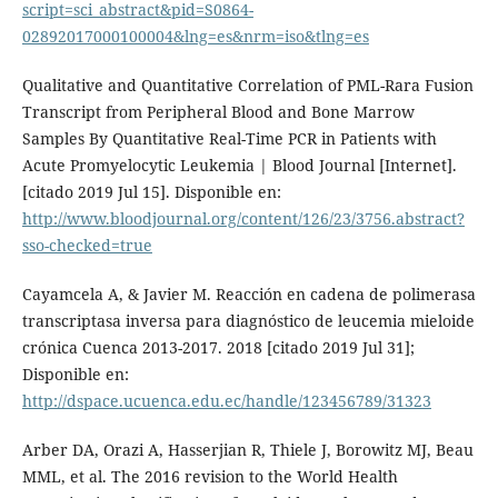
script=sci_abstract&pid=S0864-
02892017000100004&lng=es&nrm=iso&tlng=es
Qualitative and Quantitative Correlation of PML-Rara Fusion
Transcript from Peripheral Blood and Bone Marrow
Samples By Quantitative Real-Time PCR in Patients with
Acute Promyelocytic Leukemia | Blood Journal [Internet].
[citado 2019 Jul 15]. Disponible en:
http://www.bloodjournal.org/content/126/23/3756.abstract?
sso-checked=true
Cayamcela A, & Javier M. Reacción en cadena de polimerasa
transcriptasa inversa para diagnóstico de leucemia mieloide
crónica Cuenca 2013-2017. 2018 [citado 2019 Jul 31];
Disponible en:
http://dspace.ucuenca.edu.ec/handle/123456789/31323
Arber DA, Orazi A, Hasserjian R, Thiele J, Borowitz MJ, Beau
MML, et al. The 2016 revision to the World Health