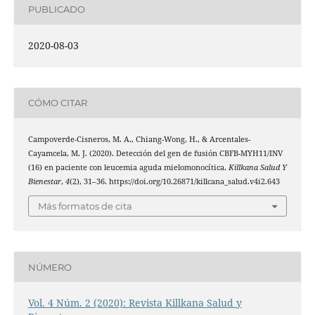
PUBLICADO
2020-08-03
CÓMO CITAR
Campoverde-Cisneros, M. A., Chiang-Wong, H., & Arcentales-
Cayamcela, M. J. (2020). Detección del gen de fusión CBFB-MYH11/INV
(16) en paciente con leucemia aguda mielomonocítica.
Killkana Salud Y
Bienestar
,
4
(2), 31–36. https://doi.org/10.26871/killcana_salud.v4i2.643
Más formatos de cita
NÚMERO
Vol. 4 Núm. 2 (2020): Revista Killkana Salud y