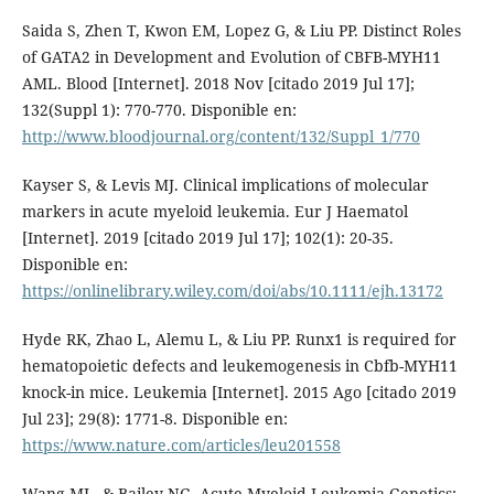
Saida S, Zhen T, Kwon EM, Lopez G, & Liu PP. Distinct Roles
of GATA2 in Development and Evolution of CBFB-MYH11
AML. Blood [Internet]. 2018 Nov [citado 2019 Jul 17];
132(Suppl 1): 770-770. Disponible en:
http://www.bloodjournal.org/content/132/Suppl_1/770
Kayser S, & Levis MJ. Clinical implications of molecular
markers in acute myeloid leukemia. Eur J Haematol
[Internet]. 2019 [citado 2019 Jul 17]; 102(1): 20-35.
Disponible en:
https://onlinelibrary.wiley.com/doi/abs/10.1111/ejh.13172
Hyde RK, Zhao L, Alemu L, & Liu PP. Runx1 is required for
hematopoietic defects and leukemogenesis in Cbfb-MYH11
knock-in mice. Leukemia [Internet]. 2015 Ago [citado 2019
Jul 23]; 29(8): 1771-8. Disponible en:
https://www.nature.com/articles/leu201558
Wang ML, & Bailey NG. Acute Myeloid Leukemia Genetics: