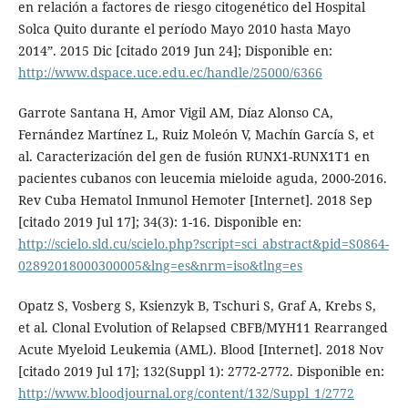
en relación a factores de riesgo citogenético del Hospital
Solca Quito durante el período Mayo 2010 hasta Mayo
2014”. 2015 Dic [citado 2019 Jun 24]; Disponible en:
http://www.dspace.uce.edu.ec/handle/25000/6366
Garrote Santana H, Amor Vigil AM, Díaz Alonso CA,
Fernández Martínez L, Ruiz Moleón V, Machín García S, et
al. Caracterización del gen de fusión RUNX1-RUNX1T1 en
pacientes cubanos con leucemia mieloide aguda, 2000-2016.
Rev Cuba Hematol Inmunol Hemoter [Internet]. 2018 Sep
[citado 2019 Jul 17]; 34(3): 1-16. Disponible en:
http://scielo.sld.cu/scielo.php?script=sci_abstract&pid=S0864-
02892018000300005&lng=es&nrm=iso&tlng=es
Opatz S, Vosberg S, Ksienzyk B, Tschuri S, Graf A, Krebs S,
et al. Clonal Evolution of Relapsed CBFB/MYH11 Rearranged
Acute Myeloid Leukemia (AML). Blood [Internet]. 2018 Nov
[citado 2019 Jul 17]; 132(Suppl 1): 2772-2772. Disponible en:
http://www.bloodjournal.org/content/132/Suppl_1/2772