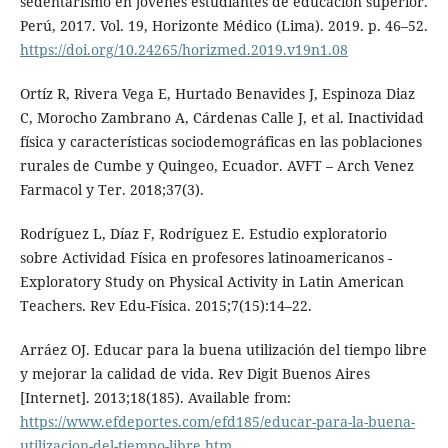
sedentarismo en jóvenes estudiantes de educación superior.
Perú, 2017. Vol. 19, Horizonte Médico (Lima). 2019. p. 46–52.
https://doi.org/10.24265/horizmed.2019.v19n1.08
Ortíz R, Rivera Vega E, Hurtado Benavides J, Espinoza Diaz
C, Morocho Zambrano A, Cárdenas Calle J, et al. Inactividad
física y características sociodemográficas en las poblaciones
rurales de Cumbe y Quingeo, Ecuador. AVFT – Arch Venez
Farmacol y Ter. 2018;37(3).
Rodríguez L, Díaz F, Rodríguez E. Estudio exploratorio
sobre Actividad Física en profesores latinoamericanos -
Exploratory Study on Physical Activity in Latin American
Teachers. Rev Edu-Física. 2015;7(15):14–22.
Arráez OJ. Educar para la buena utilización del tiempo libre
y mejorar la calidad de vida. Rev Digit Buenos Aires
[Internet]. 2013;18(185). Available from:
https://www.efdeportes.com/efd185/educar-para-la-buena-
utilizacion-del-tiempo-libre.htm