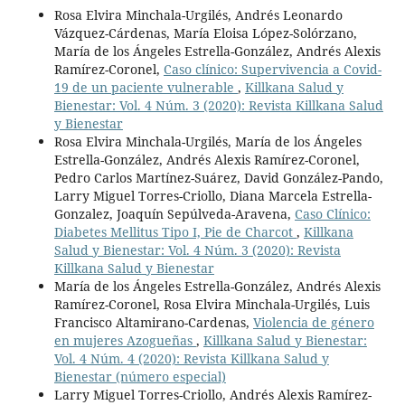
Rosa Elvira Minchala-Urgilés, Andrés Leonardo
Vázquez-Cárdenas, María Eloisa López-Solórzano,
María de los Ángeles Estrella-González, Andrés Alexis
Ramírez-Coronel,
Caso clínico: Supervivencia a Covid-
19 de un paciente vulnerable
,
Killkana Salud y
Bienestar: Vol. 4 Núm. 3 (2020): Revista Killkana Salud
y Bienestar
Rosa Elvira Minchala-Urgilés, María de los Ángeles
Estrella-González, Andrés Alexis Ramírez-Coronel,
Pedro Carlos Martínez-Suárez, David González-Pando,
Larry Miguel Torres-Criollo, Diana Marcela Estrella-
Gonzalez, Joaquín Sepúlveda-Aravena,
Caso Clínico:
Diabetes Mellitus Tipo I, Pie de Charcot
,
Killkana
Salud y Bienestar: Vol. 4 Núm. 3 (2020): Revista
Killkana Salud y Bienestar
María de los Ángeles Estrella-González, Andrés Alexis
Ramírez-Coronel, Rosa Elvira Minchala-Urgilés, Luis
Francisco Altamirano-Cardenas,
Violencia de género
en mujeres Azogueñas
,
Killkana Salud y Bienestar:
Vol. 4 Núm. 4 (2020): Revista Killkana Salud y
Bienestar (número especial)
Larry Miguel Torres-Criollo, Andrés Alexis Ramírez-