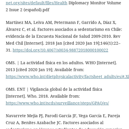
net.org/sites/default/files/Health
Diplomacy Monitor Volume
2 Issue 2 (español).pdf
Martínez MA, Leiva AM, Petermann F, Garrido A, Díaz X,
Álvarez C, et al. Factores asociados a sedentarismo en Chile:
evidencia de la Encuesta Nacional de Salud 2009-2010. Rev
Med Chil [Internet]. 2018 Jan [cited 2020 Jan 19];146(1):22–
31.
https://doi.org/10.4067/s0034-98872018000100022
OMS. | La actividad física en los adultos. WHO [Internet].
2013 [cited 2020 Jan 19]; Available from:
https://www.who.int/dietphysicalactivity/factsheet_adults/es/
OMS. ENT | Vigilancia global de la actividad física
[Internet]. Who. 2018. Available from:
https://www.who.int/ncds/surveillance/steps/GPAQ/es/
Navarrete Mejia PJ, Parodi García JF, Vega García E, Pareja
Cruz A, Benites Azabache JC. Factores asociados al