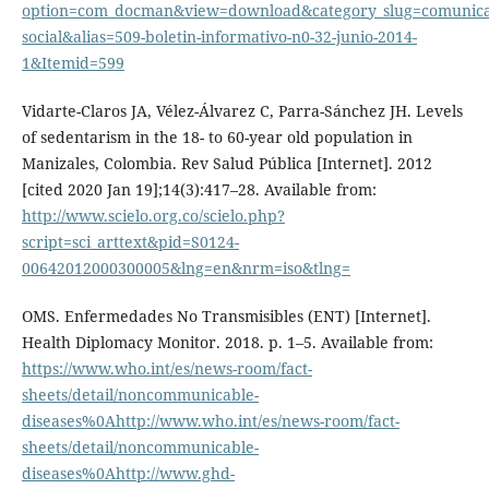
option=com_docman&view=download&category_slug=comunica
social&alias=509-boletin-informativo-n0-32-junio-2014-
1&Itemid=599
Vidarte-Claros JA, Vélez-Álvarez C, Parra-Sánchez JH. Levels
of sedentarism in the 18- to 60-year old population in
Manizales, Colombia. Rev Salud Pública [Internet]. 2012
[cited 2020 Jan 19];14(3):417–28. Available from:
http://www.scielo.org.co/scielo.php?
script=sci_arttext&pid=S0124-
00642012000300005&lng=en&nrm=iso&tlng=
OMS. Enfermedades No Transmisibles (ENT) [Internet].
Health Diplomacy Monitor. 2018. p. 1–5. Available from:
https://www.who.int/es/news-room/fact-
sheets/detail/noncommunicable-
diseases%0Ahttp://www.who.int/es/news-room/fact-
sheets/detail/noncommunicable-
diseases%0Ahttp://www.ghd-