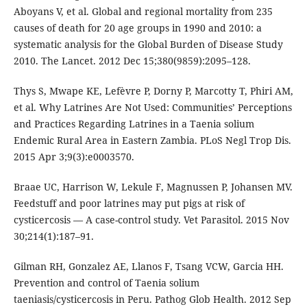
Aboyans V, et al. Global and regional mortality from 235
causes of death for 20 age groups in 1990 and 2010: a
systematic analysis for the Global Burden of Disease Study
2010. The Lancet. 2012 Dec 15;380(9859):2095–128.
Thys S, Mwape KE, Lefèvre P, Dorny P, Marcotty T, Phiri AM,
et al. Why Latrines Are Not Used: Communities’ Perceptions
and Practices Regarding Latrines in a Taenia solium
Endemic Rural Area in Eastern Zambia. PLoS Negl Trop Dis.
2015 Apr 3;9(3):e0003570.
Braae UC, Harrison W, Lekule F, Magnussen P, Johansen MV.
Feedstuff and poor latrines may put pigs at risk of
cysticercosis — A case-control study. Vet Parasitol. 2015 Nov
30;214(1):187–91.
Gilman RH, Gonzalez AE, Llanos F, Tsang VCW, Garcia HH.
Prevention and control of Taenia solium
taeniasis/cysticercosis in Peru. Pathog Glob Health. 2012 Sep