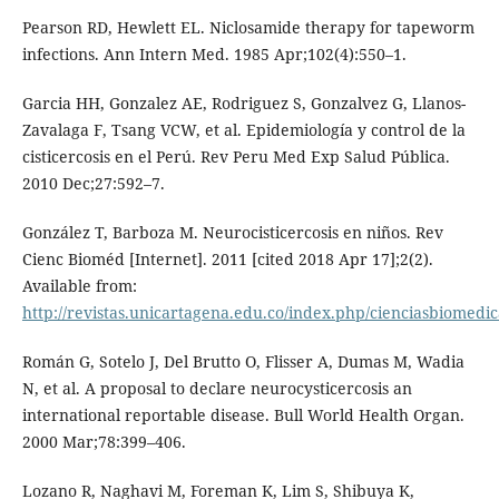
Pearson RD, Hewlett EL. Niclosamide therapy for tapeworm
infections. Ann Intern Med. 1985 Apr;102(4):550–1.
Garcia HH, Gonzalez AE, Rodriguez S, Gonzalvez G, Llanos-
Zavalaga F, Tsang VCW, et al. Epidemiología y control de la
cisticercosis en el Perú. Rev Peru Med Exp Salud Pública.
2010 Dec;27:592–7.
González T, Barboza M. Neurocisticercosis en niños. Rev
Cienc Bioméd [Internet]. 2011 [cited 2018 Apr 17];2(2).
Available from:
http://revistas.unicartagena.edu.co/index.php/cienciasbiomedic
Román G, Sotelo J, Del Brutto O, Flisser A, Dumas M, Wadia
N, et al. A proposal to declare neurocysticercosis an
international reportable disease. Bull World Health Organ.
2000 Mar;78:399–406.
Lozano R, Naghavi M, Foreman K, Lim S, Shibuya K,