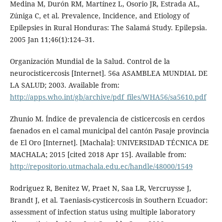
Medina M, Durón RM, Martínez L, Osorio JR, Estrada AL,
Zúniga C, et al. Prevalence, Incidence, and Etiology of
Epilepsies in Rural Honduras: The Salamá Study. Epilepsia.
2005 Jan 11;46(1):124–31.
Organización Mundial de la Salud. Control de la
neurocisticercosis [Internet]. 56a ASAMBLEA MUNDIAL DE
LA SALUD; 2003. Available from:
http://apps.who.int/gb/archive/pdf_files/WHA56/sa5610.pdf
Zhunio M. Índice de prevalencia de cisticercosis en cerdos
faenados en el camal municipal del cantón Pasaje provincia
de El Oro [Internet]. [Machala]: UNIVERSIDAD TÉCNICA DE
MACHALA; 2015 [cited 2018 Apr 15]. Available from:
http://repositorio.utmachala.edu.ec/handle/48000/1549
Rodriguez R, Benitez W, Praet N, Saa LR, Vercruysse J,
Brandt J, et al. Taeniasis-cysticercosis in Southern Ecuador:
assessment of infection status using multiple laboratory