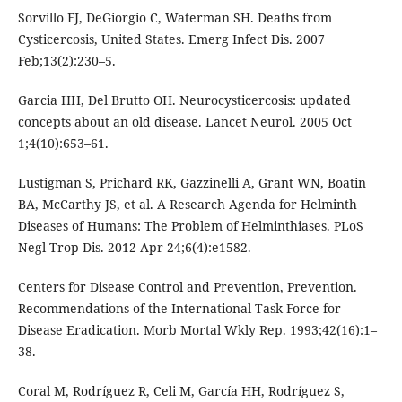
Sorvillo FJ, DeGiorgio C, Waterman SH. Deaths from
Cysticercosis, United States. Emerg Infect Dis. 2007
Feb;13(2):230–5.
Garcia HH, Del Brutto OH. Neurocysticercosis: updated
concepts about an old disease. Lancet Neurol. 2005 Oct
1;4(10):653–61.
Lustigman S, Prichard RK, Gazzinelli A, Grant WN, Boatin
BA, McCarthy JS, et al. A Research Agenda for Helminth
Diseases of Humans: The Problem of Helminthiases. PLoS
Negl Trop Dis. 2012 Apr 24;6(4):e1582.
Centers for Disease Control and Prevention, Prevention.
Recommendations of the International Task Force for
Disease Eradication. Morb Mortal Wkly Rep. 1993;42(16):1–
38.
Coral M, Rodríguez R, Celi M, García HH, Rodríguez S,