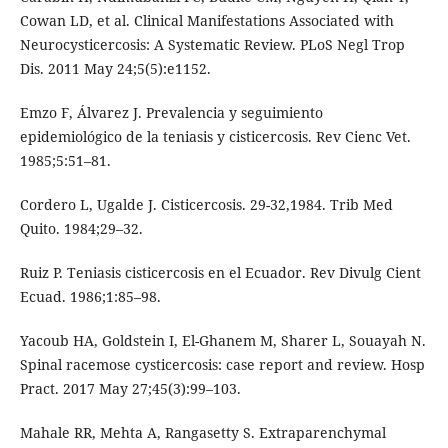
Cowan LD, et al. Clinical Manifestations Associated with
Neurocysticercosis: A Systematic Review. PLoS Negl Trop
Dis. 2011 May 24;5(5):e1152.
Emzo F, Álvarez J. Prevalencia y seguimiento
epidemiológico de la teniasis y cisticercosis. Rev Cienc Vet.
1985;5:51–81.
Cordero L, Ugalde J. Cisticercosis. 29-32,1984. Trib Med
Quito. 1984;29–32.
Ruiz P. Teniasis cisticercosis en el Ecuador. Rev Divulg Cient
Ecuad. 1986;1:85–98.
Yacoub HA, Goldstein I, El-Ghanem M, Sharer L, Souayah N.
Spinal racemose cysticercosis: case report and review. Hosp
Pract. 2017 May 27;45(3):99–103.
Mahale RR, Mehta A, Rangasetty S. Extraparenchymal