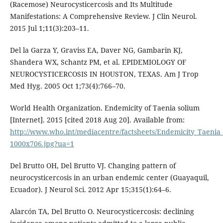
(Racemose) Neurocysticercosis and Its Multitude
Manifestations: A Comprehensive Review. J Clin Neurol.
2015 Jul 1;11(3):203–11.
Del la Garza Y, Graviss EA, Daver NG, Gambarin KJ,
Shandera WX, Schantz PM, et al. EPIDEMIOLOGY OF
NEUROCYSTICERCOSIS IN HOUSTON, TEXAS. Am J Trop
Med Hyg. 2005 Oct 1;73(4):766–70.
World Health Organization. Endemicity of Taenia solium
[Internet]. 2015 [cited 2018 Aug 20]. Available from:
http://www.who.int/mediacentre/factsheets/Endemicity_Taenia
1000x706.jpg?ua=1
Del Brutto OH, Del Brutto VJ. Changing pattern of
neurocysticercosis in an urban endemic center (Guayaquil,
Ecuador). J Neurol Sci. 2012 Apr 15;315(1):64–6.
Alarcón TA, Del Brutto O. Neurocysticercosis: declining