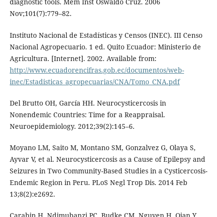
diagnostic tools. Mem Inst Oswaldo Cruz. 2006
Nov;101(7):779–82.
Instituto Nacional de Estadísticas y Censos (INEC). III Censo
Nacional Agropecuario. 1 ed. Quito Ecuador: Ministerio de
Agricultura. [Internet]. 2002. Available from:
http://www.ecuadorencifras.gob.ec/documentos/web-
inec/Estadisticas_agropecuarias/CNA/Tomo_CNA.pdf
Del Brutto OH, García HH. Neurocysticercosis in
Nonendemic Countries: Time for a Reappraisal.
Neuroepidemiology. 2012;39(2):145–6.
Moyano LM, Saito M, Montano SM, Gonzalvez G, Olaya S,
Ayvar V, et al. Neurocysticercosis as a Cause of Epilepsy and
Seizures in Two Community-Based Studies in a Cysticercosis-
Endemic Region in Peru. PLoS Negl Trop Dis. 2014 Feb
13;8(2):e2692.
Carabin H, Ndimubanzi PC, Budke CM, Nguyen H, Qian Y,