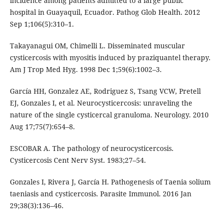
incidence among patients admitted to a large public
hospital in Guayaquil, Ecuador. Pathog Glob Health. 2012
Sep 1;106(5):310–1.
Takayanagui OM, Chimelli L. Disseminated muscular
cysticercosis with myositis induced by praziquantel therapy.
Am J Trop Med Hyg. 1998 Dec 1;59(6):1002–3.
García HH, Gonzalez AE, Rodriguez S, Tsang VCW, Pretell
EJ, Gonzales I, et al. Neurocysticercosis: unraveling the
nature of the single cysticercal granuloma. Neurology. 2010
Aug 17;75(7):654–8.
ESCOBAR A. The pathology of neurocysticercosis.
Cysticercosis Cent Nerv Syst. 1983;27–54.
Gonzales I, Rivera J, García H. Pathogenesis of Taenia solium
taeniasis and cysticercosis. Parasite Immunol. 2016 Jan
29;38(3):136–46.