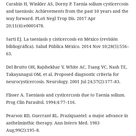
Carabin H, Winkler AS, Dorny P. Taenia solium cysticercosis
and taeniosis: Achievements from the past 10 years and the
way forward. PLoS Negl Trop Dis. 2017 Apr
20;11(4):e0005478.
Sartí EJ. La taeniasis y cisticercosis en México (revisión
bibliográfica). Salud Pública México. 2014 Nov 10;28(5):556–
63.
Del Brutto OH, Rajshekhar V, White AC, Tsang VC, Nash TE,
Takayanagui OM, et al. Proposed diagnostic criteria for
neurocysticercosis. Neurology. 2001 Jul 24;57(2):177–83.
Flisser A. Taeniasis and cysticercosis due to Taenia solium.
Prog Clin Parasitol. 1994;4:77–116.
Pearson RD, Guerrant RL. Praziquantel: a major advance in
anthelminthic therapy. Ann Intern Med. 1983
Aug;99(2):195–8.