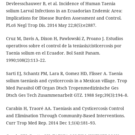
Devleesschauwer B, et al. Incidence of Human Taenia
solium Larval Infections in an Ecuadorian Endemic Area:
Implications for Disease Burden Assessment and Control.
PLoS Negl Trop Dis. 2014 May 22;8(5):e2887.
Cruz M, Davis A, Dixon H, Pawlowski Z, Proano J. Estudios
operativos sobre el control de la teniasis/cisticercosis por
Taenia solium en el Ecuador. Bol Sanit Panam.
1990;108(2):113–22.
Sarti EJ, Schantz PM, Lara R, Gomez HD, Flisser A. Taenia
solium taeniasis and cysticercosis in a Mexican village. Trop
Med Parasitol Off Organ Dtsch Tropenmedizinische Ges
Dtsch Ges Tech Zusammenarbeit GTZ. 1988 Sep;39(3):194–8.
Carabin H, Traoré AA. Taeniasis and Cysticercosis Control
and Elimination Through Community-Based Interventions.
Curr Trop Med Rep. 2014 Dec 1;1(4):181–93.