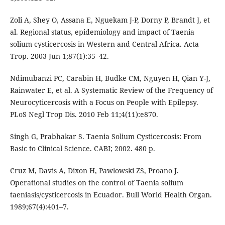
Zoli A, Shey O, Assana E, Nguekam J-P, Dorny P, Brandt J, et
al. Regional status, epidemiology and impact of Taenia
solium cysticercosis in Western and Central Africa. Acta
Trop. 2003 Jun 1;87(1):35–42.
Ndimubanzi PC, Carabin H, Budke CM, Nguyen H, Qian Y-J,
Rainwater E, et al. A Systematic Review of the Frequency of
Neurocyticercosis with a Focus on People with Epilepsy.
PLoS Negl Trop Dis. 2010 Feb 11;4(11):e870.
Singh G, Prabhakar S. Taenia Solium Cysticercosis: From
Basic to Clinical Science. CABI; 2002. 480 p.
Cruz M, Davis A, Dixon H, Pawlowski ZS, Proano J.
Operational studies on the control of Taenia solium
taeniasis/cysticercosis in Ecuador. Bull World Health Organ.
1989;67(4):401–7.