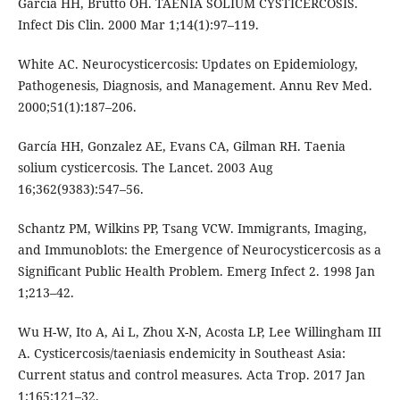
Garcia HH, Brutto OH. TAENIA SOLIUM CYSTICERCOSIS.
Infect Dis Clin. 2000 Mar 1;14(1):97–119.
White AC. Neurocysticercosis: Updates on Epidemiology,
Pathogenesis, Diagnosis, and Management. Annu Rev Med.
2000;51(1):187–206.
García HH, Gonzalez AE, Evans CA, Gilman RH. Taenia
solium cysticercosis. The Lancet. 2003 Aug
16;362(9383):547–56.
Schantz PM, Wilkins PP, Tsang VCW. Immigrants, Imaging,
and Immunoblots: the Emergence of Neurocysticercosis as a
Significant Public Health Problem. Emerg Infect 2. 1998 Jan
1;213–42.
Wu H-W, Ito A, Ai L, Zhou X-N, Acosta LP, Lee Willingham III
A. Cysticercosis/taeniasis endemicity in Southeast Asia:
Current status and control measures. Acta Trop. 2017 Jan
1;165:121–32.